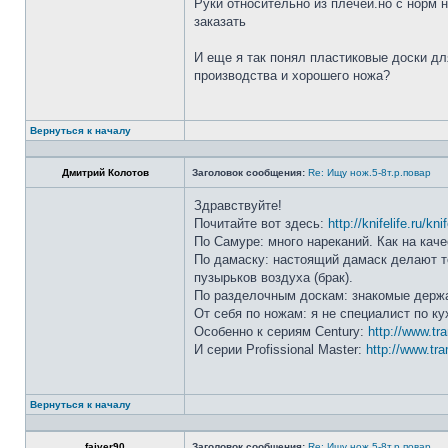
Руки относительно из плечей.но с норм 
заказать
И еще я так понял пластиковые доски дл
производства и хорошего ножа?
Вернуться к началу
Дмитрий Колотов
Заголовок сообщения:
Re: Ищу нож.5-8т.р.повар
Здравствуйте!
Почитайте вот здесь:
http://knifelife.ru/kn
По Самуре: много нареканий. Как на каче
По дамаску: настоящий дамаск делают то
пузырьков воздуха (брак).
По разделочным доскам: знакомые держа
От себя по ножам: я не специалист по ку
Особенно к сериям Century:
http://www.tr
И серии Profissional Master:
http://www.tra
Вернуться к началу
faiver90
Заголовок сообщения:
Re: Ищу нож.5-8т.р.повар