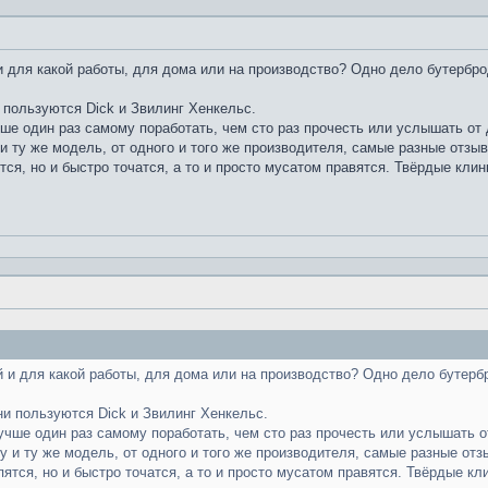
 для какой работы, для дома или на производство? Одно дело бутербро
 пользуются Dick и Звилинг Хенкельс.
чше один раз самому поработать, чем сто раз прочесть или услышать от д
и ту же модель, от одного и того же производителя, самые разные отзы
тся, но и быстро точатся, а то и просто мусатом правятся. Твёрдые клин
 и для какой работы, для дома или на производство? Одно дело бутерб
ни пользуются Dick и Звилинг Хенкельс.
лучше один раз самому поработать, чем сто раз прочесть или услышать от
у и ту же модель, от одного и того же производителя, самые разные отз
пятся, но и быстро точатся, а то и просто мусатом правятся. Твёрдые кл