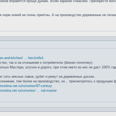
ножом вправятся проще думаю. Всем заранее спаасибо. Преобрести жела
я норм ножей не очень приятны. А на производстве деревянные не гиги
ifes-and-kitchen/ ... hen-knife1
ство, так и на отношение к потребителю (бизнес-политику).
лько Мастера, штучно и дорого, при этом никто из них не даст 100% га
т сеть мясных лавок, рубят и режут на деревянных досках.
хонникам, тем более на производство, но... присмотритесь к продукции
amontina.net.ru/ru/series/97-century
montina.net.ru/ru/series/ ... nal-master