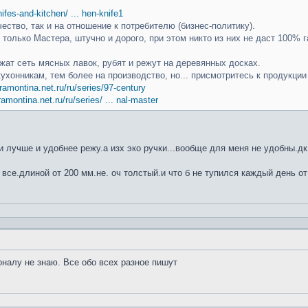
knifes-and-kitchen/ ... hen-knife1
чество, так и на отношение к потребителю (бизнес-политику).
только Мастера, штучно и дорого, при этом никто из них не даст 100% г
ат сеть мясных лавок, рубят и режут на деревянных досках.
кухонникам, тем более на производство, но... присмотритесь к продукци
ramontina.net.ru/ru/series/97-century
ramontina.net.ru/ru/series/ ... nal-master
 лучше и удобнее режу.а изх эко ручки...вообще для меня не удобны.дк
 все.длиной от 200 мм.не. оч толстый.и что б не тупился каждый день от
оналу не знаю. Все обо всех разное пишут