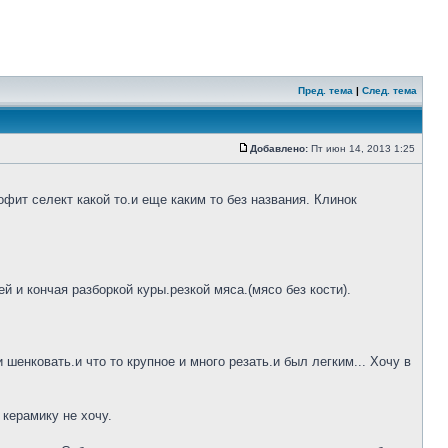
Пред. тема
|
След. тема
Добавлено:
Пт июн 14, 2013 1:25
фит селект какой то.и еще каким то без названия. Клинок
 и кончая разборкой куры.резкой мяса.(мясо без кости).
шенковать.и что то крупное и много резать.и был легким... Хочу в
 керамику не хочу.