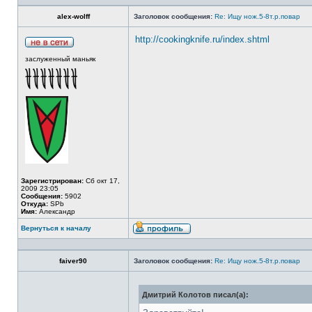
alex-wolff
Заголовок сообщения:
Re: Ищу нож.5-8т.р.повар
http://cookingknife.ru/index.shtml
заслуженный маньяк
Зарегистрирован:
Сб окт 17,
2009 23:05
Сообщения:
5902
Откуда:
SPb
Имя:
Александр
Вернуться к началу
faiver90
Заголовок сообщения:
Re: Ищу нож.5-8т.р.повар
Дмитрий Колотов писал(а):