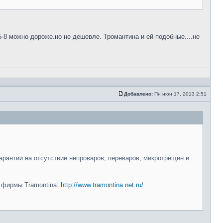
5-8 можно дороже.но не дешевле. Тромантина и ей подобные....не
Добавлено:
Пн июн 17, 2013 2:51
арантии на отсутствие непроваров, переваров, микротрещин и
и фирмы Tramontina:
http://www.tramontina.net.ru/