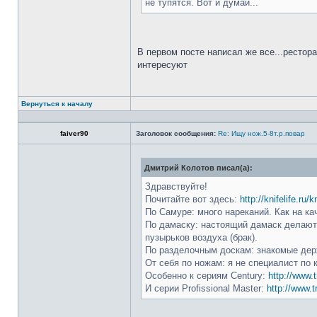
не тупятся. Вот и думай...
В первом посте написал же все...рестор
интересуют
Вернуться к началу
faiver90
Заголовок сообщения:
Re: Ищу нож.5-8т.р.повар
Дмитрий Колотов писал(а):
Здравствуйте!
Почитайте вот здесь:
http://knifelife.ru/
По Самуре: много нареканий. Как на ка
По дамаску: настоящий дамаск делают 
пузырьков воздуха (брак).
По разделочным доскам: знакомые держ
От себя по ножам: я не специалист по 
Особенно к сериям Century:
http://www.t
И серии Profissional Master:
http://www.t