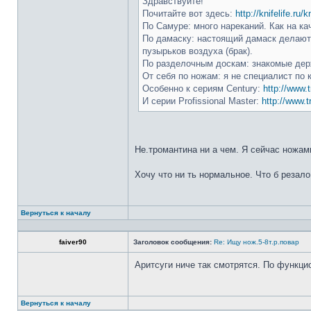
Здравствуйте!
Почитайте вот здесь:
http://knifelife.ru/
По Самуре: много нареканий. Как на ка
По дамаску: настоящий дамаск делают 
пузырьков воздуха (брак).
По разделочным доскам: знакомые держ
От себя по ножам: я не специалист по 
Особенно к сериям Century:
http://www.t
И серии Profissional Master:
http://www.t
Не.тромантина ни а чем. Я сейчас ножами
Хочу что ни ть нормальное. Что б резало
Вернуться к началу
faiver90
Заголовок сообщения:
Re: Ищу нож.5-8т.р.повар
Аритсуги ниче так смотрятся. По функци
Вернуться к началу