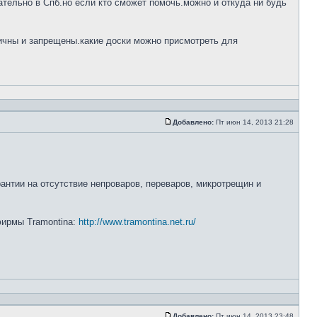
тельно в Спб.но если кто сможет помочь.можно и откуда ни будь
ничны и запрещены.какие доски можно присмотреть для
Добавлено:
Пт июн 14, 2013 21:28
рантии на отсутствие непроваров, переваров, микротрещин и
 фирмы Tramontina:
http://www.tramontina.net.ru/
Добавлено:
Пт июн 14, 2013 23:48