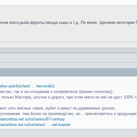
анчик.мясо.рыба.фрукты.овощи.сыры и т.д. По меню. Ценовая категория 
knifes-and-kitchen/ ... hen-knife1
чество, так и на отношение к потребителю (бизнес-политику).
только Мастера, штучно и дорого, при этом никто из них не даст 100% г
ат сеть мясных лавок, рубят и режут на деревянных досках.
кухонникам, тем более на производство, но... присмотритесь к продукци
ramontina.net.ru/ru/series/97-century
ramontina.net.ru/ru/series/ ... nal-master