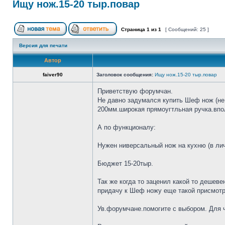
Ищу нож.15-20 тыр.повар
Страница
1
из
1
[ Сообщений: 25 ]
Версия для печати
Автор
faiver90
Заголовок сообщения:
Ищу нож.15-20 тыр.повар
Приветствую форумчан.
Не давно задумался купить Шеф нож (не 
200мм.широкая прямоугтльная ручка.впол
А по функционалу:
Нужен ниверсальный нож на кухню (в лич
Бюджет 15-20тыр.
Так же когда то заценил какой то дешеве
придачу к Шеф ножу еще такой присмотр
Ув.форумчане.помогите с выбором. Для че