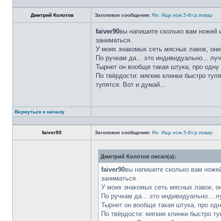
Дмитрий Колотов
Заголовок сообщения:
Re: Ищу нож.5-8т.р.повар
faiver90
вы напишите сколько вам ножей и
заниматься.
У моих знакомых сеть мясных лавок, они
По ручкам да... это индивидуально... лу
Тырнет он вообще такая штука, про одну 
По твёрдости: мягкие клинки быстро тупя
тупятся. Вот и думай...
Вернуться к началу
faiver90
Заголовок сообщения:
Re: Ищу нож.5-8т.р.повар
Дмитрий Колотов писал(а):
faiver90
вы напишите сколько вам ножей
заниматься.
У моих знакомых сеть мясных лавок, о
По ручкам да... это индивидуально... 
Тырнет он вообще такая штука, про одн
По твёрдости: мягкие клинки быстро ту