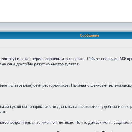
Сообщение
сантоку) и встал перед вопросом что ж купить. Сейчас пользуюь МФ про
не себе достойно режут.но быстро тупятся.
ное пользование) сети ресторанчиков. Начиная с шенковки зелени.овощей
нький кухонный топорик.тока не для мяса.а шенковки.оч удобный.и овощи 
еть.
гоопределился.а что именно я не знаю. Но что дамаск меня. зацепил:-)