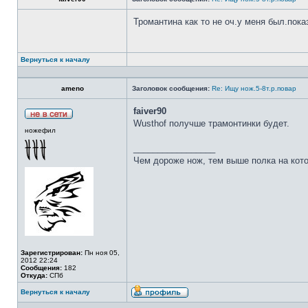
Тромантина как то не оч.у меня был.пок
Вернуться к началу
ameno
Заголовок сообщения:
Re: Ищу нож.5-8т.р.повар
faiver90
Wusthof получше трамонтинки будет.
ножефил
_________________
Чем дороже нож, тем выше полка на кот
Зарегистрирован:
Пн ноя 05,
2012 22:24
Сообщения:
182
Откуда:
СПб
Вернуться к началу