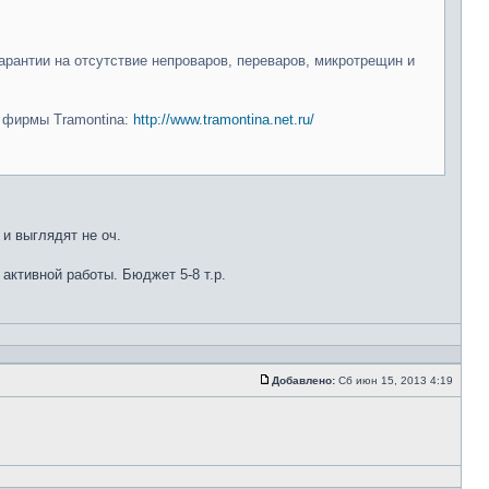
арантии на отсутствие непроваров, переваров, микротрещин и
и фирмы Tramontina:
http://www.tramontina.net.ru/
 и выглядят не оч.
 активной работы. Бюджет 5-8 т.р.
Добавлено:
Сб июн 15, 2013 4:19