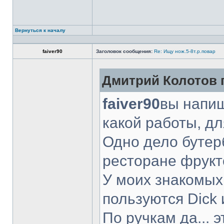
Вернуться к началу
faiver90
Заголовок сообщения:
Re: Ищу нож.5-8т.р.повар
Дмитрий Колотов п
faiver90
вы напиш
какой работы, д
Одно дело бутер
ресторане фрукт
У моих знакомых
пользуются Dick 
По ручкам да... 