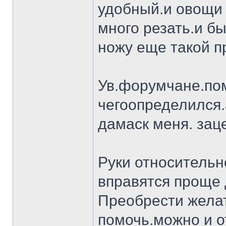
удобный.и овощи 
много резать.и бы
ножу еще такой п
Ув.форумчане.пом
чегоопределился.
дамаск меня. заце
Руки относительн
вправятся проще 
Преобрести желат
помочь.можно и о