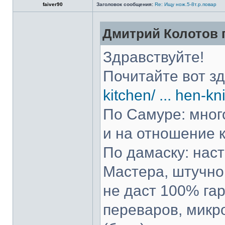
faiver90
Заголовок сообщения:
Re: Ищу нож.5-8т.р.повар
Дмитрий Колотов п
Здравствуйте!
Почитайте вот з
kitchen/ ... hen-kn
По Самуре: много
и на отношение к
По дамаску: нас
Мастера, штучно 
не даст 100% гар
переваров, микр