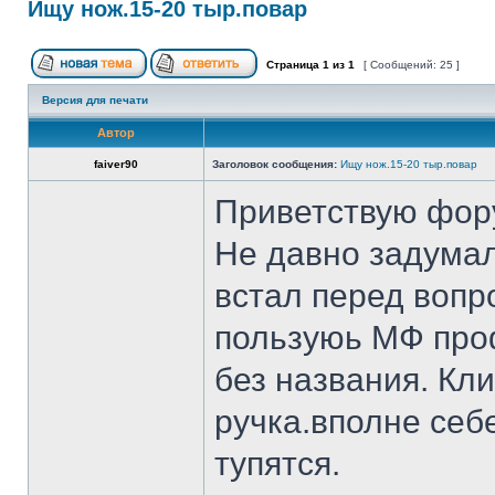
Ищу нож.15-20 тыр.повар
Страница
1
из
1
[ Сообщений: 25 ]
Версия для печати
Автор
faiver90
Заголовок сообщения:
Ищу нож.15-20 тыр.повар
Приветствую фор
Не давно задумал
встал перед вопр
пользуюь МФ проф
без названия. Кл
ручка.вполне себ
тупятся.