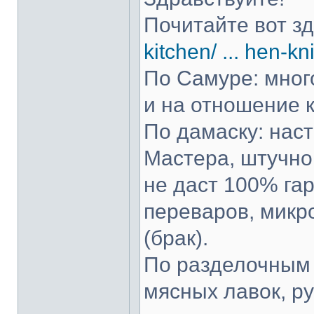
Почитайте вот з
kitchen/ ... hen-kn
По Самуре: много
и на отношение к
По дамаску: нас
Мастера, штучно 
не даст 100% гар
переваров, микр
(брак).
По разделочным 
мясных лавок, р