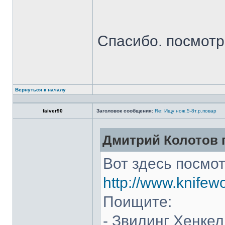
Спасибо. посмот
Вернуться к началу
faiver90
Заголовок сообщения:
Re: Ищу нож.5-8т.р.повар
Дмитрий Колотов п
Вот здесь посмот
http://www.knifew
Поищите:
- Звилинг Хенкел