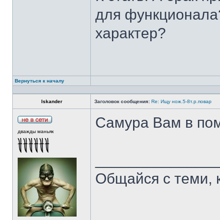
для функционала?
характер?
Вернуться к началу
Iskander
Заголовок сообщения:
Re: Ищу нож.5-8т.р.повар
Самура Вам в пом
дважды маньяк
______________
Общайся с теми, 