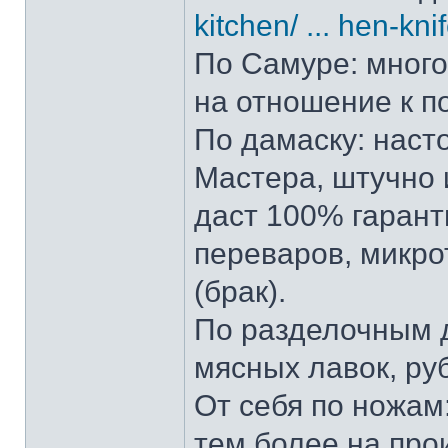
kitchen/ ... hen-kni
По Самуре: много 
на отношение к п
По дамаску: наст
Мастера, штучно и
даст 100% гарант
переваров, микро
(брак).
По разделочным д
мясных лавок, ру
От себя по ножам:
тем более на прои