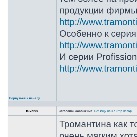
продукции фирмы 
http://www.tramonti
Особенно к серия
http://www.tramonti
И серии Profission
http://www.tramonti
Вернуться к началу
faiver90
Заголовок сообщения:
Re: Ищу нож.5-8т.р.повар
Тромантина как т
очень мягким.хот