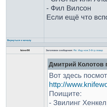
- Фил Вилсон
Если ещё что всп
Вернуться к началу
faiver90
Заголовок сообщения:
Re: Ищу нож.5-8т.р.повар
Дмитрий Колотов п
Вот здесь посмот
http://www.knifew
Поищите:
- Звилинг Хенкел