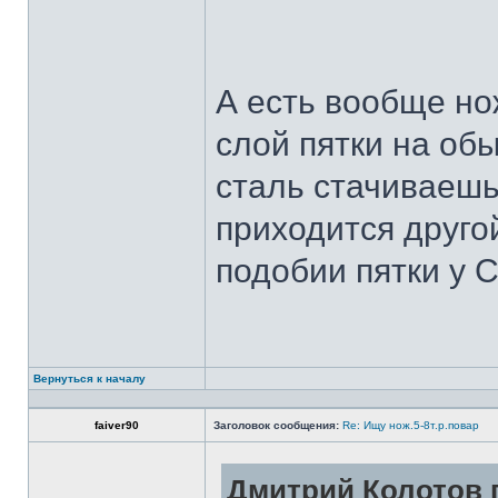
А есть вообще но
слой пятки на обы
сталь стачиваешь
приходится другой
подобии пятки у 
Вернуться к началу
faiver90
Заголовок сообщения:
Re: Ищу нож.5-8т.р.повар
Дмитрий Колотов п