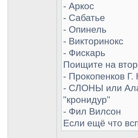
- Аркос
- Сабатье
- Опинель
- Викторинокс
- Фискарь
Поищите на втор
- Прокопенков Г. 
- СЛОНЫ или Ала
"кронидур"
- Фил Вилсон
Если ещё что вс