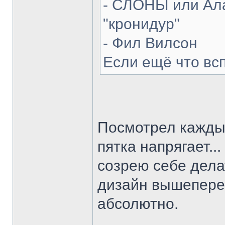
- СЛОНЫ или Ала
"кронидур"
- Фил Вилсон
Если ещё что вс
Посмотрел каждый
пятка напрягает...
созрею себе делат
дизайн вышепере
абсолютно.