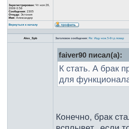
Зарегистрирован:
Чт ноя 26,
2009 0:56
Сообщения:
2305
Откуда:
Эстония
Имя:
Александер
Вернуться к началу
Alex_Spb
Заголовок сообщения:
Re: Ищу нож.5-8т.р.повар
faiver90 писал(а):
К стать. А брак 
для функционал
Конечно, брак ста
всплывет...если т