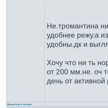
Не.тромантина ни
удобнее режу.а из
удобны.дк и выгля
Хочу что ни ть н
от 200 мм.не. оч 
день от активной 
Вернуться к началу