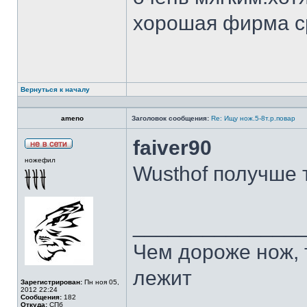
хорошая фирма с
Вернуться к началу
ameno
Заголовок сообщения:
Re: Ищу нож.5-8т.р.повар
faiver90
ножефил
Wusthof получше 
______________
Чем дороже нож, 
лежит
Зарегистрирован:
Пн ноя 05,
2012 22:24
Сообщения:
182
Откуда:
СПб