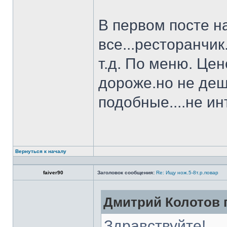
В первом посте н
все...ресторанчи
т.д. По меню. Це
дороже.но не деш
подобные....не и
Вернуться к началу
faiver90
Заголовок сообщения:
Re: Ищу нож.5-8т.р.повар
Дмитрий Колотов п
Здравствуйте!