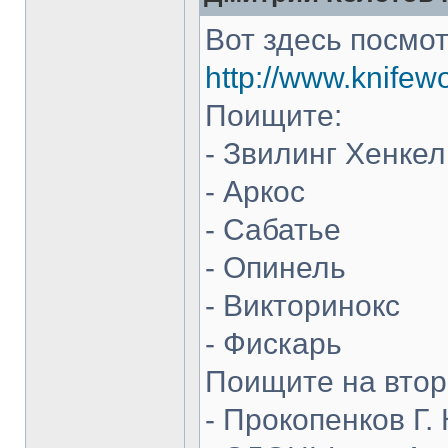
Вот здесь посмот
http://www.knifew
Поищите:
- Звилинг Хенкел
- Аркос
- Сабатье
- Опинель
- Викторинокс
- Фискарь
Поищите на втор
- Прокопенков Г. 