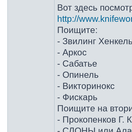
Вот здесь посмот
http://www.knifewo
Поищите:
- Звилинг Хенкел
- Аркос
- Сабатье
- Опинель
- Викторинокс
- Фискарь
Поищите на втор
- Прокопенков Г. К
- СЛОНЫ или Алан