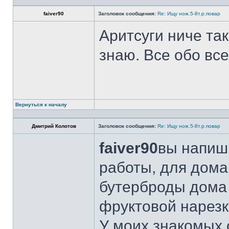
faiver90
Заголовок сообщения:
Re: Ищу нож.5-8т.р.повар
Аритсуги ниче та
знаю. Все обо вс
Вернуться к началу
Дмитрий Колотов
Заголовок сообщения:
Re: Ищу нож.5-8т.р.повар
faiver90
вы напиши
работы, для дома
бутерброды дома 
фруктовой нарезк
У моих знакомых 