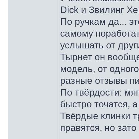
Dick и Звилинг Хе
По ручкам да... э
самому поработат
услышать от други
Тырнет он вообще 
модель, от одног
разные отзывы пи
По твёрдости: мяг
быстро точатся, а
Твёрдые клинки т
правятся, но зато