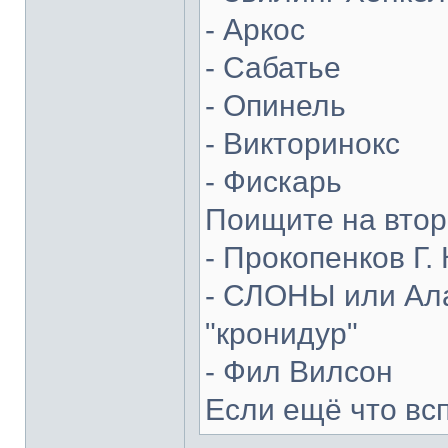
- Аркос
- Сабатье
- Опинель
- Викторинокс
- Фискарь
Поищите на втор
- Прокопенков Г. 
- СЛОНЫ или Ала
"кронидур"
- Фил Вилсон
Если ещё что вс