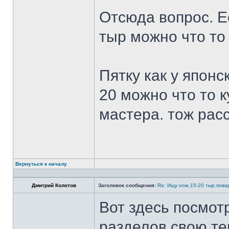
Отсюда вопрос. Ес
тыр можно что то
Пятку как у японс
20 можно что то к
мастера. тож рас
Вернуться к началу
Дмитрий Колотов
Заголовок сообщения:
Re: Ищу нож.15-20 тыр.пова
Вот здесь посмот
разделов свою те