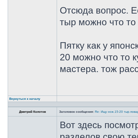
Отсюда вопрос. Ес
тыр можно что то
Пятку как у японс
20 можно что то к
мастера. тож рас
Вернуться к началу
Дмитрий Колотов
Заголовок сообщения:
Re: Ищу нож.15-20 тыр.пова
Вот здесь посмот
разделов свою те