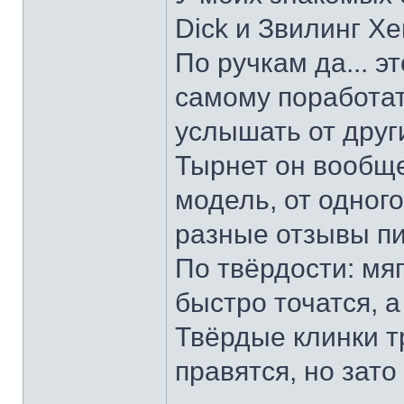
Dick и Звилинг Хе
По ручкам да... э
самому поработат
услышать от други
Тырнет он вообще 
модель, от одног
разные отзывы пи
По твёрдости: мяг
быстро точатся, а
Твёрдые клинки т
правятся, но зато