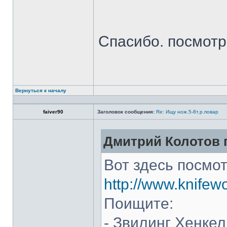
Спасибо. посмот
Вернуться к началу
faiver90
Заголовок сообщения:
Re: Ищу нож.5-8т.р.повар
Дмитрий Колотов п
Вот здесь посмот
http://www.knifew
Поищите:
- Звилинг Хенкел