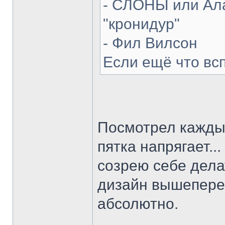
- СЛОНЫ или Ала
"кронидур"
- Фил Вилсон
Если ещё что вс
Посмотрел каждый
пятка напрягает...
созрею себе делат
дизайн вышепере
абсолютно.