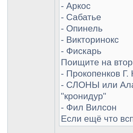
- Аркос
- Сабатье
- Опинель
- Викторинокс
- Фискарь
Поищите на втор
- Прокопенков Г. 
- СЛОНЫ или Ала
"кронидур"
- Фил Вилсон
Если ещё что вс