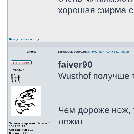
хорошая фирма с
Вернуться к началу
ameno
Заголовок сообщения:
Re: Ищу нож.5-8т.р.повар
faiver90
ножефил
Wusthof получше 
______________
Чем дороже нож, 
лежит
Зарегистрирован:
Пн ноя 05,
2012 22:24
Сообщения:
182
Откуда:
СПб