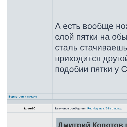
А есть вообще но
слой пятки на обы
сталь стачиваешь
приходится другой
подобии пятки у 
Вернуться к началу
faiver90
Заголовок сообщения:
Re: Ищу нож.5-8т.р.повар
Дмитрий Колотов п