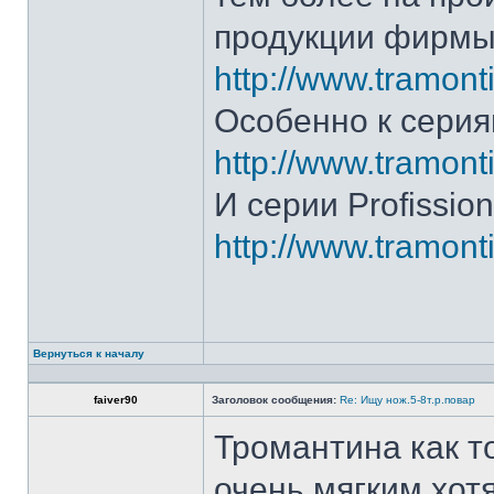
продукции фирмы 
http://www.tramonti
Особенно к серия
http://www.tramonti
И серии Profission
http://www.tramonti
Вернуться к началу
faiver90
Заголовок сообщения:
Re: Ищу нож.5-8т.р.повар
Тромантина как т
очень мягким.хот