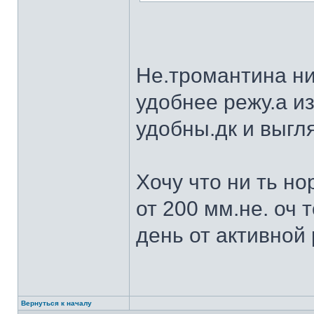
Не.тромантина ни
удобнее режу.а из
удобны.дк и выгля
Хочу что ни ть н
от 200 мм.не. оч 
день от активной 
Вернуться к началу