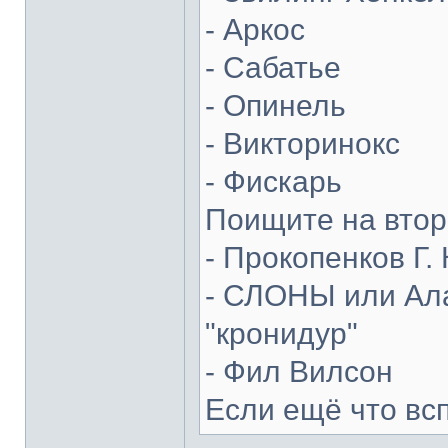
- Аркос
- Сабатье
- Опинель
- Викторинокс
- Фискарь
Поищите на втор
- Прокопенков Г. 
- СЛОНЫ или Ала
"кронидур"
- Фил Вилсон
Если ещё что вс