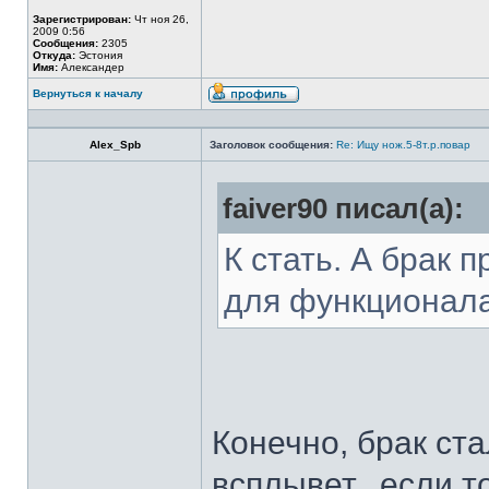
Зарегистрирован:
Чт ноя 26,
2009 0:56
Сообщения:
2305
Откуда:
Эстония
Имя:
Александер
Вернуться к началу
Alex_Spb
Заголовок сообщения:
Re: Ищу нож.5-8т.р.повар
faiver90 писал(а):
К стать. А брак 
для функционал
Конечно, брак ста
всплывет...если т