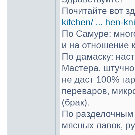
Почитайте вот з
kitchen/ ... hen-kn
По Самуре: много
и на отношение к
По дамаску: нас
Мастера, штучно 
не даст 100% гар
переваров, микр
(брак).
По разделочным 
мясных лавок, р