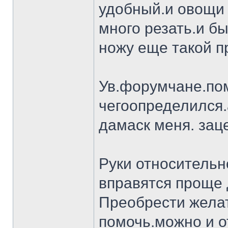
удобный.и овощи 
много резать.и бы
ножу еще такой п
Ув.форумчане.пом
чегоопределился.
дамаск меня. заце
Руки относительн
вправятся проще 
Преобрести желат
помочь.можно и о