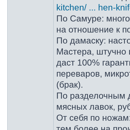
kitchen/ ... hen-kni
По Самуре: много 
на отношение к п
По дамаску: наст
Мастера, штучно и
даст 100% гарант
переваров, микро
(брак).
По разделочным д
мясных лавок, ру
От себя по ножам:
тем более на прои