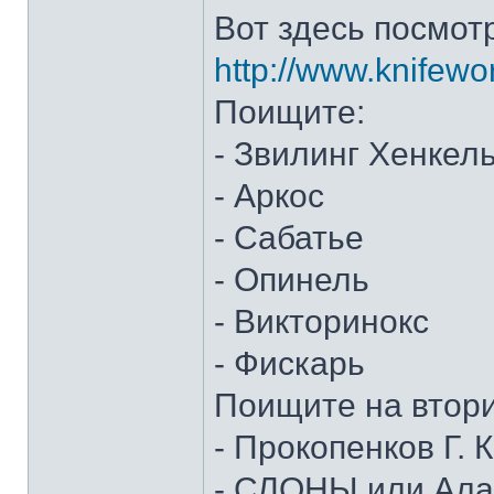
Вот здесь посмот
http://www.knifewo
Поищите:
- Звилинг Хенкел
- Аркос
- Сабатье
- Опинель
- Викторинокс
- Фискарь
Поищите на втор
- Прокопенков Г. К
- СЛОНЫ или Алан