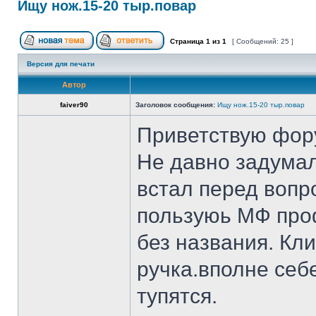
Ищу нож.15-20 тыр.повар
Страница
1
из
1
[ Сообщений: 25 ]
Версия для печати
Автор
faiver90
Заголовок сообщения:
Ищу нож.15-20 тыр.повар
Приветствую фор
Не давно задумал
встал перед вопр
пользуюь МФ проф
без названия. Кл
ручка.вполне себ
тупятся.