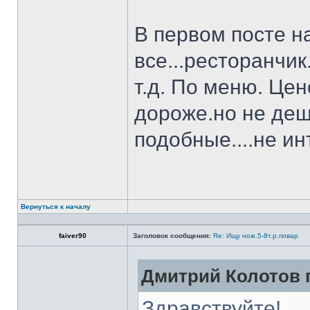
В первом посте н
все...ресторанчи
т.д. По меню. Це
дороже.но не деш
подобные....не и
Вернуться к началу
faiver90
Заголовок сообщения:
Re: Ищу нож.5-8т.р.повар
Дмитрий Колотов п
Здравствуйте!