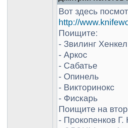
Вот здесь посмот
http://www.knifew
Поищите:
- Звилинг Хенкел
- Аркос
- Сабатье
- Опинель
- Викторинокс
- Фискарь
Поищите на втор
- Прокопенков Г. 