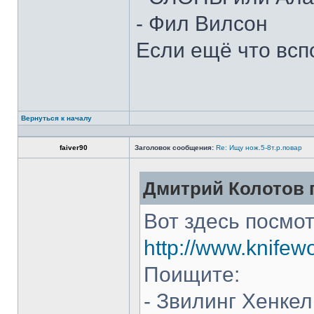
- Фил Вилсон
Если ещё что всп
Вернуться к началу
faiver90
Заголовок сообщения:
Re: Ищу нож.5-8т.р.повар
Дмитрий Колотов п
Вот здесь посмот
http://www.knifew
Поищите:
- Звилинг Хенкел