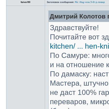
faiver90
Заголовок сообщения:
Re: Ищу нож.5-8т.р.повар
Дмитрий Колотов п
Здравствуйте!
Почитайте вот з
kitchen/ ... hen-kn
По Самуре: много
и на отношение к
По дамаску: нас
Мастера, штучно 
не даст 100% гар
переваров, микр