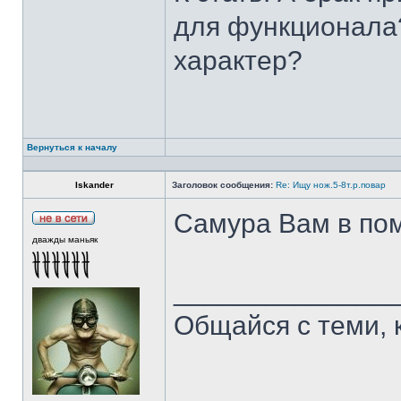
для функционала?
характер?
Вернуться к началу
Iskander
Заголовок сообщения:
Re: Ищу нож.5-8т.р.повар
Самура Вам в пом
дважды маньяк
______________
Общайся с теми, 