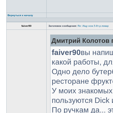
Вернуться к началу
faiver90
Заголовок сообщения:
Re: Ищу нож.5-8т.р.повар
Дмитрий Колотов п
faiver90
вы напиш
какой работы, д
Одно дело бутер
ресторане фрукт
У моих знакомых
пользуются Dick 
По ручкам да... 