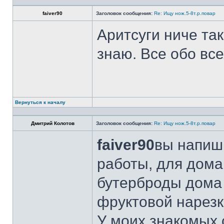
faiver90
Заголовок сообщения:
Re: Ищу нож.5-8т.р.повар
Аритсуги ниче та
знаю. Все обо вс
Вернуться к началу
Дмитрий Колотов
Заголовок сообщения:
Re: Ищу нож.5-8т.р.повар
faiver90
вы напиши
работы, для дома
бутерброды дома 
фруктовой нарезк
У моих знакомых 