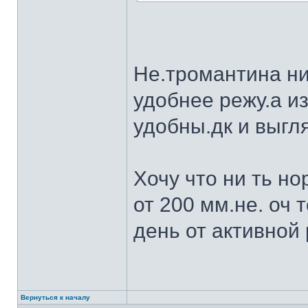
Не.тромантина ни
удобнее режу.а из
удобны.дк и выгля
Хочу что ни ть н
от 200 мм.не. оч 
день от активной 
Вернуться к началу