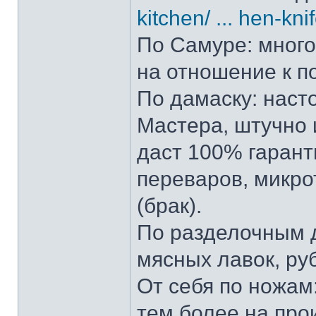
kitchen/ ... hen-kni
По Самуре: много 
на отношение к п
По дамаску: наст
Мастера, штучно и
даст 100% гарант
переваров, микро
(брак).
По разделочным д
мясных лавок, ру
От себя по ножам:
тем более на прои