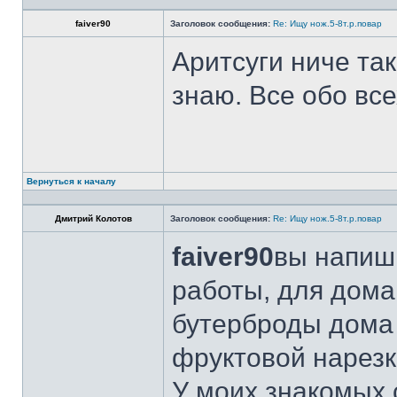
faiver90
Заголовок сообщения:
Re: Ищу нож.5-8т.р.повар
Аритсуги ниче та
знаю. Все обо вс
Вернуться к началу
Дмитрий Колотов
Заголовок сообщения:
Re: Ищу нож.5-8т.р.повар
faiver90
вы напиши
работы, для дома
бутерброды дома 
фруктовой нарезк
У моих знакомых 