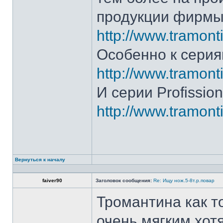
продукции фирмы 
http://www.tramonti
Особенно к серия
http://www.tramonti
И серии Profission
http://www.tramonti
Вернуться к началу
faiver90
Заголовок сообщения:
Re: Ищу нож.5-8т.р.повар
Тромантина как т
очень мягким.хот