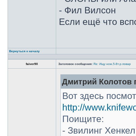
- Фил Вилсон
Если ещё что всп
Вернуться к началу
faiver90
Заголовок сообщения:
Re: Ищу нож.5-8т.р.повар
Дмитрий Колотов п
Вот здесь посмот
http://www.knifew
Поищите:
- Звилинг Хенкел