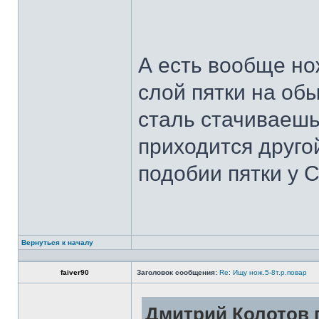
А есть вообще но
слой пятки на обы
сталь стачиваешь
приходится другой
подобии пятки у 
Вернуться к началу
faiver90
Заголовок сообщения:
Re: Ищу нож.5-8т.р.повар
Дмитрий Колотов п