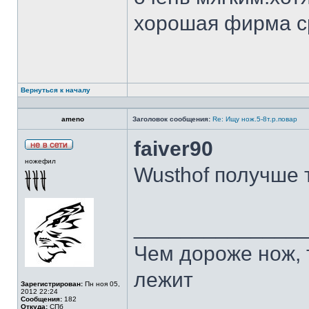
хорошая фирма с
Вернуться к началу
ameno
Заголовок сообщения:
Re: Ищу нож.5-8т.р.повар
faiver90
ножефил
Wusthof получше 
______________
Чем дороже нож, 
лежит
Зарегистрирован:
Пн ноя 05,
2012 22:24
Сообщения:
182
Откуда:
СПб