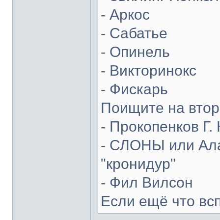
- Аркос
- Сабатье
- Опинель
- Викторинокс
- Фискарь
Поищите на втор
- Прокопенков Г. 
- СЛОНЫ или Ала
"кронидур"
- Фил Вилсон
Если ещё что вс