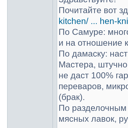
Почитайте вот з
kitchen/ ... hen-kn
По Самуре: много
и на отношение к
По дамаску: нас
Мастера, штучно 
не даст 100% гар
переваров, микр
(брак).
По разделочным 
мясных лавок, р