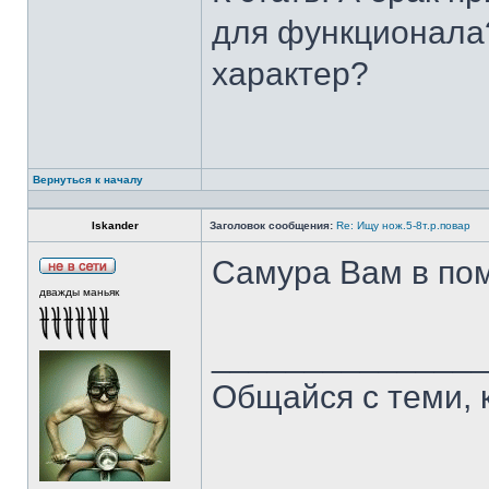
для функционала?
характер?
Вернуться к началу
Iskander
Заголовок сообщения:
Re: Ищу нож.5-8т.р.повар
Самура Вам в пом
дважды маньяк
______________
Общайся с теми, 