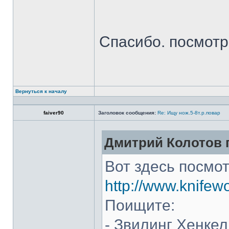
Спасибо. посмот
Вернуться к началу
faiver90
Заголовок сообщения:
Re: Ищу нож.5-8т.р.повар
Дмитрий Колотов п
Вот здесь посмот
http://www.knifew
Поищите:
- Звилинг Хенкел