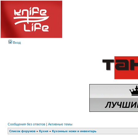
Вход
Сообщения без ответов
|
Активные темы
Список форумов
»
Кухня
»
Кухонные ножи и инвентарь