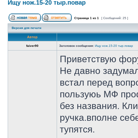
Ищу нож.15-20 тыр.повар
Страница
1
из
1
[ Сообщений: 25 ]
Версия для печати
Автор
faiver90
Заголовок сообщения:
Ищу нож.15-20 тыр.повар
Приветствую фор
Не давно задумал
встал перед вопр
пользуюь МФ проф
без названия. Кл
ручка.вполне себ
тупятся.