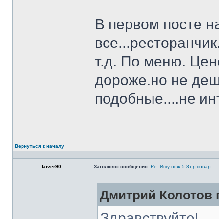
В первом посте н
все...ресторанчи
т.д. По меню. Це
дороже.но не деш
подобные....не и
Вернуться к началу
faiver90
Заголовок сообщения:
Re: Ищу нож.5-8т.р.повар
Дмитрий Колотов п
Здравствуйте!