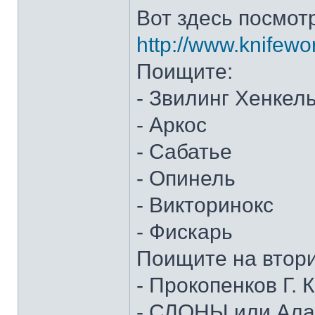
Вот здесь посмот
http://www.knifewo
Поищите:
- Звилинг Хенкел
- Аркос
- Сабатье
- Опинель
- Викторинокс
- Фискарь
Поищите на втор
- Прокопенков Г. К
- СЛОНЫ или Алан