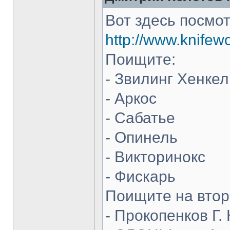
Вот здесь посмот
http://www.knifew
Поищите:
- Звилинг Хенкел
- Аркос
- Сабатье
- Опинель
- Викторинокс
- Фискарь
Поищите на втор
- Прокопенков Г. 