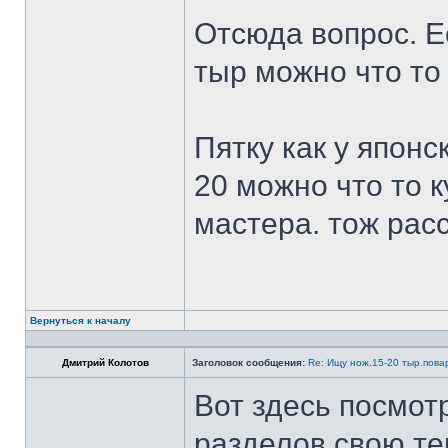
Отсюда вопрос. Ес
тыр можно что то
Пятку как у японс
20 можно что то к
мастера. тож рас
Вернуться к началу
Дмитрий Колотов
Заголовок сообщения:
Re: Ищу нож.15-20 тыр.пова
Вот здесь посмот
разделов свою те