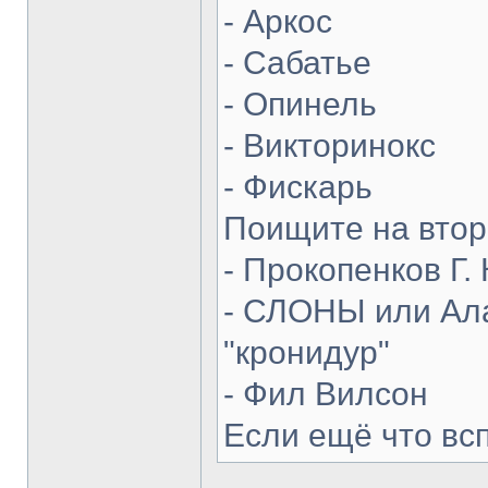
- Аркос
- Сабатье
- Опинель
- Викторинокс
- Фискарь
Поищите на втор
- Прокопенков Г. 
- СЛОНЫ или Ала
"кронидур"
- Фил Вилсон
Если ещё что вс