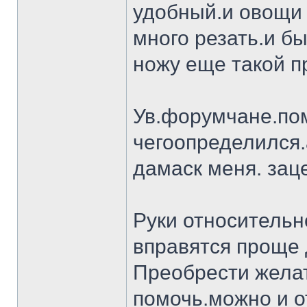
удобный.и овощи 
много резать.и бы
ножу еще такой п
Ув.форумчане.пом
чегоопределился.
дамаск меня. заце
Руки относительн
вправятся проще 
Преобрести желат
помочь.можно и о