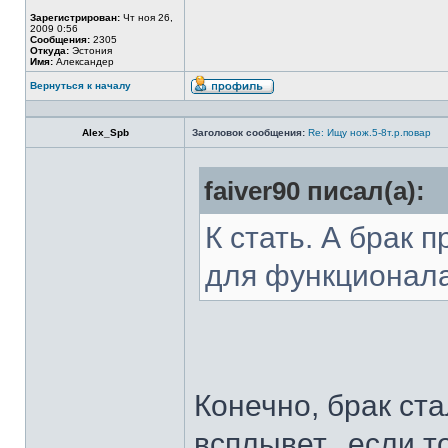
Зарегистрирован:
Чт ноя 26,
2009 0:56
Сообщения:
2305
Откуда:
Эстония
Имя:
Александер
Вернуться к началу
Alex_Spb
Заголовок сообщения:
Re: Ищу нож.5-8т.р.повар
faiver90 писал(а):
К стать. А брак 
для функционал
Конечно, брак ста
всплывет...если т