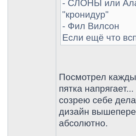
- СЛОНЫ или Ала
"кронидур"
- Фил Вилсон
Если ещё что вс
Посмотрел каждый
пятка напрягает...
созрею себе делат
дизайн вышепере
абсолютно.