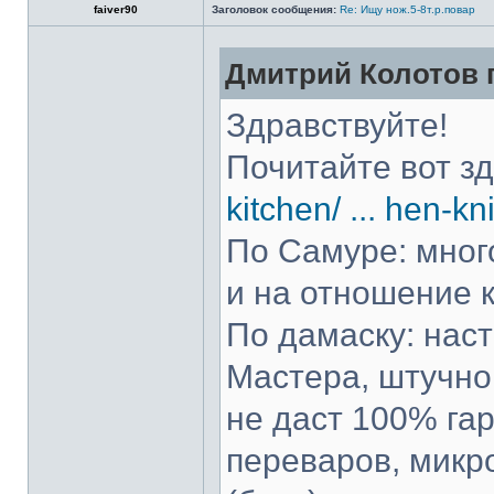
faiver90
Заголовок сообщения:
Re: Ищу нож.5-8т.р.повар
Дмитрий Колотов п
Здравствуйте!
Почитайте вот з
kitchen/ ... hen-kn
По Самуре: много
и на отношение к
По дамаску: нас
Мастера, штучно 
не даст 100% гар
переваров, микр