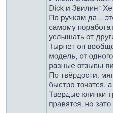
Dick и Звилинг Хе
По ручкам да... э
самому поработат
услышать от други
Тырнет он вообще 
модель, от одног
разные отзывы пи
По твёрдости: мяг
быстро точатся, а
Твёрдые клинки т
правятся, но зато