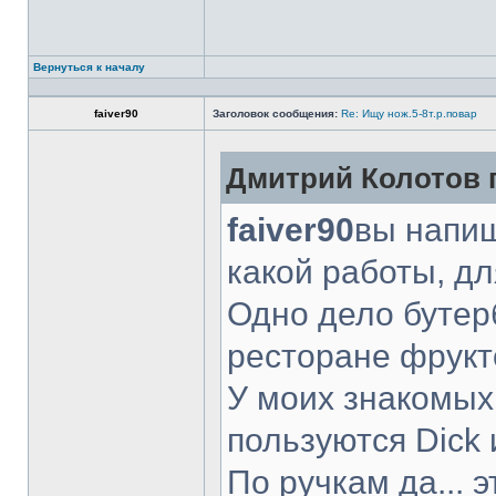
Вернуться к началу
faiver90
Заголовок сообщения:
Re: Ищу нож.5-8т.р.повар
Дмитрий Колотов п
faiver90
вы напиш
какой работы, д
Одно дело бутер
ресторане фрукт
У моих знакомых
пользуются Dick 
По ручкам да... 