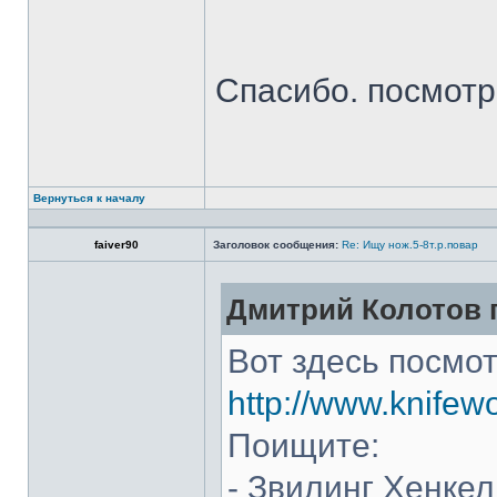
Спасибо. посмот
Вернуться к началу
faiver90
Заголовок сообщения:
Re: Ищу нож.5-8т.р.повар
Дмитрий Колотов п
Вот здесь посмот
http://www.knifew
Поищите:
- Звилинг Хенкел