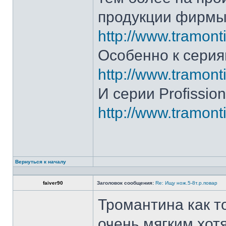
продукции фирмы 
http://www.tramonti
Особенно к серия
http://www.tramonti
И серии Profission
http://www.tramonti
Вернуться к началу
faiver90
Заголовок сообщения:
Re: Ищу нож.5-8т.р.повар
Тромантина как т
очень мягким.хот