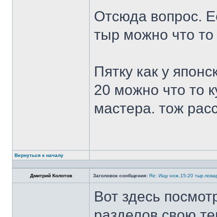
Отсюда вопрос. Ес
тыр можно что то
Пятку как у японс
20 можно что то к
мастера. тож рас
Вернуться к началу
Дмитрий Колотов
Заголовок сообщения:
Re: Ищу нож.15-20 тыр.пова
Вот здесь посмот
разделов свою те