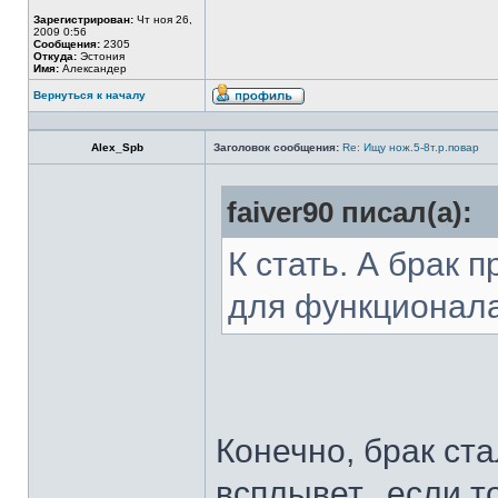
Зарегистрирован:
Чт ноя 26,
2009 0:56
Сообщения:
2305
Откуда:
Эстония
Имя:
Александер
Вернуться к началу
Alex_Spb
Заголовок сообщения:
Re: Ищу нож.5-8т.р.повар
faiver90 писал(а):
К стать. А брак 
для функционал
Конечно, брак ста
всплывет...если т