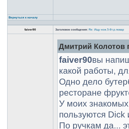
Вернуться к началу
faiver90
Заголовок сообщения:
Re: Ищу нож.5-8т.р.повар
Дмитрий Колотов п
faiver90
вы напиш
какой работы, д
Одно дело бутер
ресторане фрукт
У моих знакомых
пользуются Dick 
По ручкам да... 