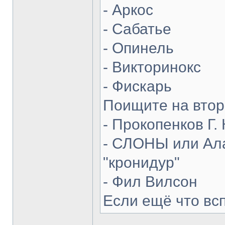
- Аркос
- Сабатье
- Опинель
- Викторинокс
- Фискарь
Поищите на втор
- Прокопенков Г. 
- СЛОНЫ или Ала
"кронидур"
- Фил Вилсон
Если ещё что вс