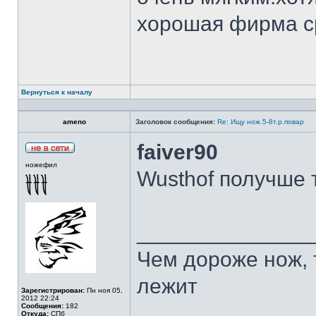
хорошая фирма с
Вернуться к началу
ameno
Заголовок сообщения:
Re: Ищу нож.5-8т.р.повар
faiver90
ножефил
Wusthof получше 
______________
Чем дороже нож, 
лежит
Зарегистрирован:
Пн ноя 05,
2012 22:24
Сообщения:
182
Откуда:
СПб