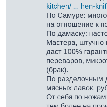
kitchen/ ... hen-kni
По Самуре: много 
на отношение к п
По дамаску: наст
Мастера, штучно и
даст 100% гарант
переваров, микро
(брак).
По разделочным д
мясных лавок, ру
От себя по ножам:
тем более на прои