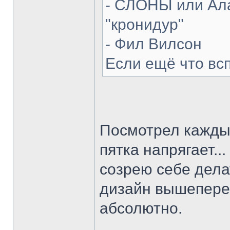
- СЛОНЫ или Ала
"кронидур"
- Фил Вилсон
Если ещё что вс
Посмотрел каждый
пятка напрягает...
созрею себе делат
дизайн вышепере
абсолютно.