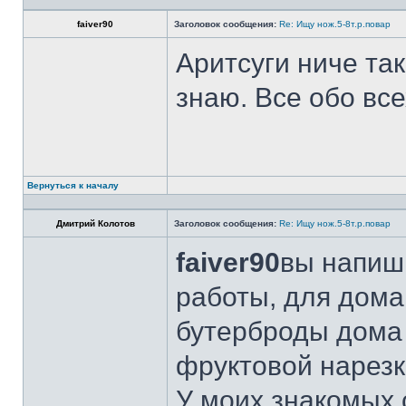
faiver90
Заголовок сообщения:
Re: Ищу нож.5-8т.р.повар
Аритсуги ниче та
знаю. Все обо вс
Вернуться к началу
Дмитрий Колотов
Заголовок сообщения:
Re: Ищу нож.5-8т.р.повар
faiver90
вы напиши
работы, для дома
бутерброды дома 
фруктовой нарезк
У моих знакомых 