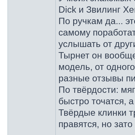
Dick и Звилинг Хе
По ручкам да... э
самому поработат
услышать от други
Тырнет он вообще 
модель, от одног
разные отзывы пи
По твёрдости: мяг
быстро точатся, а
Твёрдые клинки т
правятся, но зато