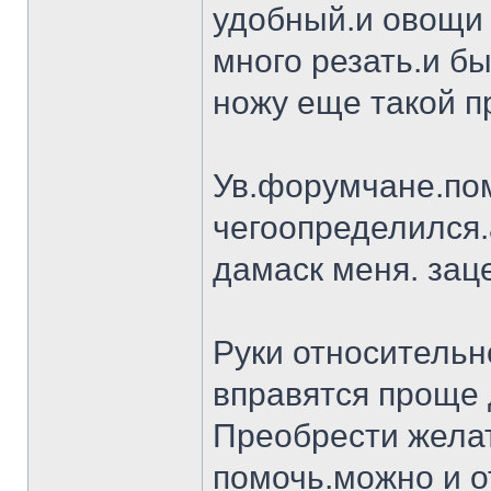
удобный.и овощи 
много резать.и бы
ножу еще такой п
Ув.форумчане.пом
чегоопределился.
дамаск меня. заце
Руки относительн
вправятся проще 
Преобрести желат
помочь.можно и о