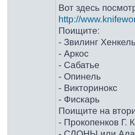
Вот здесь посмот
http://www.knifewo
Поищите:
- Звилинг Хенкел
- Аркос
- Сабатье
- Опинель
- Викторинокс
- Фискарь
Поищите на втор
- Прокопенков Г. К
- СЛОНЫ или Алан