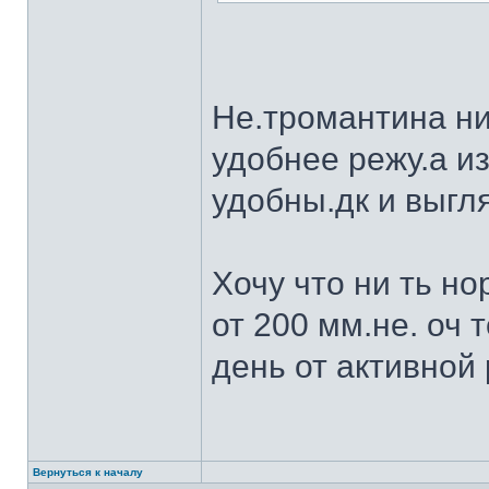
Не.тромантина ни
удобнее режу.а из
удобны.дк и выгля
Хочу что ни ть н
от 200 мм.не. оч 
день от активной 
Вернуться к началу