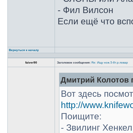
- Фил Вилсон
Если ещё что всп
Вернуться к началу
faiver90
Заголовок сообщения:
Re: Ищу нож.5-8т.р.повар
Дмитрий Колотов п
Вот здесь посмот
http://www.knifew
Поищите:
- Звилинг Хенкел