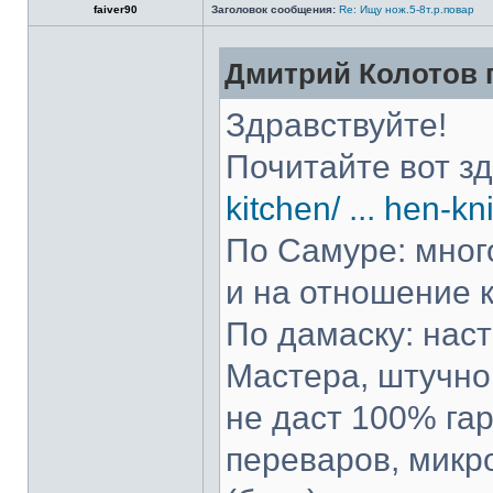
faiver90
Заголовок сообщения:
Re: Ищу нож.5-8т.р.повар
Дмитрий Колотов п
Здравствуйте!
Почитайте вот з
kitchen/ ... hen-kn
По Самуре: много
и на отношение к
По дамаску: нас
Мастера, штучно 
не даст 100% гар
переваров, микр