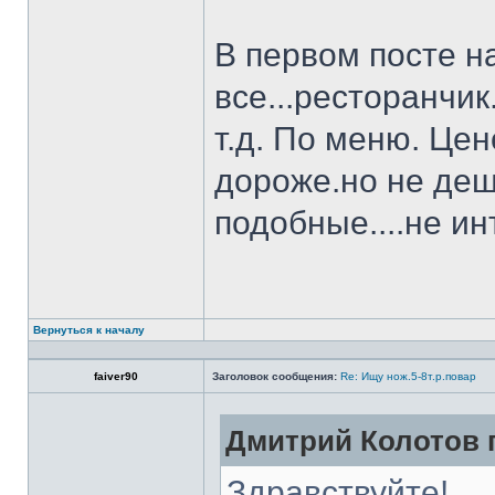
В первом посте н
все...ресторанчи
т.д. По меню. Це
дороже.но не деш
подобные....не и
Вернуться к началу
faiver90
Заголовок сообщения:
Re: Ищу нож.5-8т.р.повар
Дмитрий Колотов п
Здравствуйте!