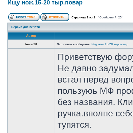
Ищу нож.15-20 тыр.повар
Страница
1
из
1
[ Сообщений: 25 ]
Версия для печати
Автор
faiver90
Заголовок сообщения:
Ищу нож.15-20 тыр.повар
Приветствую фор
Не давно задумал
встал перед вопр
пользуюь МФ проф
без названия. Кл
ручка.вполне себ
тупятся.