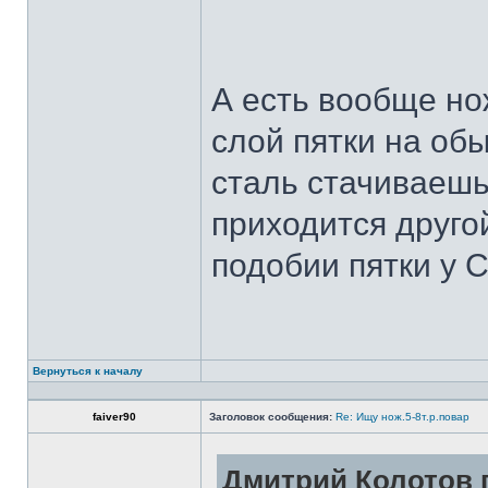
А есть вообще но
слой пятки на обы
сталь стачиваешь
приходится другой
подобии пятки у 
Вернуться к началу
faiver90
Заголовок сообщения:
Re: Ищу нож.5-8т.р.повар
Дмитрий Колотов п