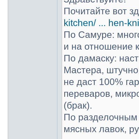
Почитайте вот з
kitchen/ ... hen-kn
По Самуре: много
и на отношение к
По дамаску: нас
Мастера, штучно 
не даст 100% гар
переваров, микр
(брак).
По разделочным 
мясных лавок, р