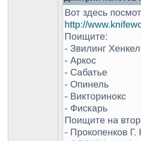
Вот здесь посмот
http://www.knifew
Поищите:
- Звилинг Хенкел
- Аркос
- Сабатье
- Опинель
- Викторинокс
- Фискарь
Поищите на втор
- Прокопенков Г. 