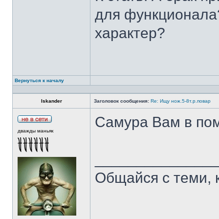
для функционала?
характер?
Вернуться к началу
Iskander
Заголовок сообщения:
Re: Ищу нож.5-8т.р.повар
Самура Вам в пом
дважды маньяк
______________
Общайся с теми, 