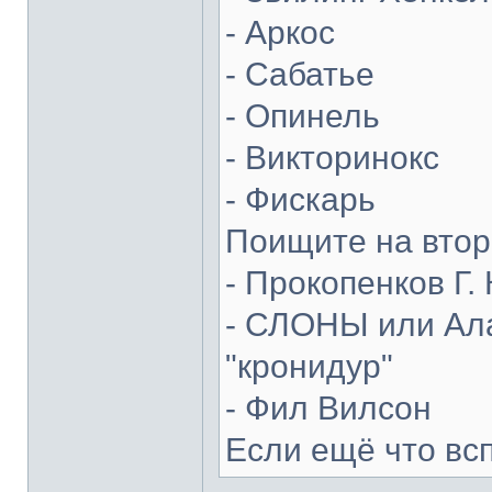
- Аркос
- Сабатье
- Опинель
- Викторинокс
- Фискарь
Поищите на втор
- Прокопенков Г. 
- СЛОНЫ или Ала
"кронидур"
- Фил Вилсон
Если ещё что вс