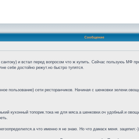
Сообщение
сантоку) и встал перед вопросом что ж купить. Сейчас пользуюь МФ про
не себе достойно режут.но быстро тупятся.
ное пользование) сети ресторанчиков. Начиная с шенковки зелени.овощей
нький кухонный топорик.тока не для мяса.а шенковки.оч удобный.и овощи 
еть.
гоопределился.а что именно я не знаю. Но что дамаск меня. зацепил:-)