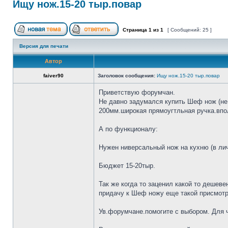
Ищу нож.15-20 тыр.повар
Страница
1
из
1
[ Сообщений: 25 ]
Версия для печати
Автор
faiver90
Заголовок сообщения:
Ищу нож.15-20 тыр.повар
Приветствую форумчан.
Не давно задумался купить Шеф нож (не 
200мм.широкая прямоугтльная ручка.впол
А по функционалу:
Нужен ниверсальный нож на кухню (в лич
Бюджет 15-20тыр.
Так же когда то заценил какой то дешеве
придачу к Шеф ножу еще такой присмотр
Ув.форумчане.помогите с выбором. Для че