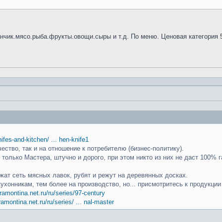
анчик.мясо.рыба.фрукты.овощи.сыры и т.д. По меню. Ценовая категория 
knifes-and-kitchen/ ... hen-knife1
чество, так и на отношение к потребителю (бизнес-политику).
только Мастера, штучно и дорого, при этом никто из них не даст 100% г
ат сеть мясных лавок, рубят и режут на деревянных досках.
кухонникам, тем более на производство, но... присмотритесь к продукци
ramontina.net.ru/ru/series/97-century
ramontina.net.ru/ru/series/ ... nal-master