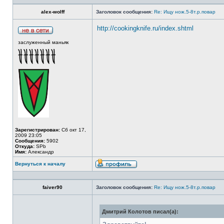
alex-wolff
Заголовок сообщения:
Re: Ищу нож.5-8т.р.повар
http://cookingknife.ru/index.shtml
заслуженный маньяк
Зарегистрирован:
Сб окт 17,
2009 23:05
Сообщения:
5902
Откуда:
SPb
Имя:
Александр
Вернуться к началу
faiver90
Заголовок сообщения:
Re: Ищу нож.5-8т.р.повар
Дмитрий Колотов писал(а):