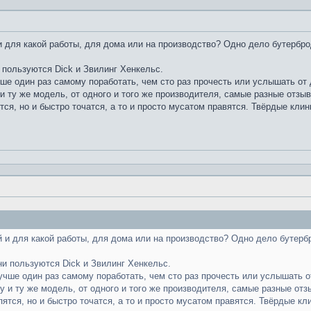
 для какой работы, для дома или на производство? Одно дело бутербро
 пользуются Dick и Звилинг Хенкельс.
чше один раз самому поработать, чем сто раз прочесть или услышать от д
и ту же модель, от одного и того же производителя, самые разные отзы
тся, но и быстро точатся, а то и просто мусатом правятся. Твёрдые клин
 и для какой работы, для дома или на производство? Одно дело бутерб
ни пользуются Dick и Звилинг Хенкельс.
лучше один раз самому поработать, чем сто раз прочесть или услышать от
у и ту же модель, от одного и того же производителя, самые разные отз
пятся, но и быстро точатся, а то и просто мусатом правятся. Твёрдые кл