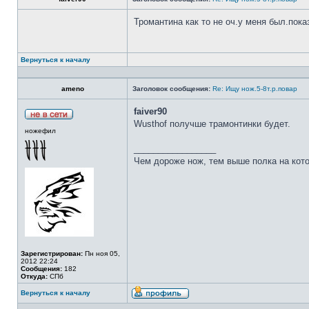
Тромантина как то не оч.у меня был.пок
Вернуться к началу
ameno
Заголовок сообщения:
Re: Ищу нож.5-8т.р.повар
faiver90
Wusthof получше трамонтинки будет.
ножефил
_________________
Чем дороже нож, тем выше полка на кот
Зарегистрирован:
Пн ноя 05,
2012 22:24
Сообщения:
182
Откуда:
СПб
Вернуться к началу