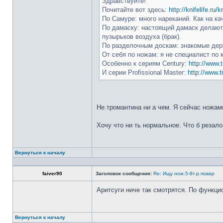
Здравствуйте!
Почитайте вот здесь:
http://knifelife.ru/
По Самуре: много нареканий. Как на ка
По дамаску: настоящий дамаск делают 
пузырьков воздуха (брак).
По разделочным доскам: знакомые держ
От себя по ножам: я не специалист по 
Особенно к сериям Century:
http://www.t
И серии Profissional Master:
http://www.t
Не.тромантина ни а чем. Я сейчас ножами
Хочу что ни ть нормальное. Что б резало
Вернуться к началу
faiver90
Заголовок сообщения:
Re: Ищу нож.5-8т.р.повар
Аритсуги ниче так смотрятся. По функци
Вернуться к началу