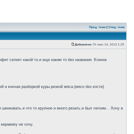
Пред. тема
|
След. тема
Добавлено:
Пт июн 14, 2013 1:25
фит селект какой то.и еще каким то без названия. Клинок
 и кончая разборкой куры.резкой мяса.(мясо без кости).
шенковать.и что то крупное и много резать.и был легким... Хочу в
 керамику не хочу.