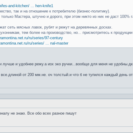
knifes-and-kitchen/ ... hen-knife1
чество, так и на отношение к потребителю (бизнес-политику).
только Мастера, штучно и дорого, при этом никто из них не даст 100% г
ат сеть мясных лавок, рубят и режут на деревянных досках.
кухонникам, тем более на производство, но... присмотритесь к продукци
ramontina.net.ru/ru/series/97-century
ramontina.net.ru/ru/series/ ... nal-master
 лучше и удобнее режу.а изх эко ручки...вообще для меня не удобны.дк
 все.длиной от 200 мм.не. оч толстый.и что б не тупился каждый день от
оналу не знаю. Все обо всех разное пишут