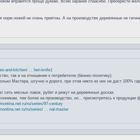
ножом вправятся проще думаю. Всем заранее спаасибо. Преобрести жела
я норм ножей не очень приятны. А на производстве деревянные не гиги
ifes-and-kitchen/ ... hen-knife1
ство, так и на отношение к потребителю (бизнес-политику).
лько Мастера, штучно и дорого, при этом никто из них не даст 100% га
т сеть мясных лавок, рубят и режут на деревянных досках.
хонникам, тем более на производство, но... присмотритесь к продукции
amontina.net.ru/ru/series/97-century
montina.net.ru/ru/series/ ... nal-master