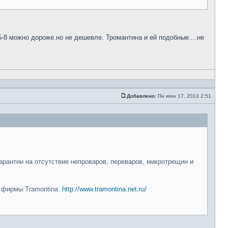
5-8 можно дороже.но не дешевле. Тромантина и ей подобные....не
Добавлено:
Пн июн 17, 2013 2:51
арантии на отсутствие непроваров, переваров, микротрещин и
и фирмы Tramontina:
http://www.tramontina.net.ru/