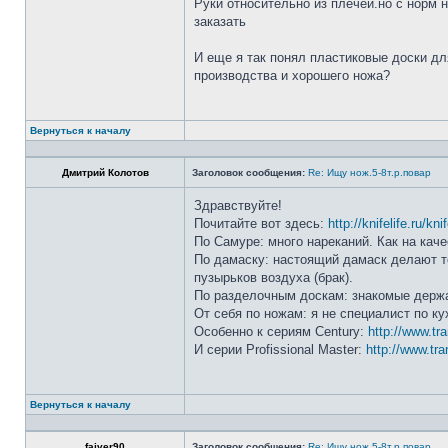
Руки относительно из плечей.но с норм 
заказать
И еще я так понял пластиковые доски дл
производства и хорошего ножа?
Вернуться к началу
Дмитрий Колотов
Заголовок сообщения:
Re: Ищу нож.5-8т.р.повар
Здравствуйте!
Почитайте вот здесь:
http://knifelife.ru/kn
По Самуре: много нареканий. Как на каче
По дамаску: настоящий дамаск делают то
пузырьков воздуха (брак).
По разделочным доскам: знакомые держа
От себя по ножам: я не специалист по ку
Особенно к сериям Century:
http://www.tr
И серии Profissional Master:
http://www.tra
Вернуться к началу
faiver90
Заголовок сообщения:
Re: Ищу нож.5-8т.р.повар