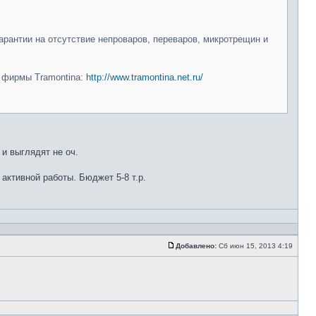
арантии на отсутствие непроваров, переваров, микротрещин и
и фирмы Tramontina:
http://www.tramontina.net.ru/
 и выглядят не оч.
 активной работы. Бюджет 5-8 т.р.
Добавлено:
Сб июн 15, 2013 4:19