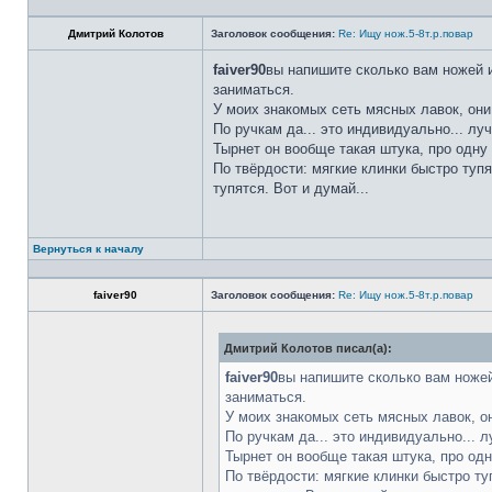
Дмитрий Колотов
Заголовок сообщения:
Re: Ищу нож.5-8т.р.повар
faiver90
вы напишите сколько вам ножей и
заниматься.
У моих знакомых сеть мясных лавок, они
По ручкам да... это индивидуально... лу
Тырнет он вообще такая штука, про одну 
По твёрдости: мягкие клинки быстро тупя
тупятся. Вот и думай...
Вернуться к началу
faiver90
Заголовок сообщения:
Re: Ищу нож.5-8т.р.повар
Дмитрий Колотов писал(а):
faiver90
вы напишите сколько вам ножей
заниматься.
У моих знакомых сеть мясных лавок, о
По ручкам да... это индивидуально... 
Тырнет он вообще такая штука, про одн
По твёрдости: мягкие клинки быстро ту