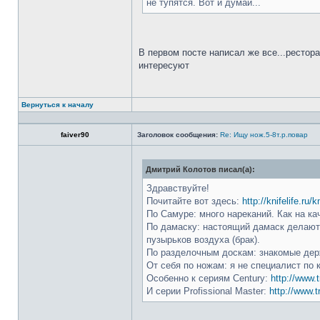
не тупятся. Вот и думай...
В первом посте написал же все...рестор
интересуют
Вернуться к началу
faiver90
Заголовок сообщения:
Re: Ищу нож.5-8т.р.повар
Дмитрий Колотов писал(а):
Здравствуйте!
Почитайте вот здесь:
http://knifelife.ru/
По Самуре: много нареканий. Как на ка
По дамаску: настоящий дамаск делают 
пузырьков воздуха (брак).
По разделочным доскам: знакомые держ
От себя по ножам: я не специалист по 
Особенно к сериям Century:
http://www.t
И серии Profissional Master:
http://www.t