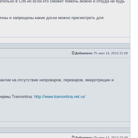
тельно в Спб.но если кто сможет помочь.можно и откуда ни будь
ничны и запрещены.какие доски можно присмотреть для
Добавлено:
Пт июн 14, 2013 21:28
рантии на отсутствие непроваров, переваров, микротрещин и
 фирмы Tramontina:
http://www.tramontina.net.ru/
Добавлено:
Пт июн 14, 2013 23:48