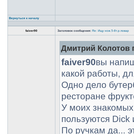
Вернуться к началу
faiver90
Заголовок сообщения:
Re: Ищу нож.5-8т.р.повар
Дмитрий Колотов п
faiver90
вы напиш
какой работы, д
Одно дело бутер
ресторане фрукт
У моих знакомых
пользуются Dick 
По ручкам да... 