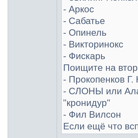
- Аркос
- Сабатье
- Опинель
- Викторинокс
- Фискарь
Поищите на втор
- Прокопенков Г. 
- СЛОНЫ или Ала
"кронидур"
- Фил Вилсон
Если ещё что вс