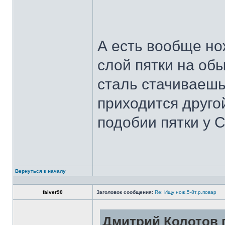
А есть вообще но
слой пятки на обы
сталь стачиваешь
приходится другой
подобии пятки у 
Вернуться к началу
faiver90
Заголовок сообщения:
Re: Ищу нож.5-8т.р.повар
Дмитрий Колотов п