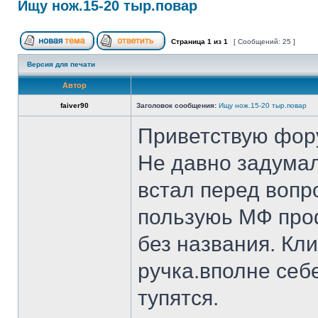
Ищу нож.15-20 тыр.повар
Страница
1
из
1
[ Сообщений: 25 ]
Версия для печати
Автор
faiver90
Заголовок сообщения:
Ищу нож.15-20 тыр.повар
Приветствую фор
Не давно задумал
встал перед вопр
пользуюь МФ проф
без названия. Кл
ручка.вполне себ
тупятся.