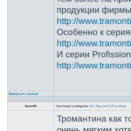
продукции фирмы 
http://www.tramonti
Особенно к серия
http://www.tramonti
И серии Profission
http://www.tramonti
Вернуться к началу
faiver90
Заголовок сообщения:
Re: Ищу нож.5-8т.р.повар
Тромантина как т
очень мягким.хот