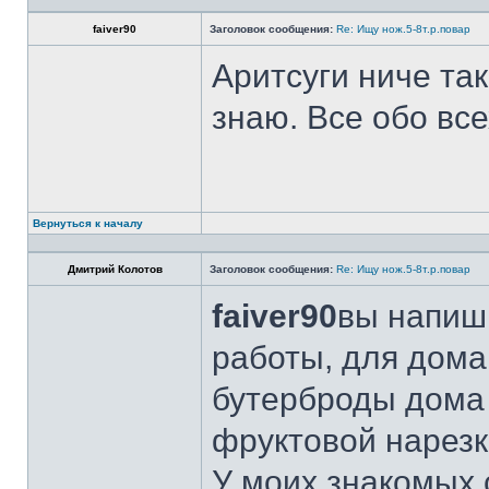
faiver90
Заголовок сообщения:
Re: Ищу нож.5-8т.р.повар
Аритсуги ниче та
знаю. Все обо вс
Вернуться к началу
Дмитрий Колотов
Заголовок сообщения:
Re: Ищу нож.5-8т.р.повар
faiver90
вы напиши
работы, для дома
бутерброды дома 
фруктовой нарезк
У моих знакомых 