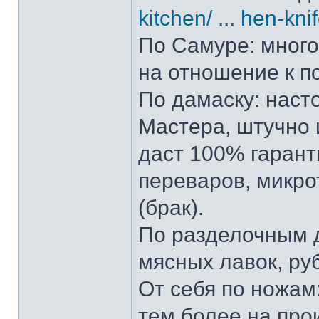
kitchen/ ... hen-kni
По Самуре: много 
на отношение к п
По дамаску: наст
Мастера, штучно и
даст 100% гарант
переваров, микро
(брак).
По разделочным д
мясных лавок, ру
От себя по ножам:
тем более на прои