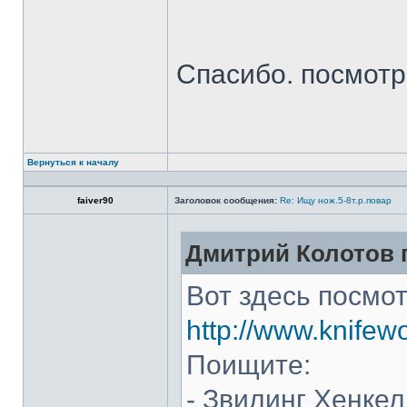
Спасибо. посмот
Вернуться к началу
faiver90
Заголовок сообщения:
Re: Ищу нож.5-8т.р.повар
Дмитрий Колотов п
Вот здесь посмот
http://www.knifew
Поищите:
- Звилинг Хенкел