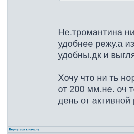
Не.тромантина ни
удобнее режу.а из
удобны.дк и выгля
Хочу что ни ть н
от 200 мм.не. оч 
день от активной 
Вернуться к началу