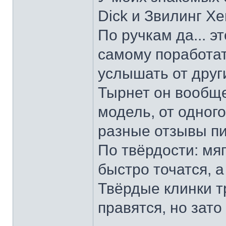
Dick и Звилинг Хе
По ручкам да... э
самому поработат
услышать от други
Тырнет он вообще 
модель, от одног
разные отзывы пи
По твёрдости: мяг
быстро точатся, а
Твёрдые клинки т
правятся, но зато