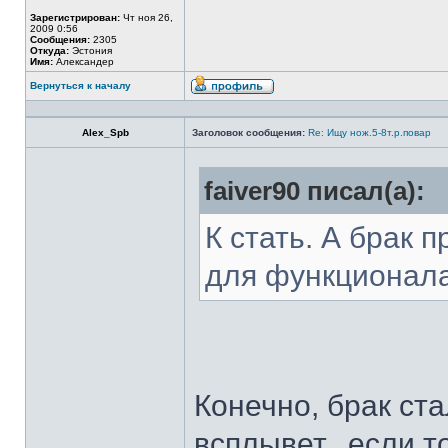
Зарегистрирован:
Чт ноя 26,
2009 0:56
Сообщения:
2305
Откуда:
Эстония
Имя:
Александер
Вернуться к началу
Alex_Spb
Заголовок сообщения:
Re: Ищу нож.5-8т.р.повар
faiver90 писал(а):
К стать. А брак 
для функционал
Конечно, брак ста
всплывет...если т