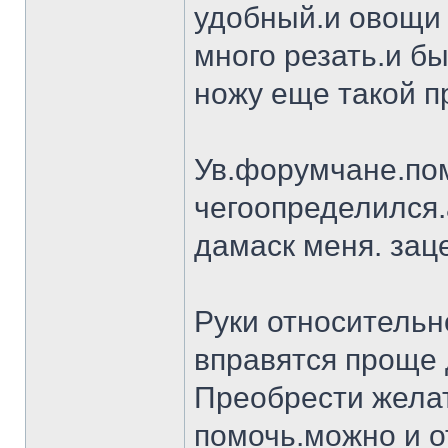
удобный.и овощи 
много резать.и бы
ножу еще такой п
Ув.форумчане.пом
чегоопределился.
дамаск меня. заце
Руки относительн
вправятся проще 
Преобрести желат
помочь.можно и о