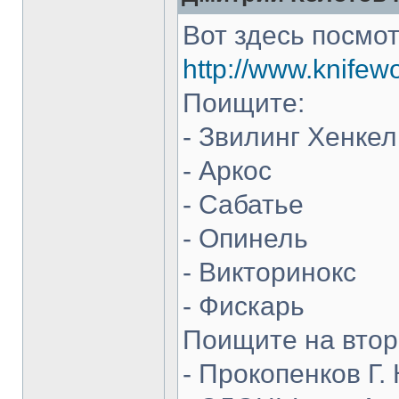
Вот здесь посмот
http://www.knifew
Поищите:
- Звилинг Хенкел
- Аркос
- Сабатье
- Опинель
- Викторинокс
- Фискарь
Поищите на втор
- Прокопенков Г. 