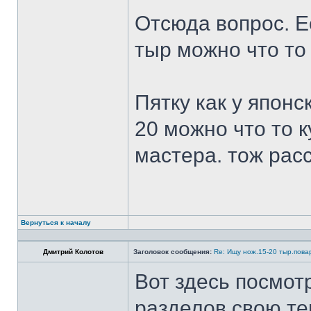
Отсюда вопрос. Ес
тыр можно что то
Пятку как у японс
20 можно что то к
мастера. тож рас
Вернуться к началу
Дмитрий Колотов
Заголовок сообщения:
Re: Ищу нож.15-20 тыр.пова
Вот здесь посмот
разделов свою те