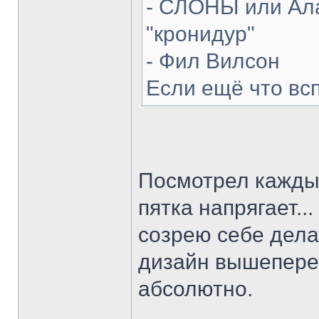
- СЛОНЫ или Ала
"кронидур"
- Фил Вилсон
Если ещё что вс
Посмотрел каждый
пятка напрягает...
созрею себе делат
дизайн вышепере
абсолютно.