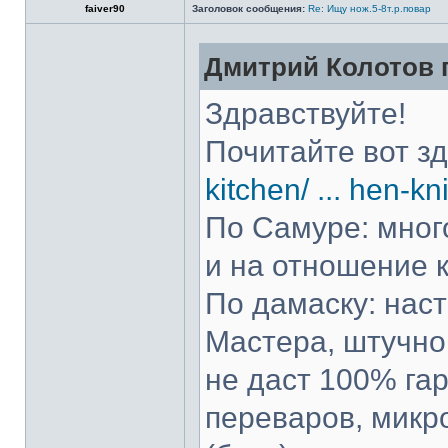
faiver90
Заголовок сообщения:
Re: Ищу нож.5-8т.р.повар
Дмитрий Колотов п
Здравствуйте!
Почитайте вот з
kitchen/ ... hen-kn
По Самуре: много
и на отношение к
По дамаску: нас
Мастера, штучно 
не даст 100% гар
переваров, микр