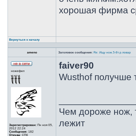
хорошая фирма с
Вернуться к началу
ameno
Заголовок сообщения:
Re: Ищу нож.5-8т.р.повар
faiver90
ножефил
Wusthof получше 
______________
Чем дороже нож, 
лежит
Зарегистрирован:
Пн ноя 05,
2012 22:24
Сообщения:
182
Откуда:
СПб