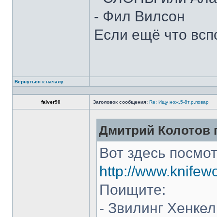
- Фил Вилсон
Если ещё что всп
Вернуться к началу
faiver90
Заголовок сообщения:
Re: Ищу нож.5-8т.р.повар
Дмитрий Колотов п
Вот здесь посмот
http://www.knifew
Поищите:
- Звилинг Хенкел