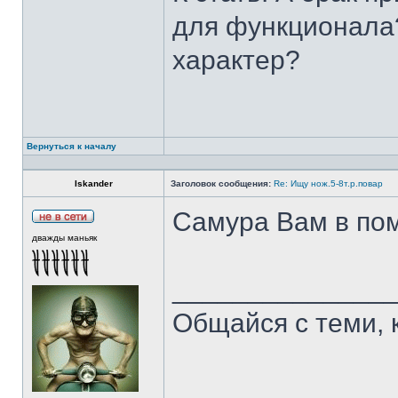
для функционала?
характер?
Вернуться к началу
Iskander
Заголовок сообщения:
Re: Ищу нож.5-8т.р.повар
Самура Вам в пом
дважды маньяк
______________
Общайся с теми, 