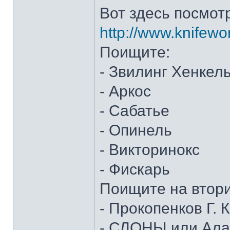
Вот здесь посмот
http://www.knifewo
Поищите:
- Звилинг Хенкел
- Аркос
- Сабатье
- Опинель
- Викторинокс
- Фискарь
Поищите на втор
- Прокопенков Г. К
- СЛОНЫ или Алан