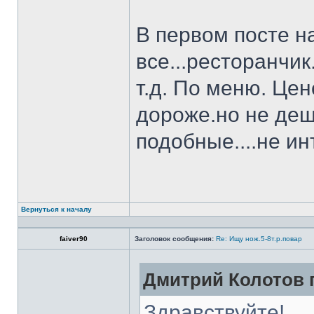
В первом посте н
все...ресторанчи
т.д. По меню. Це
дороже.но не деш
подобные....не и
Вернуться к началу
faiver90
Заголовок сообщения:
Re: Ищу нож.5-8т.р.повар
Дмитрий Колотов п
Здравствуйте!