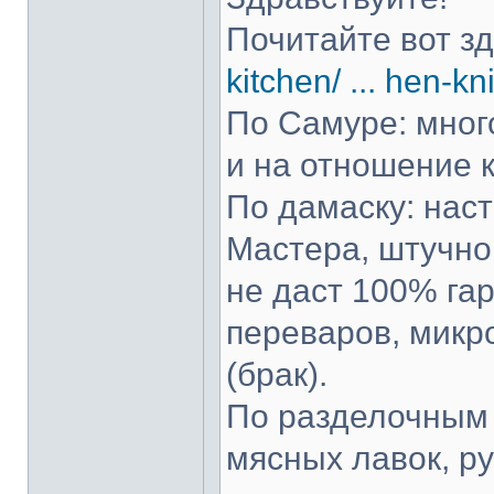
Почитайте вот з
kitchen/ ... hen-kn
По Самуре: много
и на отношение к
По дамаску: нас
Мастера, штучно 
не даст 100% гар
переваров, микр
(брак).
По разделочным 
мясных лавок, р