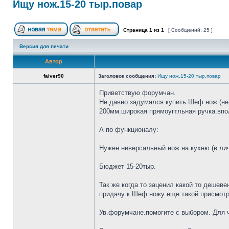
Ищу нож.15-20 тыр.повар
Страница
1
из
1
[ Сообщений: 25 ]
Версия для печати
Автор
faiver90
Заголовок сообщения:
Ищу нож.15-20 тыр.повар
Приветствую форумчан.
Не давно задумался купить Шеф нож (не 
200мм.широкая прямоугтльная ручка.впол
А по функционалу:
Нужен ниверсальный нож на кухню (в лич
Бюджет 15-20тыр.
Так же когда то заценил какой то дешеве
придачу к Шеф ножу еще такой присмотр
Ув.форумчане.помогите с выбором. Для че