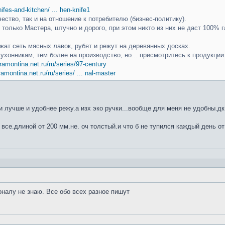
knifes-and-kitchen/ ... hen-knife1
чество, так и на отношение к потребителю (бизнес-политику).
только Мастера, штучно и дорого, при этом никто из них не даст 100% г
ат сеть мясных лавок, рубят и режут на деревянных досках.
кухонникам, тем более на производство, но... присмотритесь к продукци
ramontina.net.ru/ru/series/97-century
ramontina.net.ru/ru/series/ ... nal-master
 лучше и удобнее режу.а изх эко ручки...вообще для меня не удобны.дк
 все.длиной от 200 мм.не. оч толстый.и что б не тупился каждый день от
оналу не знаю. Все обо всех разное пишут