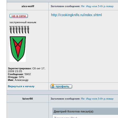
alex-wolff
Заголовок сообщения:
Re: Ищу нож.5-8т.р.повар
http://cookingknife.ru/index.shtml
заслуженный маньяк
Зарегистрирован:
Сб окт 17,
2009 23:05
Сообщения:
5902
Откуда:
SPb
Имя:
Александр
Вернуться к началу
faiver90
Заголовок сообщения:
Re: Ищу нож.5-8т.р.повар
Дмитрий Колотов писал(а):