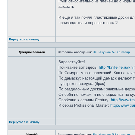
Руки относительно из плечей.но с норм 
заказать
И еще я так понял пластиковые доски дл
производства и хорошего ножа?
Вернуться к началу
Дмитрий Колотов
Заголовок сообщения:
Re: Ищу нож.5-8т.р.повар
Здравствуйте!
Почитайте вот здесь:
http://knifelife.ru/kn
По Самуре: много нареканий. Как на каче
По дамаску: настоящий дамаск делают то
пузырьков воздуха (брак).
По разделочным доскам: знакомые держа
От себя по ножам: я не специалист по ку
Особенно к сериям Century:
http://www.tr
И серии Profissional Master:
http://www.tra
Вернуться к началу
faiver90
Заголовок сообщения:
Re: Ищу нож.5-8т.р.повар