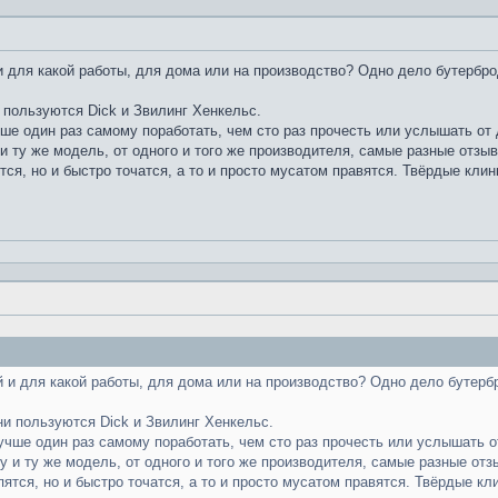
 для какой работы, для дома или на производство? Одно дело бутербро
 пользуются Dick и Звилинг Хенкельс.
чше один раз самому поработать, чем сто раз прочесть или услышать от д
и ту же модель, от одного и того же производителя, самые разные отзы
тся, но и быстро точатся, а то и просто мусатом правятся. Твёрдые клин
 и для какой работы, для дома или на производство? Одно дело бутерб
ни пользуются Dick и Звилинг Хенкельс.
лучше один раз самому поработать, чем сто раз прочесть или услышать от
у и ту же модель, от одного и того же производителя, самые разные отз
пятся, но и быстро точатся, а то и просто мусатом правятся. Твёрдые кл