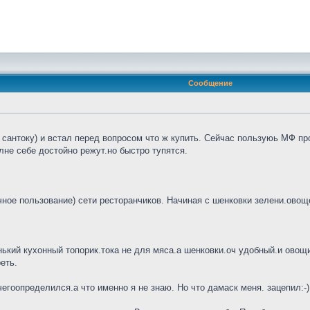
Сообщение
сантоку) и встал перед вопросом что ж купить. Сейчас пользуюь МФ про
не себе достойно режут.но быстро тупятся.
ное пользование) сети ресторанчиков. Начиная с шенковки зелени.овощей
нький кухонный топорик.тока не для мяса.а шенковки.оч удобный.и овощи 
еть.
гоопределился.а что именно я не знаю. Но что дамаск меня. зацепил:-)