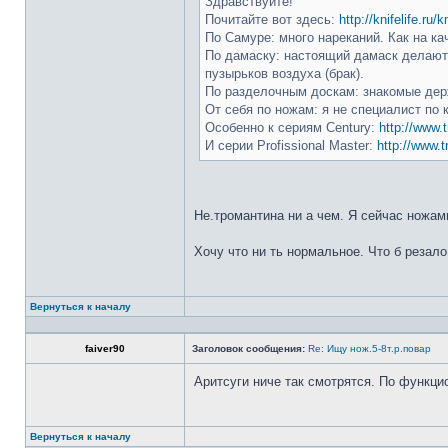
Здравствуйте!
Почитайте вот здесь:
http://knifelife.ru/
По Самуре: много нареканий. Как на ка
По дамаску: настоящий дамаск делают 
пузырьков воздуха (брак).
По разделочным доскам: знакомые держ
От себя по ножам: я не специалист по 
Особенно к сериям Century:
http://www.t
И серии Profissional Master:
http://www.t
Не.тромантина ни а чем. Я сейчас ножами
Хочу что ни ть нормальное. Что б резало
Вернуться к началу
faiver90
Заголовок сообщения:
Re: Ищу нож.5-8т.р.повар
Аритсуги ниче так смотрятся. По функци
Вернуться к началу