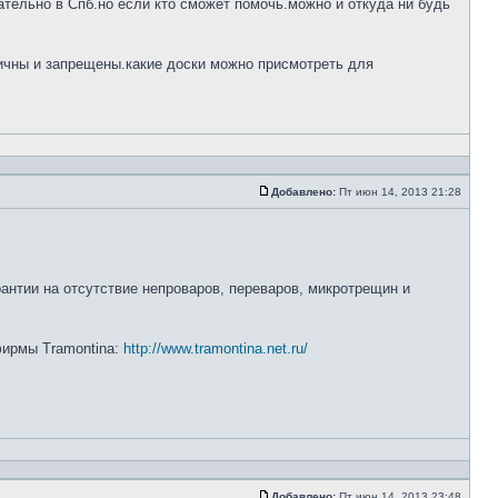
тельно в Спб.но если кто сможет помочь.можно и откуда ни будь
ничны и запрещены.какие доски можно присмотреть для
Добавлено:
Пт июн 14, 2013 21:28
рантии на отсутствие непроваров, переваров, микротрещин и
 фирмы Tramontina:
http://www.tramontina.net.ru/
Добавлено:
Пт июн 14, 2013 23:48