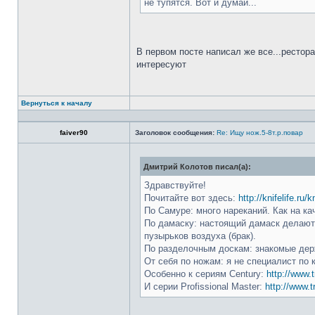
не тупятся. Вот и думай...
В первом посте написал же все...рестор
интересуют
Вернуться к началу
faiver90
Заголовок сообщения:
Re: Ищу нож.5-8т.р.повар
Дмитрий Колотов писал(а):
Здравствуйте!
Почитайте вот здесь:
http://knifelife.ru/
По Самуре: много нареканий. Как на ка
По дамаску: настоящий дамаск делают 
пузырьков воздуха (брак).
По разделочным доскам: знакомые держ
От себя по ножам: я не специалист по 
Особенно к сериям Century:
http://www.t
И серии Profissional Master:
http://www.t