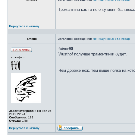
Тромантина как то не оч.у меня был.пок
Вернуться к началу
ameno
Заголовок сообщения:
Re: Ищу нож.5-8т.р.повар
faiver90
Wusthof получше трамонтинки будет.
ножефил
_________________
Чем дороже нож, тем выше полка на кот
Зарегистрирован:
Пн ноя 05,
2012 22:24
Сообщения:
182
Откуда:
СПб
Вернуться к началу