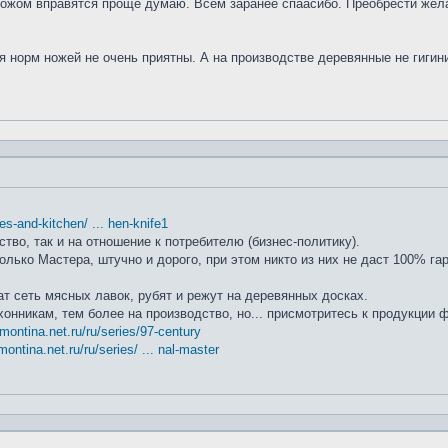
ножом вправятся проще думаю. Всем заранее спаасибо. Преобрести жела
я норм ножей не очень приятны. А на производстве деревянные не гиги
ifes-and-kitchen/ ... hen-knife1
ство, так и на отношение к потребителю (бизнес-политику).
лько Мастера, штучно и дорого, при этом никто из них не даст 100% га
т сеть мясных лавок, рубят и режут на деревянных досках.
хонникам, тем более на производство, но... присмотритесь к продукции
amontina.net.ru/ru/series/97-century
montina.net.ru/ru/series/ ... nal-master