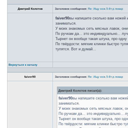
Дмитрий Колотов
Заголовок сообщения:
Re: Ищу нож.5-8т.р.повар
faiver90
вы напишите сколько вам ножей и
заниматься.
У моих знакомых сеть мясных лавок, они
По ручкам да... это индивидуально... лу
Тырнет он вообще такая штука, про одну 
По твёрдости: мягкие клинки быстро тупя
тупятся. Вот и думай...
Вернуться к началу
faiver90
Заголовок сообщения:
Re: Ищу нож.5-8т.р.повар
Дмитрий Колотов писал(а):
faiver90
вы напишите сколько вам ножей
заниматься.
У моих знакомых сеть мясных лавок, о
По ручкам да... это индивидуально... 
Тырнет он вообще такая штука, про одн
По твёрдости: мягкие клинки быстро ту