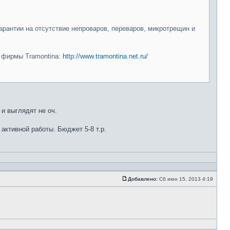
арантии на отсутствие непроваров, переваров, микротрещин и
и фирмы Tramontina:
http://www.tramontina.net.ru/
 и выглядят не оч.
 активной работы. Бюджет 5-8 т.р.
Добавлено:
Сб июн 15, 2013 4:19