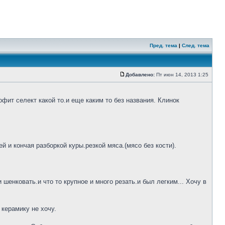
Пред. тема
|
След. тема
Добавлено:
Пт июн 14, 2013 1:25
фит селект какой то.и еще каким то без названия. Клинок
 и кончая разборкой куры.резкой мяса.(мясо без кости).
шенковать.и что то крупное и много резать.и был легким... Хочу в
 керамику не хочу.