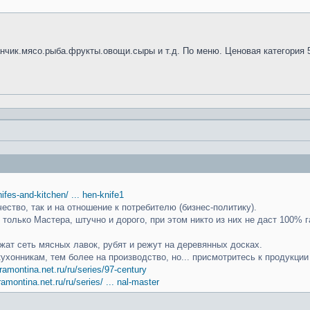
анчик.мясо.рыба.фрукты.овощи.сыры и т.д. По меню. Ценовая категория 
knifes-and-kitchen/ ... hen-knife1
чество, так и на отношение к потребителю (бизнес-политику).
только Мастера, штучно и дорого, при этом никто из них не даст 100% г
ат сеть мясных лавок, рубят и режут на деревянных досках.
кухонникам, тем более на производство, но... присмотритесь к продукци
ramontina.net.ru/ru/series/97-century
ramontina.net.ru/ru/series/ ... nal-master