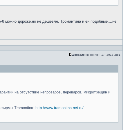
5-8 можно дороже.но не дешевле. Тромантина и ей подобные....не
Добавлено:
Пн июн 17, 2013 2:51
арантии на отсутствие непроваров, переваров, микротрещин и
и фирмы Tramontina:
http://www.tramontina.net.ru/