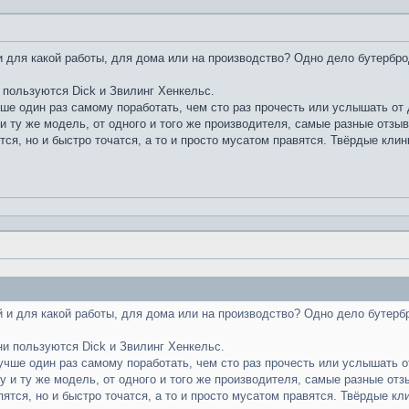
 для какой работы, для дома или на производство? Одно дело бутербро
 пользуются Dick и Звилинг Хенкельс.
чше один раз самому поработать, чем сто раз прочесть или услышать от д
и ту же модель, от одного и того же производителя, самые разные отзы
тся, но и быстро точатся, а то и просто мусатом правятся. Твёрдые клин
 и для какой работы, для дома или на производство? Одно дело бутерб
ни пользуются Dick и Звилинг Хенкельс.
лучше один раз самому поработать, чем сто раз прочесть или услышать от
у и ту же модель, от одного и того же производителя, самые разные отз
пятся, но и быстро точатся, а то и просто мусатом правятся. Твёрдые кл