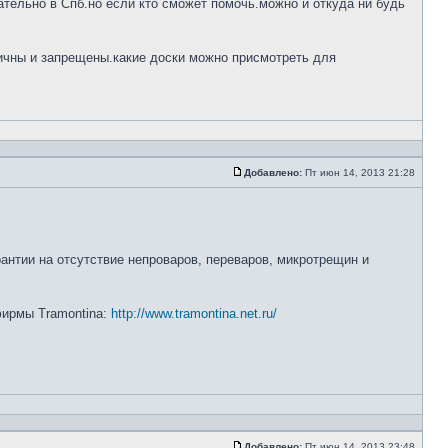
тельно в Спб.но если кто сможет помочь.можно и откуда ни будь
ничны и запрещены.какие доски можно присмотреть для
Добавлено:
Пт июн 14, 2013 21:28
рантии на отсутствие непроваров, переваров, микротрещин и
 фирмы Tramontina:
http://www.tramontina.net.ru/
Добавлено:
Пт июн 14, 2013 23:48