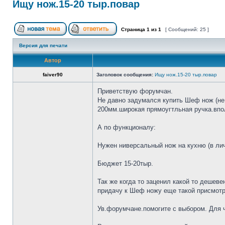
Ищу нож.15-20 тыр.повар
Страница
1
из
1
[ Сообщений: 25 ]
Версия для печати
Автор
faiver90
Заголовок сообщения:
Ищу нож.15-20 тыр.повар
Приветствую форумчан.
Не давно задумался купить Шеф нож (не 
200мм.широкая прямоугтльная ручка.впол
А по функционалу:
Нужен ниверсальный нож на кухню (в лич
Бюджет 15-20тыр.
Так же когда то заценил какой то дешеве
придачу к Шеф ножу еще такой присмотр
Ув.форумчане.помогите с выбором. Для че