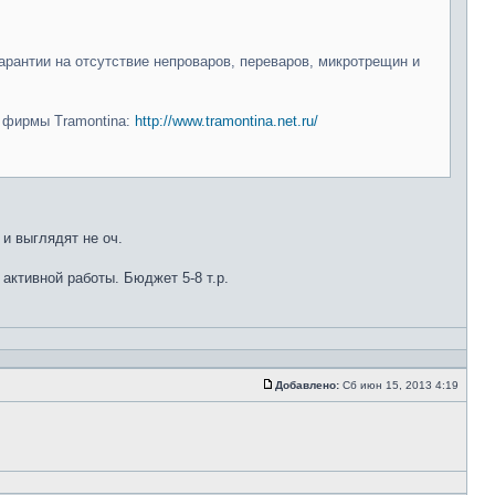
арантии на отсутствие непроваров, переваров, микротрещин и
и фирмы Tramontina:
http://www.tramontina.net.ru/
 и выглядят не оч.
 активной работы. Бюджет 5-8 т.р.
Добавлено:
Сб июн 15, 2013 4:19