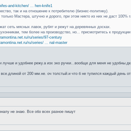
knifes-and-kitchen/ ... hen-knife1
чество, так и на отношение к потребителю (бизнес-политику).
только Мастера, штучно и дорого, при этом никто из них не даст 100% г
ат сеть мясных лавок, рубят и режут на деревянных досках.
кухонникам, тем более на производство, но... присмотритесь к продукци
ramontina.net.ru/ru/series/97-century
ramontina.net.ru/ru/series/ ... nal-master
 лучше и удобнее режу.а изх эко ручки...вообще для меня не удобны.дк
 все.длиной от 200 мм.не. оч толстый.и что б не тупился каждый день от
оналу не знаю. Все обо всех разное пишут