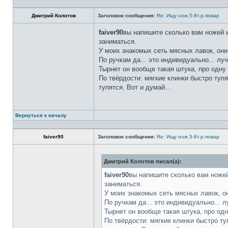
Дмитрий Колотов
Заголовок сообщения:
Re: Ищу нож.5-8т.р.повар
faiver90
вы напишите сколько вам ножей и
заниматься.
У моих знакомых сеть мясных лавок, они
По ручкам да... это индивидуально... лу
Тырнет он вообще такая штука, про одну 
По твёрдости: мягкие клинки быстро тупя
тупятся. Вот и думай...
Вернуться к началу
faiver90
Заголовок сообщения:
Re: Ищу нож.5-8т.р.повар
Дмитрий Колотов писал(а):
faiver90
вы напишите сколько вам ножей
заниматься.
У моих знакомых сеть мясных лавок, о
По ручкам да... это индивидуально... 
Тырнет он вообще такая штука, про одн
По твёрдости: мягкие клинки быстро ту