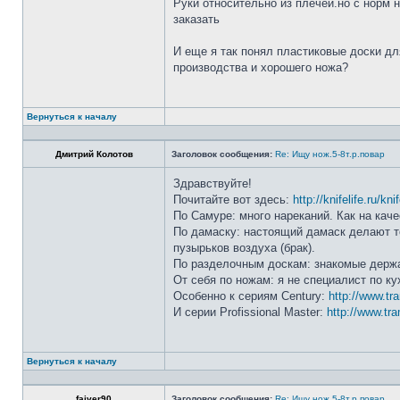
Руки относительно из плечей.но с норм 
заказать
И еще я так понял пластиковые доски дл
производства и хорошего ножа?
Вернуться к началу
Дмитрий Колотов
Заголовок сообщения:
Re: Ищу нож.5-8т.р.повар
Здравствуйте!
Почитайте вот здесь:
http://knifelife.ru/kn
По Самуре: много нареканий. Как на каче
По дамаску: настоящий дамаск делают то
пузырьков воздуха (брак).
По разделочным доскам: знакомые держа
От себя по ножам: я не специалист по ку
Особенно к сериям Century:
http://www.tr
И серии Profissional Master:
http://www.tra
Вернуться к началу
faiver90
Заголовок сообщения:
Re: Ищу нож.5-8т.р.повар