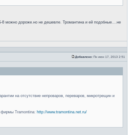
5-8 можно дороже.но не дешевле. Тромантина и ей подобные....не
Добавлено:
Пн июн 17, 2013 2:51
арантии на отсутствие непроваров, переваров, микротрещин и
и фирмы Tramontina:
http://www.tramontina.net.ru/