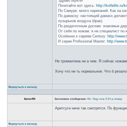
Здравствуйте!
Почитайте вот здесь:
http://knifelife.ru/
По Самуре: много нареканий. Как на ка
По дамаску: настоящий дамаск делают 
пузырьков воздуха (брак).
По разделочным доскам: знакомые держ
От себя по ножам: я не специалист по 
Особенно к сериям Century:
http://www.t
И серии Profissional Master:
http://www.t
Не.тромантина ни а чем. Я сейчас ножами
Хочу что ни ть нормальное. Что б резало
Вернуться к началу
faiver90
Заголовок сообщения:
Re: Ищу нож.5-8т.р.повар
Аритсуги ниче так смотрятся. По функци
Вернуться к началу