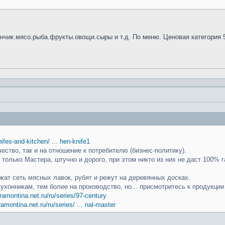
анчик.мясо.рыба.фрукты.овощи.сыры и т.д. По меню. Ценовая категория 
knifes-and-kitchen/ ... hen-knife1
чество, так и на отношение к потребителю (бизнес-политику).
только Мастера, штучно и дорого, при этом никто из них не даст 100% г
ат сеть мясных лавок, рубят и режут на деревянных досках.
кухонникам, тем более на производство, но... присмотритесь к продукци
ramontina.net.ru/ru/series/97-century
ramontina.net.ru/ru/series/ ... nal-master