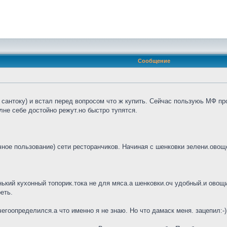
Сообщение
сантоку) и встал перед вопросом что ж купить. Сейчас пользуюь МФ про
не себе достойно режут.но быстро тупятся.
ное пользование) сети ресторанчиков. Начиная с шенковки зелени.овощей
нький кухонный топорик.тока не для мяса.а шенковки.оч удобный.и овощи 
еть.
гоопределился.а что именно я не знаю. Но что дамаск меня. зацепил:-)