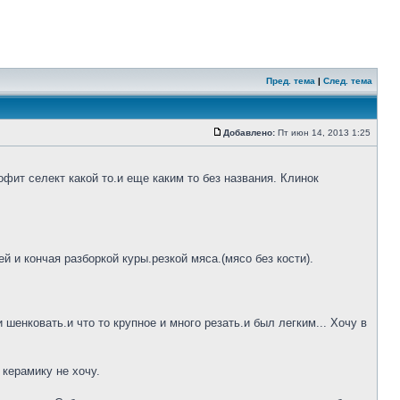
Пред. тема
|
След. тема
Добавлено:
Пт июн 14, 2013 1:25
фит селект какой то.и еще каким то без названия. Клинок
 и кончая разборкой куры.резкой мяса.(мясо без кости).
шенковать.и что то крупное и много резать.и был легким... Хочу в
 керамику не хочу.