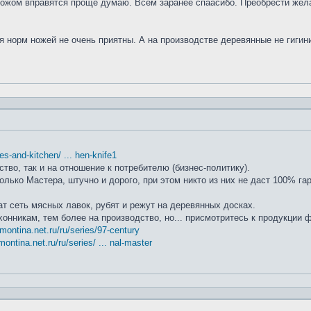
ножом вправятся проще думаю. Всем заранее спаасибо. Преобрести жела
я норм ножей не очень приятны. А на производстве деревянные не гиги
ifes-and-kitchen/ ... hen-knife1
ство, так и на отношение к потребителю (бизнес-политику).
лько Мастера, штучно и дорого, при этом никто из них не даст 100% га
т сеть мясных лавок, рубят и режут на деревянных досках.
хонникам, тем более на производство, но... присмотритесь к продукции
amontina.net.ru/ru/series/97-century
montina.net.ru/ru/series/ ... nal-master