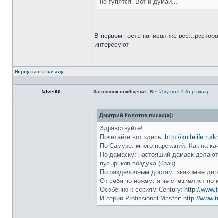
не тупятся. Вот и думай...
В первом посте написал же все...рестор
интересуют
Вернуться к началу
faiver90
Заголовок сообщения:
Re: Ищу нож.5-8т.р.повар
Дмитрий Колотов писал(а):
Здравствуйте!
Почитайте вот здесь:
http://knifelife.ru/
По Самуре: много нареканий. Как на ка
По дамаску: настоящий дамаск делают 
пузырьков воздуха (брак).
По разделочным доскам: знакомые держ
От себя по ножам: я не специалист по 
Особенно к сериям Century:
http://www.t
И серии Profissional Master:
http://www.t