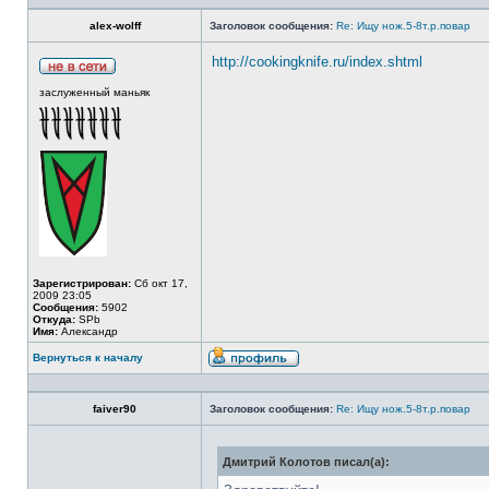
alex-wolff
Заголовок сообщения:
Re: Ищу нож.5-8т.р.повар
http://cookingknife.ru/index.shtml
заслуженный маньяк
Зарегистрирован:
Сб окт 17,
2009 23:05
Сообщения:
5902
Откуда:
SPb
Имя:
Александр
Вернуться к началу
faiver90
Заголовок сообщения:
Re: Ищу нож.5-8т.р.повар
Дмитрий Колотов писал(а):