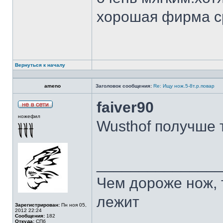
хорошая фирма с
Вернуться к началу
ameno
Заголовок сообщения:
Re: Ищу нож.5-8т.р.повар
faiver90
ножефил
Wusthof получше 
______________
Чем дороже нож, 
лежит
Зарегистрирован:
Пн ноя 05,
2012 22:24
Сообщения:
182
Откуда:
СПб