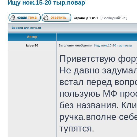
Ищу нож.15-20 тыр.повар
Страница
1
из
1
[ Сообщений: 25 ]
Версия для печати
Автор
faiver90
Заголовок сообщения:
Ищу нож.15-20 тыр.повар
Приветствую фор
Не давно задумал
встал перед вопр
пользуюь МФ проф
без названия. Кл
ручка.вполне себ
тупятся.