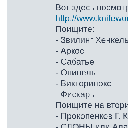
Вот здесь посмот
http://www.knifewo
Поищите:
- Звилинг Хенкел
- Аркос
- Сабатье
- Опинель
- Викторинокс
- Фискарь
Поищите на втор
- Прокопенков Г. К
- СЛОНЫ или Алан