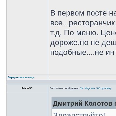
В первом посте н
все...ресторанчи
т.д. По меню. Це
дороже.но не деш
подобные....не и
Вернуться к началу
faiver90
Заголовок сообщения:
Re: Ищу нож.5-8т.р.повар
Дмитрий Колотов п
Здравствуйте!