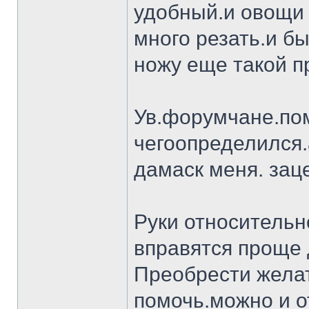
удобный.и овощи 
много резать.и бы
ножу еще такой п
Ув.форумчане.пом
чегоопределился.
дамаск меня. заце
Руки относительн
вправятся проще 
Преобрести желат
помочь.можно и о