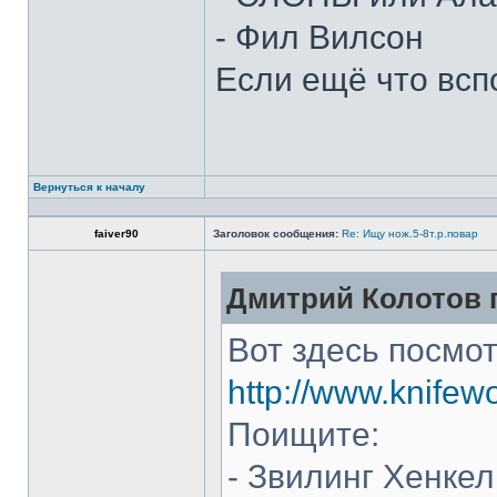
- Фил Вилсон
Если ещё что всп
Вернуться к началу
faiver90
Заголовок сообщения:
Re: Ищу нож.5-8т.р.повар
Дмитрий Колотов п
Вот здесь посмот
http://www.knifew
Поищите:
- Звилинг Хенкел