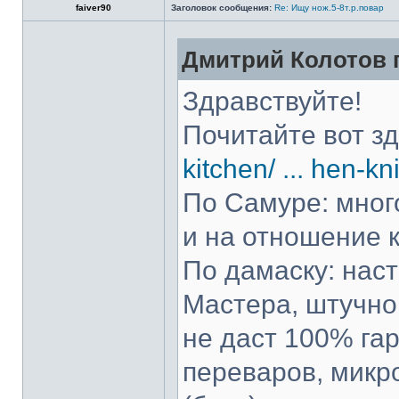
faiver90
Заголовок сообщения:
Re: Ищу нож.5-8т.р.повар
Дмитрий Колотов п
Здравствуйте!
Почитайте вот з
kitchen/ ... hen-kn
По Самуре: много
и на отношение к
По дамаску: нас
Мастера, штучно 
не даст 100% гар
переваров, микр