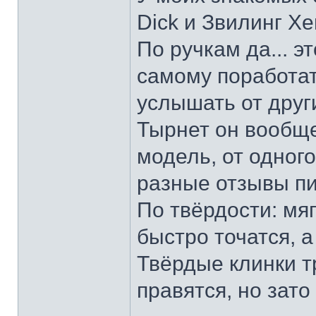
Dick и Звилинг Хе
По ручкам да... э
самому поработат
услышать от други
Тырнет он вообще 
модель, от одног
разные отзывы пи
По твёрдости: мяг
быстро точатся, а
Твёрдые клинки т
правятся, но зато