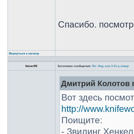
Спасибо. посмот
Вернуться к началу
faiver90
Заголовок сообщения:
Re: Ищу нож.5-8т.р.повар
Дмитрий Колотов п
Вот здесь посмот
http://www.knifew
Поищите:
- Звилинг Хенкел