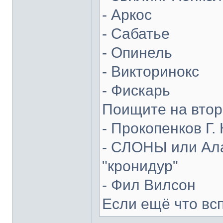
- Аркос
- Сабатье
- Опинель
- Викторинокс
- Фискарь
Поищите на втор
- Прокопенков Г. 
- СЛОНЫ или Ала
"кронидур"
- Фил Вилсон
Если ещё что вс