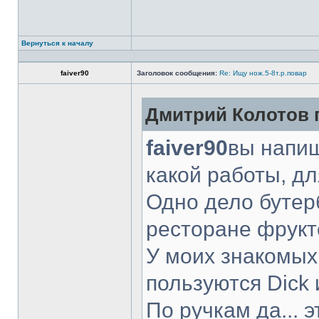
Вернуться к началу
faiver90
Заголовок сообщения:
Re: Ищу нож.5-8т.р.повар
Дмитрий Колотов п
faiver90
вы напиш
какой работы, д
Одно дело бутер
ресторане фрукт
У моих знакомых
пользуются Dick 
По ручкам да... 