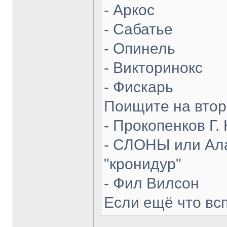
- Аркос
- Сабатье
- Опинель
- Викторинокс
- Фискарь
Поищите на втор
- Прокопенков Г. 
- СЛОНЫ или Ала
"кронидур"
- Фил Вилсон
Если ещё что вс