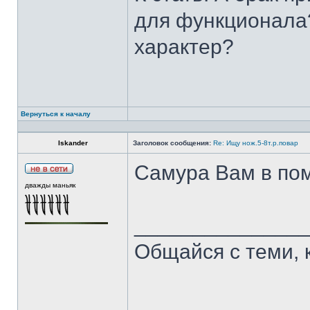
для функционала?
характер?
Вернуться к началу
Iskander
Заголовок сообщения:
Re: Ищу нож.5-8т.р.повар
Самура Вам в пом
дважды маньяк
______________
Общайся с теми, 