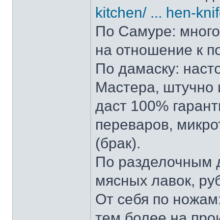
kitchen/ ... hen-kni
По Самуре: много 
на отношение к п
По дамаску: наст
Мастера, штучно и
даст 100% гарант
переваров, микро
(брак).
По разделочным д
мясных лавок, ру
От себя по ножам:
тем более на прои