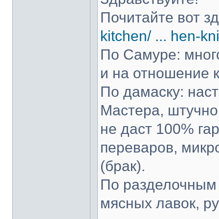
Почитайте вот з
kitchen/ ... hen-kn
По Самуре: много
и на отношение к
По дамаску: нас
Мастера, штучно 
не даст 100% гар
переваров, микр
(брак).
По разделочным 
мясных лавок, р