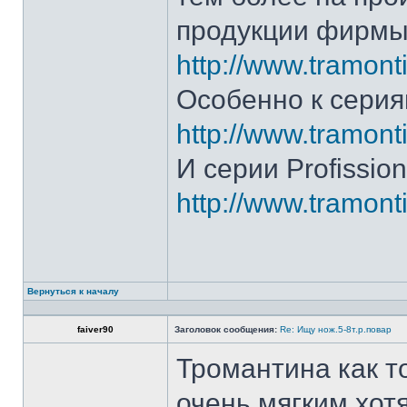
продукции фирмы 
http://www.tramonti
Особенно к серия
http://www.tramonti
И серии Profission
http://www.tramonti
Вернуться к началу
faiver90
Заголовок сообщения:
Re: Ищу нож.5-8т.р.повар
Тромантина как т
очень мягким.хот