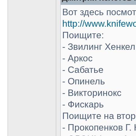
Вот здесь посмот
http://www.knifew
Поищите:
- Звилинг Хенкел
- Аркос
- Сабатье
- Опинель
- Викторинокс
- Фискарь
Поищите на втор
- Прокопенков Г. 