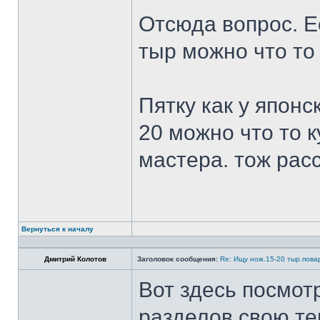
Отсюда вопрос. Ес
тыр можно что то
Пятку как у японс
20 можно что то к
мастера. тож рас
Вернуться к началу
Дмитрий Колотов
Заголовок сообщения:
Re: Ищу нож.15-20 тыр.пова
Вот здесь посмот
разделов свою те