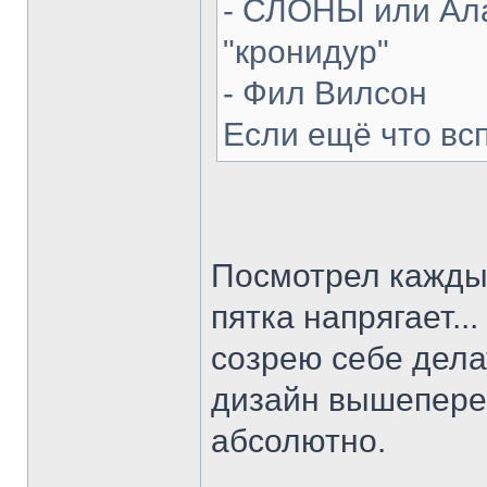
- СЛОНЫ или Ала
"кронидур"
- Фил Вилсон
Если ещё что вс
Посмотрел каждый
пятка напрягает...
созрею себе делат
дизайн вышепере
абсолютно.