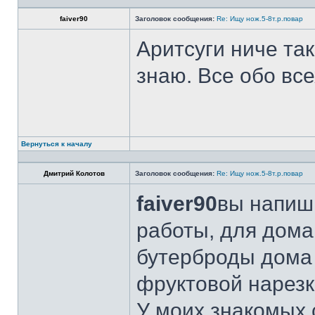
faiver90
Заголовок сообщения:
Re: Ищу нож.5-8т.р.повар
Аритсуги ниче та
знаю. Все обо вс
Вернуться к началу
Дмитрий Колотов
Заголовок сообщения:
Re: Ищу нож.5-8т.р.повар
faiver90
вы напиши
работы, для дома
бутерброды дома 
фруктовой нарезк
У моих знакомых 