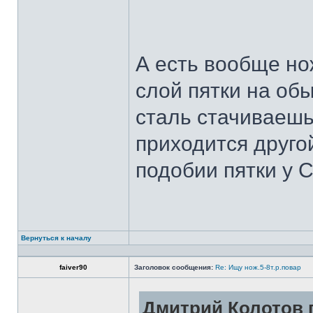
А есть вообще но
слой пятки на обы
сталь стачиваешь
приходится другой
подобии пятки у 
Вернуться к началу
faiver90
Заголовок сообщения:
Re: Ищу нож.5-8т.р.повар
Дмитрий Колотов п