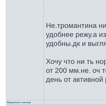
Не.тромантина ни
удобнее режу.а из
удобны.дк и выгля
Хочу что ни ть н
от 200 мм.не. оч 
день от активной 
Вернуться к началу