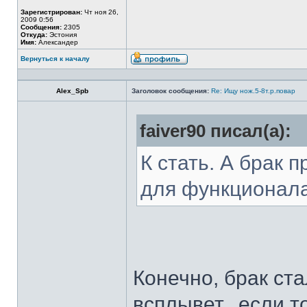
Зарегистрирован:
Чт ноя 26,
2009 0:56
Сообщения:
2305
Откуда:
Эстония
Имя:
Александер
Вернуться к началу
Alex_Spb
Заголовок сообщения:
Re: Ищу нож.5-8т.р.повар
faiver90 писал(а):
К стать. А брак 
для функционал
Конечно, брак ста
всплывет...если т