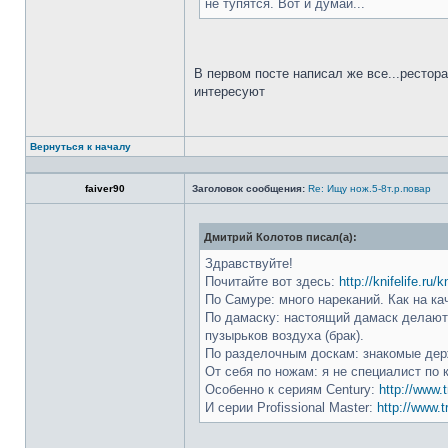
не тупятся. Вот и думай...
В первом посте написал же все...рестор
интересуют
Вернуться к началу
faiver90
Заголовок сообщения:
Re: Ищу нож.5-8т.р.повар
Дмитрий Колотов писал(а):
Здравствуйте!
Почитайте вот здесь:
http://knifelife.ru/
По Самуре: много нареканий. Как на ка
По дамаску: настоящий дамаск делают 
пузырьков воздуха (брак).
По разделочным доскам: знакомые держ
От себя по ножам: я не специалист по 
Особенно к сериям Century:
http://www.t
И серии Profissional Master:
http://www.t