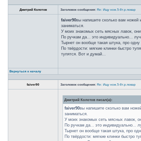
Дмитрий Колотов
Заголовок сообщения:
Re: Ищу нож.5-8т.р.повар
faiver90
вы напишите сколько вам ножей и
заниматься.
У моих знакомых сеть мясных лавок, они
По ручкам да... это индивидуально... лу
Тырнет он вообще такая штука, про одну 
По твёрдости: мягкие клинки быстро тупя
тупятся. Вот и думай...
Вернуться к началу
faiver90
Заголовок сообщения:
Re: Ищу нож.5-8т.р.повар
Дмитрий Колотов писал(а):
faiver90
вы напишите сколько вам ножей
заниматься.
У моих знакомых сеть мясных лавок, о
По ручкам да... это индивидуально... 
Тырнет он вообще такая штука, про одн
По твёрдости: мягкие клинки быстро ту