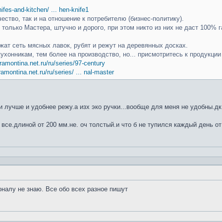
knifes-and-kitchen/ ... hen-knife1
чество, так и на отношение к потребителю (бизнес-политику).
только Мастера, штучно и дорого, при этом никто из них не даст 100% г
ат сеть мясных лавок, рубят и режут на деревянных досках.
кухонникам, тем более на производство, но... присмотритесь к продукци
ramontina.net.ru/ru/series/97-century
ramontina.net.ru/ru/series/ ... nal-master
 лучше и удобнее режу.а изх эко ручки...вообще для меня не удобны.дк
 все.длиной от 200 мм.не. оч толстый.и что б не тупился каждый день от
оналу не знаю. Все обо всех разное пишут