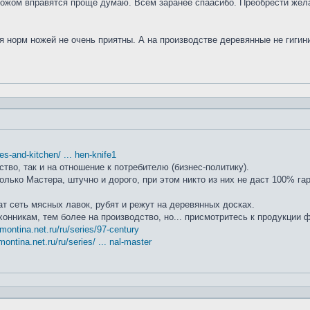
ножом вправятся проще думаю. Всем заранее спаасибо. Преобрести жела
я норм ножей не очень приятны. А на производстве деревянные не гиги
ifes-and-kitchen/ ... hen-knife1
ство, так и на отношение к потребителю (бизнес-политику).
лько Мастера, штучно и дорого, при этом никто из них не даст 100% га
т сеть мясных лавок, рубят и режут на деревянных досках.
хонникам, тем более на производство, но... присмотритесь к продукции
amontina.net.ru/ru/series/97-century
montina.net.ru/ru/series/ ... nal-master