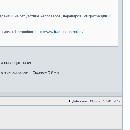
арантии на отсутствие непроваров, переваров, микротрещин и
и фирмы Tramontina:
http://www.tramontina.net.ru/
 и выглядят не оч.
 активной работы. Бюджет 5-8 т.р.
Добавлено:
Сб июн 15, 2013 4:19