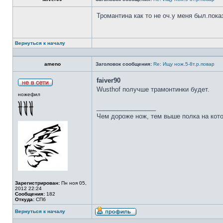
Тромантина как то не оч.у меня был.пок
Вернуться к началу
ameno
Заголовок сообщения:
Re: Ищу нож.5-8т.р.повар
faiver90
Wusthof получше трамонтинки будет.
ножефил
_________________
Чем дороже нож, тем выше полка на кот
Зарегистрирован:
Пн ноя 05,
2012 22:24
Сообщения:
182
Откуда:
СПб
Вернуться к началу