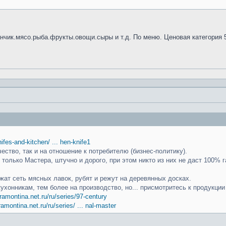
анчик.мясо.рыба.фрукты.овощи.сыры и т.д. По меню. Ценовая категория 
knifes-and-kitchen/ ... hen-knife1
чество, так и на отношение к потребителю (бизнес-политику).
только Мастера, штучно и дорого, при этом никто из них не даст 100% г
ат сеть мясных лавок, рубят и режут на деревянных досках.
кухонникам, тем более на производство, но... присмотритесь к продукци
ramontina.net.ru/ru/series/97-century
ramontina.net.ru/ru/series/ ... nal-master