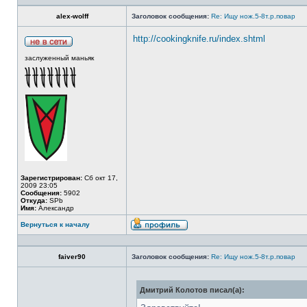
alex-wolff
Заголовок сообщения:
Re: Ищу нож.5-8т.р.повар
http://cookingknife.ru/index.shtml
заслуженный маньяк
Зарегистрирован:
Сб окт 17,
2009 23:05
Сообщения:
5902
Откуда:
SPb
Имя:
Александр
Вернуться к началу
faiver90
Заголовок сообщения:
Re: Ищу нож.5-8т.р.повар
Дмитрий Колотов писал(а):