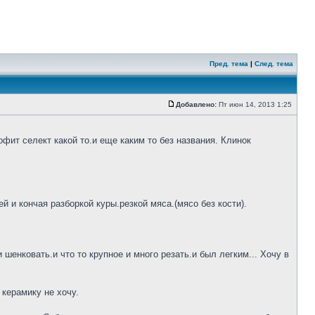
Пред. тема
|
След. тема
Добавлено:
Пт июн 14, 2013 1:25
фит селект какой то.и еще каким то без названия. Клинок
 и кончая разборкой куры.резкой мяса.(мясо без кости).
шенковать.и что то крупное и много резать.и был легким... Хочу в
 керамику не хочу.