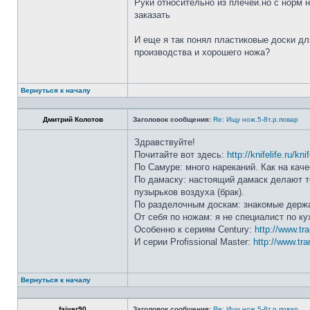
Руки относительно из плечей.но с норм 
заказать
И еще я так понял пластиковые доски дл
производства и хорошего ножа?
Вернуться к началу
Дмитрий Колотов
Заголовок сообщения:
Re: Ищу нож.5-8т.р.повар
Здравствуйте!
Почитайте вот здесь:
http://knifelife.ru/kn
По Самуре: много нареканий. Как на каче
По дамаску: настоящий дамаск делают то
пузырьков воздуха (брак).
По разделочным доскам: знакомые держа
От себя по ножам: я не специалист по ку
Особенно к сериям Century:
http://www.tr
И серии Profissional Master:
http://www.tra
Вернуться к началу
faiver90
Заголовок сообщения:
Re: Ищу нож.5-8т.р.повар