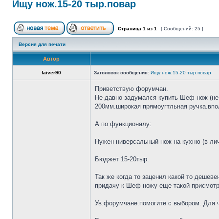
Ищу нож.15-20 тыр.повар
Страница
1
из
1
[ Сообщений: 25 ]
Версия для печати
Автор
faiver90
Заголовок сообщения:
Ищу нож.15-20 тыр.повар
Приветствую форумчан.
Не давно задумался купить Шеф нож (не 
200мм.широкая прямоугтльная ручка.впол
А по функционалу:
Нужен ниверсальный нож на кухню (в лич
Бюджет 15-20тыр.
Так же когда то заценил какой то дешеве
придачу к Шеф ножу еще такой присмотр
Ув.форумчане.помогите с выбором. Для че