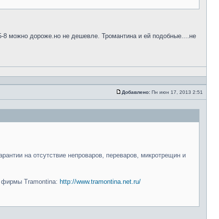
5-8 можно дороже.но не дешевле. Тромантина и ей подобные....не
Добавлено:
Пн июн 17, 2013 2:51
арантии на отсутствие непроваров, переваров, микротрещин и
и фирмы Tramontina:
http://www.tramontina.net.ru/