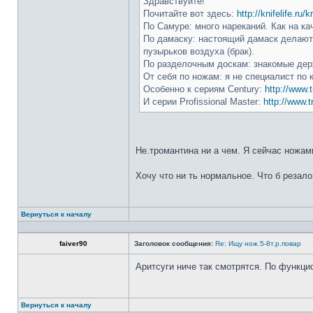
Здравствуйте!
Почитайте вот здесь:
http://knifelife.ru/
По Самуре: много нареканий. Как на ка
По дамаску: настоящий дамаск делают 
пузырьков воздуха (брак).
По разделочным доскам: знакомые держ
От себя по ножам: я не специалист по 
Особенно к сериям Century:
http://www.t
И серии Profissional Master:
http://www.t
Не.тромантина ни а чем. Я сейчас ножами
Хочу что ни ть нормальное. Что б резало
Вернуться к началу
faiver90
Заголовок сообщения:
Re: Ищу нож.5-8т.р.повар
Аритсуги ниче так смотрятся. По функци
Вернуться к началу