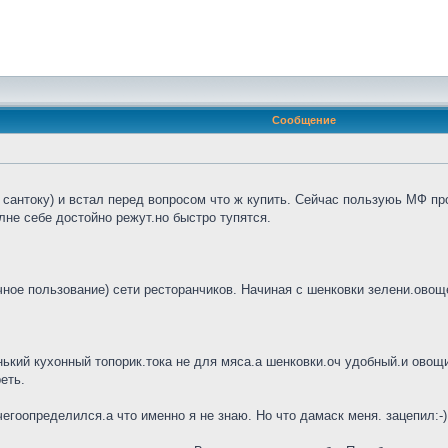
Сообщение
сантоку) и встал перед вопросом что ж купить. Сейчас пользуюь МФ про
не себе достойно режут.но быстро тупятся.
ное пользование) сети ресторанчиков. Начиная с шенковки зелени.овощей
нький кухонный топорик.тока не для мяса.а шенковки.оч удобный.и овощи 
еть.
гоопределился.а что именно я не знаю. Но что дамаск меня. зацепил:-)