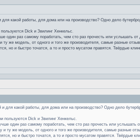
 для какой работы, для дома или на производство? Одно дело бутербро
 пользуются Dick и Звилинг Хенкельс.
чше один раз самому поработать, чем сто раз прочесть или услышать от д
и ту же модель, от одного и того же производителя, самые разные отзы
тся, но и быстро точатся, а то и просто мусатом правятся. Твёрдые клин
 и для какой работы, для дома или на производство? Одно дело бутерб
ни пользуются Dick и Звилинг Хенкельс.
лучше один раз самому поработать, чем сто раз прочесть или услышать от
у и ту же модель, от одного и того же производителя, самые разные отз
пятся, но и быстро точатся, а то и просто мусатом правятся. Твёрдые кл