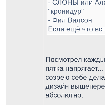
- СЛОНЫ или Ала
"кронидур"
- Фил Вилсон
Если ещё что вс
Посмотрел каждый
пятка напрягает...
созрею себе делат
дизайн вышепере
абсолютно.