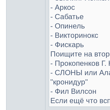
- Аркос
- Сабатье
- Опинель
- Викторинокс
- Фискарь
Поищите на втор
- Прокопенков Г. 
- СЛОНЫ или Ала
"кронидур"
- Фил Вилсон
Если ещё что вс