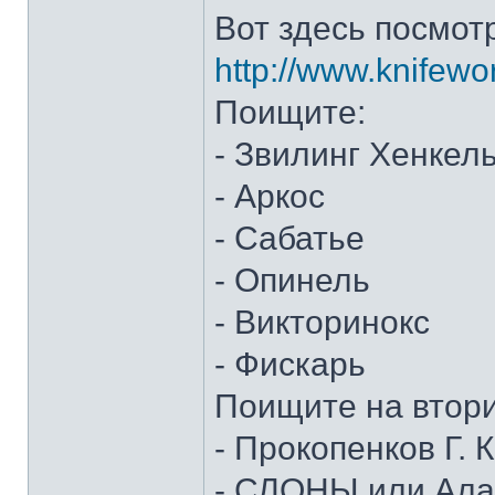
Вот здесь посмот
http://www.knifewo
Поищите:
- Звилинг Хенкел
- Аркос
- Сабатье
- Опинель
- Викторинокс
- Фискарь
Поищите на втор
- Прокопенков Г. К
- СЛОНЫ или Алан