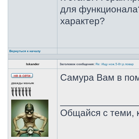
для функционала?
характер?
Вернуться к началу
Iskander
Заголовок сообщения:
Re: Ищу нож.5-8т.р.повар
Самура Вам в пом
дважды маньяк
______________
Общайся с теми, 