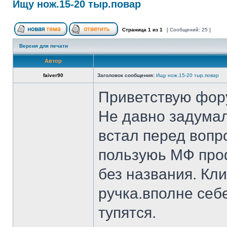
Ищу нож.15-20 тыр.повар
Страница
1
из
1
[ Сообщений: 25 ]
Версия для печати
Автор
faiver90
Заголовок сообщения:
Ищу нож.15-20 тыр.повар
Приветствую фор
Не давно задумал
встал перед вопр
пользуюь МФ проф
без названия. Кл
ручка.вполне себ
тупятся.