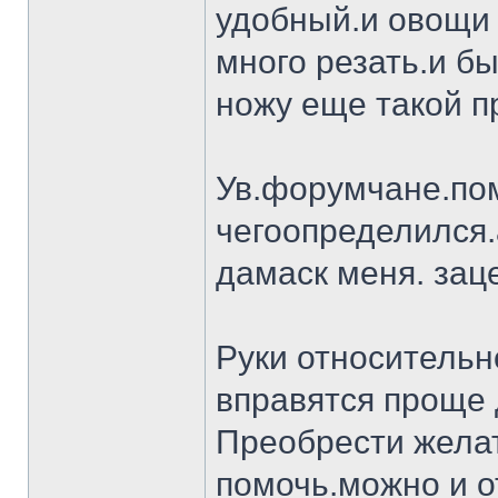
удобный.и овощи 
много резать.и бы
ножу еще такой п
Ув.форумчане.пом
чегоопределился.
дамаск меня. заце
Руки относительн
вправятся проще 
Преобрести желат
помочь.можно и о