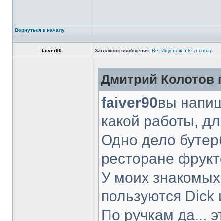
Вернуться к началу
faiver90
Заголовок сообщения:
Re: Ищу нож.5-8т.р.повар
Дмитрий Колотов п
faiver90
вы напиш
какой работы, д
Одно дело бутер
ресторане фрукт
У моих знакомых
пользуются Dick 
По ручкам да... 