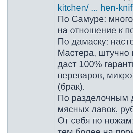
kitchen/ ... hen-kni
По Самуре: много 
на отношение к п
По дамаску: наст
Мастера, штучно и
даст 100% гарант
переваров, микро
(брак).
По разделочным д
мясных лавок, ру
От себя по ножам:
тем более на прои