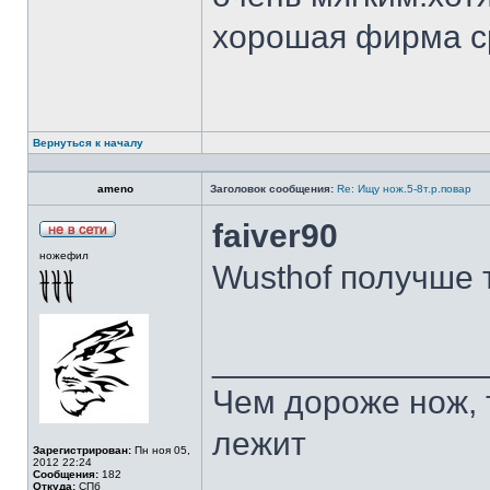
хорошая фирма с
Вернуться к началу
ameno
Заголовок сообщения:
Re: Ищу нож.5-8т.р.повар
faiver90
ножефил
Wusthof получше 
______________
Чем дороже нож, 
лежит
Зарегистрирован:
Пн ноя 05,
2012 22:24
Сообщения:
182
Откуда:
СПб