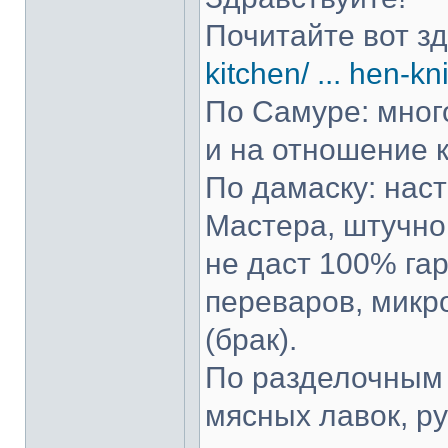
Почитайте вот з
kitchen/ ... hen-kn
По Самуре: много
и на отношение к
По дамаску: нас
Мастера, штучно 
не даст 100% гар
переваров, микр
(брак).
По разделочным 
мясных лавок, р