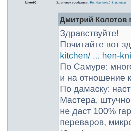
faiver90
Заголовок сообщения:
Re: Ищу нож.5-8т.р.повар
Дмитрий Колотов п
Здравствуйте!
Почитайте вот з
kitchen/ ... hen-kn
По Самуре: много
и на отношение к
По дамаску: нас
Мастера, штучно 
не даст 100% гар
переваров, микр