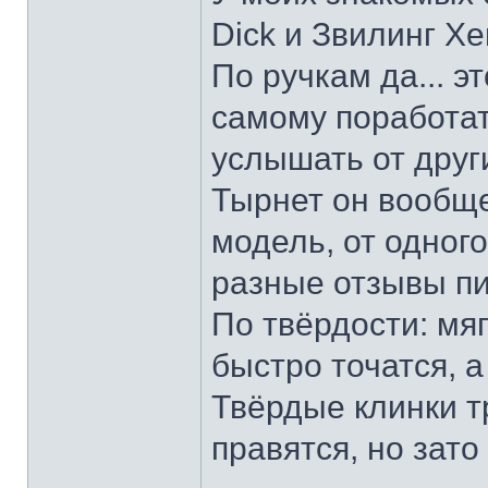
Dick и Звилинг Хе
По ручкам да... э
самому поработат
услышать от други
Тырнет он вообще 
модель, от одног
разные отзывы пи
По твёрдости: мяг
быстро точатся, а
Твёрдые клинки т
правятся, но зато