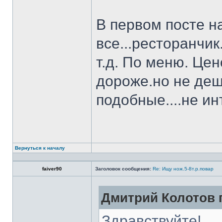
В первом посте н
все...ресторанчи
т.д. По меню. Це
дороже.но не деш
подобные....не и
Вернуться к началу
faiver90
Заголовок сообщения:
Re: Ищу нож.5-8т.р.повар
Дмитрий Колотов п
Здравствуйте!