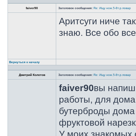
faiver90
Заголовок сообщения:
Re: Ищу нож.5-8т.р.повар
Аритсуги ниче та
знаю. Все обо вс
Вернуться к началу
Дмитрий Колотов
Заголовок сообщения:
Re: Ищу нож.5-8т.р.повар
faiver90
вы напиши
работы, для дома
бутерброды дома 
фруктовой нарезк
У моих знакомых 