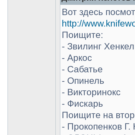
Вот здесь посмот
http://www.knifew
Поищите:
- Звилинг Хенкел
- Аркос
- Сабатье
- Опинель
- Викторинокс
- Фискарь
Поищите на втор
- Прокопенков Г. 