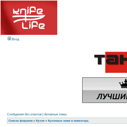
Вход
Сообщения без ответов
|
Активные темы
Список форумов
»
Кухня
»
Кухонные ножи и инвентарь