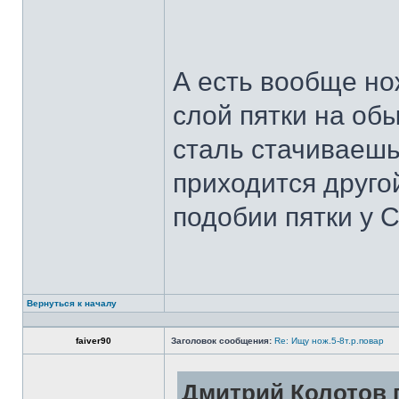
А есть вообще но
слой пятки на обы
сталь стачиваешь
приходится другой
подобии пятки у 
Вернуться к началу
faiver90
Заголовок сообщения:
Re: Ищу нож.5-8т.р.повар
Дмитрий Колотов п