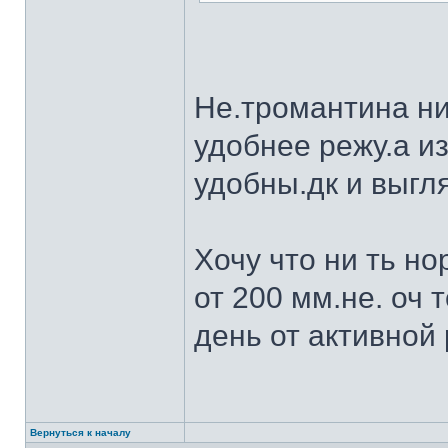
Не.тромантина ни
удобнее режу.а из
удобны.дк и выгля
Хочу что ни ть н
от 200 мм.не. оч 
день от активной 
Вернуться к началу