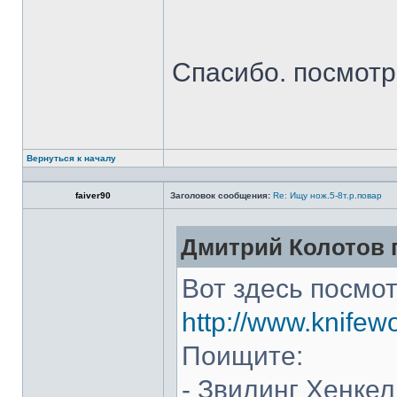
Спасибо. посмот
Вернуться к началу
faiver90
Заголовок сообщения:
Re: Ищу нож.5-8т.р.повар
Дмитрий Колотов п
Вот здесь посмот
http://www.knifew
Поищите:
- Звилинг Хенкел