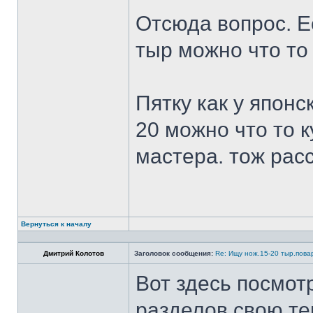
Отсюда вопрос. Ес
тыр можно что то
Пятку как у японс
20 можно что то к
мастера. тож рас
Вернуться к началу
Дмитрий Колотов
Заголовок сообщения:
Re: Ищу нож.15-20 тыр.пова
Вот здесь посмот
разделов свою те