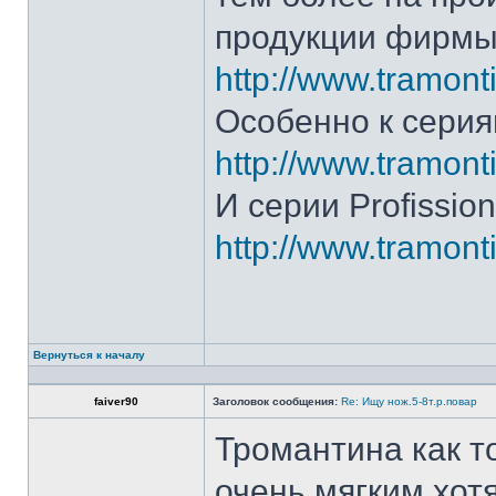
продукции фирмы 
http://www.tramonti
Особенно к серия
http://www.tramonti
И серии Profission
http://www.tramonti
Вернуться к началу
faiver90
Заголовок сообщения:
Re: Ищу нож.5-8т.р.повар
Тромантина как т
очень мягким.хот