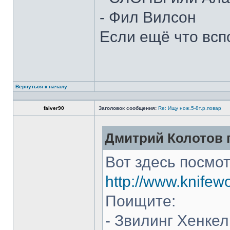
- Фил Вилсон
Если ещё что всп
Вернуться к началу
faiver90
Заголовок сообщения:
Re: Ищу нож.5-8т.р.повар
Дмитрий Колотов п
Вот здесь посмот
http://www.knifew
Поищите:
- Звилинг Хенкел