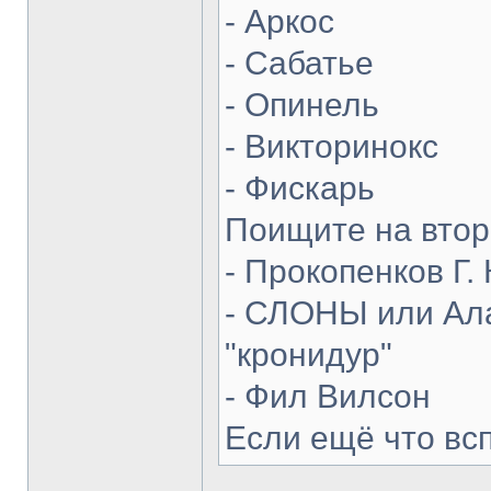
- Аркос
- Сабатье
- Опинель
- Викторинокс
- Фискарь
Поищите на втор
- Прокопенков Г. 
- СЛОНЫ или Ала
"кронидур"
- Фил Вилсон
Если ещё что вс