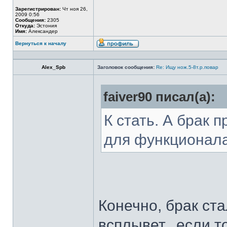
Зарегистрирован:
Чт ноя 26,
2009 0:56
Сообщения:
2305
Откуда:
Эстония
Имя:
Александер
Вернуться к началу
Alex_Spb
Заголовок сообщения:
Re: Ищу нож.5-8т.р.повар
faiver90 писал(а):
К стать. А брак 
для функционал
Конечно, брак ста
всплывет...если т