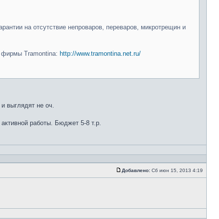
арантии на отсутствие непроваров, переваров, микротрещин и
и фирмы Tramontina:
http://www.tramontina.net.ru/
 и выглядят не оч.
 активной работы. Бюджет 5-8 т.р.
Добавлено:
Сб июн 15, 2013 4:19