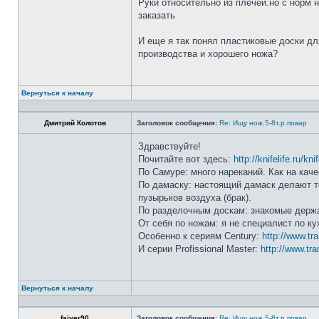
Руки относительно из плечей.но с норм 
заказать
И еще я так понял пластиковые доски дл
производства и хорошего ножа?
Вернуться к началу
Дмитрий Колотов
Заголовок сообщения:
Re: Ищу нож.5-8т.р.повар
Здравствуйте!
Почитайте вот здесь:
http://knifelife.ru/kn
По Самуре: много нареканий. Как на каче
По дамаску: настоящий дамаск делают то
пузырьков воздуха (брак).
По разделочным доскам: знакомые держа
От себя по ножам: я не специалист по ку
Особенно к сериям Century:
http://www.tr
И серии Profissional Master:
http://www.tra
Вернуться к началу
faiver90
Заголовок сообщения:
Re: Ищу нож.5-8т.р.повар