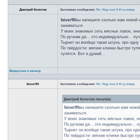
Дмитрий Колотов
Заголовок сообщения:
Re: Ищу нож.5-8т.р.повар
faiver90
вы напишите сколько вам ножей и
заниматься.
У моих знакомых сеть мясных лавок, они
По ручкам да... это индивидуально... лу
Тырнет он вообще такая штука, про одну 
По твёрдости: мягкие клинки быстро тупя
тупятся. Вот и думай...
Вернуться к началу
faiver90
Заголовок сообщения:
Re: Ищу нож.5-8т.р.повар
Дмитрий Колотов писал(а):
faiver90
вы напишите сколько вам ножей
заниматься.
У моих знакомых сеть мясных лавок, о
По ручкам да... это индивидуально... 
Тырнет он вообще такая штука, про одн
По твёрдости: мягкие клинки быстро ту