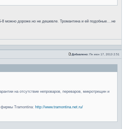
5-8 можно дороже.но не дешевле. Тромантина и ей подобные....не
Добавлено:
Пн июн 17, 2013 2:51
арантии на отсутствие непроваров, переваров, микротрещин и
и фирмы Tramontina:
http://www.tramontina.net.ru/