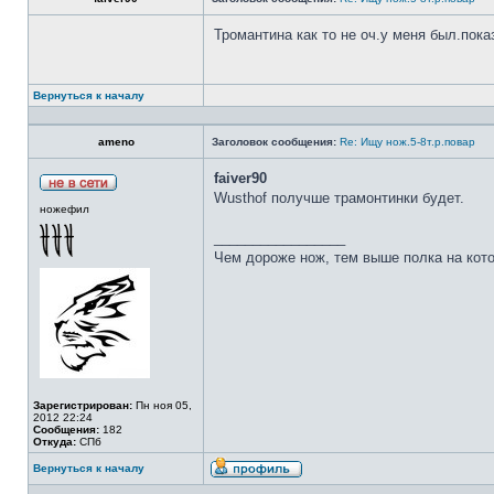
Тромантина как то не оч.у меня был.пок
Вернуться к началу
ameno
Заголовок сообщения:
Re: Ищу нож.5-8т.р.повар
faiver90
Wusthof получше трамонтинки будет.
ножефил
_________________
Чем дороже нож, тем выше полка на кот
Зарегистрирован:
Пн ноя 05,
2012 22:24
Сообщения:
182
Откуда:
СПб
Вернуться к началу