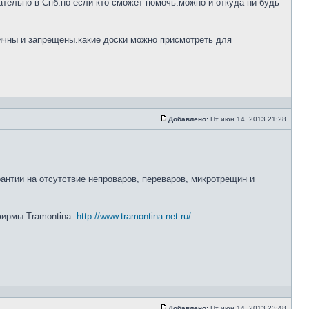
тельно в Спб.но если кто сможет помочь.можно и откуда ни будь
ничны и запрещены.какие доски можно присмотреть для
Добавлено:
Пт июн 14, 2013 21:28
рантии на отсутствие непроваров, переваров, микротрещин и
 фирмы Tramontina:
http://www.tramontina.net.ru/
Добавлено:
Пт июн 14, 2013 23:48