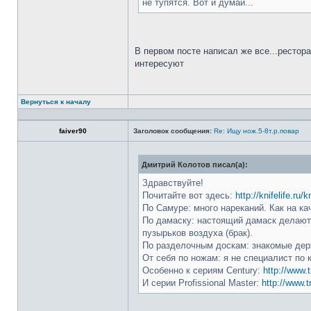
не тупятся. Вот и думай...
В первом посте написал же все...рестор
интересуют
Вернуться к началу
faiver90
Заголовок сообщения:
Re: Ищу нож.5-8т.р.повар
Дмитрий Колотов писал(а):
Здравствуйте!
Почитайте вот здесь:
http://knifelife.ru/
По Самуре: много нареканий. Как на ка
По дамаску: настоящий дамаск делают 
пузырьков воздуха (брак).
По разделочным доскам: знакомые держ
От себя по ножам: я не специалист по 
Особенно к сериям Century:
http://www.t
И серии Profissional Master:
http://www.t