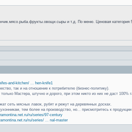
анчик.мясо.рыба.фрукты.овощи.сыры и т.д. По меню. Ценовая категория 
knifes-and-kitchen/ ... hen-knife1
чество, так и на отношение к потребителю (бизнес-политику).
только Мастера, штучно и дорого, при этом никто из них не даст 100% г
ат сеть мясных лавок, рубят и режут на деревянных досках.
кухонникам, тем более на производство, но... присмотритесь к продукци
ramontina.net.ru/ru/series/97-century
ramontina.net.ru/ru/series/ ... nal-master