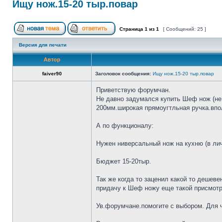
Ищу нож.15-20 тыр.повар
Страница
1
из
1
[ Сообщений: 25 ]
Версия для печати
Автор
faiver90
Заголовок сообщения:
Ищу нож.15-20 тыр.повар
Приветствую форумчан.
Не давно задумался купить Шеф нож (не 
200мм.широкая прямоугтльная ручка.впол
А по функционалу:
Нужен ниверсальный нож на кухню (в лич
Бюджет 15-20тыр.
Так же когда то заценил какой то дешеве
придачу к Шеф ножу еще такой присмотр
Ув.форумчане.помогите с выбором. Для че