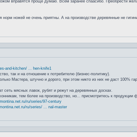
ножом вправятся проще думаю. Всем заранее спаасибо. Преобрести жела
я норм ножей не очень приятны. А на производстве деревянные не гиги
ifes-and-kitchen/ ... hen-knife1
ство, так и на отношение к потребителю (бизнес-политику).
лько Мастера, штучно и дорого, при этом никто из них не даст 100% га
т сеть мясных лавок, рубят и режут на деревянных досках.
хонникам, тем более на производство, но... присмотритесь к продукции
amontina.net.ru/ru/series/97-century
montina.net.ru/ru/series/ ... nal-master