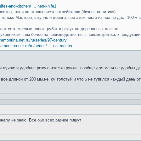
knifes-and-kitchen/ ... hen-knife1
чество, так и на отношение к потребителю (бизнес-политику).
только Мастера, штучно и дорого, при этом никто из них не даст 100% г
ат сеть мясных лавок, рубят и режут на деревянных досках.
кухонникам, тем более на производство, но... присмотритесь к продукци
ramontina.net.ru/ru/series/97-century
ramontina.net.ru/ru/series/ ... nal-master
 лучше и удобнее режу.а изх эко ручки...вообще для меня не удобны.дк
 все.длиной от 200 мм.не. оч толстый.и что б не тупился каждый день от
оналу не знаю. Все обо всех разное пишут