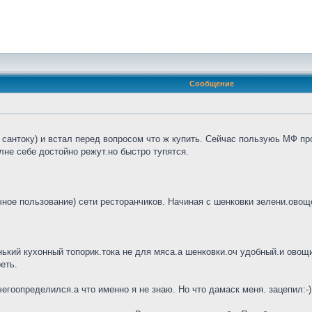
Сообщение
сантоку) и встал перед вопросом что ж купить. Сейчас пользуюь МФ про
не себе достойно режут.но быстро тупятся.
ное пользование) сети ресторанчиков. Начиная с шенковки зелени.овощей
нький кухонный топорик.тока не для мяса.а шенковки.оч удобный.и овощи 
еть.
гоопределился.а что именно я не знаю. Но что дамаск меня. зацепил:-)