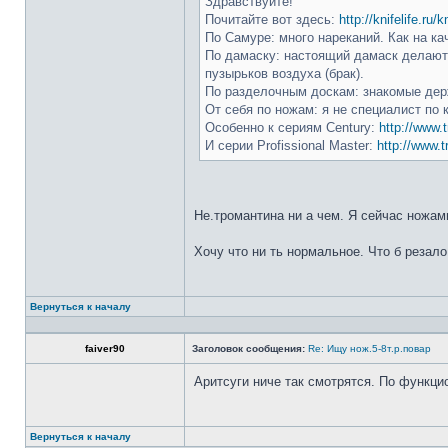
Здравствуйте!
Почитайте вот здесь:
http://knifelife.ru/
По Самуре: много нареканий. Как на ка
По дамаску: настоящий дамаск делают 
пузырьков воздуха (брак).
По разделочным доскам: знакомые держ
От себя по ножам: я не специалист по 
Особенно к сериям Century:
http://www.t
И серии Profissional Master:
http://www.t
Не.тромантина ни а чем. Я сейчас ножами
Хочу что ни ть нормальное. Что б резало
Вернуться к началу
faiver90
Заголовок сообщения:
Re: Ищу нож.5-8т.р.повар
Аритсуги ниче так смотрятся. По функци
Вернуться к началу