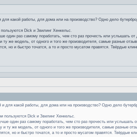
 для какой работы, для дома или на производство? Одно дело бутербро
 пользуются Dick и Звилинг Хенкельс.
чше один раз самому поработать, чем сто раз прочесть или услышать от д
и ту же модель, от одного и того же производителя, самые разные отзы
тся, но и быстро точатся, а то и просто мусатом правятся. Твёрдые клин
 и для какой работы, для дома или на производство? Одно дело бутерб
ни пользуются Dick и Звилинг Хенкельс.
лучше один раз самому поработать, чем сто раз прочесть или услышать от
у и ту же модель, от одного и того же производителя, самые разные отз
пятся, но и быстро точатся, а то и просто мусатом правятся. Твёрдые кл