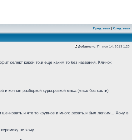
Пред. тема
|
След. тема
Добавлено:
Пт июн 14, 2013 1:25
фит селект какой то.и еще каким то без названия. Клинок
 и кончая разборкой куры.резкой мяса.(мясо без кости).
шенковать.и что то крупное и много резать.и был легким... Хочу в
 керамику не хочу.