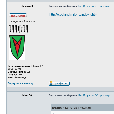
alex-wolff
Заголовок сообщения:
Re: Ищу нож.5-8т.р.повар
http://cookingknife.ru/index.shtml
заслуженный маньяк
Зарегистрирован:
Сб окт 17,
2009 23:05
Сообщения:
5902
Откуда:
SPb
Имя:
Александр
Вернуться к началу
faiver90
Заголовок сообщения:
Re: Ищу нож.5-8т.р.повар
Дмитрий Колотов писал(а):