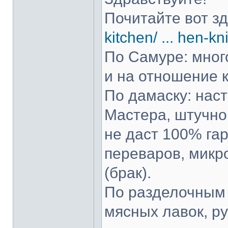
Почитайте вот з
kitchen/ ... hen-kn
По Самуре: много
и на отношение к
По дамаску: нас
Мастера, штучно 
не даст 100% гар
переваров, микр
(брак).
По разделочным 
мясных лавок, р