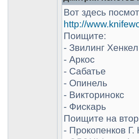
Вот здесь посмот
http://www.knifew
Поищите:
- Звилинг Хенкел
- Аркос
- Сабатье
- Опинель
- Викторинокс
- Фискарь
Поищите на втор
- Прокопенков Г. 