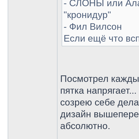
- СЛОНЫ или Ала
"кронидур"
- Фил Вилсон
Если ещё что вс
Посмотрел каждый
пятка напрягает...
созрею себе делат
дизайн вышепере
абсолютно.