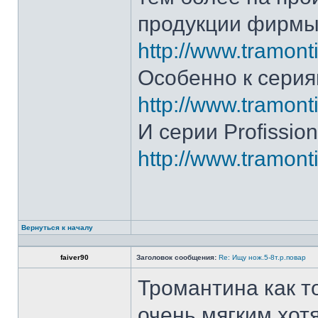
продукции фирмы 
http://www.tramonti
Особенно к серия
http://www.tramonti
И серии Profission
http://www.tramonti
Вернуться к началу
faiver90
Заголовок сообщения:
Re: Ищу нож.5-8т.р.повар
Тромантина как т
очень мягким.хот