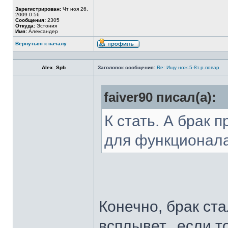
Зарегистрирован:
Чт ноя 26,
2009 0:56
Сообщения:
2305
Откуда:
Эстония
Имя:
Александер
Вернуться к началу
Alex_Spb
Заголовок сообщения:
Re: Ищу нож.5-8т.р.повар
faiver90 писал(а):
К стать. А брак 
для функционал
Конечно, брак ста
всплывет...если т