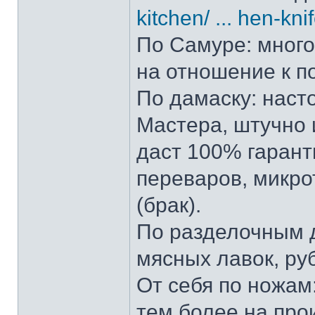
kitchen/ ... hen-kni
По Самуре: много 
на отношение к п
По дамаску: наст
Мастера, штучно и
даст 100% гарант
переваров, микро
(брак).
По разделочным д
мясных лавок, ру
От себя по ножам:
тем более на прои