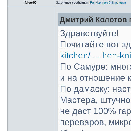
faiver90
Заголовок сообщения:
Re: Ищу нож.5-8т.р.повар
Дмитрий Колотов п
Здравствуйте!
Почитайте вот з
kitchen/ ... hen-kn
По Самуре: много
и на отношение к
По дамаску: нас
Мастера, штучно 
не даст 100% гар
переваров, микр