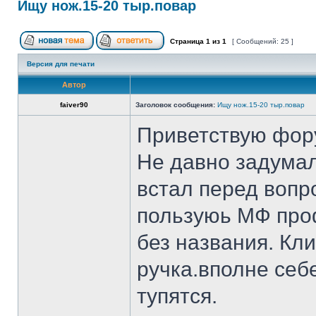
Ищу нож.15-20 тыр.повар
Страница
1
из
1
[ Сообщений: 25 ]
Версия для печати
Автор
faiver90
Заголовок сообщения:
Ищу нож.15-20 тыр.повар
Приветствую фор
Не давно задумал
встал перед вопр
пользуюь МФ проф
без названия. Кл
ручка.вполне себ
тупятся.