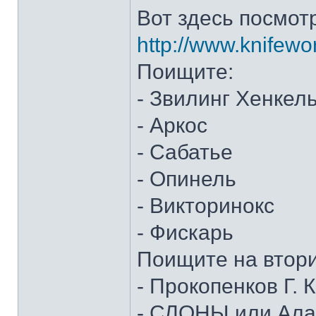
Вот здесь посмот
http://www.knifewo
Поищите:
- Звилинг Хенкел
- Аркос
- Сабатье
- Опинель
- Викторинокс
- Фискарь
Поищите на втор
- Прокопенков Г. К
- СЛОНЫ или Алан