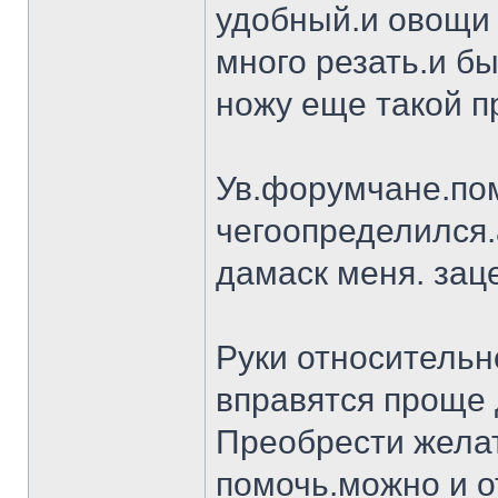
удобный.и овощи 
много резать.и бы
ножу еще такой п
Ув.форумчане.пом
чегоопределился.
дамаск меня. заце
Руки относительн
вправятся проще 
Преобрести желат
помочь.можно и о