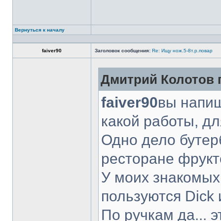
Вернуться к началу
faiver90
Заголовок сообщения:
Re: Ищу нож.5-8т.р.повар
Дмитрий Колотов п
faiver90
вы напиш
какой работы, д
Одно дело бутер
ресторане фрукт
У моих знакомых
пользуются Dick 
По ручкам да... 