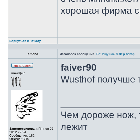
хорошая фирма с
Вернуться к началу
ameno
Заголовок сообщения:
Re: Ищу нож.5-8т.р.повар
faiver90
ножефил
Wusthof получше 
______________
Чем дороже нож, 
лежит
Зарегистрирован:
Пн ноя 05,
2012 22:24
Сообщения:
182
Откуда:
СПб