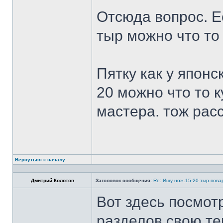
Отсюда вопрос. Ес
тыр можно что то
Пятку как у японс
20 можно что то к
мастера. тож рас
Вернуться к началу
Дмитрий Колотов
Заголовок сообщения:
Re: Ищу нож.15-20 тыр.пова
Вот здесь посмот
разделов свою те