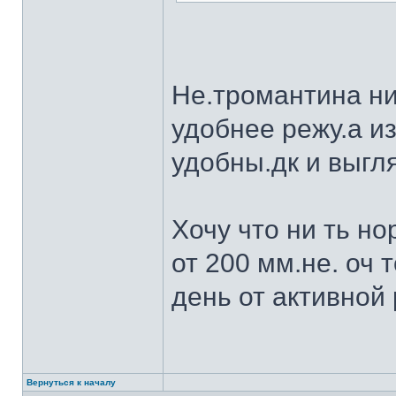
Не.тромантина ни
удобнее режу.а из
удобны.дк и выгля
Хочу что ни ть н
от 200 мм.не. оч 
день от активной 
Вернуться к началу