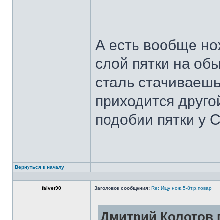
А есть вообще но
слой пятки на обы
сталь стачиваешь
приходится другой
подобии пятки у 
Вернуться к началу
faiver90
Заголовок сообщения:
Re: Ищу нож.5-8т.р.повар
Дмитрий Колотов п