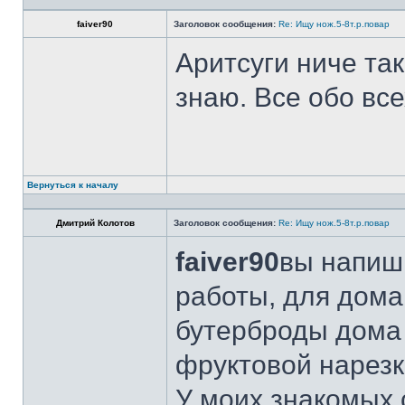
faiver90
Заголовок сообщения:
Re: Ищу нож.5-8т.р.повар
Аритсуги ниче та
знаю. Все обо вс
Вернуться к началу
Дмитрий Колотов
Заголовок сообщения:
Re: Ищу нож.5-8т.р.повар
faiver90
вы напиши
работы, для дома
бутерброды дома 
фруктовой нарезк
У моих знакомых 