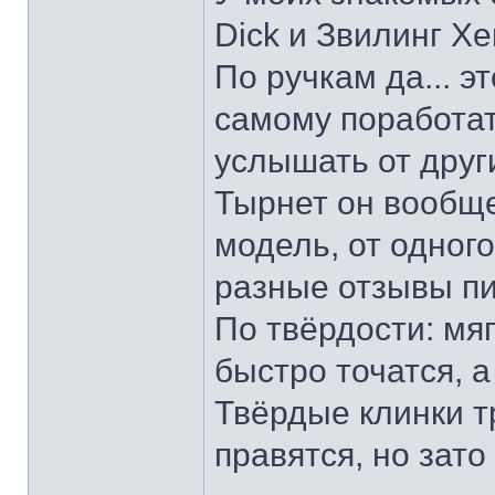
Dick и Звилинг Хе
По ручкам да... э
самому поработат
услышать от други
Тырнет он вообще 
модель, от одног
разные отзывы пи
По твёрдости: мяг
быстро точатся, а
Твёрдые клинки т
правятся, но зато