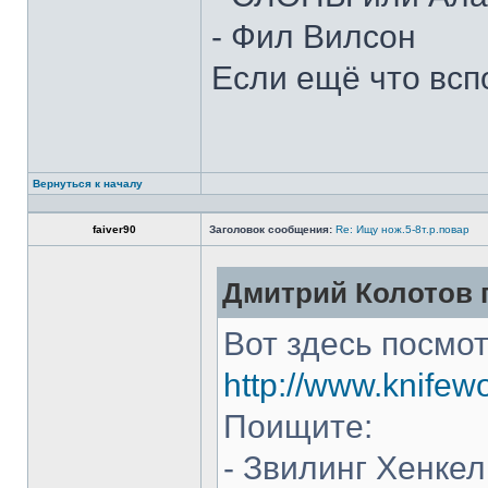
- Фил Вилсон
Если ещё что всп
Вернуться к началу
faiver90
Заголовок сообщения:
Re: Ищу нож.5-8т.р.повар
Дмитрий Колотов п
Вот здесь посмот
http://www.knifew
Поищите:
- Звилинг Хенкел