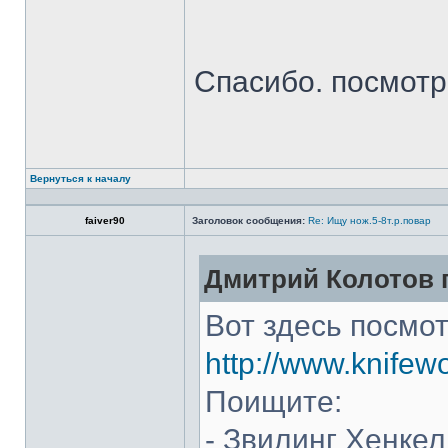
Спасибо. посмот
Вернуться к началу
faiver90
Заголовок сообщения:
Re: Ищу нож.5-8т.р.повар
Дмитрий Колотов п
Вот здесь посмот
http://www.knifew
Поищите:
- Звилинг Хенкел