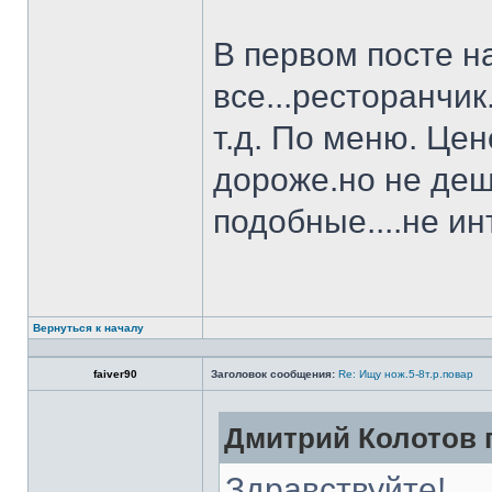
В первом посте н
все...ресторанчи
т.д. По меню. Це
дороже.но не деш
подобные....не и
Вернуться к началу
faiver90
Заголовок сообщения:
Re: Ищу нож.5-8т.р.повар
Дмитрий Колотов п
Здравствуйте!