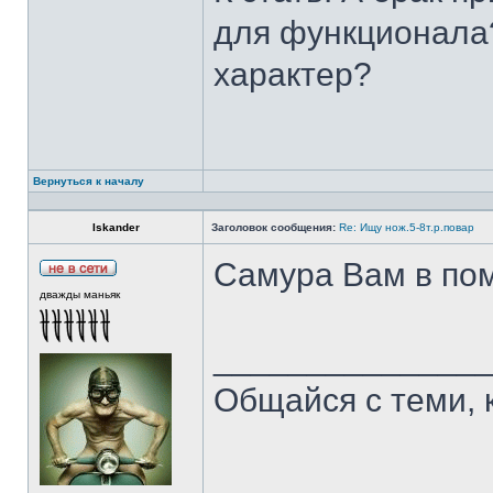
для функционала?
характер?
Вернуться к началу
Iskander
Заголовок сообщения:
Re: Ищу нож.5-8т.р.повар
Самура Вам в пом
дважды маньяк
______________
Общайся с теми, 