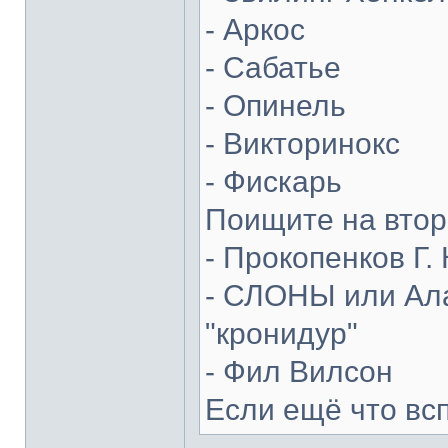
- Аркос
- Сабатье
- Опинель
- Викторинокс
- Фискарь
Поищите на втор
- Прокопенков Г. 
- СЛОНЫ или Ала
"кронидур"
- Фил Вилсон
Если ещё что вс