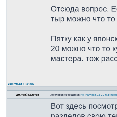
Отсюда вопрос. Ес
тыр можно что то
Пятку как у японс
20 можно что то к
мастера. тож рас
Вернуться к началу
Дмитрий Колотов
Заголовок сообщения:
Re: Ищу нож.15-20 тыр.пова
Вот здесь посмот
разделов свою те