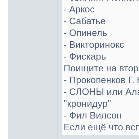
- Аркос
- Сабатье
- Опинель
- Викторинокс
- Фискарь
Поищите на втор
- Прокопенков Г. 
- СЛОНЫ или Ала
"кронидур"
- Фил Вилсон
Если ещё что вс