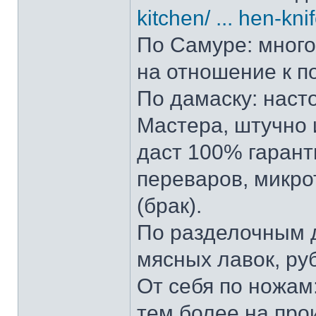
kitchen/ ... hen-kni
По Самуре: много 
на отношение к п
По дамаску: наст
Мастера, штучно и
даст 100% гарант
переваров, микро
(брак).
По разделочным д
мясных лавок, ру
От себя по ножам:
тем более на прои