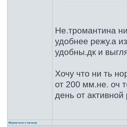
Не.тромантина ни
удобнее режу.а из
удобны.дк и выгля
Хочу что ни ть н
от 200 мм.не. оч 
день от активной 
Вернуться к началу