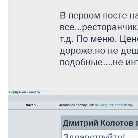
В первом посте н
все...ресторанчи
т.д. По меню. Це
дороже.но не деш
подобные....не и
Вернуться к началу
faiver90
Заголовок сообщения:
Re: Ищу нож.5-8т.р.повар
Дмитрий Колотов п
Здравствуйте!