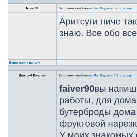
faiver90
Заголовок сообщения:
Re: Ищу нож.5-8т.р.повар
Аритсуги ниче та
знаю. Все обо вс
Вернуться к началу
Дмитрий Колотов
Заголовок сообщения:
Re: Ищу нож.5-8т.р.повар
faiver90
вы напиши
работы, для дома
бутерброды дома 
фруктовой нарезк
У моих знакомых 