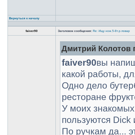
Вернуться к началу
faiver90
Заголовок сообщения:
Re: Ищу нож.5-8т.р.повар
Дмитрий Колотов п
faiver90
вы напиш
какой работы, д
Одно дело бутер
ресторане фрукт
У моих знакомых
пользуются Dick 
По ручкам да... 