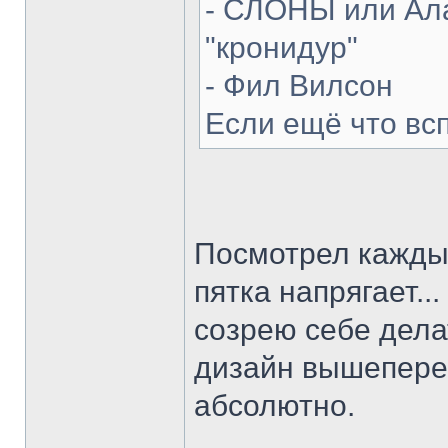
- СЛОНЫ или Ала
"кронидур"
- Фил Вилсон
Если ещё что вс
Посмотрел каждый
пятка напрягает...
созрею себе делат
дизайн вышепере
абсолютно.