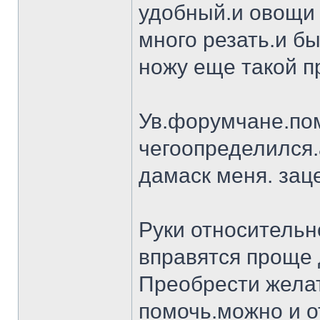
удобный.и овощи 
много резать.и бы
ножу еще такой п
Ув.форумчане.пом
чегоопределился.
дамаск меня. заце
Руки относительн
вправятся проще 
Преобрести желат
помочь.можно и о