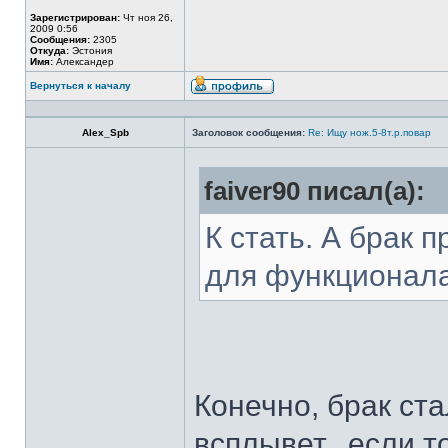
Зарегистрирован:
Чт ноя 26,
2009 0:56
Сообщения:
2305
Откуда:
Эстония
Имя:
Александер
Вернуться к началу
Alex_Spb
Заголовок сообщения:
Re: Ищу нож.5-8т.р.повар
faiver90 писал(а):
К стать. А брак 
для функционал
Конечно, брак ста
всплывет...если т