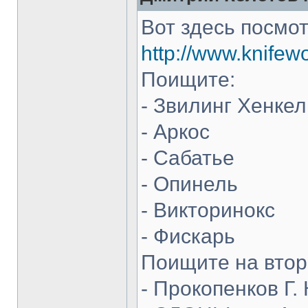
Вот здесь посмот
http://www.knifew
Поищите:
- Звилинг Хенкел
- Аркос
- Сабатье
- Опинель
- Викторинокс
- Фискарь
Поищите на втор
- Прокопенков Г. 