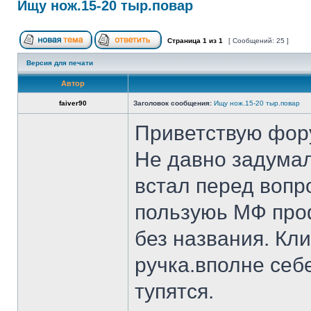
Ищу нож.15-20 тыр.повар
Страница
1
из
1
[ Сообщений: 25 ]
Версия для печати
Автор
faiver90
Заголовок сообщения:
Ищу нож.15-20 тыр.повар
Приветствую фор
Не давно задумал
встал перед вопр
пользуюь МФ проф
без названия. Кл
ручка.вполне себ
тупятся.