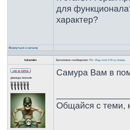
для функционала?
характер?
Вернуться к началу
Iskander
Заголовок сообщения:
Re: Ищу нож.5-8т.р.повар
Самура Вам в пом
дважды маньяк
______________
Общайся с теми, 