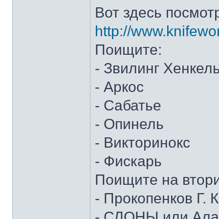
Вот здесь посмот
http://www.knifewo
Поищите:
- Звилинг Хенкел
- Аркос
- Сабатье
- Опинель
- Викторинокс
- Фискарь
Поищите на втор
- Прокопенков Г. К
- СЛОНЫ или Алан