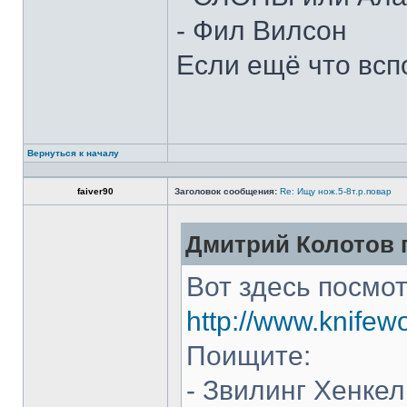
- Фил Вилсон
Если ещё что всп
Вернуться к началу
faiver90
Заголовок сообщения:
Re: Ищу нож.5-8т.р.повар
Дмитрий Колотов п
Вот здесь посмот
http://www.knifew
Поищите:
- Звилинг Хенкел