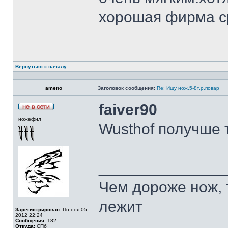
хорошая фирма с
Вернуться к началу
ameno
Заголовок сообщения:
Re: Ищу нож.5-8т.р.повар
faiver90
ножефил
Wusthof получше 
______________
Чем дороже нож, 
лежит
Зарегистрирован:
Пн ноя 05,
2012 22:24
Сообщения:
182
Откуда:
СПб