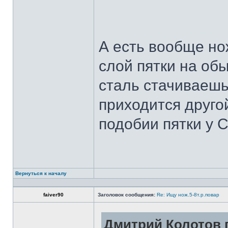
А есть вообще но
слой пятки на обы
сталь стачиваешь
приходится другой
подобии пятки у 
Вернуться к началу
faiver90
Заголовок сообщения:
Re: Ищу нож.5-8т.р.повар
Дмитрий Колотов п