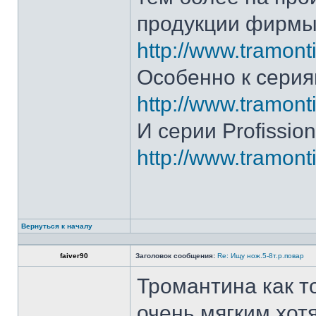
продукции фирмы 
http://www.tramonti
Особенно к серия
http://www.tramonti
И серии Profission
http://www.tramonti
Вернуться к началу
faiver90
Заголовок сообщения:
Re: Ищу нож.5-8т.р.повар
Тромантина как т
очень мягким.хот