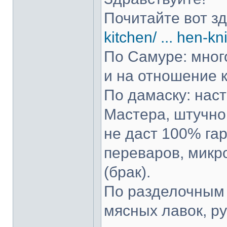
Почитайте вот з
kitchen/ ... hen-kn
По Самуре: много
и на отношение к
По дамаску: нас
Мастера, штучно 
не даст 100% гар
переваров, микр
(брак).
По разделочным 
мясных лавок, р