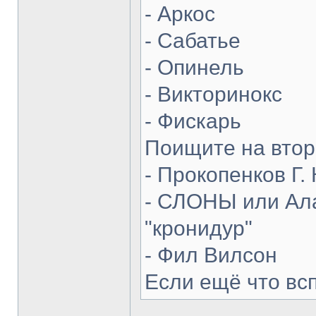
- Аркос
- Сабатье
- Опинель
- Викторинокс
- Фискарь
Поищите на втор
- Прокопенков Г. 
- СЛОНЫ или Ала
"кронидур"
- Фил Вилсон
Если ещё что вс