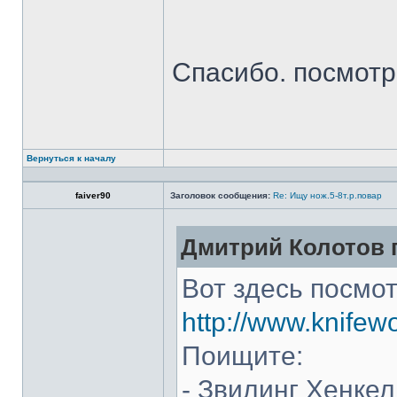
Спасибо. посмот
Вернуться к началу
faiver90
Заголовок сообщения:
Re: Ищу нож.5-8т.р.повар
Дмитрий Колотов п
Вот здесь посмот
http://www.knifew
Поищите:
- Звилинг Хенкел