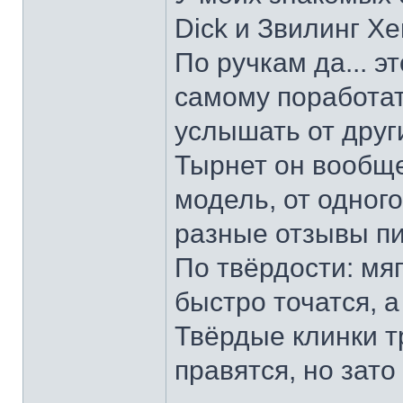
Dick и Звилинг Хе
По ручкам да... э
самому поработат
услышать от други
Тырнет он вообще 
модель, от одног
разные отзывы пи
По твёрдости: мяг
быстро точатся, а
Твёрдые клинки т
правятся, но зато