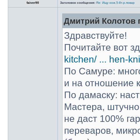
faiver90
Заголовок сообщения:
Re: Ищу нож.5-8т.р.повар
Дмитрий Колотов п
Здравствуйте!
Почитайте вот з
kitchen/ ... hen-kn
По Самуре: много
и на отношение к
По дамаску: нас
Мастера, штучно 
не даст 100% гар
переваров, микр