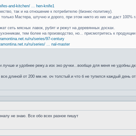
knifes-and-kitchen/ ... hen-knife1
чество, так и на отношение к потребителю (бизнес-политику).
только Мастера, штучно и дорого, при этом никто из них не даст 100% г
ат сеть мясных лавок, рубят и режут на деревянных досках.
кухонникам, тем более на производство, но... присмотритесь к продукци
ramontina.net.ru/ru/series/97-century
ramontina.net.ru/ru/series/ ... nal-master
 лучше и удобнее режу.а изх эко ручки...вообще для меня не удобны.дк
 все.длиной от 200 мм.не. оч толстый.и что б не тупился каждый день от
оналу не знаю. Все обо всех разное пишут