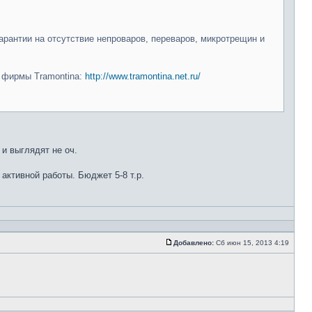
арантии на отсутствие непроваров, переваров, микротрещин и
и фирмы Tramontina:
http://www.tramontina.net.ru/
 и выглядят не оч.
 активной работы. Бюджет 5-8 т.р.
Добавлено:
Сб июн 15, 2013 4:19