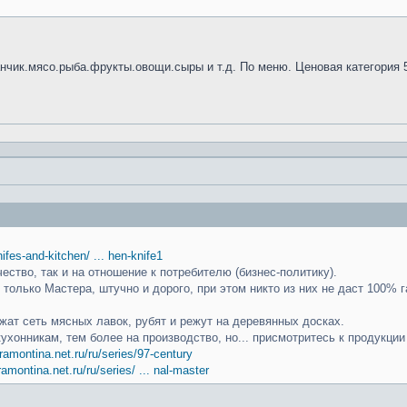
анчик.мясо.рыба.фрукты.овощи.сыры и т.д. По меню. Ценовая категория 
knifes-and-kitchen/ ... hen-knife1
чество, так и на отношение к потребителю (бизнес-политику).
только Мастера, штучно и дорого, при этом никто из них не даст 100% г
ат сеть мясных лавок, рубят и режут на деревянных досках.
кухонникам, тем более на производство, но... присмотритесь к продукци
ramontina.net.ru/ru/series/97-century
ramontina.net.ru/ru/series/ ... nal-master