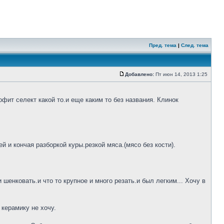
Пред. тема
|
След. тема
Добавлено:
Пт июн 14, 2013 1:25
фит селект какой то.и еще каким то без названия. Клинок
 и кончая разборкой куры.резкой мяса.(мясо без кости).
шенковать.и что то крупное и много резать.и был легким... Хочу в
 керамику не хочу.