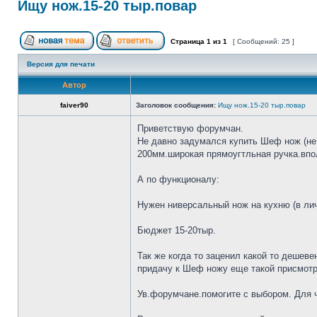
Ищу нож.15-20 тыр.повар
Страница
1
из
1
[ Сообщений: 25 ]
Версия для печати
Автор
faiver90
Заголовок сообщения:
Ищу нож.15-20 тыр.повар
Приветствую форумчан.
Не давно задумался купить Шеф нож (не 
200мм.широкая прямоугтльная ручка.впол
А по функционалу:
Нужен ниверсальный нож на кухню (в лич
Бюджет 15-20тыр.
Так же когда то заценил какой то дешеве
придачу к Шеф ножу еще такой присмотр
Ув.форумчане.помогите с выбором. Для че