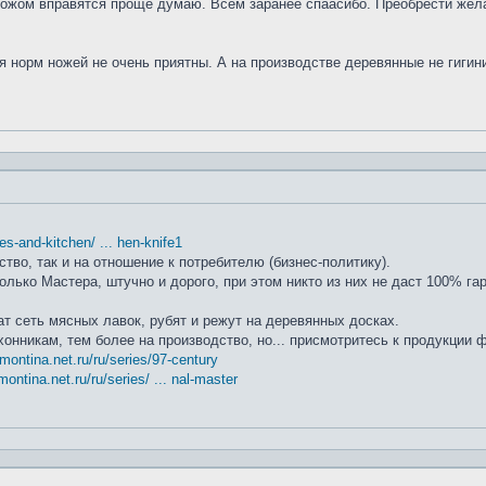
ножом вправятся проще думаю. Всем заранее спаасибо. Преобрести жела
я норм ножей не очень приятны. А на производстве деревянные не гиги
ifes-and-kitchen/ ... hen-knife1
ство, так и на отношение к потребителю (бизнес-политику).
лько Мастера, штучно и дорого, при этом никто из них не даст 100% га
т сеть мясных лавок, рубят и режут на деревянных досках.
хонникам, тем более на производство, но... присмотритесь к продукции
amontina.net.ru/ru/series/97-century
montina.net.ru/ru/series/ ... nal-master