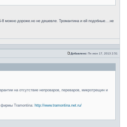
5-8 можно дороже.но не дешевле. Тромантина и ей подобные....не
Добавлено:
Пн июн 17, 2013 2:51
арантии на отсутствие непроваров, переваров, микротрещин и
и фирмы Tramontina:
http://www.tramontina.net.ru/