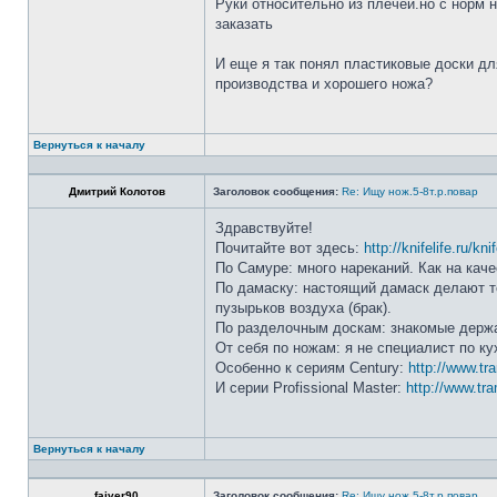
Руки относительно из плечей.но с норм 
заказать
И еще я так понял пластиковые доски дл
производства и хорошего ножа?
Вернуться к началу
Дмитрий Колотов
Заголовок сообщения:
Re: Ищу нож.5-8т.р.повар
Здравствуйте!
Почитайте вот здесь:
http://knifelife.ru/kn
По Самуре: много нареканий. Как на каче
По дамаску: настоящий дамаск делают то
пузырьков воздуха (брак).
По разделочным доскам: знакомые держа
От себя по ножам: я не специалист по ку
Особенно к сериям Century:
http://www.tr
И серии Profissional Master:
http://www.tra
Вернуться к началу
faiver90
Заголовок сообщения:
Re: Ищу нож.5-8т.р.повар