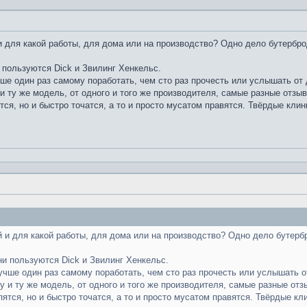
 для какой работы, для дома или на производство? Одно дело бутербро
 пользуются Dick и Звилинг Хенкельс.
чше один раз самому поработать, чем сто раз прочесть или услышать от д
и ту же модель, от одного и того же производителя, самые разные отзы
тся, но и быстро точатся, а то и просто мусатом правятся. Твёрдые клин
 и для какой работы, для дома или на производство? Одно дело бутерб
ни пользуются Dick и Звилинг Хенкельс.
лучше один раз самому поработать, чем сто раз прочесть или услышать от
у и ту же модель, от одного и того же производителя, самые разные отз
пятся, но и быстро точатся, а то и просто мусатом правятся. Твёрдые кл