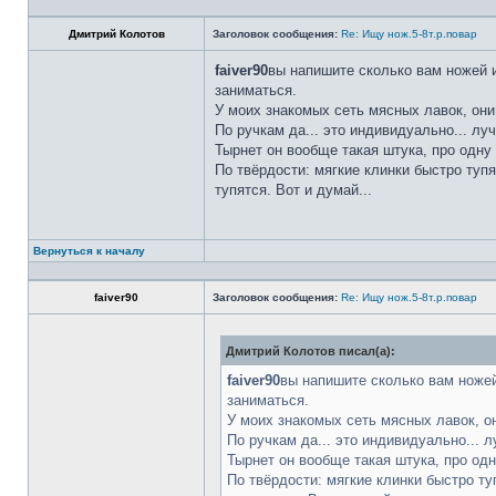
Дмитрий Колотов
Заголовок сообщения:
Re: Ищу нож.5-8т.р.повар
faiver90
вы напишите сколько вам ножей и
заниматься.
У моих знакомых сеть мясных лавок, они
По ручкам да... это индивидуально... лу
Тырнет он вообще такая штука, про одну 
По твёрдости: мягкие клинки быстро тупя
тупятся. Вот и думай...
Вернуться к началу
faiver90
Заголовок сообщения:
Re: Ищу нож.5-8т.р.повар
Дмитрий Колотов писал(а):
faiver90
вы напишите сколько вам ножей
заниматься.
У моих знакомых сеть мясных лавок, о
По ручкам да... это индивидуально... 
Тырнет он вообще такая штука, про одн
По твёрдости: мягкие клинки быстро ту