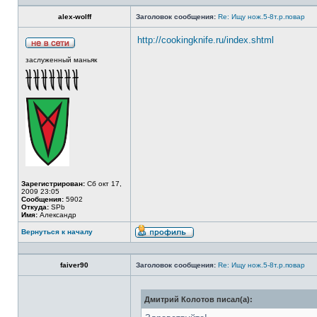
alex-wolff
Заголовок сообщения:
Re: Ищу нож.5-8т.р.повар
http://cookingknife.ru/index.shtml
заслуженный маньяк
Зарегистрирован:
Сб окт 17,
2009 23:05
Сообщения:
5902
Откуда:
SPb
Имя:
Александр
Вернуться к началу
faiver90
Заголовок сообщения:
Re: Ищу нож.5-8т.р.повар
Дмитрий Колотов писал(а):