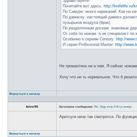
Здравствуйте!
Почитайте вот здесь:
http://knifelife.ru/
По Самуре: много нареканий. Как на ка
По дамаску: настоящий дамаск делают 
пузырьков воздуха (брак).
По разделочным доскам: знакомые держ
От себя по ножам: я не специалист по 
Особенно к сериям Century:
http://www.t
И серии Profissional Master:
http://www.t
Не.тромантина ни а чем. Я сейчас ножами
Хочу что ни ть нормальное. Что б резало
Вернуться к началу
faiver90
Заголовок сообщения:
Re: Ищу нож.5-8т.р.повар
Аритсуги ниче так смотрятся. По функци
Вернуться к началу