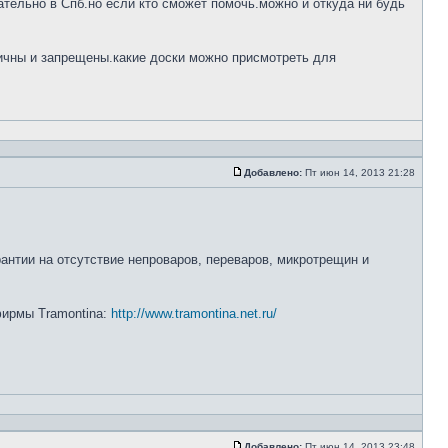
тельно в Спб.но если кто сможет помочь.можно и откуда ни будь
ничны и запрещены.какие доски можно присмотреть для
Добавлено:
Пт июн 14, 2013 21:28
рантии на отсутствие непроваров, переваров, микротрещин и
 фирмы Tramontina:
http://www.tramontina.net.ru/
Добавлено:
Пт июн 14, 2013 23:48