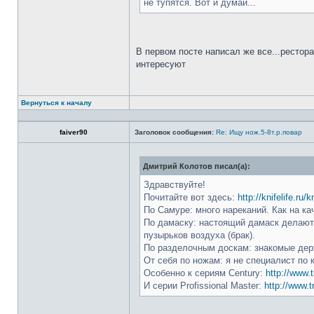
не тупятся. Вот и думай...
В первом посте написал же все...рестор
интересуют
Вернуться к началу
faiver90
Заголовок сообщения:
Re: Ищу нож.5-8т.р.повар
Дмитрий Колотов писал(а):
Здравствуйте!
Почитайте вот здесь:
http://knifelife.ru/
По Самуре: много нареканий. Как на ка
По дамаску: настоящий дамаск делают 
пузырьков воздуха (брак).
По разделочным доскам: знакомые держ
От себя по ножам: я не специалист по 
Особенно к сериям Century:
http://www.t
И серии Profissional Master:
http://www.t