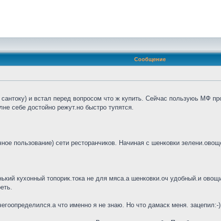
Сообщение
сантоку) и встал перед вопросом что ж купить. Сейчас пользуюь МФ про
не себе достойно режут.но быстро тупятся.
ное пользование) сети ресторанчиков. Начиная с шенковки зелени.овощей
нький кухонный топорик.тока не для мяса.а шенковки.оч удобный.и овощи 
еть.
гоопределился.а что именно я не знаю. Но что дамаск меня. зацепил:-)