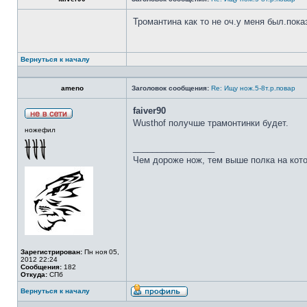
Тромантина как то не оч.у меня был.пок
Вернуться к началу
ameno
Заголовок сообщения:
Re: Ищу нож.5-8т.р.повар
faiver90
Wusthof получше трамонтинки будет.
ножефил
_________________
Чем дороже нож, тем выше полка на кот
Зарегистрирован:
Пн ноя 05,
2012 22:24
Сообщения:
182
Откуда:
СПб
Вернуться к началу