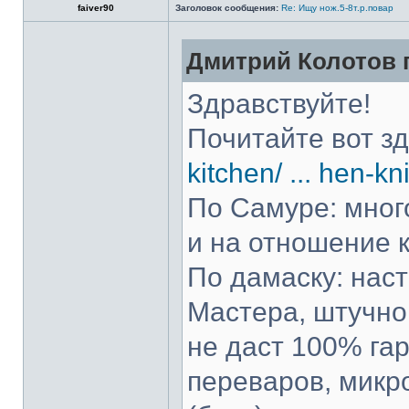
faiver90
Заголовок сообщения:
Re: Ищу нож.5-8т.р.повар
Дмитрий Колотов п
Здравствуйте!
Почитайте вот з
kitchen/ ... hen-kn
По Самуре: много
и на отношение к
По дамаску: нас
Мастера, штучно 
не даст 100% гар
переваров, микр