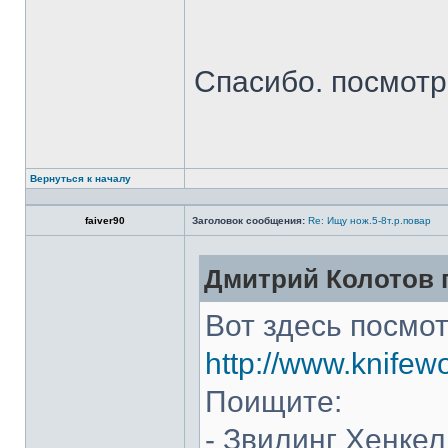
Спасибо. посмот
Вернуться к началу
faiver90
Заголовок сообщения:
Re: Ищу нож.5-8т.р.повар
Дмитрий Колотов п
Вот здесь посмот
http://www.knifew
Поищите:
- Звилинг Хенкел