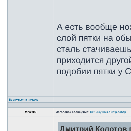
А есть вообще но
слой пятки на обы
сталь стачиваешь
приходится другой
подобии пятки у 
Вернуться к началу
faiver90
Заголовок сообщения:
Re: Ищу нож.5-8т.р.повар
Дмитрий Колотов п