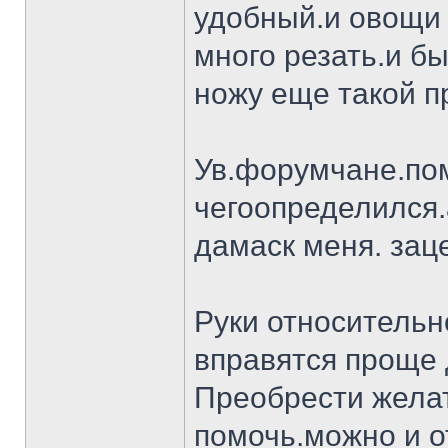
удобный.и овощи 
много резать.и бы
ножу еще такой п
Ув.форумчане.пом
чегоопределился.
дамаск меня. заце
Руки относительн
вправятся проще 
Преобрести желат
помочь.можно и о