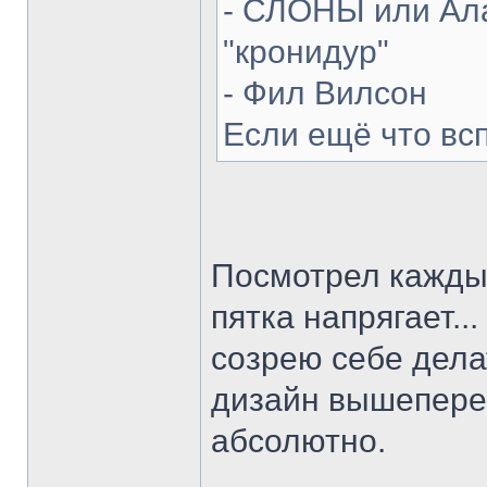
- СЛОНЫ или Ала
"кронидур"
- Фил Вилсон
Если ещё что вс
Посмотрел каждый
пятка напрягает...
созрею себе делат
дизайн вышепере
абсолютно.