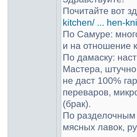
Почитайте вот з
kitchen/ ... hen-kn
По Самуре: много
и на отношение к
По дамаску: нас
Мастера, штучно 
не даст 100% гар
переваров, микр
(брак).
По разделочным 
мясных лавок, р