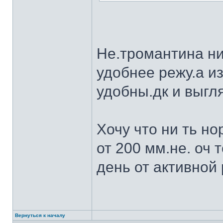
Не.тромантина ни
удобнее режу.а из
удобны.дк и выгля
Хочу что ни ть н
от 200 мм.не. оч 
день от активной 
Вернуться к началу