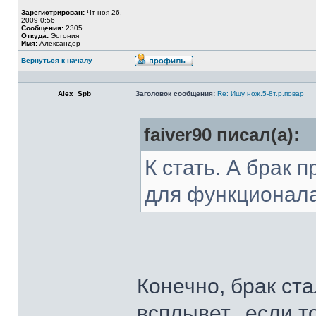
Зарегистрирован:
Чт ноя 26,
2009 0:56
Сообщения:
2305
Откуда:
Эстония
Имя:
Александер
Вернуться к началу
Alex_Spb
Заголовок сообщения:
Re: Ищу нож.5-8т.р.повар
faiver90 писал(а):
К стать. А брак 
для функционал
Конечно, брак ста
всплывет...если т