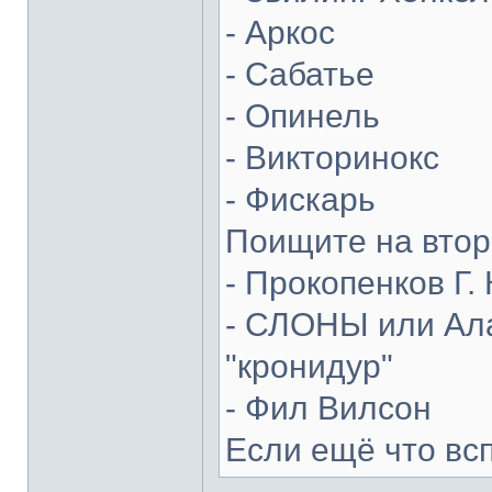
- Аркос
- Сабатье
- Опинель
- Викторинокс
- Фискарь
Поищите на втор
- Прокопенков Г. 
- СЛОНЫ или Ала
"кронидур"
- Фил Вилсон
Если ещё что вс