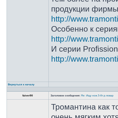
продукции фирмы 
http://www.tramonti
Особенно к серия
http://www.tramonti
И серии Profission
http://www.tramonti
Вернуться к началу
faiver90
Заголовок сообщения:
Re: Ищу нож.5-8т.р.повар
Тромантина как т
очень мягким.хот