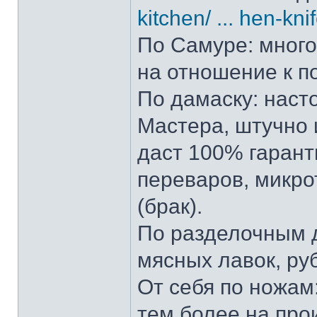
kitchen/ ... hen-kni
По Самуре: много 
на отношение к п
По дамаску: наст
Мастера, штучно и
даст 100% гарант
переваров, микро
(брак).
По разделочным д
мясных лавок, ру
От себя по ножам:
тем более на прои