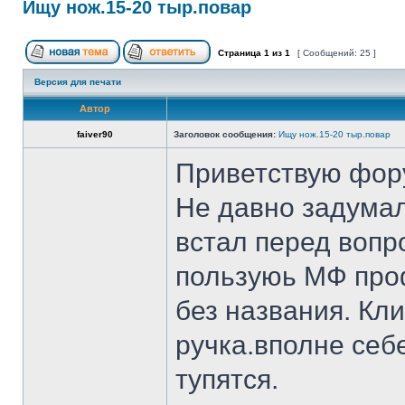
Ищу нож.15-20 тыр.повар
Страница
1
из
1
[ Сообщений: 25 ]
Версия для печати
Автор
faiver90
Заголовок сообщения:
Ищу нож.15-20 тыр.повар
Приветствую фор
Не давно задумал
встал перед вопр
пользуюь МФ проф
без названия. Кл
ручка.вполне себ
тупятся.