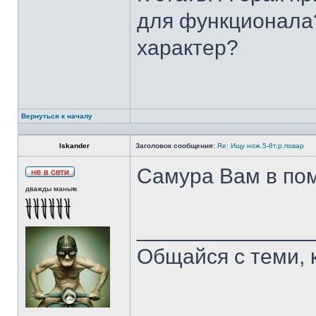
для функционала?
характер?
Вернуться к началу
Iskander
Заголовок сообщения:
Re: Ищу нож.5-8т.р.повар
Самура Вам в пом
дважды маньяк
______________
Общайся с теми, 