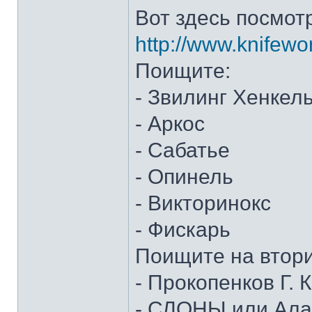
Вот здесь посмот
http://www.knifewo
Поищите:
- Звилинг Хенкел
- Аркос
- Сабатье
- Опинель
- Викторинокс
- Фискарь
Поищите на втор
- Прокопенков Г. К
- СЛОНЫ или Алан