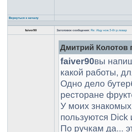
Вернуться к началу
faiver90
Заголовок сообщения:
Re: Ищу нож.5-8т.р.повар
Дмитрий Колотов п
faiver90
вы напиш
какой работы, д
Одно дело бутер
ресторане фрукт
У моих знакомых
пользуются Dick 
По ручкам да... 