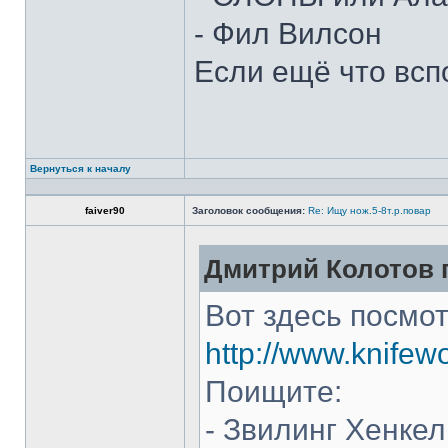
- Фил Вилсон
Если ещё что всп
Вернуться к началу
faiver90
Заголовок сообщения:
Re: Ищу нож.5-8т.р.повар
Дмитрий Колотов п
Вот здесь посмот
http://www.knifew
Поищите:
- Звилинг Хенкел