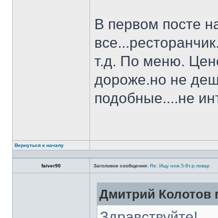
В первом посте н
все...ресторанчи
т.д. По меню. Це
дороже.но не деш
подобные....не и
Вернуться к началу
faiver90
Заголовок сообщения:
Re: Ищу нож.5-8т.р.повар
Дмитрий Колотов п
Здравствуйте!