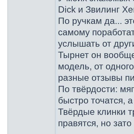
Dick и Звилинг Хе
По ручкам да... э
самому поработат
услышать от други
Тырнет он вообще 
модель, от одног
разные отзывы пи
По твёрдости: мяг
быстро точатся, а
Твёрдые клинки т
правятся, но зато