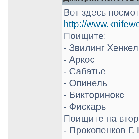
Вот здесь посмот
http://www.knifew
Поищите:
- Звилинг Хенкел
- Аркос
- Сабатье
- Опинель
- Викторинокс
- Фискарь
Поищите на втор
- Прокопенков Г. 