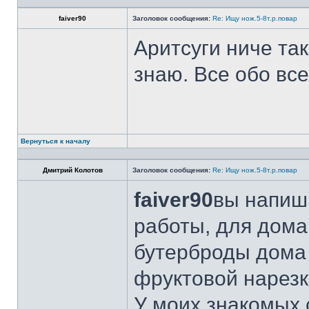
faiver90
Заголовок сообщения:
Re: Ищу нож.5-8т.р.повар
Аритсуги ниче та
знаю. Все обо вс
Вернуться к началу
Дмитрий Колотов
Заголовок сообщения:
Re: Ищу нож.5-8т.р.повар
faiver90
вы напиши
работы, для дома
бутерброды дома 
фруктовой нарезк
У моих знакомых 