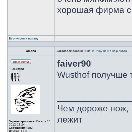
хорошая фирма с
Вернуться к началу
ameno
Заголовок сообщения:
Re: Ищу нож.5-8т.р.повар
faiver90
ножефил
Wusthof получше 
______________
Чем дороже нож, 
лежит
Зарегистрирован:
Пн ноя 05,
2012 22:24
Сообщения:
182
Откуда:
СПб