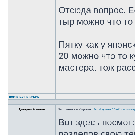
Отсюда вопрос. Ес
тыр можно что то
Пятку как у японс
20 можно что то к
мастера. тож рас
Вернуться к началу
Дмитрий Колотов
Заголовок сообщения:
Re: Ищу нож.15-20 тыр.пова
Вот здесь посмот
разделов свою те