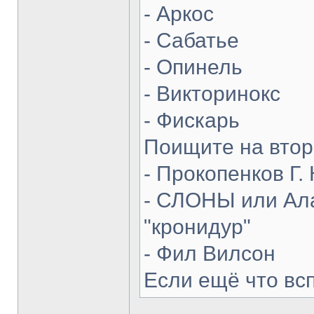
- Аркос
- Сабатье
- Опинель
- Викторинокс
- Фискарь
Поищите на втор
- Прокопенков Г. 
- СЛОНЫ или Ала
"кронидур"
- Фил Вилсон
Если ещё что вс