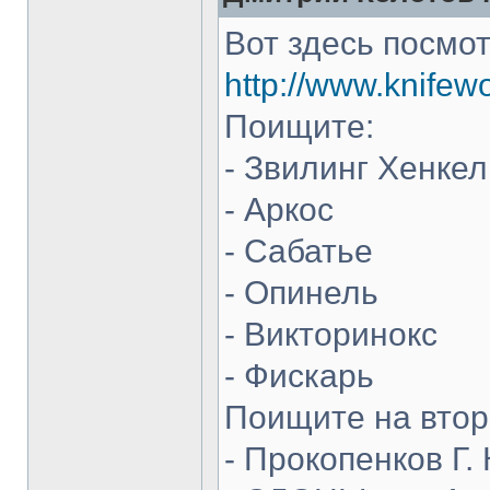
Вот здесь посмот
http://www.knifew
Поищите:
- Звилинг Хенкел
- Аркос
- Сабатье
- Опинель
- Викторинокс
- Фискарь
Поищите на втор
- Прокопенков Г. 