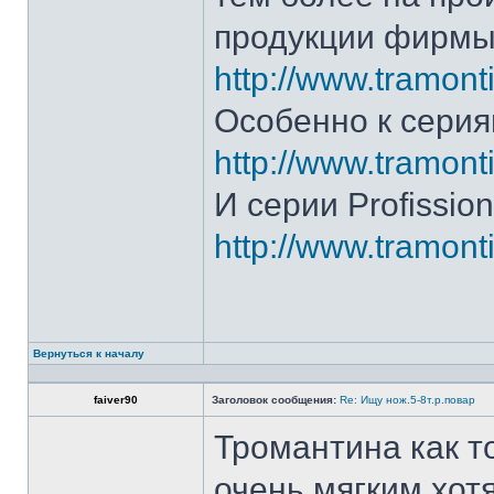
продукции фирмы 
http://www.tramonti
Особенно к серия
http://www.tramonti
И серии Profission
http://www.tramonti
Вернуться к началу
faiver90
Заголовок сообщения:
Re: Ищу нож.5-8т.р.повар
Тромантина как т
очень мягким.хот