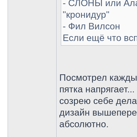
- СЛОНЫ или Ала
"кронидур"
- Фил Вилсон
Если ещё что вс
Посмотрел каждый
пятка напрягает...
созрею себе делат
дизайн вышепере
абсолютно.