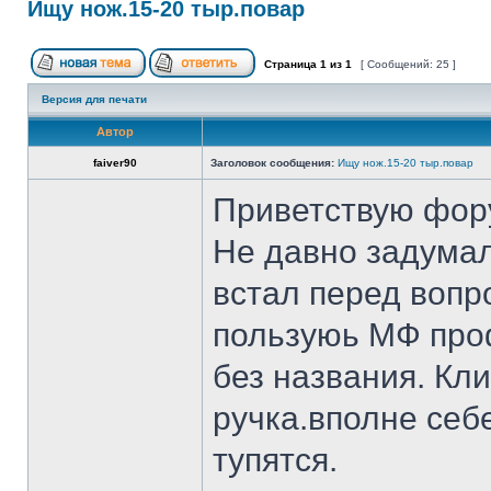
Ищу нож.15-20 тыр.повар
Страница
1
из
1
[ Сообщений: 25 ]
Версия для печати
Автор
faiver90
Заголовок сообщения:
Ищу нож.15-20 тыр.повар
Приветствую фор
Не давно задумал
встал перед вопр
пользуюь МФ проф
без названия. Кл
ручка.вполне себ
тупятся.