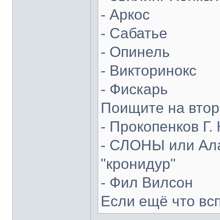
- Аркос
- Сабатье
- Опинель
- Викторинокс
- Фискарь
Поищите на втор
- Прокопенков Г. 
- СЛОНЫ или Ала
"кронидур"
- Фил Вилсон
Если ещё что вс