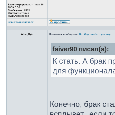
Зарегистрирован:
Чт ноя 26,
2009 0:56
Сообщения:
2305
Откуда:
Эстония
Имя:
Александер
Вернуться к началу
Alex_Spb
Заголовок сообщения:
Re: Ищу нож.5-8т.р.повар
faiver90 писал(а):
К стать. А брак 
для функционал
Конечно, брак ста
всплывет...если т