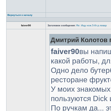
Вернуться к началу
faiver90
Заголовок сообщения:
Re: Ищу нож.5-8т.р.повар
Дмитрий Колотов п
faiver90
вы напиш
какой работы, д
Одно дело бутер
ресторане фрукт
У моих знакомых
пользуются Dick 
По ручкам да... 