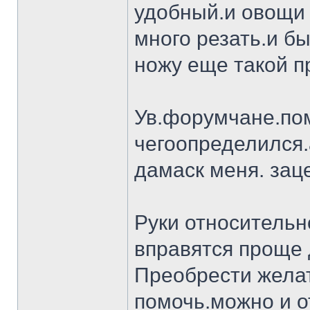
удобный.и овощи 
много резать.и бы
ножу еще такой п
Ув.форумчане.пом
чегоопределился.
дамаск меня. заце
Руки относительн
вправятся проще 
Преобрести желат
помочь.можно и о