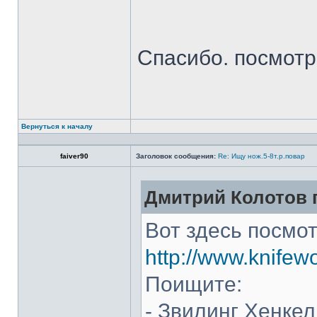
Спасибо. посмот
Вернуться к началу
faiver90
Заголовок сообщения:
Re: Ищу нож.5-8т.р.повар
Дмитрий Колотов п
Вот здесь посмот
http://www.knifew
Поищите:
- Звилинг Хенкел