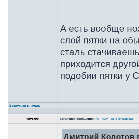
А есть вообще но
слой пятки на обы
сталь стачиваешь
приходится другой
подобии пятки у 
Вернуться к началу
faiver90
Заголовок сообщения:
Re: Ищу нож.5-8т.р.повар
Дмитрий Колотов п