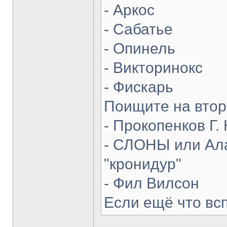
- Аркос
- Сабатье
- Опинель
- Викторинокс
- Фискарь
Поищите на втор
- Прокопенков Г. 
- СЛОНЫ или Ала
"кронидур"
- Фил Вилсон
Если ещё что вс