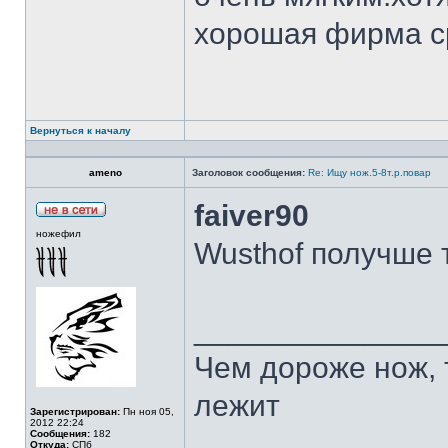
хорошая фирма с
Вернуться к началу
ameno
Заголовок сообщения:
Re: Ищу нож.5-8т.р.повар
faiver90
ножефил
Wusthof получше 
______________
Чем дороже нож, 
лежит
Зарегистрирован:
Пн ноя 05,
2012 22:24
Сообщения:
182
Откуда:
СПб