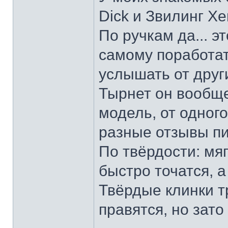
Dick и Звилинг Хе
По ручкам да... э
самому поработат
услышать от други
Тырнет он вообще 
модель, от одног
разные отзывы пи
По твёрдости: мяг
быстро точатся, а
Твёрдые клинки т
правятся, но зато