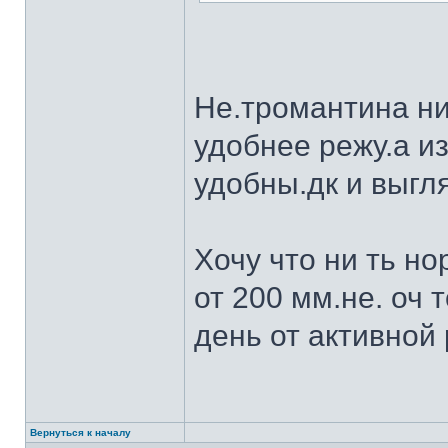
Не.тромантина ни
удобнее режу.а из
удобны.дк и выгля
Хочу что ни ть н
от 200 мм.не. оч 
день от активной 
Вернуться к началу