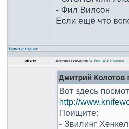
- Фил Вилсон
Если ещё что всп
Вернуться к началу
faiver90
Заголовок сообщения:
Re: Ищу нож.5-8т.р.повар
Дмитрий Колотов п
Вот здесь посмот
http://www.knifew
Поищите:
- Звилинг Хенкел