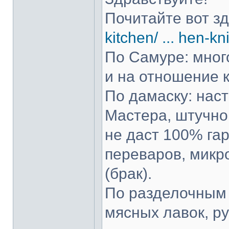
Почитайте вот з
kitchen/ ... hen-kn
По Самуре: много
и на отношение к
По дамаску: нас
Мастера, штучно 
не даст 100% гар
переваров, микр
(брак).
По разделочным 
мясных лавок, р