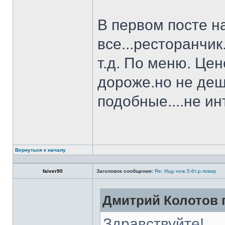
В первом посте н
все...ресторанчи
т.д. По меню. Це
дороже.но не деш
подобные....не и
Вернуться к началу
faiver90
Заголовок сообщения:
Re: Ищу нож.5-8т.р.повар
Дмитрий Колотов п
Здравствуйте!