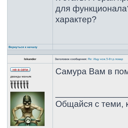
для функционала?
характер?
Вернуться к началу
Iskander
Заголовок сообщения:
Re: Ищу нож.5-8т.р.повар
Самура Вам в пом
дважды маньяк
______________
Общайся с теми, 