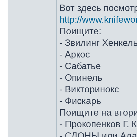
Вот здесь посмот
http://www.knifewo
Поищите:
- Звилинг Хенкел
- Аркос
- Сабатье
- Опинель
- Викторинокс
- Фискарь
Поищите на втор
- Прокопенков Г. К
- СЛОНЫ или Алан