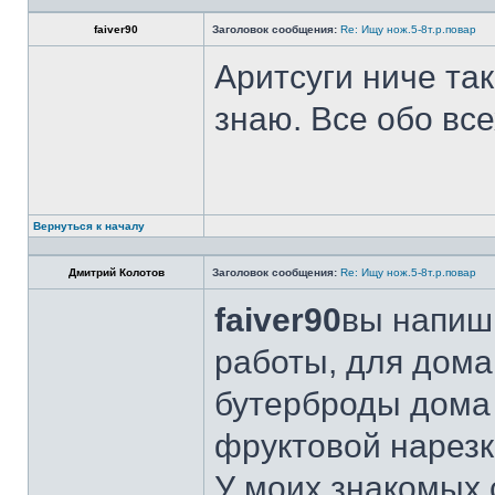
faiver90
Заголовок сообщения:
Re: Ищу нож.5-8т.р.повар
Аритсуги ниче та
знаю. Все обо вс
Вернуться к началу
Дмитрий Колотов
Заголовок сообщения:
Re: Ищу нож.5-8т.р.повар
faiver90
вы напиши
работы, для дома
бутерброды дома 
фруктовой нарезк
У моих знакомых 