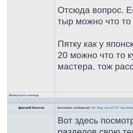
Отсюда вопрос. Ес
тыр можно что то
Пятку как у японс
20 можно что то к
мастера. тож рас
Вернуться к началу
Дмитрий Колотов
Заголовок сообщения:
Re: Ищу нож.15-20 тыр.пова
Вот здесь посмот
разделов свою те