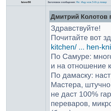
faiver90
Заголовок сообщения:
Re: Ищу нож.5-8т.р.повар
Дмитрий Колотов п
Здравствуйте!
Почитайте вот з
kitchen/ ... hen-kn
По Самуре: много
и на отношение к
По дамаску: нас
Мастера, штучно 
не даст 100% гар
переваров, микр