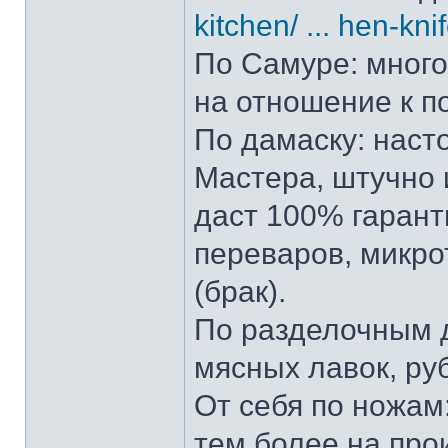
kitchen/ ... hen-kni
По Самуре: много 
на отношение к п
По дамаску: наст
Мастера, штучно и
даст 100% гарант
переваров, микро
(брак).
По разделочным д
мясных лавок, ру
От себя по ножам:
тем более на прои