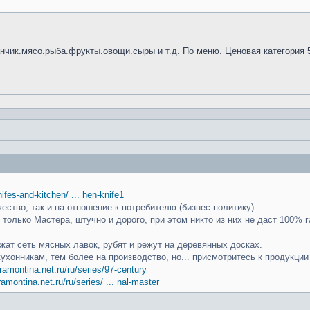
анчик.мясо.рыба.фрукты.овощи.сыры и т.д. По меню. Ценовая категория 
knifes-and-kitchen/ ... hen-knife1
чество, так и на отношение к потребителю (бизнес-политику).
только Мастера, штучно и дорого, при этом никто из них не даст 100% г
ат сеть мясных лавок, рубят и режут на деревянных досках.
кухонникам, тем более на производство, но... присмотритесь к продукци
ramontina.net.ru/ru/series/97-century
ramontina.net.ru/ru/series/ ... nal-master