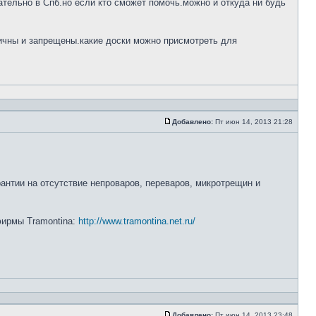
тельно в Спб.но если кто сможет помочь.можно и откуда ни будь
ничны и запрещены.какие доски можно присмотреть для
Добавлено:
Пт июн 14, 2013 21:28
рантии на отсутствие непроваров, переваров, микротрещин и
 фирмы Tramontina:
http://www.tramontina.net.ru/
Добавлено:
Пт июн 14, 2013 23:48