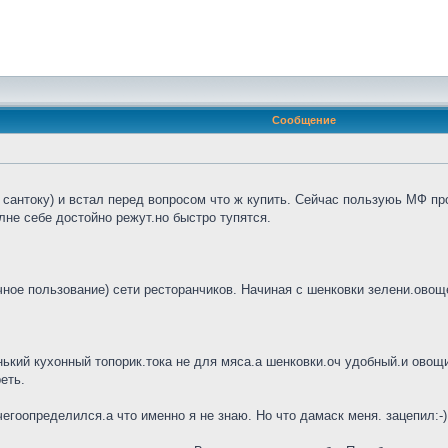
Сообщение
сантоку) и встал перед вопросом что ж купить. Сейчас пользуюь МФ про
не себе достойно режут.но быстро тупятся.
ное пользование) сети ресторанчиков. Начиная с шенковки зелени.овощей
нький кухонный топорик.тока не для мяса.а шенковки.оч удобный.и овощи 
еть.
гоопределился.а что именно я не знаю. Но что дамаск меня. зацепил:-)