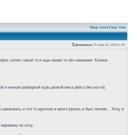
Пред. тема
|
След. тема
Добавлено:
Пт июн 14, 2013 1:25
фит селект какой то.и еще каким то без названия. Клинок
 и кончая разборкой куры.резкой мяса.(мясо без кости).
шенковать.и что то крупное и много резать.и был легким... Хочу в
 керамику не хочу.