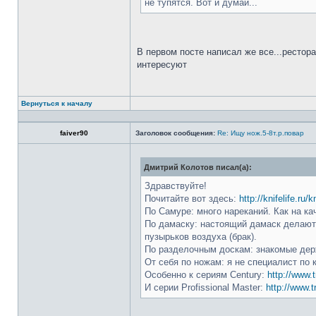
не тупятся. Вот и думай...
В первом посте написал же все...рестор
интересуют
Вернуться к началу
faiver90
Заголовок сообщения:
Re: Ищу нож.5-8т.р.повар
Дмитрий Колотов писал(а):
Здравствуйте!
Почитайте вот здесь:
http://knifelife.ru/
По Самуре: много нареканий. Как на ка
По дамаску: настоящий дамаск делают 
пузырьков воздуха (брак).
По разделочным доскам: знакомые держ
От себя по ножам: я не специалист по 
Особенно к сериям Century:
http://www.t
И серии Profissional Master:
http://www.t