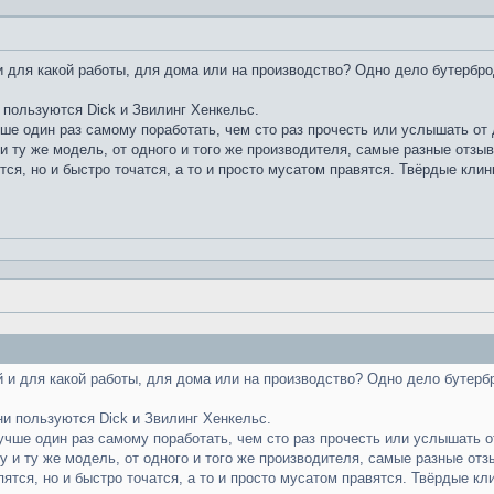
 для какой работы, для дома или на производство? Одно дело бутербро
 пользуются Dick и Звилинг Хенкельс.
чше один раз самому поработать, чем сто раз прочесть или услышать от д
и ту же модель, от одного и того же производителя, самые разные отзы
тся, но и быстро точатся, а то и просто мусатом правятся. Твёрдые клин
 и для какой работы, для дома или на производство? Одно дело бутерб
ни пользуются Dick и Звилинг Хенкельс.
лучше один раз самому поработать, чем сто раз прочесть или услышать от
у и ту же модель, от одного и того же производителя, самые разные отз
пятся, но и быстро точатся, а то и просто мусатом правятся. Твёрдые кл