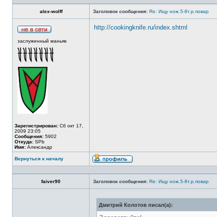
alex-wolff
Заголовок сообщения:
Re: Ищу нож.5-8т.р.повар
http://cookingknife.ru/index.shtml
заслуженный маньяк
Зарегистрирован:
Сб окт 17,
2009 23:05
Сообщения:
5902
Откуда:
SPb
Имя:
Александр
Вернуться к началу
faiver90
Заголовок сообщения:
Re: Ищу нож.5-8т.р.повар
Дмитрий Колотов писал(а):