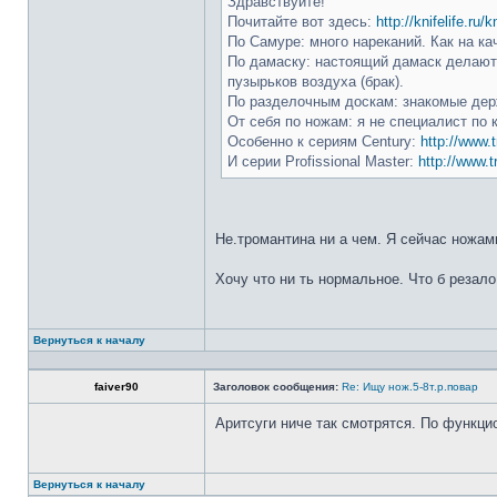
Здравствуйте!
Почитайте вот здесь:
http://knifelife.ru/
По Самуре: много нареканий. Как на ка
По дамаску: настоящий дамаск делают 
пузырьков воздуха (брак).
По разделочным доскам: знакомые держ
От себя по ножам: я не специалист по 
Особенно к сериям Century:
http://www.t
И серии Profissional Master:
http://www.t
Не.тромантина ни а чем. Я сейчас ножами
Хочу что ни ть нормальное. Что б резало
Вернуться к началу
faiver90
Заголовок сообщения:
Re: Ищу нож.5-8т.р.повар
Аритсуги ниче так смотрятся. По функци
Вернуться к началу