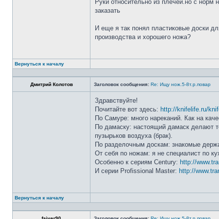
Руки относительно из плечей.но с норм 
заказать
И еще я так понял пластиковые доски дл
производства и хорошего ножа?
Вернуться к началу
Дмитрий Колотов
Заголовок сообщения:
Re: Ищу нож.5-8т.р.повар
Здравствуйте!
Почитайте вот здесь:
http://knifelife.ru/kn
По Самуре: много нареканий. Как на каче
По дамаску: настоящий дамаск делают то
пузырьков воздуха (брак).
По разделочным доскам: знакомые держа
От себя по ножам: я не специалист по ку
Особенно к сериям Century:
http://www.tr
И серии Profissional Master:
http://www.tra
Вернуться к началу
faiver90
Заголовок сообщения:
Re: Ищу нож.5-8т.р.повар