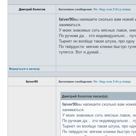
Дмитрий Колотов
Заголовок сообщения:
Re: Ищу нож.5-8т.р.повар
faiver90
вы напишите сколько вам ножей и
заниматься.
У моих знакомых сеть мясных лавок, они
По ручкам да... это индивидуально... лу
Тырнет он вообще такая штука, про одну 
По твёрдости: мягкие клинки быстро тупя
тупятся. Вот и думай...
Вернуться к началу
faiver90
Заголовок сообщения:
Re: Ищу нож.5-8т.р.повар
Дмитрий Колотов писал(а):
faiver90
вы напишите сколько вам ножей
заниматься.
У моих знакомых сеть мясных лавок, о
По ручкам да... это индивидуально... 
Тырнет он вообще такая штука, про одн
По твёрдости: мягкие клинки быстро ту