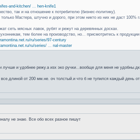
knifes-and-kitchen/ ... hen-knife1
чество, так и на отношение к потребителю (бизнес-политику).
только Мастера, штучно и дорого, при этом никто из них не даст 100% г
ат сеть мясных лавок, рубят и режут на деревянных досках.
кухонникам, тем более на производство, но... присмотритесь к продукци
ramontina.net.ru/ru/series/97-century
ramontina.net.ru/ru/series/ ... nal-master
 лучше и удобнее режу.а изх эко ручки...вообще для меня не удобны.дк
 все.длиной от 200 мм.не. оч толстый.и что б не тупился каждый день от
оналу не знаю. Все обо всех разное пишут