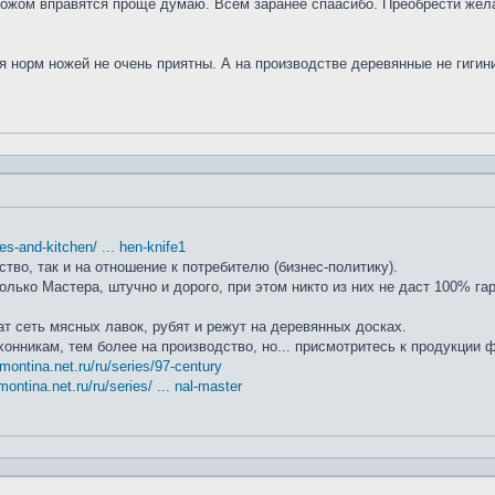
ножом вправятся проще думаю. Всем заранее спаасибо. Преобрести жела
я норм ножей не очень приятны. А на производстве деревянные не гиги
ifes-and-kitchen/ ... hen-knife1
ство, так и на отношение к потребителю (бизнес-политику).
лько Мастера, штучно и дорого, при этом никто из них не даст 100% га
т сеть мясных лавок, рубят и режут на деревянных досках.
хонникам, тем более на производство, но... присмотритесь к продукции
amontina.net.ru/ru/series/97-century
montina.net.ru/ru/series/ ... nal-master