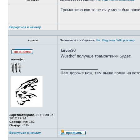
Тромантина как то не оч.у меня был.пок
Вернуться к началу
ameno
Заголовок сообщения:
Re: Ищу нож.5-8т.р.повар
faiver90
Wusthof получше трамонтинки будет.
ножефил
_________________
Чем дороже нож, тем выше полка на кот
Зарегистрирован:
Пн ноя 05,
2012 22:24
Сообщения:
182
Откуда:
СПб
Вернуться к началу