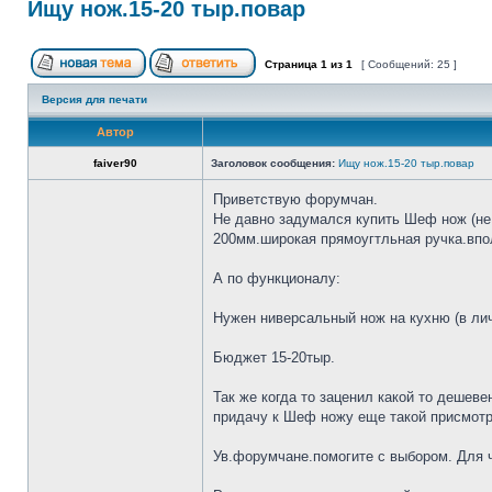
Ищу нож.15-20 тыр.повар
Страница
1
из
1
[ Сообщений: 25 ]
Версия для печати
Автор
faiver90
Заголовок сообщения:
Ищу нож.15-20 тыр.повар
Приветствую форумчан.
Не давно задумался купить Шеф нож (не 
200мм.широкая прямоугтльная ручка.впол
А по функционалу:
Нужен ниверсальный нож на кухню (в лич
Бюджет 15-20тыр.
Так же когда то заценил какой то дешеве
придачу к Шеф ножу еще такой присмотр
Ув.форумчане.помогите с выбором. Для че