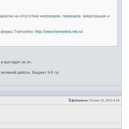
арантии на отсутствие непроваров, переваров, микротрещин и
и фирмы Tramontina:
http://www.tramontina.net.ru/
 и выглядят не оч.
 активной работы. Бюджет 5-8 т.р.
Добавлено:
Сб июн 15, 2013 4:19