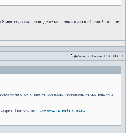
5-8 можно дороже.но не дешевле. Тромантина и ей подобные....не
Добавлено:
Пн июн 17, 2013 2:51
арантии на отсутствие непроваров, переваров, микротрещин и
и фирмы Tramontina:
http://www.tramontina.net.ru/