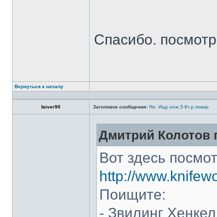
Спасибо. посмот
Вернуться к началу
faiver90
Заголовок сообщения:
Re: Ищу нож.5-8т.р.повар
Дмитрий Колотов п
Вот здесь посмот
http://www.knifew
Поищите:
- Звилинг Хенкел