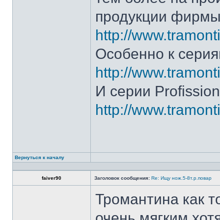
продукции фирмы 
http://www.tramonti
Особенно к серия
http://www.tramonti
И серии Profission
http://www.tramonti
Вернуться к началу
faiver90
Заголовок сообщения:
Re: Ищу нож.5-8т.р.повар
Тромантина как т
очень мягким.хот