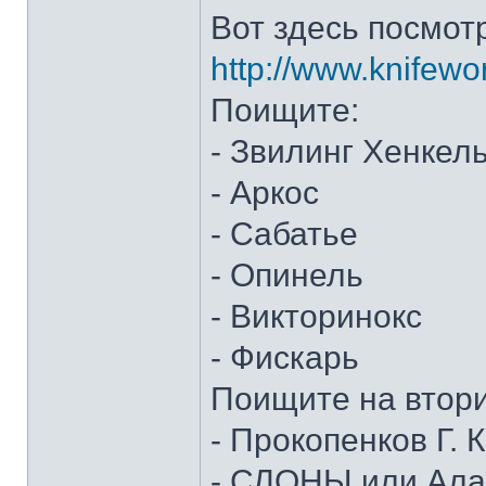
Вот здесь посмот
http://www.knifewo
Поищите:
- Звилинг Хенкел
- Аркос
- Сабатье
- Опинель
- Викторинокс
- Фискарь
Поищите на втор
- Прокопенков Г. К
- СЛОНЫ или Алан