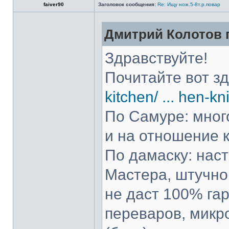
faiver90
Заголовок сообщения:
Re: Ищу нож.5-8т.р.повар
Дмитрий Колотов п
Здравствуйте!
Почитайте вот з
kitchen/ ... hen-kn
По Самуре: много
и на отношение к
По дамаску: нас
Мастера, штучно 
не даст 100% гар
переваров, микр