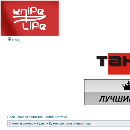
Вход
Сообщения без ответов
|
Активные темы
Список форумов
»
Кухня
»
Кухонные ножи и инвентарь