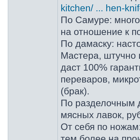
kitchen/ ... hen-kni
По Самуре: много 
на отношение к п
По дамаску: наст
Мастера, штучно и
даст 100% гарант
переваров, микро
(брак).
По разделочным д
мясных лавок, ру
От себя по ножам:
тем более на прои