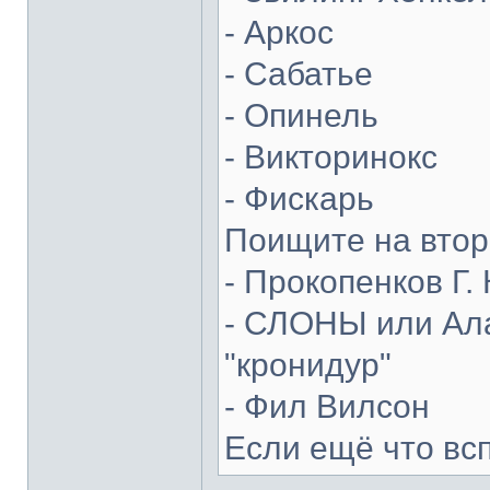
- Аркос
- Сабатье
- Опинель
- Викторинокс
- Фискарь
Поищите на втор
- Прокопенков Г. 
- СЛОНЫ или Ала
"кронидур"
- Фил Вилсон
Если ещё что вс