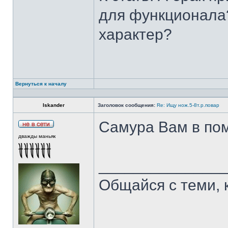
для функционала?
характер?
Вернуться к началу
Iskander
Заголовок сообщения:
Re: Ищу нож.5-8т.р.повар
Самура Вам в пом
дважды маньяк
______________
Общайся с теми, 