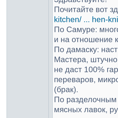
Почитайте вот з
kitchen/ ... hen-kn
По Самуре: много
и на отношение к
По дамаску: нас
Мастера, штучно 
не даст 100% гар
переваров, микр
(брак).
По разделочным 
мясных лавок, р