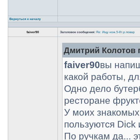
Вернуться к началу
faiver90
Заголовок сообщения:
Re: Ищу нож.5-8т.р.повар
Дмитрий Колотов п
faiver90
вы напиш
какой работы, д
Одно дело бутер
ресторане фрукт
У моих знакомых
пользуются Dick 
По ручкам да... 