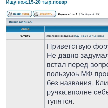
Ищу нож.15-20 тыр.повар
Страница
1
из
1
[ Сообщений: 25 ]
Версия для печати
Автор
faiver90
Заголовок сообщения:
Ищу нож.15-20 тыр.повар
Приветствую фор
Не давно задумал
встал перед вопр
пользуюь МФ проф
без названия. Кл
ручка.вполне себ
тупятся.