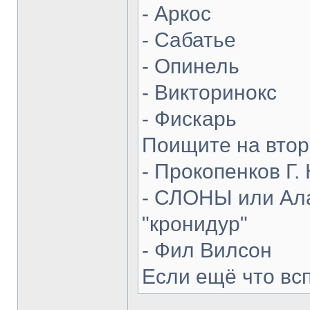
- Аркос
- Сабатье
- Опинель
- Викторинокс
- Фискарь
Поищите на втор
- Прокопенков Г. 
- СЛОНЫ или Ала
"кронидур"
- Фил Вилсон
Если ещё что вс