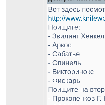
Вот здесь посмот
http://www.knifew
Поищите:
- Звилинг Хенкел
- Аркос
- Сабатье
- Опинель
- Викторинокс
- Фискарь
Поищите на втор
- Прокопенков Г. 