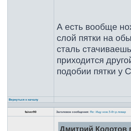
А есть вообще но
слой пятки на обы
сталь стачиваешь
приходится другой
подобии пятки у 
Вернуться к началу
faiver90
Заголовок сообщения:
Re: Ищу нож.5-8т.р.повар
Дмитрий Колотов п