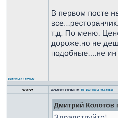
В первом посте н
все...ресторанчи
т.д. По меню. Це
дороже.но не деш
подобные....не и
Вернуться к началу
faiver90
Заголовок сообщения:
Re: Ищу нож.5-8т.р.повар
Дмитрий Колотов п
Здравствуйте!