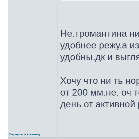
Не.тромантина ни
удобнее режу.а из
удобны.дк и выгля
Хочу что ни ть н
от 200 мм.не. оч 
день от активной 
Вернуться к началу