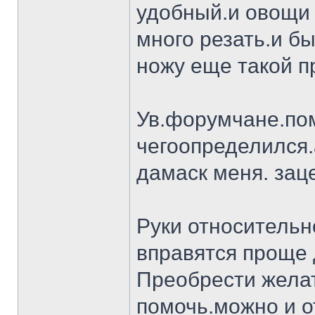
удобный.и овощи 
много резать.и бы
ножу еще такой п
Ув.форумчане.пом
чегоопределился.
дамаск меня. заце
Руки относительн
вправятся проще 
Преобрести желат
помочь.можно и о