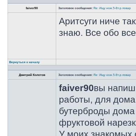
faiver90
Заголовок сообщения:
Re: Ищу нож.5-8т.р.повар
Аритсуги ниче та
знаю. Все обо вс
Вернуться к началу
Дмитрий Колотов
Заголовок сообщения:
Re: Ищу нож.5-8т.р.повар
faiver90
вы напиши
работы, для дома
бутерброды дома 
фруктовой нарезк
У моих знакомых 