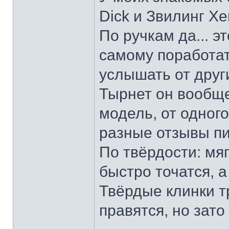
Dick и Звилинг Хе
По ручкам да... э
самому поработат
услышать от други
Тырнет он вообще 
модель, от одног
разные отзывы пи
По твёрдости: мяг
быстро точатся, а
Твёрдые клинки т
правятся, но зато