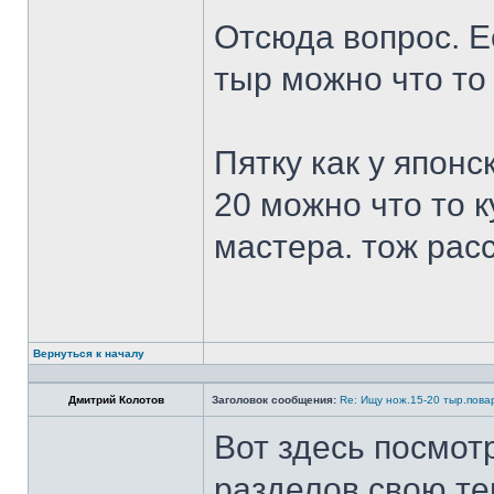
Отсюда вопрос. Ес
тыр можно что то
Пятку как у японс
20 можно что то к
мастера. тож рас
Вернуться к началу
Дмитрий Колотов
Заголовок сообщения:
Re: Ищу нож.15-20 тыр.пова
Вот здесь посмот
разделов свою те