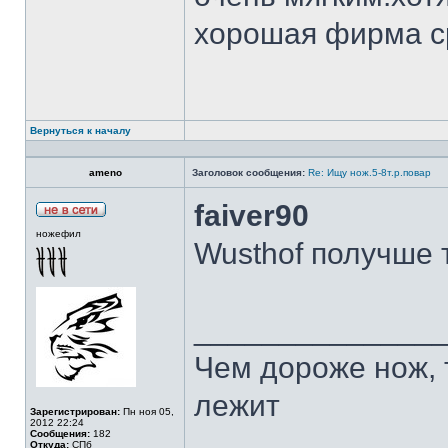
хорошая фирма с
Вернуться к началу
ameno
Заголовок сообщения:
Re: Ищу нож.5-8т.р.повар
faiver90
ножефил
Wusthof получше 
______________
Чем дороже нож, 
лежит
Зарегистрирован:
Пн ноя 05,
2012 22:24
Сообщения:
182
Откуда:
СПб