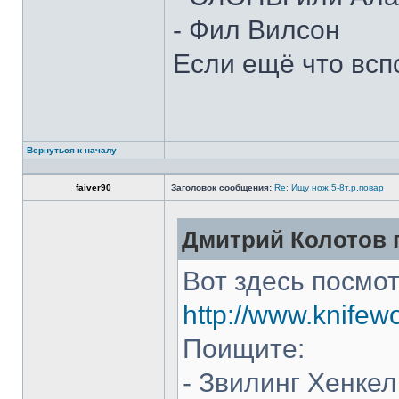
- Фил Вилсон
Если ещё что всп
Вернуться к началу
faiver90
Заголовок сообщения:
Re: Ищу нож.5-8т.р.повар
Дмитрий Колотов п
Вот здесь посмот
http://www.knifew
Поищите:
- Звилинг Хенкел