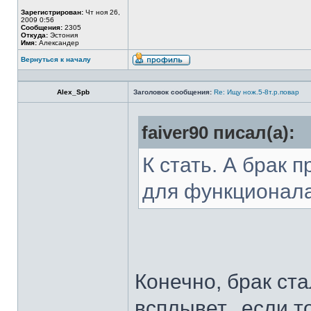
Зарегистрирован:
Чт ноя 26,
2009 0:56
Сообщения:
2305
Откуда:
Эстония
Имя:
Александер
Вернуться к началу
Alex_Spb
Заголовок сообщения:
Re: Ищу нож.5-8т.р.повар
faiver90 писал(а):
К стать. А брак 
для функционал
Конечно, брак ста
всплывет...если т