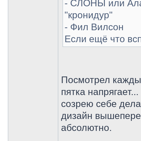
- СЛОНЫ или Ала
"кронидур"
- Фил Вилсон
Если ещё что вс
Посмотрел каждый
пятка напрягает...
созрею себе делат
дизайн вышепере
абсолютно.