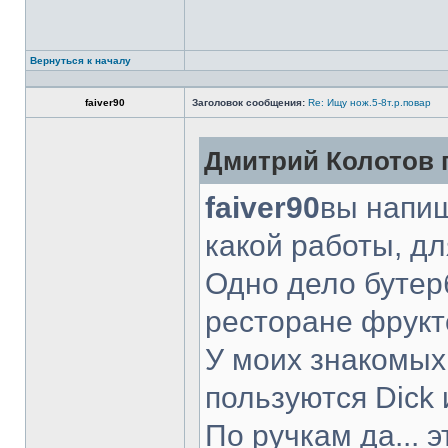
Вернуться к началу
faiver90
Заголовок сообщения:
Re: Ищу нож.5-8т.р.повар
Дмитрий Колотов п
faiver90
вы напиш
какой работы, д
Одно дело бутер
ресторане фрукт
У моих знакомых
пользуются Dick 
По ручкам да... 