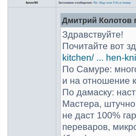
faiver90
Заголовок сообщения:
Re: Ищу нож.5-8т.р.повар
Дмитрий Колотов п
Здравствуйте!
Почитайте вот з
kitchen/ ... hen-kn
По Самуре: много
и на отношение к
По дамаску: нас
Мастера, штучно 
не даст 100% гар
переваров, микр