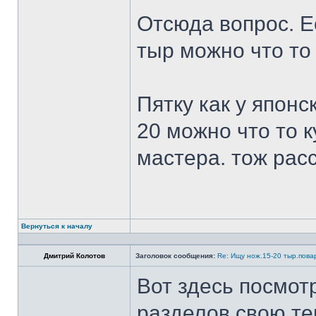
Отсюда вопрос. Ес
тыр можно что то
Пятку как у японс
20 можно что то к
мастера. тож рас
Вернуться к началу
Дмитрий Колотов
Заголовок сообщения:
Re: Ищу нож.15-20 тыр.пова
Вот здесь посмот
разделов свою те