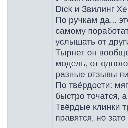
Dick и Звилинг Хе
По ручкам да... э
самому поработат
услышать от други
Тырнет он вообще 
модель, от одног
разные отзывы пи
По твёрдости: мяг
быстро точатся, а
Твёрдые клинки т
правятся, но зато