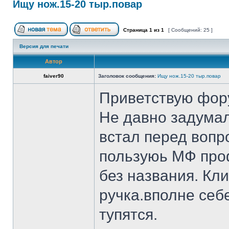
Ищу нож.15-20 тыр.повар
Страница
1
из
1
[ Сообщений: 25 ]
Версия для печати
Автор
faiver90
Заголовок сообщения:
Ищу нож.15-20 тыр.повар
Приветствую фор
Не давно задумал
встал перед вопр
пользуюь МФ проф
без названия. Кл
ручка.вполне себ
тупятся.