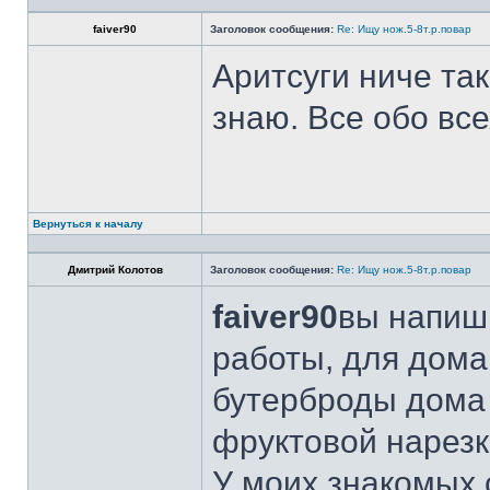
faiver90
Заголовок сообщения:
Re: Ищу нож.5-8т.р.повар
Аритсуги ниче та
знаю. Все обо вс
Вернуться к началу
Дмитрий Колотов
Заголовок сообщения:
Re: Ищу нож.5-8т.р.повар
faiver90
вы напиши
работы, для дома
бутерброды дома 
фруктовой нарезк
У моих знакомых 