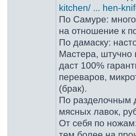
kitchen/ ... hen-kni
По Самуре: много 
на отношение к п
По дамаску: наст
Мастера, штучно и
даст 100% гарант
переваров, микро
(брак).
По разделочным д
мясных лавок, ру
От себя по ножам:
тем более на прои