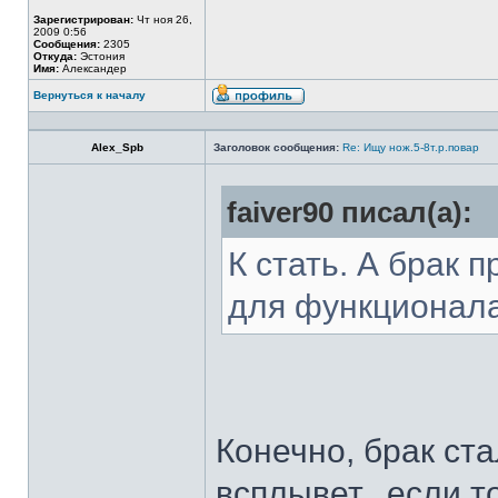
Зарегистрирован:
Чт ноя 26,
2009 0:56
Сообщения:
2305
Откуда:
Эстония
Имя:
Александер
Вернуться к началу
Alex_Spb
Заголовок сообщения:
Re: Ищу нож.5-8т.р.повар
faiver90 писал(а):
К стать. А брак 
для функционал
Конечно, брак ста
всплывет...если т