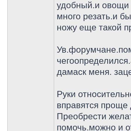
удобный.и овощи 
много резать.и бы
ножу еще такой п
Ув.форумчане.пом
чегоопределился.
дамаск меня. заце
Руки относительн
вправятся проще 
Преобрести желат
помочь.можно и о