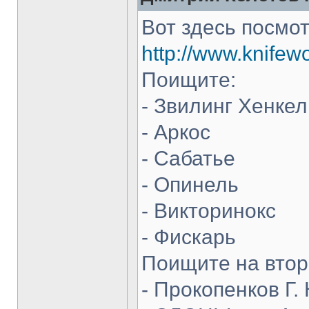
Вот здесь посмот
http://www.knifew
Поищите:
- Звилинг Хенкел
- Аркос
- Сабатье
- Опинель
- Викторинокс
- Фискарь
Поищите на втор
- Прокопенков Г. 