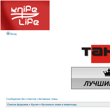
Вход
Сообщения без ответов
|
Активные темы
Список форумов
»
Кухня
»
Кухонные ножи и инвентарь