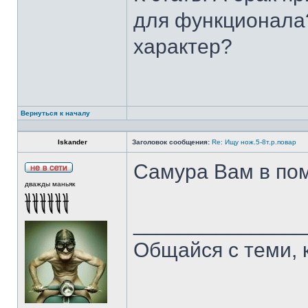
для функционала?
характер?
Вернуться к началу
Iskander
Заголовок сообщения:
Re: Ищу нож.5-8т.р.повар
Самура Вам в пом
дважды маньяк
______________
Общайся с теми, 