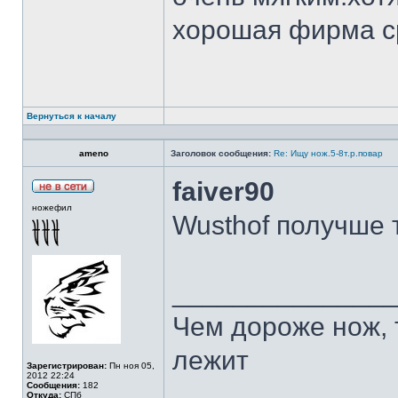
хорошая фирма с
Вернуться к началу
ameno
Заголовок сообщения:
Re: Ищу нож.5-8т.р.повар
faiver90
ножефил
Wusthof получше 
______________
Чем дороже нож, 
лежит
Зарегистрирован:
Пн ноя 05,
2012 22:24
Сообщения:
182
Откуда:
СПб