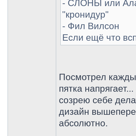
- СЛОНЫ или Ала
"кронидур"
- Фил Вилсон
Если ещё что вс
Посмотрел каждый
пятка напрягает...
созрею себе делат
дизайн вышепере
абсолютно.