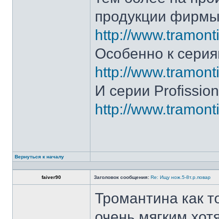
продукции фирмы 
http://www.tramonti
Особенно к серия
http://www.tramonti
И серии Profission
http://www.tramonti
Вернуться к началу
faiver90
Заголовок сообщения:
Re: Ищу нож.5-8т.р.повар
Тромантина как т
очень мягким.хот