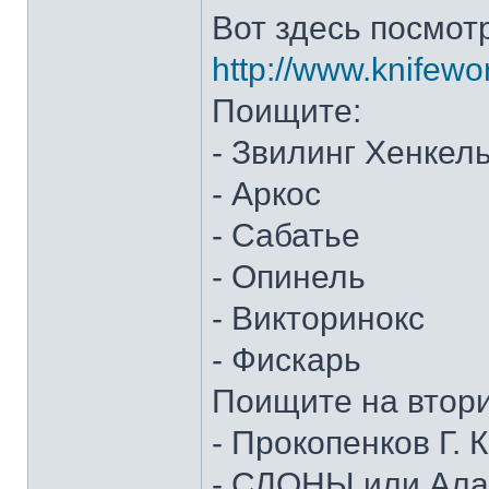
Вот здесь посмот
http://www.knifewo
Поищите:
- Звилинг Хенкел
- Аркос
- Сабатье
- Опинель
- Викторинокс
- Фискарь
Поищите на втор
- Прокопенков Г. К
- СЛОНЫ или Алан