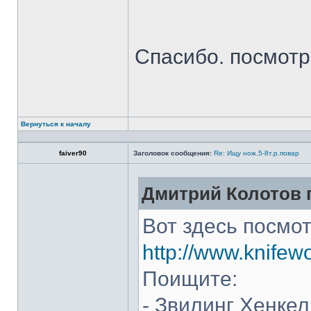
Спасибо. посмот
Вернуться к началу
faiver90
Заголовок сообщения:
Re: Ищу нож.5-8т.р.повар
Дмитрий Колотов п
Вот здесь посмот
http://www.knifew
Поищите:
- Звилинг Хенкел