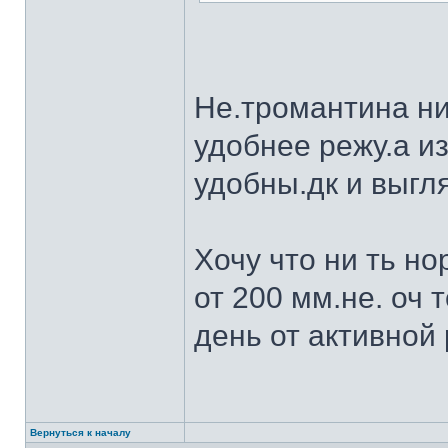
Не.тромантина ни
удобнее режу.а из
удобны.дк и выгля
Хочу что ни ть н
от 200 мм.не. оч 
день от активной 
Вернуться к началу