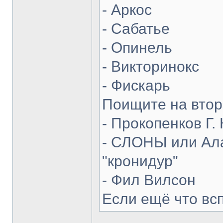
- Аркос
- Сабатье
- Опинель
- Викторинокс
- Фискарь
Поищите на втор
- Прокопенков Г. 
- СЛОНЫ или Ала
"кронидур"
- Фил Вилсон
Если ещё что вс