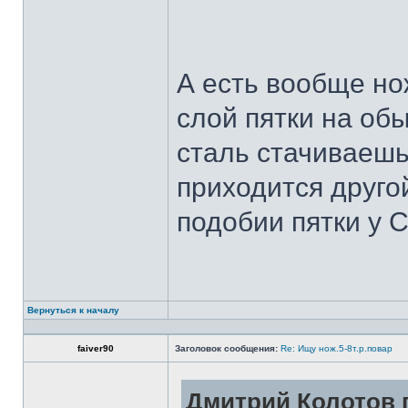
А есть вообще но
слой пятки на обы
сталь стачиваешь
приходится другой
подобии пятки у 
Вернуться к началу
faiver90
Заголовок сообщения:
Re: Ищу нож.5-8т.р.повар
Дмитрий Колотов п