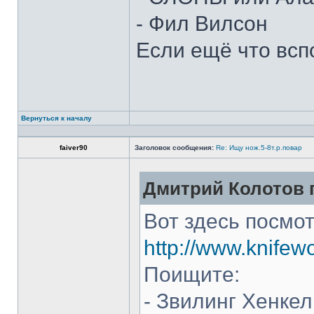
- Фил Вилсон
Если ещё что всп
Вернуться к началу
faiver90
Заголовок сообщения:
Re: Ищу нож.5-8т.р.повар
Дмитрий Колотов п
Вот здесь посмот
http://www.knifew
Поищите:
- Звилинг Хенкел