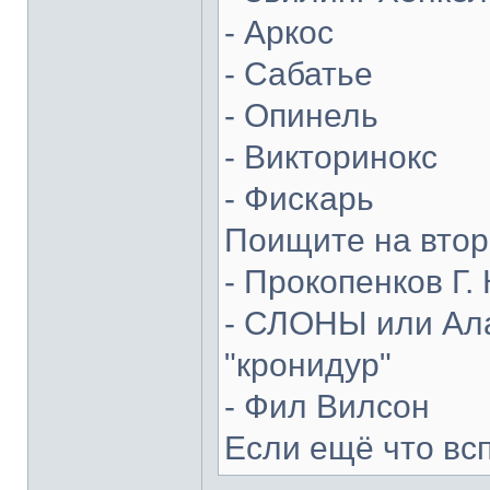
- Аркос
- Сабатье
- Опинель
- Викторинокс
- Фискарь
Поищите на втор
- Прокопенков Г. 
- СЛОНЫ или Ала
"кронидур"
- Фил Вилсон
Если ещё что вс