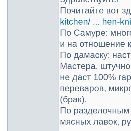
Почитайте вот з
kitchen/ ... hen-kn
По Самуре: много
и на отношение к
По дамаску: нас
Мастера, штучно 
не даст 100% гар
переваров, микр
(брак).
По разделочным 
мясных лавок, р