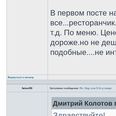
В первом посте н
все...ресторанчи
т.д. По меню. Це
дороже.но не деш
подобные....не и
Вернуться к началу
faiver90
Заголовок сообщения:
Re: Ищу нож.5-8т.р.повар
Дмитрий Колотов п
Здравствуйте!