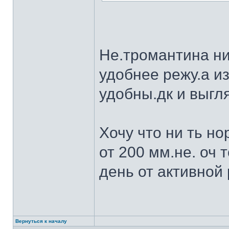
Не.тромантина ни
удобнее режу.а из
удобны.дк и выгля
Хочу что ни ть н
от 200 мм.не. оч 
день от активной 
Вернуться к началу