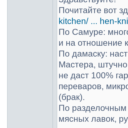
Почитайте вот з
kitchen/ ... hen-kn
По Самуре: много
и на отношение к
По дамаску: нас
Мастера, штучно 
не даст 100% гар
переваров, микр
(брак).
По разделочным 
мясных лавок, р