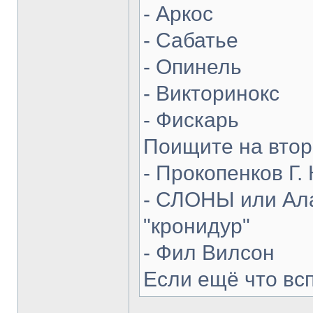
- Аркос
- Сабатье
- Опинель
- Викторинокс
- Фискарь
Поищите на втор
- Прокопенков Г. 
- СЛОНЫ или Ала
"кронидур"
- Фил Вилсон
Если ещё что вс