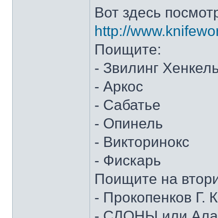
Вот здесь посмот
http://www.knifewo
Поищите:
- Звилинг Хенкел
- Аркос
- Сабатье
- Опинель
- Викторинокс
- Фискарь
Поищите на втор
- Прокопенков Г. К
- СЛОНЫ или Алан