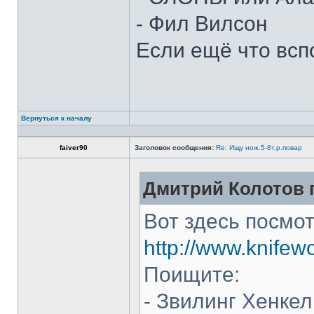
- Фил Вилсон
Если ещё что всп
Вернуться к началу
faiver90
Заголовок сообщения:
Re: Ищу нож.5-8т.р.повар
Дмитрий Колотов п
Вот здесь посмот
http://www.knifew
Поищите:
- Звилинг Хенкел