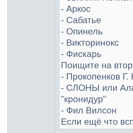
- Аркос
- Сабатье
- Опинель
- Викторинокс
- Фискарь
Поищите на втор
- Прокопенков Г. 
- СЛОНЫ или Ала
"кронидур"
- Фил Вилсон
Если ещё что вс