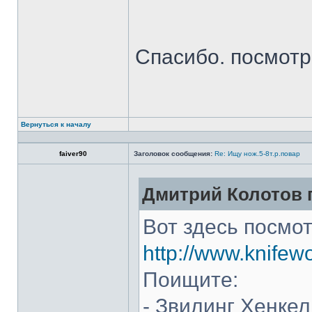
Спасибо. посмот
Вернуться к началу
faiver90
Заголовок сообщения:
Re: Ищу нож.5-8т.р.повар
Дмитрий Колотов п
Вот здесь посмот
http://www.knifew
Поищите:
- Звилинг Хенкел