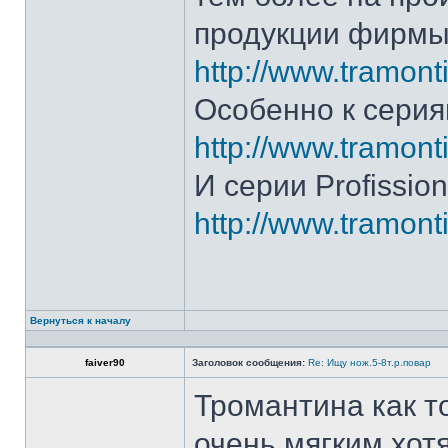
продукции фирмы 
http://www.tramonti
Особенно к серия
http://www.tramonti
И серии Profission
http://www.tramonti
Вернуться к началу
faiver90
Заголовок сообщения:
Re: Ищу нож.5-8т.р.повар
Тромантина как т
очень мягким.хот