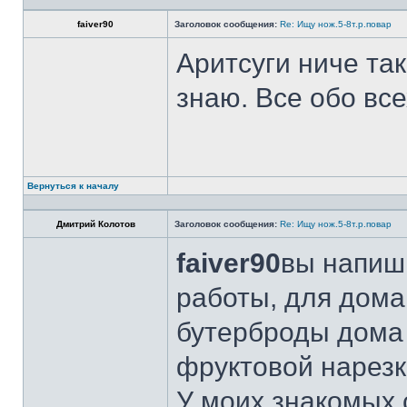
faiver90
Заголовок сообщения:
Re: Ищу нож.5-8т.р.повар
Аритсуги ниче та
знаю. Все обо вс
Вернуться к началу
Дмитрий Колотов
Заголовок сообщения:
Re: Ищу нож.5-8т.р.повар
faiver90
вы напиши
работы, для дома
бутерброды дома 
фруктовой нарезк
У моих знакомых 