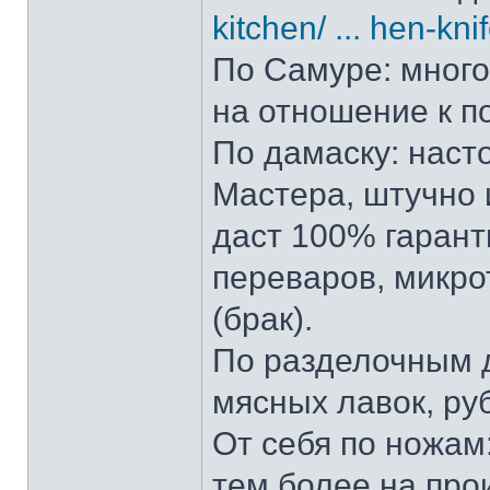
kitchen/ ... hen-kni
По Самуре: много 
на отношение к п
По дамаску: наст
Мастера, штучно и
даст 100% гарант
переваров, микро
(брак).
По разделочным д
мясных лавок, ру
От себя по ножам:
тем более на прои