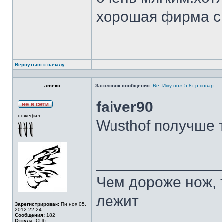
хорошая фирма с
Вернуться к началу
ameno
Заголовок сообщения:
Re: Ищу нож.5-8т.р.повар
faiver90
ножефил
Wusthof получше 
______________
Чем дороже нож, 
лежит
Зарегистрирован:
Пн ноя 05,
2012 22:24
Сообщения:
182
Откуда:
СПб