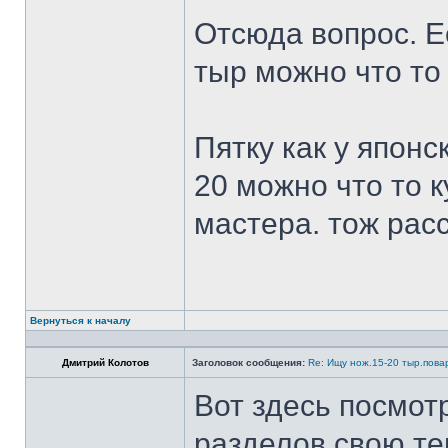
Отсюда вопрос. Ес
тыр можно что то
Пятку как у японс
20 можно что то к
мастера. тож рас
Вернуться к началу
Дмитрий Колотов
Заголовок сообщения:
Re: Ищу нож.15-20 тыр.пова
Вот здесь посмот
разделов свою те