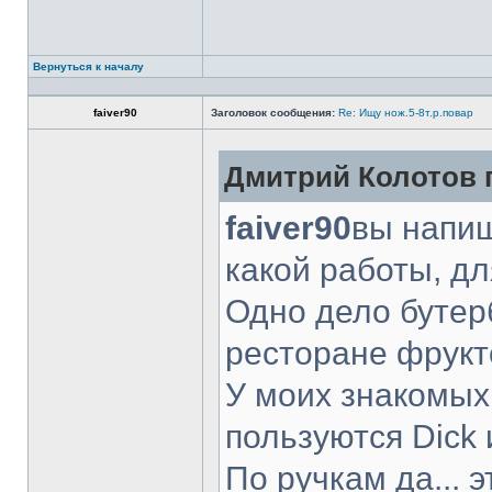
Вернуться к началу
faiver90
Заголовок сообщения:
Re: Ищу нож.5-8т.р.повар
Дмитрий Колотов п
faiver90
вы напиш
какой работы, д
Одно дело бутер
ресторане фрукт
У моих знакомых
пользуются Dick 
По ручкам да... 