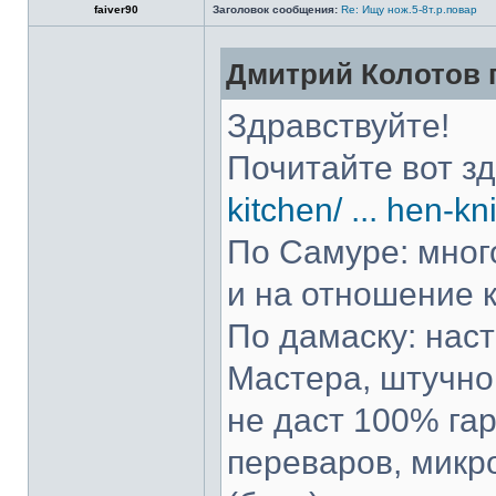
faiver90
Заголовок сообщения:
Re: Ищу нож.5-8т.р.повар
Дмитрий Колотов п
Здравствуйте!
Почитайте вот з
kitchen/ ... hen-kn
По Самуре: много
и на отношение к
По дамаску: нас
Мастера, штучно 
не даст 100% гар
переваров, микр