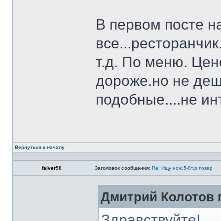
В первом посте н
все...ресторанчи
т.д. По меню. Це
дороже.но не деш
подобные....не и
Вернуться к началу
faiver90
Заголовок сообщения:
Re: Ищу нож.5-8т.р.повар
Дмитрий Колотов п
Здравствуйте!