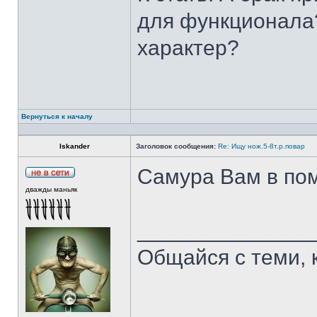
для функционала?
характер?
Вернуться к началу
Iskander
Заголовок сообщения:
Re: Ищу нож.5-8т.р.повар
Самура Вам в пом
дважды маньяк
______________
Общайся с теми, 