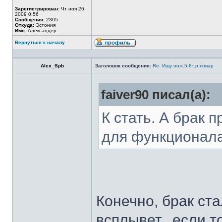
Зарегистрирован:
Чт ноя 26,
2009 0:56
Сообщения:
2305
Откуда:
Эстония
Имя:
Александер
Вернуться к началу
Alex_Spb
Заголовок сообщения:
Re: Ищу нож.5-8т.р.повар
faiver90 писал(а):
К стать. А брак 
для функционал
Конечно, брак ста
всплывет...если т