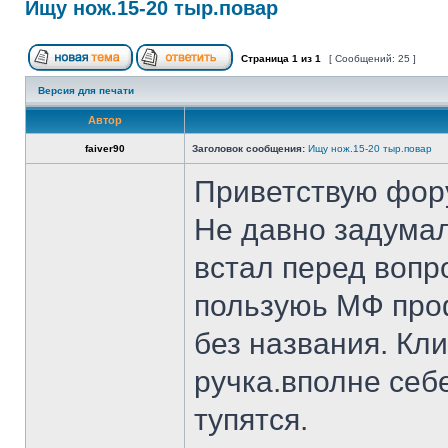
Ищу нож.15-20 тыр.повар
Страница
1
из
1
[ Сообщений: 25 ]
Версия для печати
Автор
faiver90
Заголовок сообщения:
Ищу нож.15-20 тыр.повар
Приветствую фор
Не давно задумал
встал перед вопр
пользуюь МФ проф
без названия. Кл
ручка.вполне себ
тупятся.