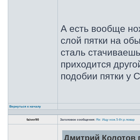
А есть вообще но
слой пятки на обы
сталь стачиваешь
приходится другой
подобии пятки у 
Вернуться к началу
faiver90
Заголовок сообщения:
Re: Ищу нож.5-8т.р.повар
Дмитрий Колотов п