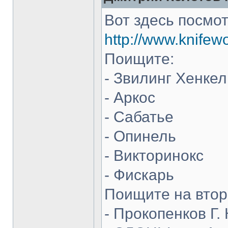
Вот здесь посмот
http://www.knifew
Поищите:
- Звилинг Хенкел
- Аркос
- Сабатье
- Опинель
- Викторинокс
- Фискарь
Поищите на втор
- Прокопенков Г. 