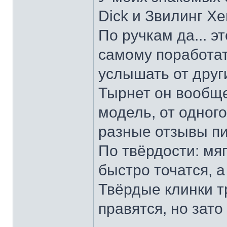
Dick и Звилинг Хе
По ручкам да... э
самому поработат
услышать от други
Тырнет он вообще 
модель, от одног
разные отзывы пи
По твёрдости: мяг
быстро точатся, а
Твёрдые клинки т
правятся, но зато