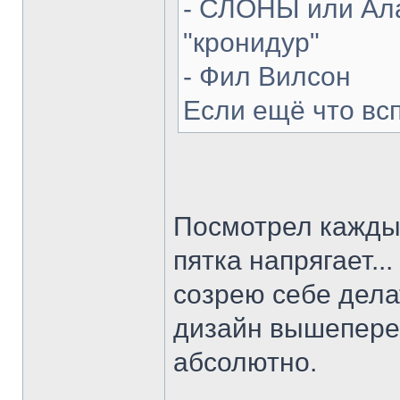
- СЛОНЫ или Ала
"кронидур"
- Фил Вилсон
Если ещё что вс
Посмотрел каждый
пятка напрягает...
созрею себе делат
дизайн вышепере
абсолютно.