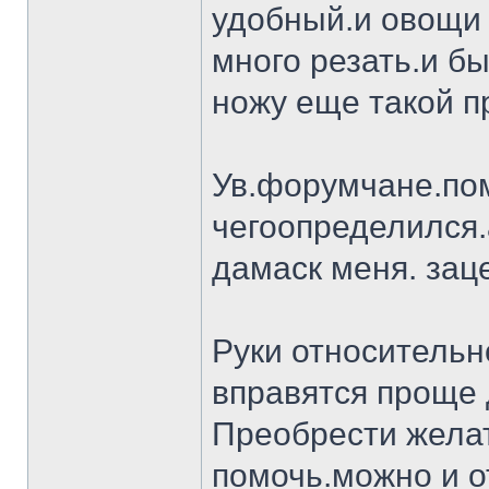
удобный.и овощи 
много резать.и бы
ножу еще такой п
Ув.форумчане.пом
чегоопределился.
дамаск меня. заце
Руки относительн
вправятся проще 
Преобрести желат
помочь.можно и о