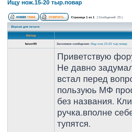
Ищу нож.15-20 тыр.повар
Страница
1
из
1
[ Сообщений: 25 ]
Версия для печати
Автор
faiver90
Заголовок сообщения:
Ищу нож.15-20 тыр.повар
Приветствую фор
Не давно задумал
встал перед вопр
пользуюь МФ проф
без названия. Кл
ручка.вполне себ
тупятся.