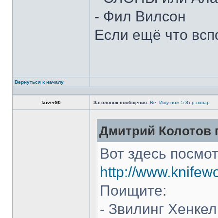
- Фил Вилсон
Если ещё что всп
Вернуться к началу
faiver90
Заголовок сообщения:
Re: Ищу нож.5-8т.р.повар
Дмитрий Колотов п
Вот здесь посмот
http://www.knifew
Поищите:
- Звилинг Хенкел