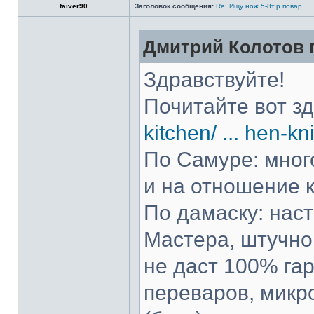
faiver90
Заголовок сообщения:
Re: Ищу нож.5-8т.р.повар
Дмитрий Колотов п
Здравствуйте!
Почитайте вот з
kitchen/ ... hen-kn
По Самуре: много
и на отношение к
По дамаску: нас
Мастера, штучно 
не даст 100% гар
переваров, микр