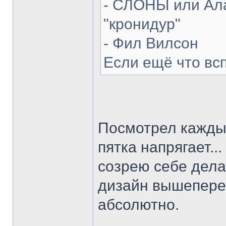
- СЛОНЫ или Ала
"кронидур"
- Фил Вилсон
Если ещё что вс
Посмотрел каждый
пятка напрягает...
созрею себе делат
дизайн вышепере
абсолютно.