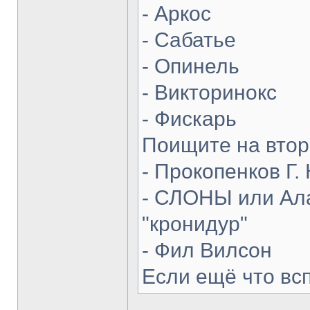
- Аркос
- Сабатье
- Опинель
- Викторинокс
- Фискарь
Поищите на втор
- Прокопенков Г. 
- СЛОНЫ или Ала
"кронидур"
- Фил Вилсон
Если ещё что вс