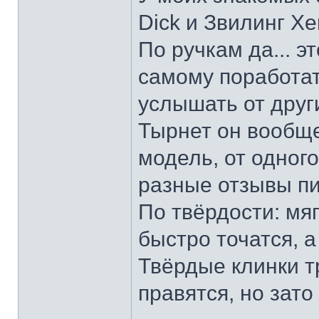
Dick и Звилинг Хе
По ручкам да... э
самому поработат
услышать от други
Тырнет он вообще 
модель, от одног
разные отзывы пи
По твёрдости: мяг
быстро точатся, а
Твёрдые клинки т
правятся, но зато