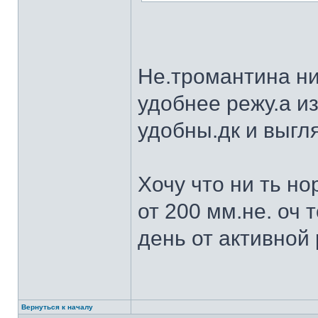
Не.тромантина ни
удобнее режу.а из
удобны.дк и выгля
Хочу что ни ть н
от 200 мм.не. оч 
день от активной 
Вернуться к началу