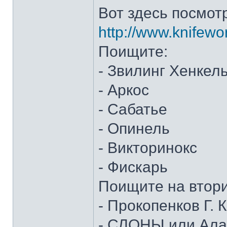
Вот здесь посмот
http://www.knifewo
Поищите:
- Звилинг Хенкел
- Аркос
- Сабатье
- Опинель
- Викторинокс
- Фискарь
Поищите на втор
- Прокопенков Г. К
- СЛОНЫ или Алан