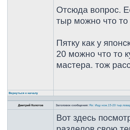
Отсюда вопрос. Ес
тыр можно что то
Пятку как у японс
20 можно что то к
мастера. тож рас
Вернуться к началу
Дмитрий Колотов
Заголовок сообщения:
Re: Ищу нож.15-20 тыр.пова
Вот здесь посмот
разделов свою те