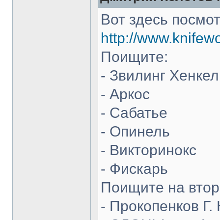
Вот здесь посмот
http://www.knifew
Поищите:
- Звилинг Хенкел
- Аркос
- Сабатье
- Опинель
- Викторинокс
- Фискарь
Поищите на втор
- Прокопенков Г. 