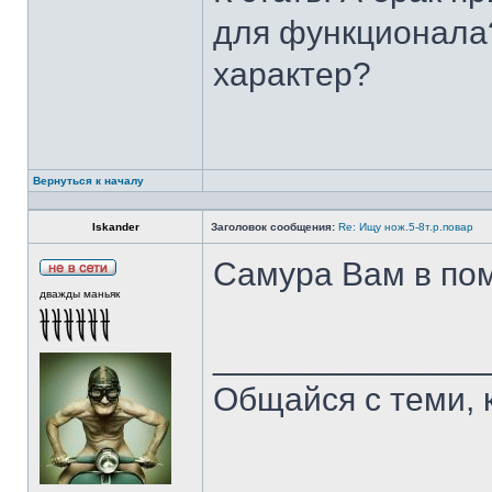
для функционала?
характер?
Вернуться к началу
Iskander
Заголовок сообщения:
Re: Ищу нож.5-8т.р.повар
Самура Вам в пом
дважды маньяк
______________
Общайся с теми, 