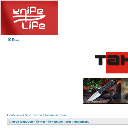
Вход
Сообщения без ответов
|
Активные темы
Список форумов
»
Кухня
»
Кухонные ножи и инвентарь