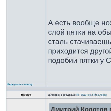
А есть вообще но
слой пятки на обы
сталь стачиваешь
приходится другой
подобии пятки у 
Вернуться к началу
faiver90
Заголовок сообщения:
Re: Ищу нож.5-8т.р.повар
Дмитрий Колотов п