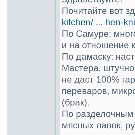
Почитайте вот з
kitchen/ ... hen-kn
По Самуре: много
и на отношение к
По дамаску: нас
Мастера, штучно 
не даст 100% гар
переваров, микр
(брак).
По разделочным 
мясных лавок, р