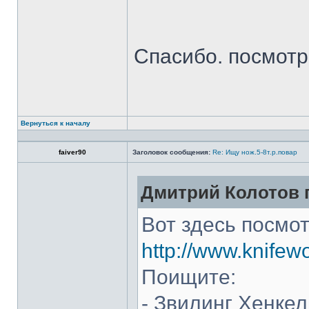
Спасибо. посмот
Вернуться к началу
faiver90
Заголовок сообщения:
Re: Ищу нож.5-8т.р.повар
Дмитрий Колотов п
Вот здесь посмот
http://www.knifew
Поищите:
- Звилинг Хенкел