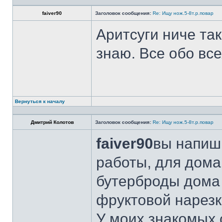
faiver90
Заголовок сообщения:
Re: Ищу нож.5-8т.р.повар
Аритсуги ниче та
знаю. Все обо вс
Вернуться к началу
Дмитрий Колотов
Заголовок сообщения:
Re: Ищу нож.5-8т.р.повар
faiver90
вы напиши
работы, для дома
бутерброды дома 
фруктовой нарезк
У моих знакомых 