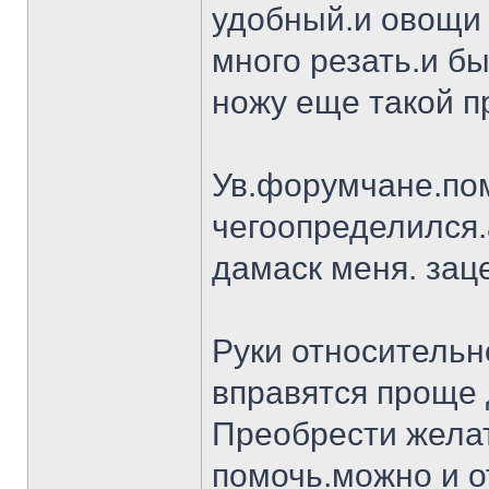
удобный.и овощи 
много резать.и бы
ножу еще такой п
Ув.форумчане.пом
чегоопределился.
дамаск меня. заце
Руки относительн
вправятся проще 
Преобрести желат
помочь.можно и о