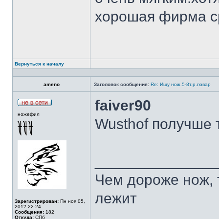
хорошая фирма с
Вернуться к началу
ameno
Заголовок сообщения:
Re: Ищу нож.5-8т.р.повар
faiver90
ножефил
Wusthof получше 
______________
Чем дороже нож, 
лежит
Зарегистрирован:
Пн ноя 05,
2012 22:24
Сообщения:
182
Откуда:
СПб