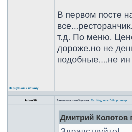
В первом посте н
все...ресторанчи
т.д. По меню. Це
дороже.но не деш
подобные....не и
Вернуться к началу
faiver90
Заголовок сообщения:
Re: Ищу нож.5-8т.р.повар
Дмитрий Колотов п
Здравствуйте!