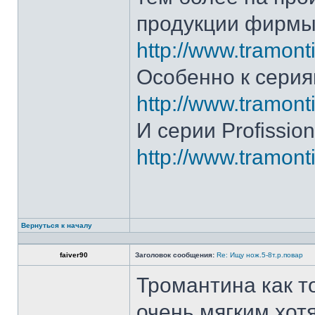
продукции фирмы 
http://www.tramonti
Особенно к серия
http://www.tramonti
И серии Profission
http://www.tramonti
Вернуться к началу
faiver90
Заголовок сообщения:
Re: Ищу нож.5-8т.р.повар
Тромантина как т
очень мягким.хот