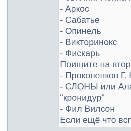
- Аркос
- Сабатье
- Опинель
- Викторинокс
- Фискарь
Поищите на втор
- Прокопенков Г. 
- СЛОНЫ или Ала
"кронидур"
- Фил Вилсон
Если ещё что вс