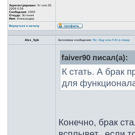
Зарегистрирован:
Чт ноя 26,
2009 0:56
Сообщения:
2305
Откуда:
Эстония
Имя:
Александер
Вернуться к началу
Alex_Spb
Заголовок сообщения:
Re: Ищу нож.5-8т.р.повар
faiver90 писал(а):
К стать. А брак 
для функционал
Конечно, брак ста
всплывет...если т