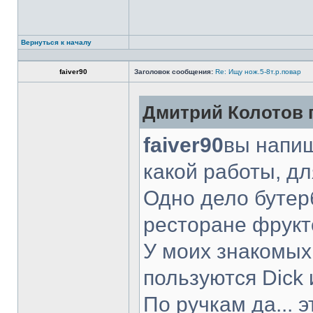
Вернуться к началу
faiver90
Заголовок сообщения:
Re: Ищу нож.5-8т.р.повар
Дмитрий Колотов п
faiver90
вы напиш
какой работы, д
Одно дело бутер
ресторане фрукт
У моих знакомых
пользуются Dick 
По ручкам да... 