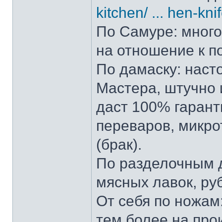
kitchen/ ... hen-kni
По Самуре: много 
на отношение к п
По дамаску: наст
Мастера, штучно и
даст 100% гарант
переваров, микро
(брак).
По разделочным д
мясных лавок, ру
От себя по ножам:
тем более на прои