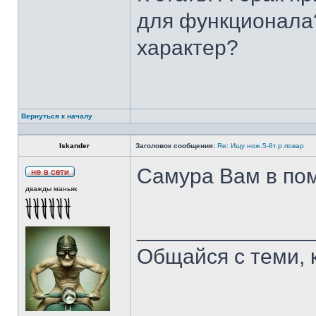
для функционала?
характер?
Вернуться к началу
Iskander
Заголовок сообщения:
Re: Ищу нож.5-8т.р.повар
Самура Вам в пом
дважды маньяк
______________
Общайся с теми, 