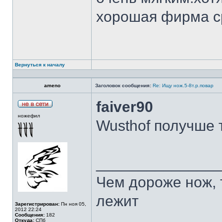
хорошая фирма с
Вернуться к началу
ameno
Заголовок сообщения:
Re: Ищу нож.5-8т.р.повар
faiver90
ножефил
Wusthof получше 
______________
Чем дороже нож, 
лежит
Зарегистрирован:
Пн ноя 05,
2012 22:24
Сообщения:
182
Откуда:
СПб