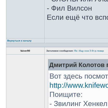
- Фил Вилсон
Если ещё что всп
Вернуться к началу
faiver90
Заголовок сообщения:
Re: Ищу нож.5-8т.р.повар
Дмитрий Колотов п
Вот здесь посмот
http://www.knifew
Поищите:
- Звилинг Хенкел