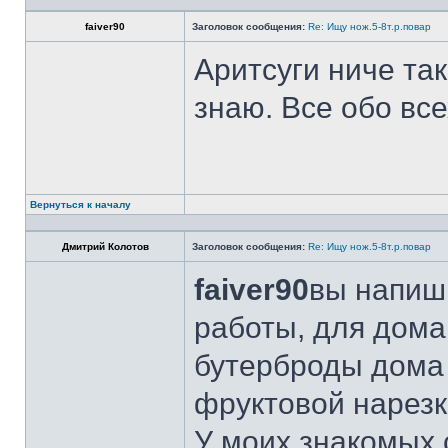
faiver90
Заголовок сообщения:
Re: Ищу нож.5-8т.р.повар
Аритсуги ниче та
знаю. Все обо вс
Вернуться к началу
Дмитрий Колотов
Заголовок сообщения:
Re: Ищу нож.5-8т.р.повар
faiver90
вы напиши
работы, для дома
бутерброды дома 
фруктовой нарезк
У моих знакомых 