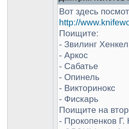
Вот здесь посмот
http://www.knifew
Поищите:
- Звилинг Хенкел
- Аркос
- Сабатье
- Опинель
- Викторинокс
- Фискарь
Поищите на втор
- Прокопенков Г. 