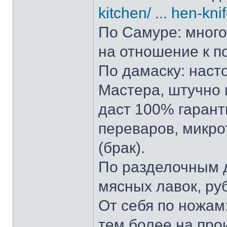
kitchen/ ... hen-kni
По Самуре: много 
на отношение к п
По дамаску: наст
Мастера, штучно и
даст 100% гарант
переваров, микро
(брак).
По разделочным д
мясных лавок, ру
От себя по ножам:
тем более на прои