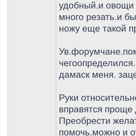
удобный.и овощи 
много резать.и бы
ножу еще такой п
Ув.форумчане.пом
чегоопределился.
дамаск меня. заце
Руки относительн
вправятся проще 
Преобрести желат
помочь.можно и о