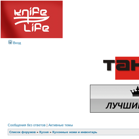
Вход
Сообщения без ответов
|
Активные темы
Список форумов
»
Кухня
»
Кухонные ножи и инвентарь