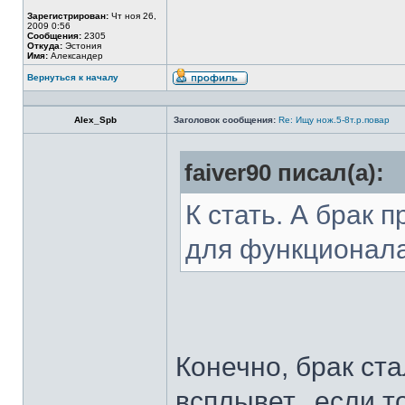
Зарегистрирован:
Чт ноя 26,
2009 0:56
Сообщения:
2305
Откуда:
Эстония
Имя:
Александер
Вернуться к началу
Alex_Spb
Заголовок сообщения:
Re: Ищу нож.5-8т.р.повар
faiver90 писал(а):
К стать. А брак 
для функционал
Конечно, брак ста
всплывет...если т