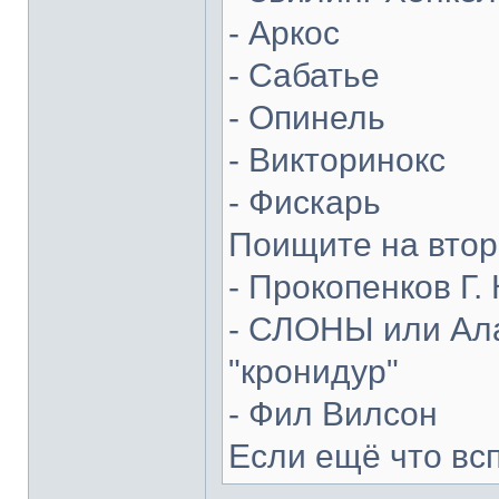
- Аркос
- Сабатье
- Опинель
- Викторинокс
- Фискарь
Поищите на втор
- Прокопенков Г. 
- СЛОНЫ или Ала
"кронидур"
- Фил Вилсон
Если ещё что вс