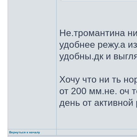
Не.тромантина ни
удобнее режу.а из
удобны.дк и выгля
Хочу что ни ть н
от 200 мм.не. оч 
день от активной 
Вернуться к началу