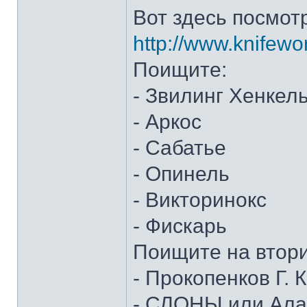
Вот здесь посмот
http://www.knifewo
Поищите:
- Звилинг Хенкел
- Аркос
- Сабатье
- Опинель
- Викторинокс
- Фискарь
Поищите на втор
- Прокопенков Г. К
- СЛОНЫ или Алан