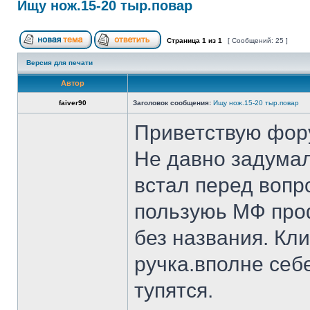
Ищу нож.15-20 тыр.повар
Страница
1
из
1
[ Сообщений: 25 ]
Версия для печати
Автор
faiver90
Заголовок сообщения:
Ищу нож.15-20 тыр.повар
Приветствую фор
Не давно задумал
встал перед вопр
пользуюь МФ проф
без названия. Кл
ручка.вполне себ
тупятся.