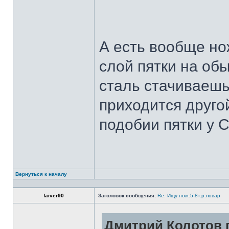
А есть вообще но
слой пятки на обы
сталь стачиваешь
приходится другой
подобии пятки у 
Вернуться к началу
faiver90
Заголовок сообщения:
Re: Ищу нож.5-8т.р.повар
Дмитрий Колотов п