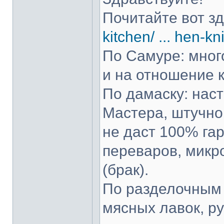
Почитайте вот з
kitchen/ ... hen-kn
По Самуре: много
и на отношение к
По дамаску: нас
Мастера, штучно 
не даст 100% гар
переваров, микр
(брак).
По разделочным 
мясных лавок, р