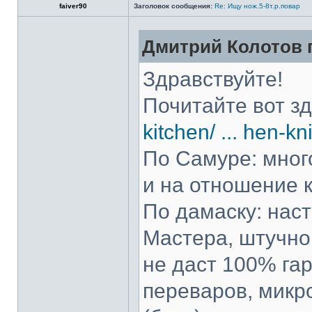
faiver90
Заголовок сообщения:
Re: Ищу нож.5-8т.р.повар
Дмитрий Колотов п
Здравствуйте!
Почитайте вот з
kitchen/ ... hen-kn
По Самуре: много
и на отношение к
По дамаску: нас
Мастера, штучно 
не даст 100% гар
переваров, микр