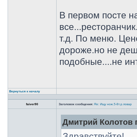
В первом посте н
все...ресторанчи
т.д. По меню. Це
дороже.но не деш
подобные....не и
Вернуться к началу
faiver90
Заголовок сообщения:
Re: Ищу нож.5-8т.р.повар
Дмитрий Колотов п
Здравствуйте!