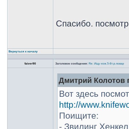
Спасибо. посмот
Вернуться к началу
faiver90
Заголовок сообщения:
Re: Ищу нож.5-8т.р.повар
Дмитрий Колотов п
Вот здесь посмот
http://www.knifew
Поищите:
- Звилинг Хенкел