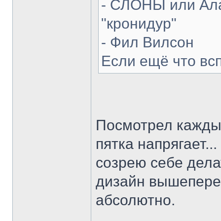
- СЛОНЫ или Ала
"кронидур"
- Фил Вилсон
Если ещё что вс
Посмотрел каждый
пятка напрягает...
созрею себе делат
дизайн вышепере
абсолютно.