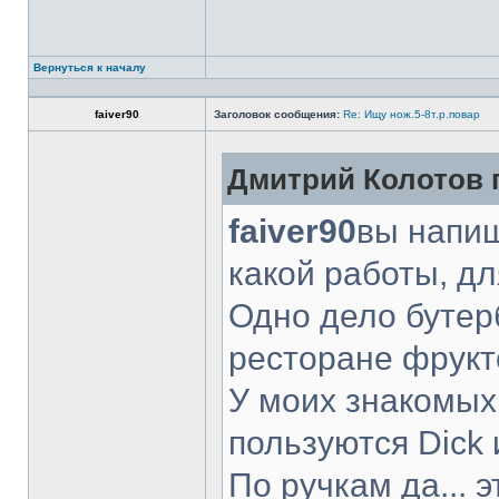
Вернуться к началу
faiver90
Заголовок сообщения:
Re: Ищу нож.5-8т.р.повар
Дмитрий Колотов п
faiver90
вы напиш
какой работы, д
Одно дело бутер
ресторане фрукт
У моих знакомых
пользуются Dick 
По ручкам да... 