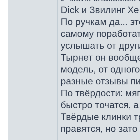
Dick и Звилинг Хе
По ручкам да... э
самому поработат
услышать от други
Тырнет он вообще 
модель, от одног
разные отзывы пи
По твёрдости: мяг
быстро точатся, а
Твёрдые клинки т
правятся, но зато