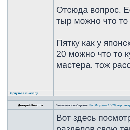
Отсюда вопрос. Ес
тыр можно что то
Пятку как у японс
20 можно что то к
мастера. тож рас
Вернуться к началу
Дмитрий Колотов
Заголовок сообщения:
Re: Ищу нож.15-20 тыр.пова
Вот здесь посмот
разделов свою те