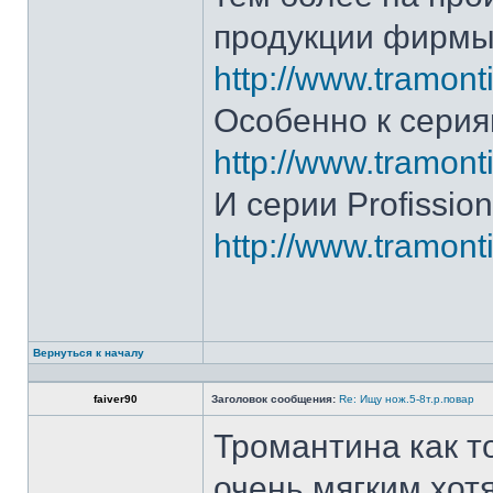
продукции фирмы 
http://www.tramonti
Особенно к серия
http://www.tramonti
И серии Profission
http://www.tramonti
Вернуться к началу
faiver90
Заголовок сообщения:
Re: Ищу нож.5-8т.р.повар
Тромантина как т
очень мягким.хот