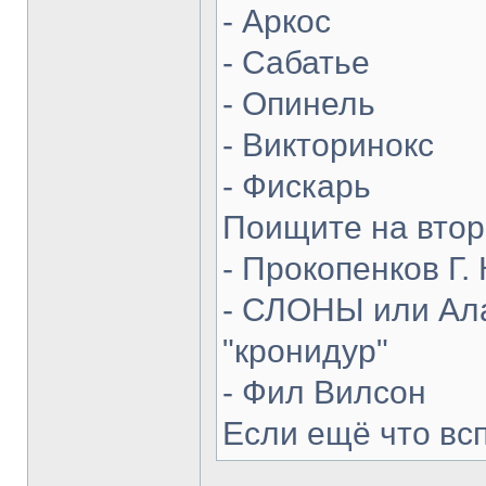
- Аркос
- Сабатье
- Опинель
- Викторинокс
- Фискарь
Поищите на втор
- Прокопенков Г. 
- СЛОНЫ или Ала
"кронидур"
- Фил Вилсон
Если ещё что вс