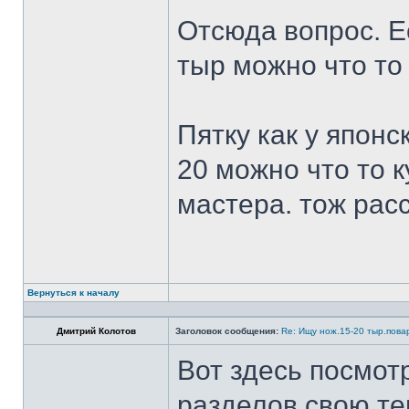
Отсюда вопрос. Ес
тыр можно что то
Пятку как у японс
20 можно что то к
мастера. тож рас
Вернуться к началу
Дмитрий Колотов
Заголовок сообщения:
Re: Ищу нож.15-20 тыр.пова
Вот здесь посмот
разделов свою те