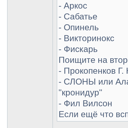
- Аркос
- Сабатье
- Опинель
- Викторинокс
- Фискарь
Поищите на втор
- Прокопенков Г. 
- СЛОНЫ или Ала
"кронидур"
- Фил Вилсон
Если ещё что вс