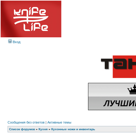
Вход
Сообщения без ответов
|
Активные темы
Список форумов
»
Кухня
»
Кухонные ножи и инвентарь