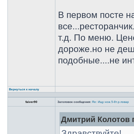
В первом посте н
все...ресторанчи
т.д. По меню. Це
дороже.но не деш
подобные....не и
Вернуться к началу
faiver90
Заголовок сообщения:
Re: Ищу нож.5-8т.р.повар
Дмитрий Колотов п
Здравствуйте!