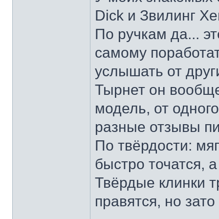
Dick и Звилинг Хе
По ручкам да... э
самому поработат
услышать от други
Тырнет он вообще 
модель, от одног
разные отзывы пи
По твёрдости: мяг
быстро точатся, а
Твёрдые клинки т
правятся, но зато