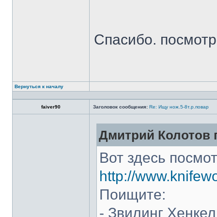
Спасибо. посмот
Вернуться к началу
faiver90
Заголовок сообщения:
Re: Ищу нож.5-8т.р.повар
Дмитрий Колотов п
Вот здесь посмот
http://www.knifew
Поищите:
- Звилинг Хенкел