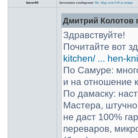
faiver90
Заголовок сообщения:
Re: Ищу нож.5-8т.р.повар
Дмитрий Колотов п
Здравствуйте!
Почитайте вот з
kitchen/ ... hen-kn
По Самуре: много
и на отношение к
По дамаску: нас
Мастера, штучно 
не даст 100% гар
переваров, микр