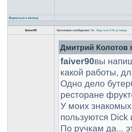
Вернуться к началу
faiver90
Заголовок сообщения:
Re: Ищу нож.5-8т.р.повар
Дмитрий Колотов п
faiver90
вы напиш
какой работы, д
Одно дело бутер
ресторане фрукт
У моих знакомых
пользуются Dick 
По ручкам да... 