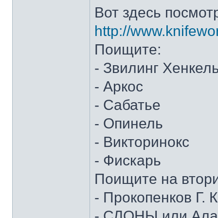
Вот здесь посмот
http://www.knifewo
Поищите:
- Звилинг Хенкел
- Аркос
- Сабатье
- Опинель
- Викторинокс
- Фискарь
Поищите на втор
- Прокопенков Г. К
- СЛОНЫ или Алан