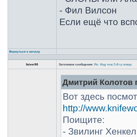
- Фил Вилсон
Если ещё что всп
Вернуться к началу
faiver90
Заголовок сообщения:
Re: Ищу нож.5-8т.р.повар
Дмитрий Колотов п
Вот здесь посмот
http://www.knifew
Поищите:
- Звилинг Хенкел