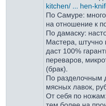
kitchen/ ... hen-kni
По Самуре: много 
на отношение к п
По дамаску: наст
Мастера, штучно и
даст 100% гарант
переваров, микро
(брак).
По разделочным д
мясных лавок, ру
От себя по ножам:
тем более на прои