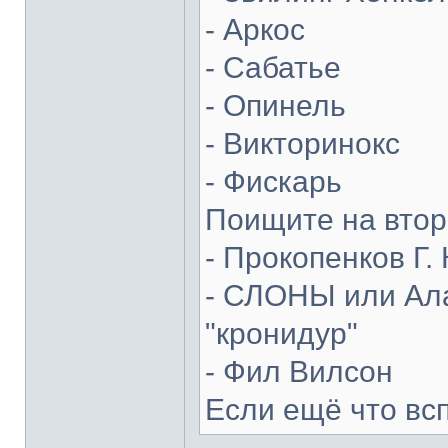
- Аркос
- Сабатье
- Опинель
- Викторинокс
- Фискарь
Поищите на втор
- Прокопенков Г. 
- СЛОНЫ или Ала
"кронидур"
- Фил Вилсон
Если ещё что вс