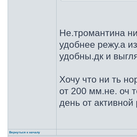
Не.тромантина ни
удобнее режу.а из
удобны.дк и выгля
Хочу что ни ть н
от 200 мм.не. оч 
день от активной 
Вернуться к началу