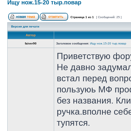
Ищу нож.15-20 тыр.повар
Страница
1
из
1
[ Сообщений: 25 ]
Версия для печати
Автор
faiver90
Заголовок сообщения:
Ищу нож.15-20 тыр.повар
Приветствую фор
Не давно задумал
встал перед вопр
пользуюь МФ проф
без названия. Кл
ручка.вполне себ
тупятся.