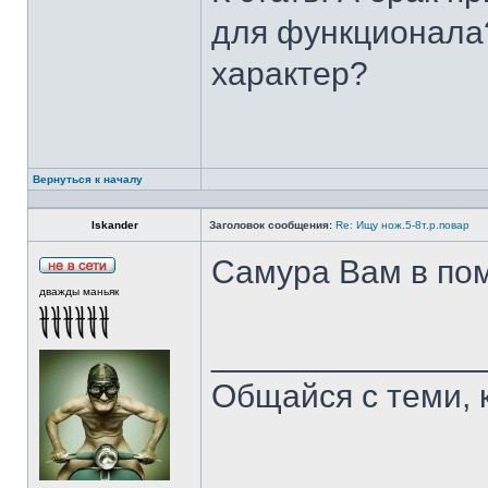
для функционала?
характер?
Вернуться к началу
Iskander
Заголовок сообщения:
Re: Ищу нож.5-8т.р.повар
Самура Вам в пом
дважды маньяк
______________
Общайся с теми, 