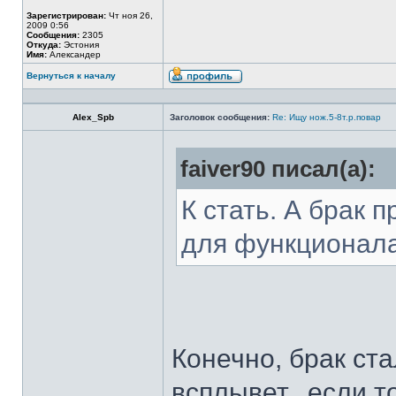
Зарегистрирован:
Чт ноя 26,
2009 0:56
Сообщения:
2305
Откуда:
Эстония
Имя:
Александер
Вернуться к началу
Alex_Spb
Заголовок сообщения:
Re: Ищу нож.5-8т.р.повар
faiver90 писал(а):
К стать. А брак 
для функционал
Конечно, брак ста
всплывет...если т