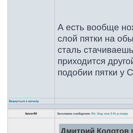
А есть вообще но
слой пятки на обы
сталь стачиваешь
приходится другой
подобии пятки у 
Вернуться к началу
faiver90
Заголовок сообщения:
Re: Ищу нож.5-8т.р.повар
Дмитрий Колотов п