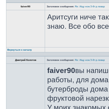
faiver90
Заголовок сообщения:
Re: Ищу нож.5-8т.р.повар
Аритсуги ниче та
знаю. Все обо вс
Вернуться к началу
Дмитрий Колотов
Заголовок сообщения:
Re: Ищу нож.5-8т.р.повар
faiver90
вы напиши
работы, для дома
бутерброды дома 
фруктовой нарезк
У моих знакомых 