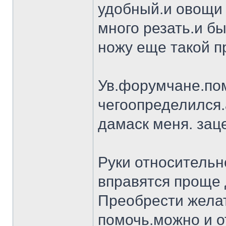
удобный.и овощи 
много резать.и бы
ножу еще такой п
Ув.форумчане.пом
чегоопределился.
дамаск меня. заце
Руки относительн
вправятся проще 
Преобрести желат
помочь.можно и о