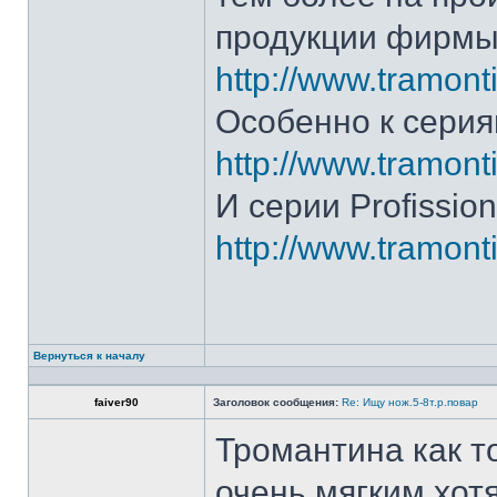
продукции фирмы 
http://www.tramonti
Особенно к серия
http://www.tramonti
И серии Profission
http://www.tramonti
Вернуться к началу
faiver90
Заголовок сообщения:
Re: Ищу нож.5-8т.р.повар
Тромантина как т
очень мягким.хот