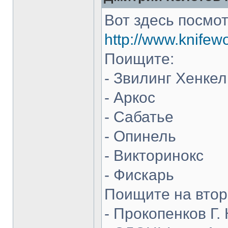
Вот здесь посмот
http://www.knifew
Поищите:
- Звилинг Хенкел
- Аркос
- Сабатье
- Опинель
- Викторинокс
- Фискарь
Поищите на втор
- Прокопенков Г. 