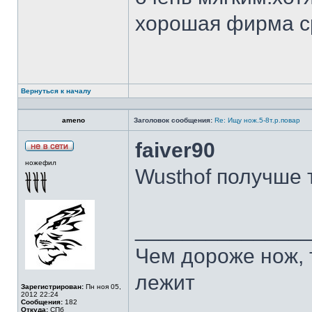
хорошая фирма с
Вернуться к началу
ameno
Заголовок сообщения:
Re: Ищу нож.5-8т.р.повар
faiver90
ножефил
Wusthof получше 
______________
Чем дороже нож, 
лежит
Зарегистрирован:
Пн ноя 05,
2012 22:24
Сообщения:
182
Откуда:
СПб