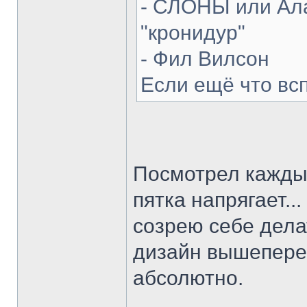
- СЛОНЫ или Ала
"кронидур"
- Фил Вилсон
Если ещё что вс
Посмотрел каждый
пятка напрягает...
созрею себе делат
дизайн вышепере
абсолютно.