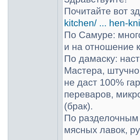
Почитайте вот з
kitchen/ ... hen-kn
По Самуре: много
и на отношение к
По дамаску: нас
Мастера, штучно 
не даст 100% гар
переваров, микр
(брак).
По разделочным 
мясных лавок, р