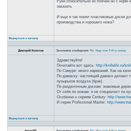
Руки относительно из плечей.но с норм 
заказать
И еще я так понял пластиковые доски дл
производства и хорошего ножа?
Вернуться к началу
Дмитрий Колотов
Заголовок сообщения:
Re: Ищу нож.5-8т.р.повар
Здравствуйте!
Почитайте вот здесь:
http://knifelife.ru/kn
По Самуре: много нареканий. Как на каче
По дамаску: настоящий дамаск делают то
пузырьков воздуха (брак).
По разделочным доскам: знакомые держа
От себя по ножам: я не специалист по ку
Особенно к сериям Century:
http://www.tr
И серии Profissional Master:
http://www.tra
Вернуться к началу
faiver90
Заголовок сообщения:
Re: Ищу нож.5-8т.р.повар