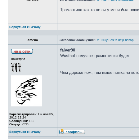
Тромантина как то не оч.у меня был.пок
Вернуться к началу
ameno
Заголовок сообщения:
Re: Ищу нож.5-8т.р.повар
faiver90
Wusthof получше трамонтинки будет.
ножефил
_________________
Чем дороже нож, тем выше полка на кот
Зарегистрирован:
Пн ноя 05,
2012 22:24
Сообщения:
182
Откуда:
СПб
Вернуться к началу