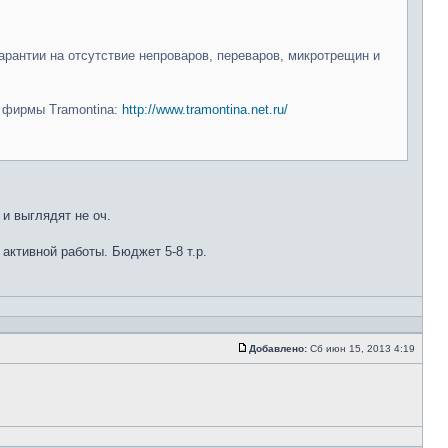
арантии на отсутствие непроваров, переваров, микротрещин и
и фирмы Tramontina:
http://www.tramontina.net.ru/
 и выглядят не оч.
 активной работы. Бюджет 5-8 т.р.
Добавлено:
Сб июн 15, 2013 4:19