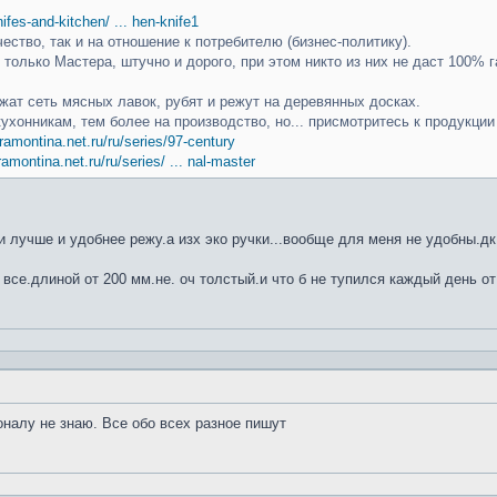
knifes-and-kitchen/ ... hen-knife1
чество, так и на отношение к потребителю (бизнес-политику).
только Мастера, штучно и дорого, при этом никто из них не даст 100% г
ат сеть мясных лавок, рубят и режут на деревянных досках.
кухонникам, тем более на производство, но... присмотритесь к продукци
ramontina.net.ru/ru/series/97-century
ramontina.net.ru/ru/series/ ... nal-master
 лучше и удобнее режу.а изх эко ручки...вообще для меня не удобны.дк
 все.длиной от 200 мм.не. оч толстый.и что б не тупился каждый день от
оналу не знаю. Все обо всех разное пишут