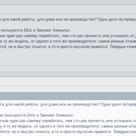
 для какой работы, для дома или на производство? Одно дело бутербро
 пользуются Dick и Звилинг Хенкельс.
чше один раз самому поработать, чем сто раз прочесть или услышать от д
и ту же модель, от одного и того же производителя, самые разные отзы
тся, но и быстро точатся, а то и просто мусатом правятся. Твёрдые клин
 и для какой работы, для дома или на производство? Одно дело бутерб
ни пользуются Dick и Звилинг Хенкельс.
лучше один раз самому поработать, чем сто раз прочесть или услышать от
у и ту же модель, от одного и того же производителя, самые разные отз
пятся, но и быстро точатся, а то и просто мусатом правятся. Твёрдые кл