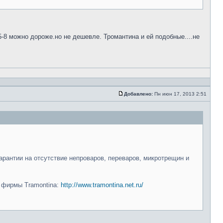
5-8 можно дороже.но не дешевле. Тромантина и ей подобные....не
Добавлено:
Пн июн 17, 2013 2:51
арантии на отсутствие непроваров, переваров, микротрещин и
и фирмы Tramontina:
http://www.tramontina.net.ru/