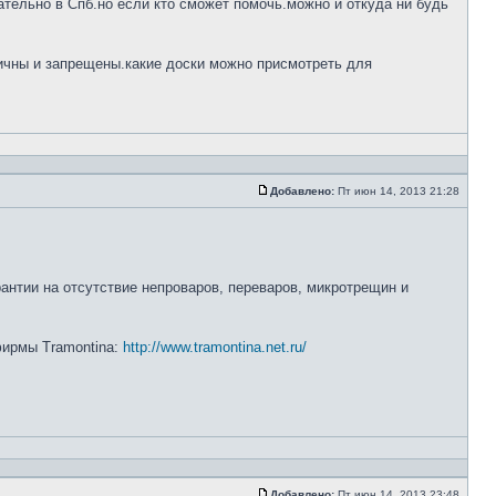
тельно в Спб.но если кто сможет помочь.можно и откуда ни будь
ничны и запрещены.какие доски можно присмотреть для
Добавлено:
Пт июн 14, 2013 21:28
рантии на отсутствие непроваров, переваров, микротрещин и
 фирмы Tramontina:
http://www.tramontina.net.ru/
Добавлено:
Пт июн 14, 2013 23:48