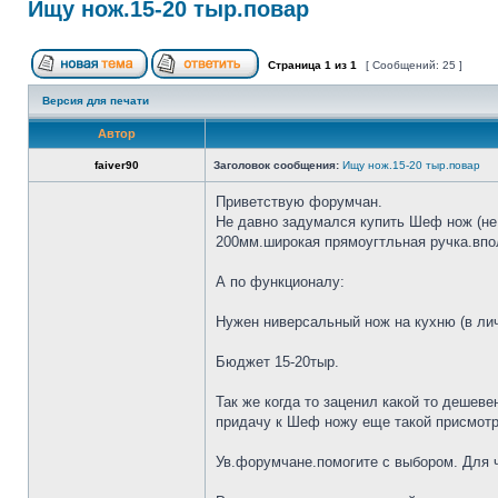
Ищу нож.15-20 тыр.повар
Страница
1
из
1
[ Сообщений: 25 ]
Версия для печати
Автор
faiver90
Заголовок сообщения:
Ищу нож.15-20 тыр.повар
Приветствую форумчан.
Не давно задумался купить Шеф нож (не 
200мм.широкая прямоугтльная ручка.впол
А по функционалу:
Нужен ниверсальный нож на кухню (в лич
Бюджет 15-20тыр.
Так же когда то заценил какой то дешеве
придачу к Шеф ножу еще такой присмотр
Ув.форумчане.помогите с выбором. Для че