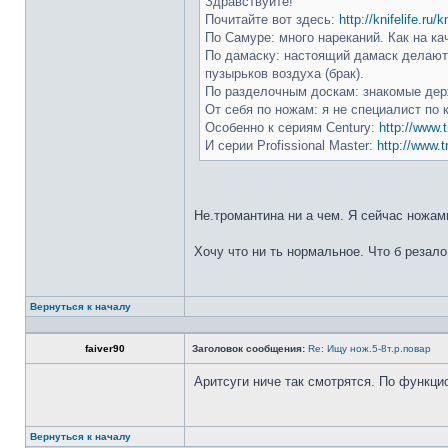
Здравствуйте!
Почитайте вот здесь:
http://knifelife.ru/
По Самуре: много нареканий. Как на ка
По дамаску: настоящий дамаск делают 
пузырьков воздуха (брак).
По разделочным доскам: знакомые держ
От себя по ножам: я не специалист по 
Особенно к сериям Century:
http://www.t
И серии Profissional Master:
http://www.t
Не.тромантина ни а чем. Я сейчас ножами
Хочу что ни ть нормальное. Что б резало
Вернуться к началу
faiver90
Заголовок сообщения:
Re: Ищу нож.5-8т.р.повар
Аритсуги ниче так смотрятся. По функци
Вернуться к началу