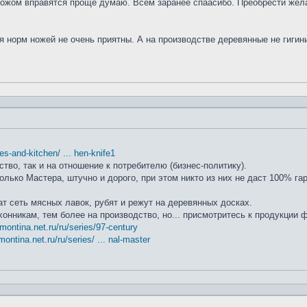
ножом вправятся проще думаю. Всем заранее спаасибо. Преобрести жела
я норм ножей не очень приятны. А на производстве деревянные не гиги
ifes-and-kitchen/ ... hen-knife1
ство, так и на отношение к потребителю (бизнес-политику).
лько Мастера, штучно и дорого, при этом никто из них не даст 100% га
т сеть мясных лавок, рубят и режут на деревянных досках.
хонникам, тем более на производство, но... присмотритесь к продукции
amontina.net.ru/ru/series/97-century
montina.net.ru/ru/series/ ... nal-master