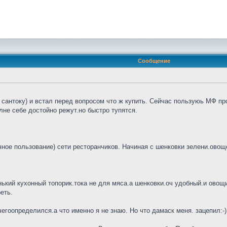
Сообщение
сантоку) и встал перед вопросом что ж купить. Сейчас пользуюь МФ про
не себе достойно режут.но быстро тупятся.
ное пользование) сети ресторанчиков. Начиная с шенковки зелени.овощей
нький кухонный топорик.тока не для мяса.а шенковки.оч удобный.и овощи 
еть.
гоопределился.а что именно я не знаю. Но что дамаск меня. зацепил:-)