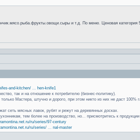
анчик.мясо.рыба.фрукты.овощи.сыры и т.д. По меню. Ценовая категория 
knifes-and-kitchen/ ... hen-knife1
чество, так и на отношение к потребителю (бизнес-политику).
только Мастера, штучно и дорого, при этом никто из них не даст 100% г
ат сеть мясных лавок, рубят и режут на деревянных досках.
кухонникам, тем более на производство, но... присмотритесь к продукци
ramontina.net.ru/ru/series/97-century
ramontina.net.ru/ru/series/ ... nal-master