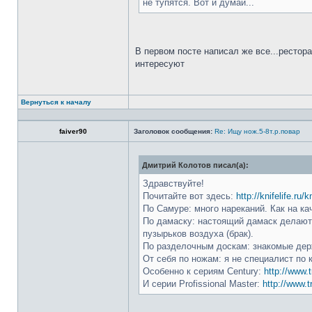
не тупятся. Вот и думай...
В первом посте написал же все...рестор
интересуют
Вернуться к началу
faiver90
Заголовок сообщения:
Re: Ищу нож.5-8т.р.повар
Дмитрий Колотов писал(а):
Здравствуйте!
Почитайте вот здесь:
http://knifelife.ru/
По Самуре: много нареканий. Как на ка
По дамаску: настоящий дамаск делают 
пузырьков воздуха (брак).
По разделочным доскам: знакомые держ
От себя по ножам: я не специалист по 
Особенно к сериям Century:
http://www.t
И серии Profissional Master:
http://www.t