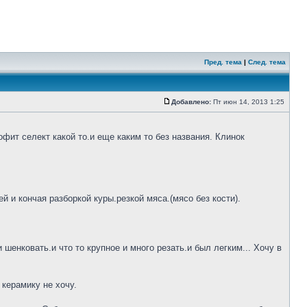
Пред. тема
|
След. тема
Добавлено:
Пт июн 14, 2013 1:25
фит селект какой то.и еще каким то без названия. Клинок
 и кончая разборкой куры.резкой мяса.(мясо без кости).
шенковать.и что то крупное и много резать.и был легким... Хочу в
 керамику не хочу.