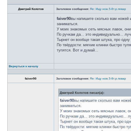
Дмитрий Колотов
Заголовок сообщения:
Re: Ищу нож.5-8т.р.повар
faiver90
вы напишите сколько вам ножей и
заниматься.
У моих знакомых сеть мясных лавок, они
По ручкам да... это индивидуально... лу
Тырнет он вообще такая штука, про одну 
По твёрдости: мягкие клинки быстро тупя
тупятся. Вот и думай...
Вернуться к началу
faiver90
Заголовок сообщения:
Re: Ищу нож.5-8т.р.повар
Дмитрий Колотов писал(а):
faiver90
вы напишите сколько вам ножей
заниматься.
У моих знакомых сеть мясных лавок, о
По ручкам да... это индивидуально... 
Тырнет он вообще такая штука, про одн
По твёрдости: мягкие клинки быстро ту