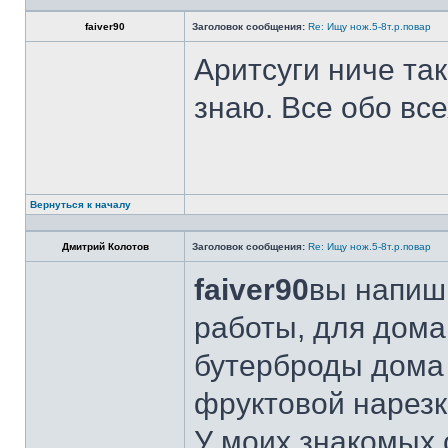
faiver90
Заголовок сообщения:
Re: Ищу нож.5-8т.р.повар
Аритсуги ниче та
знаю. Все обо вс
Вернуться к началу
Дмитрий Колотов
Заголовок сообщения:
Re: Ищу нож.5-8т.р.повар
faiver90
вы напиши
работы, для дома
бутерброды дома 
фруктовой нарезк
У моих знакомых 