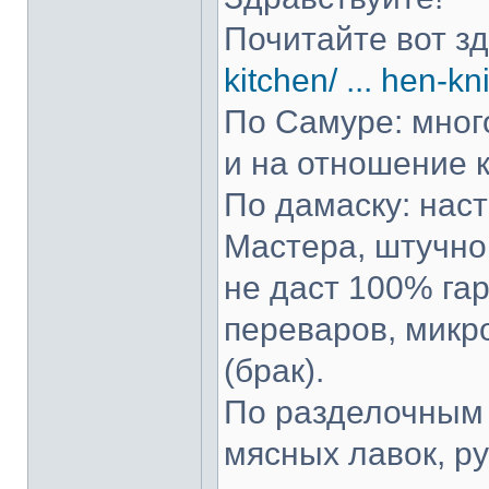
Почитайте вот з
kitchen/ ... hen-kn
По Самуре: много
и на отношение к
По дамаску: нас
Мастера, штучно 
не даст 100% гар
переваров, микр
(брак).
По разделочным 
мясных лавок, р