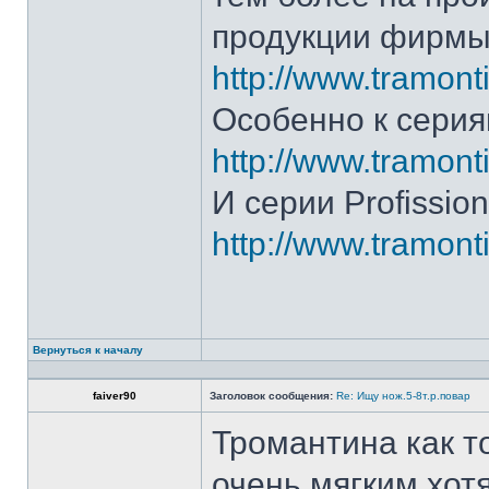
продукции фирмы 
http://www.tramonti
Особенно к серия
http://www.tramonti
И серии Profission
http://www.tramonti
Вернуться к началу
faiver90
Заголовок сообщения:
Re: Ищу нож.5-8т.р.повар
Тромантина как т
очень мягким.хот