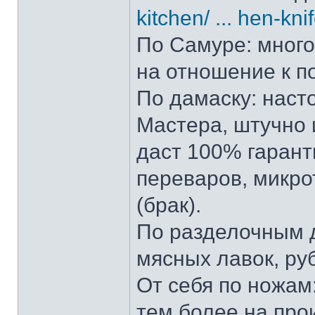
kitchen/ ... hen-kni
По Самуре: много 
на отношение к п
По дамаску: наст
Мастера, штучно и
даст 100% гарант
переваров, микро
(брак).
По разделочным д
мясных лавок, ру
От себя по ножам:
тем более на прои