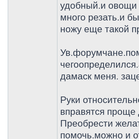
удобный.и овощи 
много резать.и бы
ножу еще такой п
Ув.форумчане.пом
чегоопределился.
дамаск меня. заце
Руки относительн
вправятся проще 
Преобрести желат
помочь.можно и о