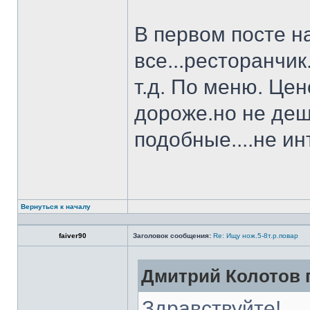
В первом посте н
все...ресторанчи
т.д. По меню. Це
дороже.но не деш
подобные....не и
Вернуться к началу
faiver90
Заголовок сообщения:
Re: Ищу нож.5-8т.р.повар
Дмитрий Колотов п
Здравствуйте!