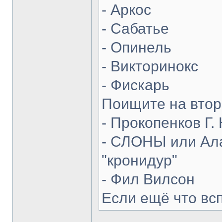
- Аркос
- Сабатье
- Опинель
- Викторинокс
- Фискарь
Поищите на втор
- Прокопенков Г. 
- СЛОНЫ или Ала
"кронидур"
- Фил Вилсон
Если ещё что вс