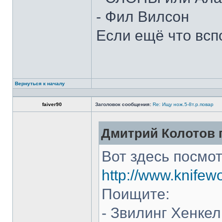
- Фил Вилсон
Если ещё что всп
Вернуться к началу
faiver90
Заголовок сообщения:
Re: Ищу нож.5-8т.р.повар
Дмитрий Колотов п
Вот здесь посмот
http://www.knifew
Поищите:
- Звилинг Хенкел