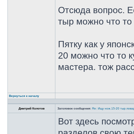
Отсюда вопрос. Ес
тыр можно что то
Пятку как у японс
20 можно что то к
мастера. тож рас
Вернуться к началу
Дмитрий Колотов
Заголовок сообщения:
Re: Ищу нож.15-20 тыр.пова
Вот здесь посмот
разделов свою те