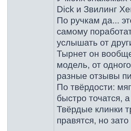
Dick и Звилинг Хе
По ручкам да... э
самому поработат
услышать от други
Тырнет он вообще 
модель, от одног
разные отзывы пи
По твёрдости: мяг
быстро точатся, а
Твёрдые клинки т
правятся, но зато