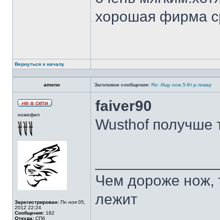
хорошая фирма с
Вернуться к началу
ameno
Заголовок сообщения:
Re: Ищу нож.5-8т.р.повар
faiver90
ножефил
Wusthof получше 
______________
Чем дороже нож, 
лежит
Зарегистрирован:
Пн ноя 05,
2012 22:24
Сообщения:
182
Откуда:
СПб