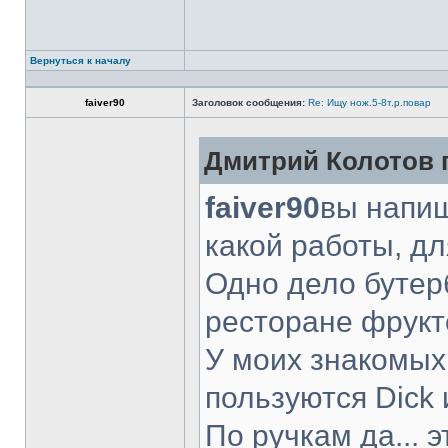
Вернуться к началу
faiver90
Заголовок сообщения:
Re: Ищу нож.5-8т.р.повар
Дмитрий Колотов п
faiver90
вы напиш
какой работы, д
Одно дело бутер
ресторане фрукт
У моих знакомых
пользуются Dick 
По ручкам да... 