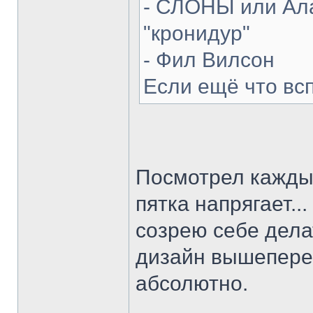
- СЛОНЫ или Ала
"кронидур"
- Фил Вилсон
Если ещё что вс
Посмотрел каждый
пятка напрягает...
созрею себе делат
дизайн вышепере
абсолютно.