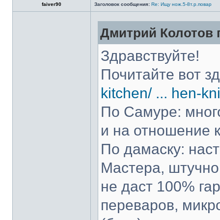
faiver90
Заголовок сообщения:
Re: Ищу нож.5-8т.р.повар
Дмитрий Колотов п
Здравствуйте!
Почитайте вот з
kitchen/ ... hen-kn
По Самуре: много
и на отношение к
По дамаску: нас
Мастера, штучно 
не даст 100% гар
переваров, микр