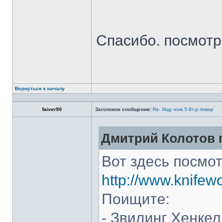
Спасибо. посмот
Вернуться к началу
faiver90
Заголовок сообщения:
Re: Ищу нож.5-8т.р.повар
Дмитрий Колотов п
Вот здесь посмот
http://www.knifew
Поищите:
- Звилинг Хенкел