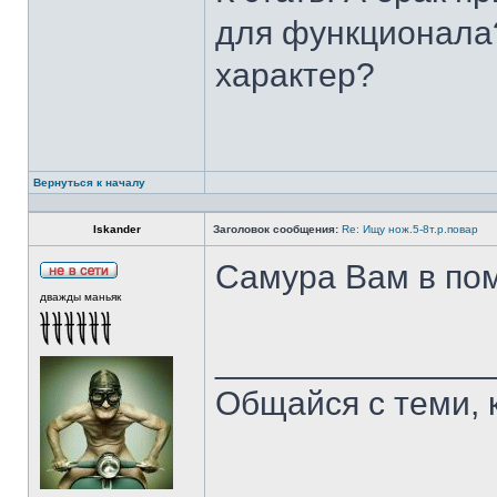
для функционала?
характер?
Вернуться к началу
Iskander
Заголовок сообщения:
Re: Ищу нож.5-8т.р.повар
Самура Вам в пом
дважды маньяк
______________
Общайся с теми, 