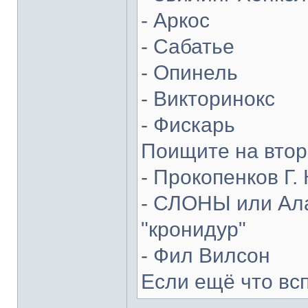
- Аркос
- Сабатье
- Опинель
- Викторинокс
- Фискарь
Поищите на втор
- Прокопенков Г. 
- СЛОНЫ или Ала
"кронидур"
- Фил Вилсон
Если ещё что вс