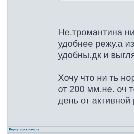
Не.тромантина ни
удобнее режу.а из
удобны.дк и выгля
Хочу что ни ть н
от 200 мм.не. оч 
день от активной 
Вернуться к началу