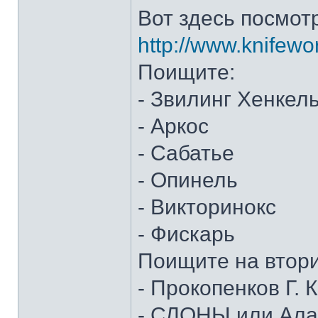
Вот здесь посмот
http://www.knifewo
Поищите:
- Звилинг Хенкел
- Аркос
- Сабатье
- Опинель
- Викторинокс
- Фискарь
Поищите на втор
- Прокопенков Г. К
- СЛОНЫ или Алан