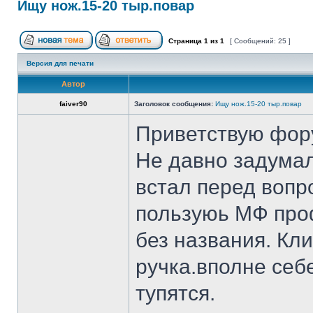
Ищу нож.15-20 тыр.повар
Страница
1
из
1
[ Сообщений: 25 ]
Версия для печати
Автор
faiver90
Заголовок сообщения:
Ищу нож.15-20 тыр.повар
Приветствую фор
Не давно задумал
встал перед вопр
пользуюь МФ проф
без названия. Кл
ручка.вполне себ
тупятся.