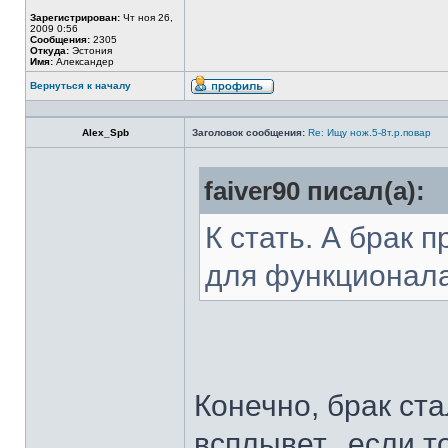
Зарегистрирован:
Чт ноя 26,
2009 0:56
Сообщения:
2305
Откуда:
Эстония
Имя:
Александер
Вернуться к началу
Alex_Spb
Заголовок сообщения:
Re: Ищу нож.5-8т.р.повар
faiver90 писал(а):
К стать. А брак 
для функционал
Конечно, брак ста
всплывет...если т