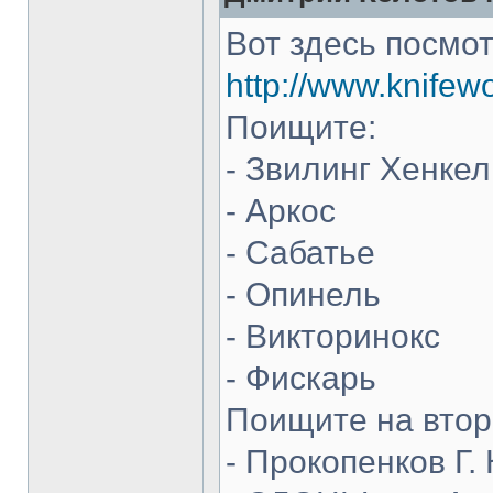
Вот здесь посмот
http://www.knifew
Поищите:
- Звилинг Хенкел
- Аркос
- Сабатье
- Опинель
- Викторинокс
- Фискарь
Поищите на втор
- Прокопенков Г. 