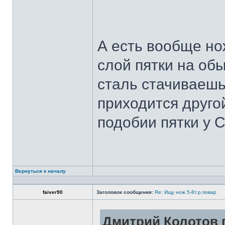
А есть вообще но
слой пятки на обы
сталь стачиваешь
приходится другой
подобии пятки у 
Вернуться к началу
faiver90
Заголовок сообщения:
Re: Ищу нож.5-8т.р.повар
Дмитрий Колотов п