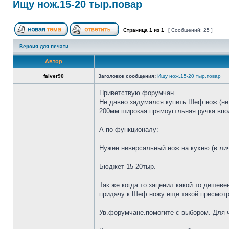
Ищу нож.15-20 тыр.повар
Страница
1
из
1
[ Сообщений: 25 ]
Версия для печати
Автор
faiver90
Заголовок сообщения:
Ищу нож.15-20 тыр.повар
Приветствую форумчан.
Не давно задумался купить Шеф нож (не 
200мм.широкая прямоугтльная ручка.впол
А по функционалу:
Нужен ниверсальный нож на кухню (в лич
Бюджет 15-20тыр.
Так же когда то заценил какой то дешеве
придачу к Шеф ножу еще такой присмотр
Ув.форумчане.помогите с выбором. Для че