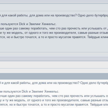
 для какой работы, для дома или на производство? Одно дело бутербро
 пользуются Dick и Звилинг Хенкельс.
чше один раз самому поработать, чем сто раз прочесть или услышать от д
и ту же модель, от одного и того же производителя, самые разные отзы
тся, но и быстро точатся, а то и просто мусатом правятся. Твёрдые клин
 и для какой работы, для дома или на производство? Одно дело бутерб
ни пользуются Dick и Звилинг Хенкельс.
лучше один раз самому поработать, чем сто раз прочесть или услышать от
у и ту же модель, от одного и того же производителя, самые разные отз
пятся, но и быстро точатся, а то и просто мусатом правятся. Твёрдые кл