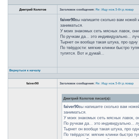
Дмитрий Колотов
Заголовок сообщения:
Re: Ищу нож.5-8т.р.повар
faiver90
вы напишите сколько вам ножей и
заниматься.
У моих знакомых сеть мясных лавок, они
По ручкам да... это индивидуально... лу
Тырнет он вообще такая штука, про одну 
По твёрдости: мягкие клинки быстро тупя
тупятся. Вот и думай...
Вернуться к началу
faiver90
Заголовок сообщения:
Re: Ищу нож.5-8т.р.повар
Дмитрий Колотов писал(а):
faiver90
вы напишите сколько вам ножей
заниматься.
У моих знакомых сеть мясных лавок, о
По ручкам да... это индивидуально... 
Тырнет он вообще такая штука, про одн
По твёрдости: мягкие клинки быстро ту