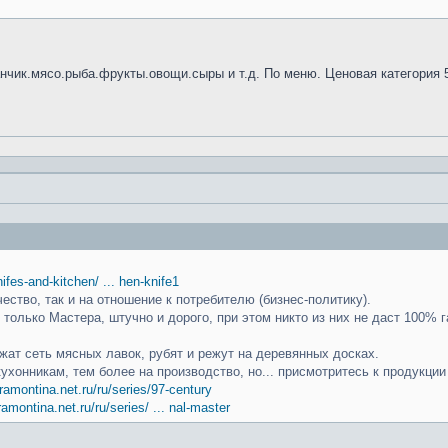
анчик.мясо.рыба.фрукты.овощи.сыры и т.д. По меню. Ценовая категория 
knifes-and-kitchen/ ... hen-knife1
чество, так и на отношение к потребителю (бизнес-политику).
только Мастера, штучно и дорого, при этом никто из них не даст 100% г
ат сеть мясных лавок, рубят и режут на деревянных досках.
кухонникам, тем более на производство, но... присмотритесь к продукци
ramontina.net.ru/ru/series/97-century
ramontina.net.ru/ru/series/ ... nal-master