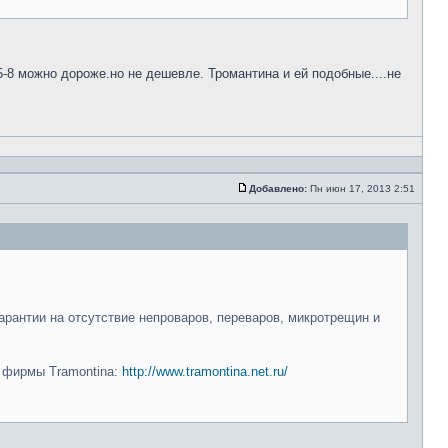
5-8 можно дороже.но не дешевле. Тромантина и ей подобные....не
Добавлено:
Пн июн 17, 2013 2:51
арантии на отсутствие непроваров, переваров, микротрещин и
и фирмы Tramontina:
http://www.tramontina.net.ru/