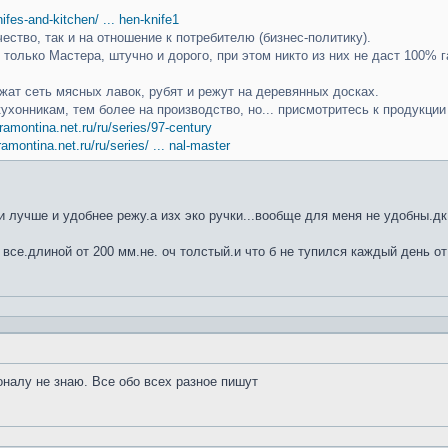
knifes-and-kitchen/ ... hen-knife1
чество, так и на отношение к потребителю (бизнес-политику).
только Мастера, штучно и дорого, при этом никто из них не даст 100% г
ат сеть мясных лавок, рубят и режут на деревянных досках.
кухонникам, тем более на производство, но... присмотритесь к продукци
ramontina.net.ru/ru/series/97-century
ramontina.net.ru/ru/series/ ... nal-master
 лучше и удобнее режу.а изх эко ручки...вообще для меня не удобны.дк
 все.длиной от 200 мм.не. оч толстый.и что б не тупился каждый день от
оналу не знаю. Все обо всех разное пишут