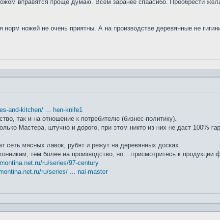
ножом вправятся проще думаю. Всем заранее спаасибо. Преобрести жела
я норм ножей не очень приятны. А на производстве деревянные не гиги
ifes-and-kitchen/ ... hen-knife1
ство, так и на отношение к потребителю (бизнес-политику).
лько Мастера, штучно и дорого, при этом никто из них не даст 100% га
т сеть мясных лавок, рубят и режут на деревянных досках.
хонникам, тем более на производство, но... присмотритесь к продукции
amontina.net.ru/ru/series/97-century
montina.net.ru/ru/series/ ... nal-master