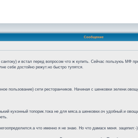
Сообщение
сантоку) и встал перед вопросом что ж купить. Сейчас пользуюь МФ про
не себе достойно режут.но быстро тупятся.
ное пользование) сети ресторанчиков. Начиная с шенковки зелени.овощей
нький кухонный топорик.тока не для мяса.а шенковки.оч удобный.и овощи 
еть.
гоопределился.а что именно я не знаю. Но что дамаск меня. зацепил:-)