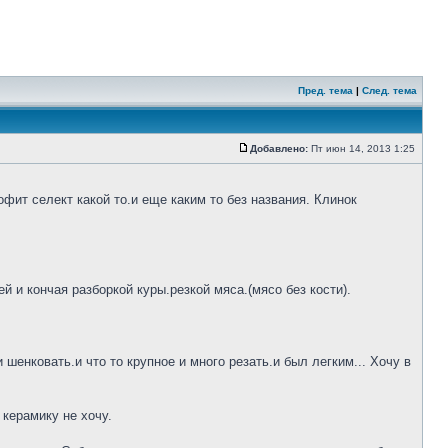
Пред. тема
|
След. тема
Добавлено:
Пт июн 14, 2013 1:25
фит селект какой то.и еще каким то без названия. Клинок
 и кончая разборкой куры.резкой мяса.(мясо без кости).
шенковать.и что то крупное и много резать.и был легким... Хочу в
 керамику не хочу.