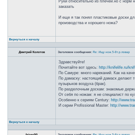
Руки относительно из плечей.но с норм 
заказать
И еще я так понял пластиковые доски дл
производства и хорошего ножа?
Вернуться к началу
Дмитрий Колотов
Заголовок сообщения:
Re: Ищу нож.5-8т.р.повар
Здравствуйте!
Почитайте вот здесь:
http://knifelife.ru/kn
По Самуре: много нареканий. Как на каче
По дамаску: настоящий дамаск делают то
пузырьков воздуха (брак).
По разделочным доскам: знакомые держа
От себя по ножам: я не специалист по ку
Особенно к сериям Century:
http://www.tr
И серии Profissional Master:
http://www.tra
Вернуться к началу
faiver90
Заголовок сообщения:
Re: Ищу нож.5-8т.р.повар