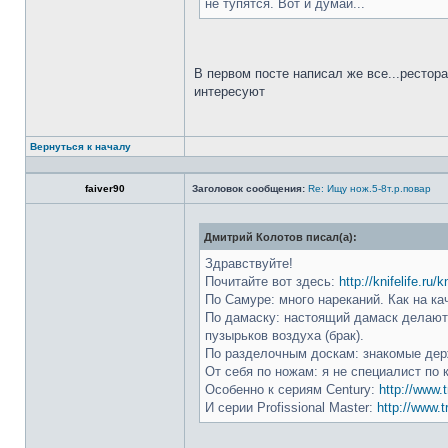
не тупятся. Вот и думай...
В первом посте написал же все...рестор
интересуют
Вернуться к началу
faiver90
Заголовок сообщения:
Re: Ищу нож.5-8т.р.повар
Дмитрий Колотов писал(а):
Здравствуйте!
Почитайте вот здесь:
http://knifelife.ru/
По Самуре: много нареканий. Как на ка
По дамаску: настоящий дамаск делают 
пузырьков воздуха (брак).
По разделочным доскам: знакомые держ
От себя по ножам: я не специалист по 
Особенно к сериям Century:
http://www.t
И серии Profissional Master:
http://www.t