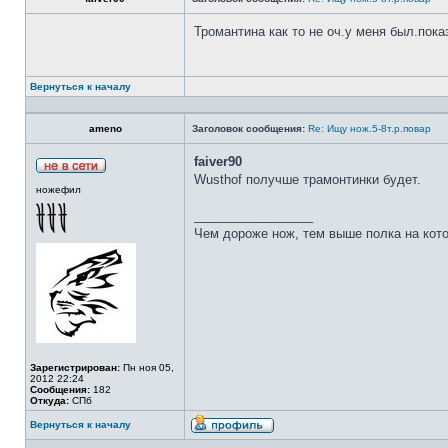
Тромантина как то не оч.у меня был.пок
Вернуться к началу
ameno
Заголовок сообщения:
Re: Ищу нож.5-8т.р.повар
faiver90
Wusthof получше трамонтинки будет.
ножефил
_________________
Чем дороже нож, тем выше полка на кот
Зарегистрирован:
Пн ноя 05,
2012 22:24
Сообщения:
182
Откуда:
СПб
Вернуться к началу