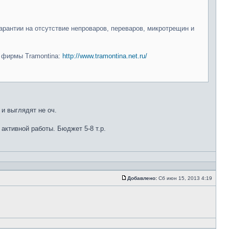
арантии на отсутствие непроваров, переваров, микротрещин и
и фирмы Tramontina:
http://www.tramontina.net.ru/
 и выглядят не оч.
 активной работы. Бюджет 5-8 т.р.
Добавлено:
Сб июн 15, 2013 4:19