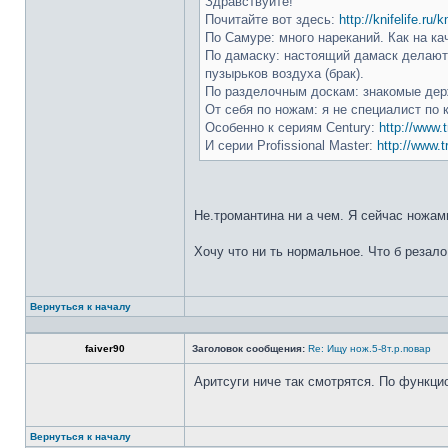
Здравствуйте!
Почитайте вот здесь:
http://knifelife.ru/
По Самуре: много нареканий. Как на ка
По дамаску: настоящий дамаск делают 
пузырьков воздуха (брак).
По разделочным доскам: знакомые держ
От себя по ножам: я не специалист по 
Особенно к сериям Century:
http://www.t
И серии Profissional Master:
http://www.t
Не.тромантина ни а чем. Я сейчас ножами
Хочу что ни ть нормальное. Что б резало
Вернуться к началу
faiver90
Заголовок сообщения:
Re: Ищу нож.5-8т.р.повар
Аритсуги ниче так смотрятся. По функци
Вернуться к началу