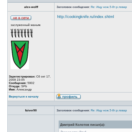
alex-wolff
Заголовок сообщения:
Re: Ищу нож.5-8т.р.повар
http://cookingknife.ru/index.shtml
заслуженный маньяк
Зарегистрирован:
Сб окт 17,
2009 23:05
Сообщения:
5902
Откуда:
SPb
Имя:
Александр
Вернуться к началу
faiver90
Заголовок сообщения:
Re: Ищу нож.5-8т.р.повар
Дмитрий Колотов писал(а):