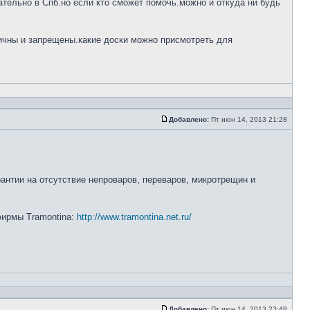
тельно в Спб.но если кто сможет помочь.можно и откуда ни будь
ничны и запрещены.какие доски можно присмотреть для
Добавлено:
Пт июн 14, 2013 21:28
рантии на отсутствие непроваров, переваров, микротрещин и
 фирмы Tramontina:
http://www.tramontina.net.ru/
Добавлено:
Пт июн 14, 2013 23:48