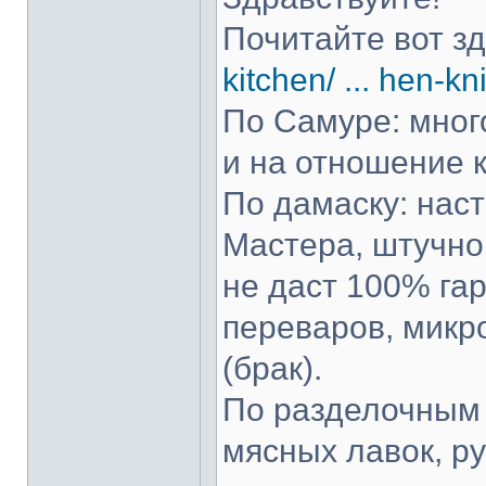
Почитайте вот з
kitchen/ ... hen-kn
По Самуре: много
и на отношение к
По дамаску: нас
Мастера, штучно 
не даст 100% гар
переваров, микр
(брак).
По разделочным 
мясных лавок, р