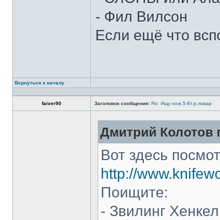
- Фил Вилсон
Если ещё что всп
Вернуться к началу
faiver90
Заголовок сообщения:
Re: Ищу нож.5-8т.р.повар
Дмитрий Колотов п
Вот здесь посмот
http://www.knifew
Поищите:
- Звилинг Хенкел