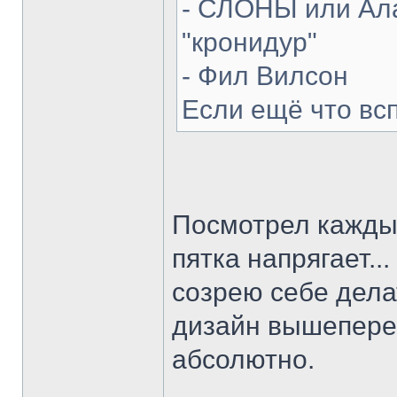
- СЛОНЫ или Ала
"кронидур"
- Фил Вилсон
Если ещё что вс
Посмотрел каждый
пятка напрягает...
созрею себе делат
дизайн вышепере
абсолютно.