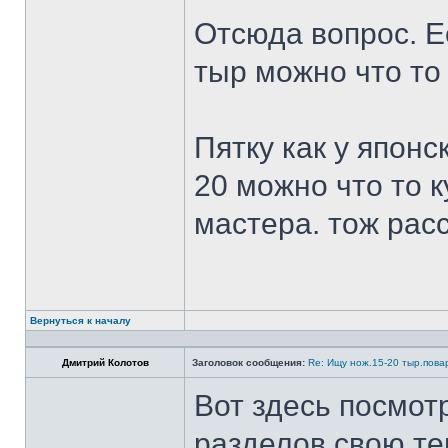
Отсюда вопрос. Ес
тыр можно что то
Пятку как у японс
20 можно что то к
мастера. тож рас
Вернуться к началу
Дмитрий Колотов
Заголовок сообщения:
Re: Ищу нож.15-20 тыр.пова
Вот здесь посмот
разделов свою те