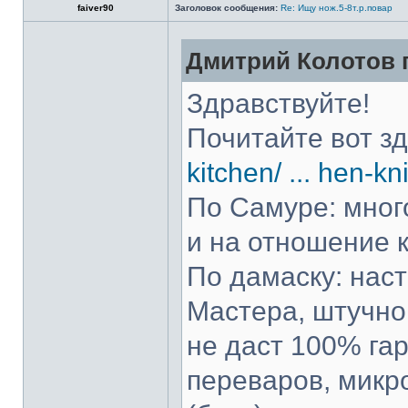
faiver90
Заголовок сообщения:
Re: Ищу нож.5-8т.р.повар
Дмитрий Колотов п
Здравствуйте!
Почитайте вот з
kitchen/ ... hen-kn
По Самуре: много
и на отношение к
По дамаску: нас
Мастера, штучно 
не даст 100% гар
переваров, микр