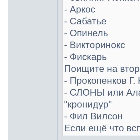
- Аркос
- Сабатье
- Опинель
- Викторинокс
- Фискарь
Поищите на втор
- Прокопенков Г. 
- СЛОНЫ или Ала
"кронидур"
- Фил Вилсон
Если ещё что вс