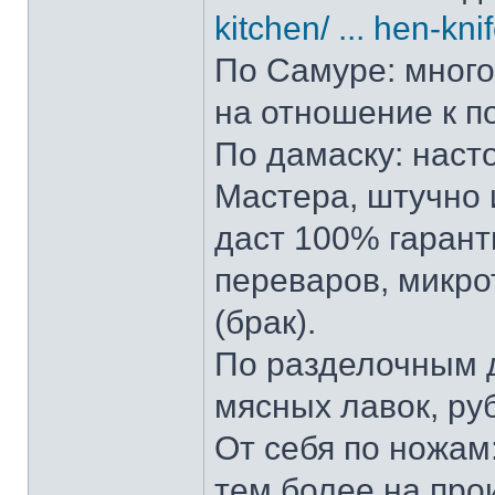
kitchen/ ... hen-kni
По Самуре: много 
на отношение к п
По дамаску: наст
Мастера, штучно и
даст 100% гарант
переваров, микро
(брак).
По разделочным д
мясных лавок, ру
От себя по ножам:
тем более на прои