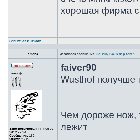
хорошая фирма с
Вернуться к началу
ameno
Заголовок сообщения:
Re: Ищу нож.5-8т.р.повар
faiver90
ножефил
Wusthof получше 
______________
Чем дороже нож, 
лежит
Зарегистрирован:
Пн ноя 05,
2012 22:24
Сообщения:
182
Откуда:
СПб