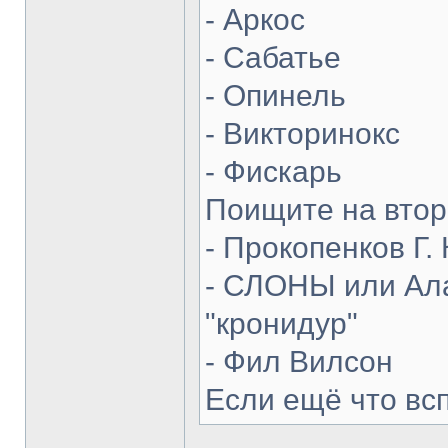
- Аркос
- Сабатье
- Опинель
- Викторинокс
- Фискарь
Поищите на втор
- Прокопенков Г. 
- СЛОНЫ или Ала
"кронидур"
- Фил Вилсон
Если ещё что вс