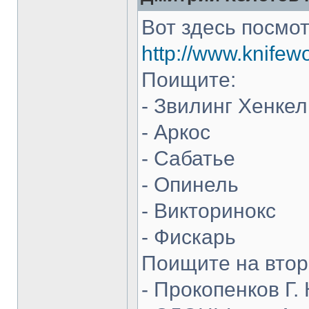
Вот здесь посмот
http://www.knifew
Поищите:
- Звилинг Хенкел
- Аркос
- Сабатье
- Опинель
- Викторинокс
- Фискарь
Поищите на втор
- Прокопенков Г. 