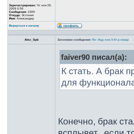
Зарегистрирован:
Чт ноя 26,
2009 0:56
Сообщения:
2305
Откуда:
Эстония
Имя:
Александер
Вернуться к началу
Alex_Spb
Заголовок сообщения:
Re: Ищу нож.5-8т.р.повар
faiver90 писал(а):
К стать. А брак 
для функционал
Конечно, брак ста
всплывет...если т