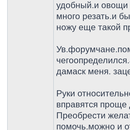
удобный.и овощи 
много резать.и бы
ножу еще такой п
Ув.форумчане.пом
чегоопределился.
дамаск меня. заце
Руки относительн
вправятся проще 
Преобрести желат
помочь.можно и о