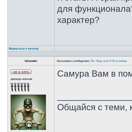
для функционала?
характер?
Вернуться к началу
Iskander
Заголовок сообщения:
Re: Ищу нож.5-8т.р.повар
Самура Вам в пом
дважды маньяк
______________
Общайся с теми, 