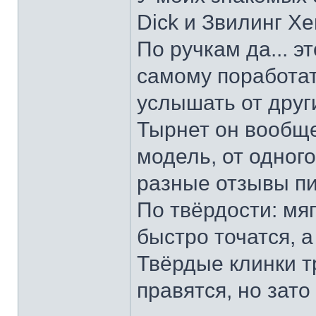
Dick и Звилинг Хе
По ручкам да... э
самому поработат
услышать от други
Тырнет он вообще 
модель, от одног
разные отзывы пи
По твёрдости: мяг
быстро точатся, а
Твёрдые клинки т
правятся, но зато