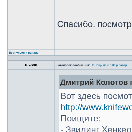
Спасибо. посмот
Вернуться к началу
faiver90
Заголовок сообщения:
Re: Ищу нож.5-8т.р.повар
Дмитрий Колотов п
Вот здесь посмот
http://www.knifew
Поищите:
- Звилинг Хенкел