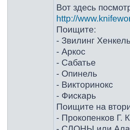
Вот здесь посмот
http://www.knifewo
Поищите:
- Звилинг Хенкел
- Аркос
- Сабатье
- Опинель
- Викторинокс
- Фискарь
Поищите на втор
- Прокопенков Г. К
- СЛОНЫ или Алан