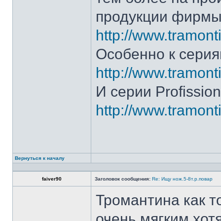
продукции фирмы 
http://www.tramonti
Особенно к серия
http://www.tramonti
И серии Profission
http://www.tramonti
Вернуться к началу
faiver90
Заголовок сообщения:
Re: Ищу нож.5-8т.р.повар
Тромантина как т
очень мягким.хот