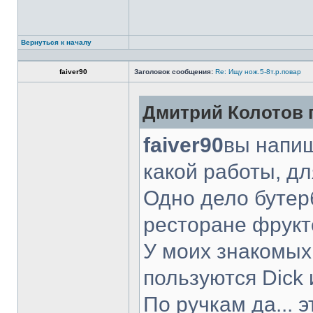
Вернуться к началу
faiver90
Заголовок сообщения:
Re: Ищу нож.5-8т.р.повар
Дмитрий Колотов п
faiver90
вы напиш
какой работы, д
Одно дело бутер
ресторане фрукт
У моих знакомых
пользуются Dick 
По ручкам да... 