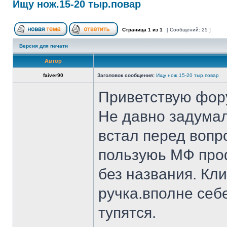
Ищу нож.15-20 тыр.повар
Страница
1
из
1
[ Сообщений: 25 ]
Версия для печати
Автор
faiver90
Заголовок сообщения:
Ищу нож.15-20 тыр.повар
Приветствую фор
Не давно задумал
встал перед вопр
пользуюь МФ проф
без названия. Кл
ручка.вполне себ
тупятся.