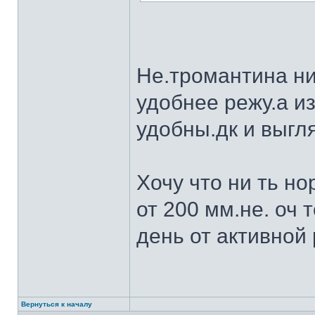
Не.тромантина ни
удобнее режу.а из
удобны.дк и выгля
Хочу что ни ть н
от 200 мм.не. оч 
день от активной 
Вернуться к началу