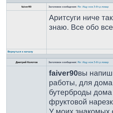
faiver90
Заголовок сообщения:
Re: Ищу нож.5-8т.р.повар
Аритсуги ниче та
знаю. Все обо вс
Вернуться к началу
Дмитрий Колотов
Заголовок сообщения:
Re: Ищу нож.5-8т.р.повар
faiver90
вы напиши
работы, для дома
бутерброды дома 
фруктовой нарезк
У моих знакомых 