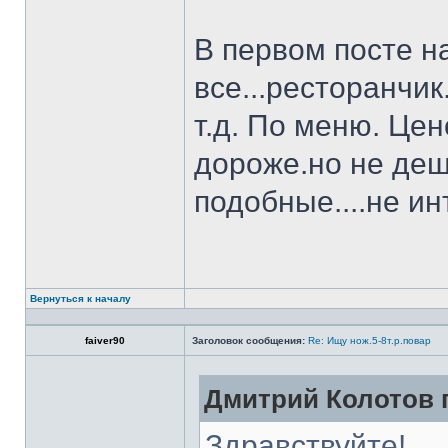
В первом посте н
все...ресторанчи
т.д. По меню. Це
дороже.но не деш
подобные....не и
Вернуться к началу
faiver90
Заголовок сообщения:
Re: Ищу нож.5-8т.р.повар
Дмитрий Колотов п
Здравствуйте!