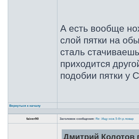
А есть вообще но
слой пятки на обы
сталь стачиваешь
приходится другой
подобии пятки у 
Вернуться к началу
faiver90
Заголовок сообщения:
Re: Ищу нож.5-8т.р.повар
Дмитрий Колотов п