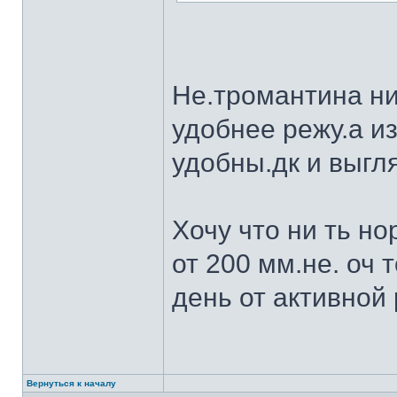
Не.тромантина ни
удобнее режу.а из
удобны.дк и выгля
Хочу что ни ть н
от 200 мм.не. оч 
день от активной 
Вернуться к началу