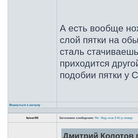
А есть вообще но
слой пятки на обы
сталь стачиваешь
приходится другой
подобии пятки у 
Вернуться к началу
faiver90
Заголовок сообщения:
Re: Ищу нож.5-8т.р.повар
Дмитрий Колотов п