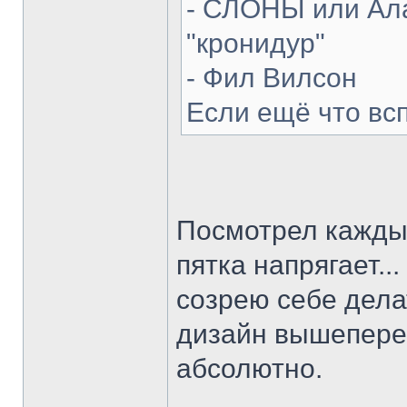
- СЛОНЫ или Ала
"кронидур"
- Фил Вилсон
Если ещё что вс
Посмотрел каждый
пятка напрягает...
созрею себе делат
дизайн вышепере
абсолютно.