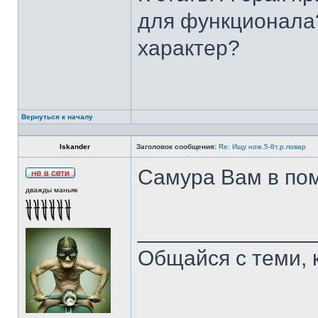
для функционала?
характер?
Вернуться к началу
Iskander
Заголовок сообщения:
Re: Ищу нож.5-8т.р.повар
Самура Вам в пом
дважды маньяк
______________
Общайся с теми, 