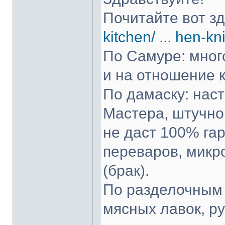
Почитайте вот з
kitchen/ ... hen-kn
По Самуре: много
и на отношение к
По дамаску: нас
Мастера, штучно 
не даст 100% гар
переваров, микр
(брак).
По разделочным 
мясных лавок, р