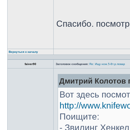
Спасибо. посмот
Вернуться к началу
faiver90
Заголовок сообщения:
Re: Ищу нож.5-8т.р.повар
Дмитрий Колотов п
Вот здесь посмот
http://www.knifew
Поищите:
- Звилинг Хенкел