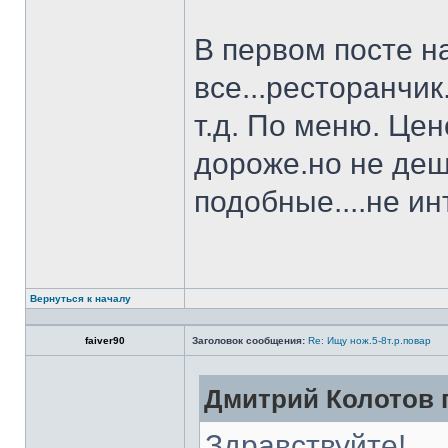
В первом посте н
все...ресторанчи
т.д. По меню. Це
дороже.но не деш
подобные....не и
Вернуться к началу
faiver90
Заголовок сообщения:
Re: Ищу нож.5-8т.р.повар
Дмитрий Колотов п
Здравствуйте!