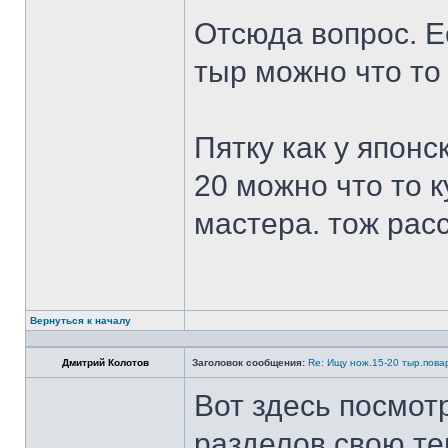
Отсюда вопрос. Ес
тыр можно что то
Пятку как у японс
20 можно что то к
мастера. тож рас
Вернуться к началу
Дмитрий Колотов
Заголовок сообщения:
Re: Ищу нож.15-20 тыр.пова
Вот здесь посмот
разделов свою те