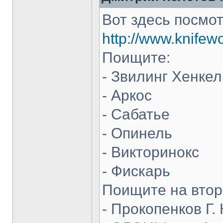
Вот здесь посмот
http://www.knifew
Поищите:
- Звилинг Хенкел
- Аркос
- Сабатье
- Опинель
- Викторинокс
- Фискарь
Поищите на втор
- Прокопенков Г. 