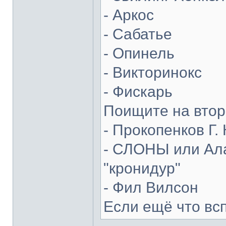
- Аркос
- Сабатье
- Опинель
- Викторинокс
- Фискарь
Поищите на втор
- Прокопенков Г. 
- СЛОНЫ или Ала
"кронидур"
- Фил Вилсон
Если ещё что вс