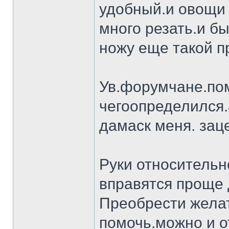
удобный.и овощи 
много резать.и бы
ножу еще такой п
Ув.форумчане.пом
чегоопределился.
дамаск меня. заце
Руки относительн
вправятся проще 
Преобрести желат
помочь.можно и о