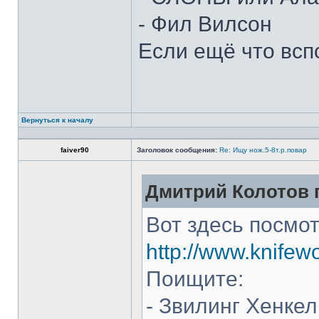
- Фил Вилсон
Если ещё что всп
Вернуться к началу
faiver90
Заголовок сообщения:
Re: Ищу нож.5-8т.р.повар
Дмитрий Колотов п
Вот здесь посмот
http://www.knifew
Поищите:
- Звилинг Хенкел