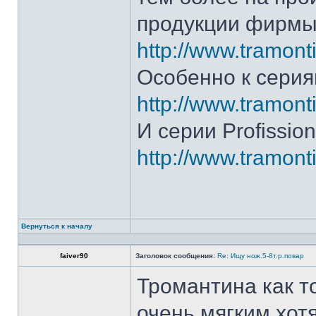
продукции фирмы 
http://www.tramonti
Особенно к серия
http://www.tramonti
И серии Profission
http://www.tramonti
Вернуться к началу
faiver90
Заголовок сообщения:
Re: Ищу нож.5-8т.р.повар
Тромантина как т
очень мягким.хот