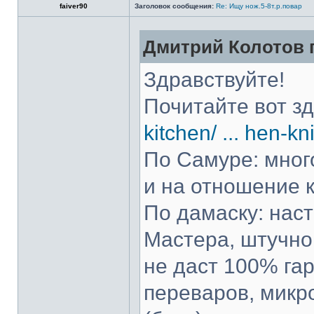
faiver90
Заголовок сообщения:
Re: Ищу нож.5-8т.р.повар
Дмитрий Колотов п
Здравствуйте!
Почитайте вот з
kitchen/ ... hen-kn
По Самуре: много
и на отношение к
По дамаску: нас
Мастера, штучно 
не даст 100% гар
переваров, микр