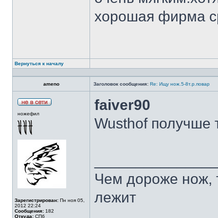
хорошая фирма с
Вернуться к началу
ameno
Заголовок сообщения:
Re: Ищу нож.5-8т.р.повар
faiver90
ножефил
Wusthof получше 
______________
Чем дороже нож, 
лежит
Зарегистрирован:
Пн ноя 05,
2012 22:24
Сообщения:
182
Откуда:
СПб