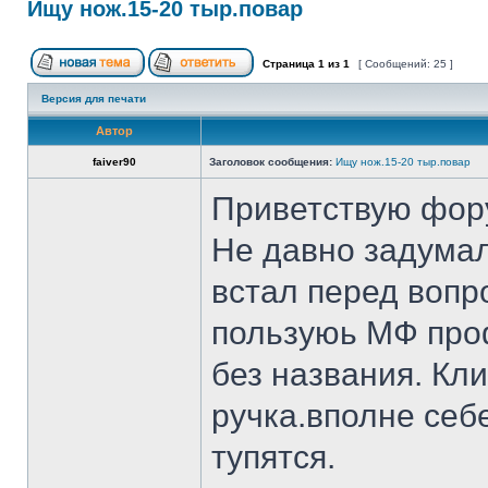
Ищу нож.15-20 тыр.повар
Страница
1
из
1
[ Сообщений: 25 ]
Версия для печати
Автор
faiver90
Заголовок сообщения:
Ищу нож.15-20 тыр.повар
Приветствую фор
Не давно задумал
встал перед вопр
пользуюь МФ проф
без названия. Кл
ручка.вполне себ
тупятся.