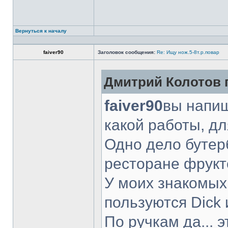
Вернуться к началу
faiver90
Заголовок сообщения:
Re: Ищу нож.5-8т.р.повар
Дмитрий Колотов п
faiver90
вы напиш
какой работы, д
Одно дело бутер
ресторане фрукт
У моих знакомых
пользуются Dick 
По ручкам да... 