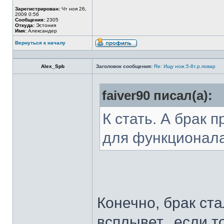
Зарегистрирован:
Чт ноя 26,
2009 0:56
Сообщения:
2305
Откуда:
Эстония
Имя:
Александер
Вернуться к началу
Alex_Spb
Заголовок сообщения:
Re: Ищу нож.5-8т.р.повар
faiver90 писал(а):
К стать. А брак 
для функционал
Конечно, брак ста
всплывет...если т