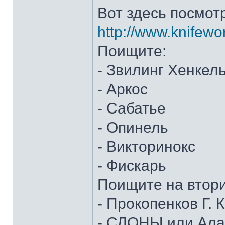
Вот здесь посмот
http://www.knifewo
Поищите:
- Звилинг Хенкел
- Аркос
- Сабатье
- Опинель
- Викторинокс
- Фискарь
Поищите на втор
- Прокопенков Г. К
- СЛОНЫ или Алан