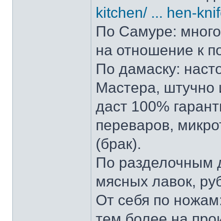
kitchen/ ... hen-kni
По Самуре: много 
на отношение к п
По дамаску: наст
Мастера, штучно и
даст 100% гарант
переваров, микро
(брак).
По разделочным д
мясных лавок, ру
От себя по ножам:
тем более на прои