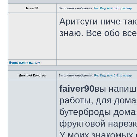
faiver90
Заголовок сообщения:
Re: Ищу нож.5-8т.р.повар
Аритсуги ниче та
знаю. Все обо вс
Вернуться к началу
Дмитрий Колотов
Заголовок сообщения:
Re: Ищу нож.5-8т.р.повар
faiver90
вы напиши
работы, для дома
бутерброды дома 
фруктовой нарезк
У моих знакомых 