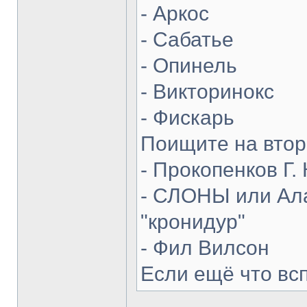
- Аркос
- Сабатье
- Опинель
- Викторинокс
- Фискарь
Поищите на втор
- Прокопенков Г. 
- СЛОНЫ или Ала
"кронидур"
- Фил Вилсон
Если ещё что вс