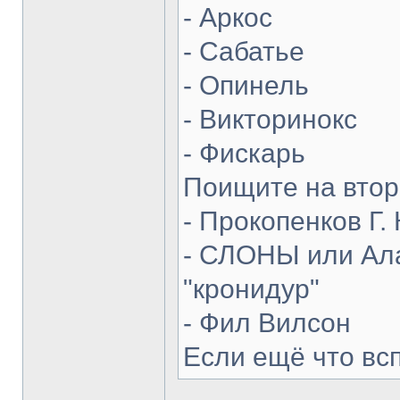
- Аркос
- Сабатье
- Опинель
- Викторинокс
- Фискарь
Поищите на втор
- Прокопенков Г. 
- СЛОНЫ или Ала
"кронидур"
- Фил Вилсон
Если ещё что вс