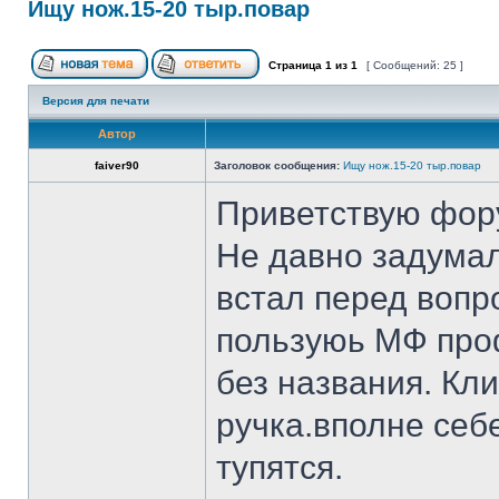
Ищу нож.15-20 тыр.повар
Страница
1
из
1
[ Сообщений: 25 ]
Версия для печати
Автор
faiver90
Заголовок сообщения:
Ищу нож.15-20 тыр.повар
Приветствую фор
Не давно задумал
встал перед вопр
пользуюь МФ проф
без названия. Кл
ручка.вполне себ
тупятся.