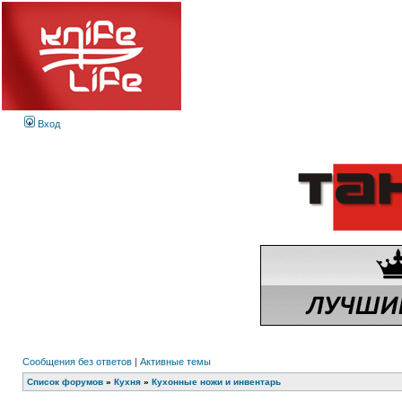
Вход
Сообщения без ответов
|
Активные темы
Список форумов
»
Кухня
»
Кухонные ножи и инвентарь