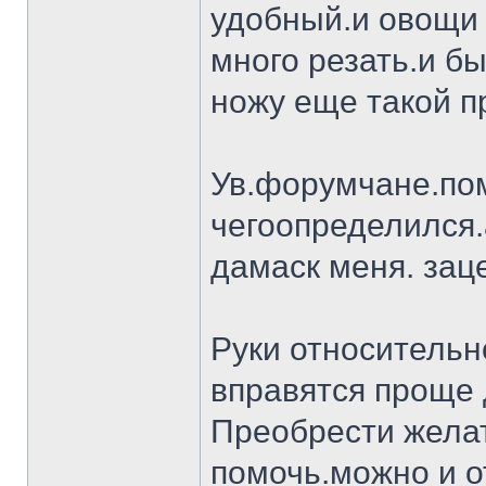
удобный.и овощи 
много резать.и бы
ножу еще такой п
Ув.форумчане.пом
чегоопределился.
дамаск меня. заце
Руки относительн
вправятся проще 
Преобрести желат
помочь.можно и о