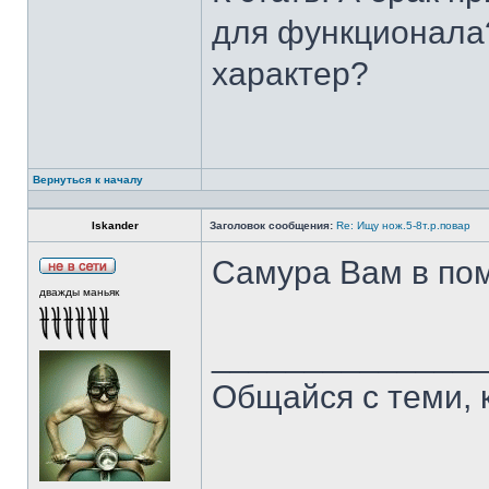
для функционала?
характер?
Вернуться к началу
Iskander
Заголовок сообщения:
Re: Ищу нож.5-8т.р.повар
Самура Вам в пом
дважды маньяк
______________
Общайся с теми, 