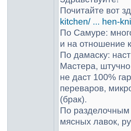
Почитайте вот з
kitchen/ ... hen-kn
По Самуре: много
и на отношение к
По дамаску: нас
Мастера, штучно 
не даст 100% гар
переваров, микр
(брак).
По разделочным 
мясных лавок, р