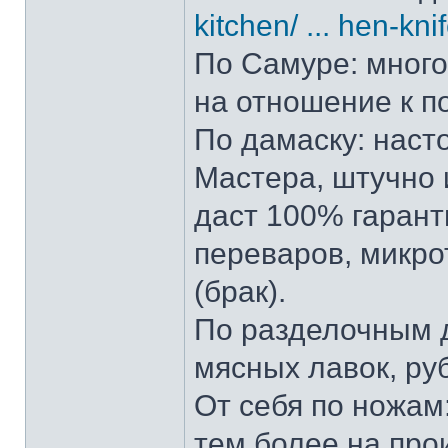
kitchen/ ... hen-kni
По Самуре: много 
на отношение к п
По дамаску: наст
Мастера, штучно и
даст 100% гарант
переваров, микро
(брак).
По разделочным д
мясных лавок, ру
От себя по ножам:
тем более на прои