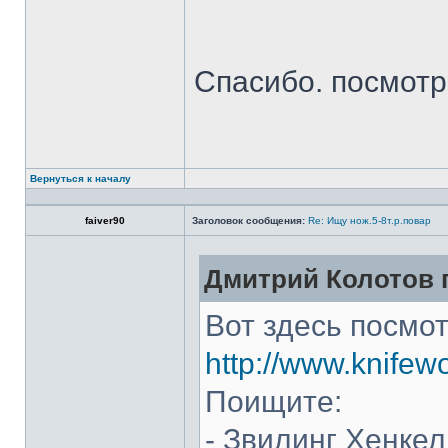
Спасибо. посмот
Вернуться к началу
faiver90
Заголовок сообщения:
Re: Ищу нож.5-8т.р.повар
Дмитрий Колотов п
Вот здесь посмот
http://www.knifew
Поищите:
- Звилинг Хенкел