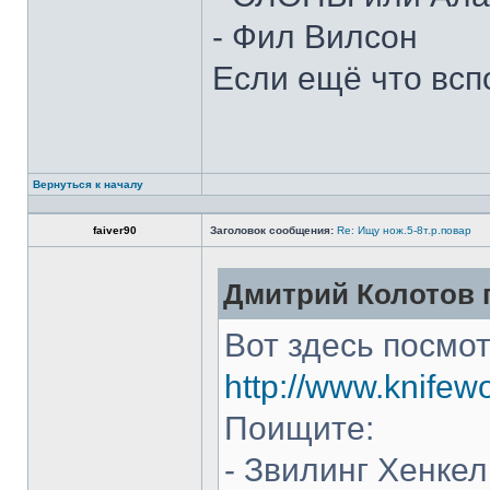
- Фил Вилсон
Если ещё что всп
Вернуться к началу
faiver90
Заголовок сообщения:
Re: Ищу нож.5-8т.р.повар
Дмитрий Колотов п
Вот здесь посмот
http://www.knifew
Поищите:
- Звилинг Хенкел