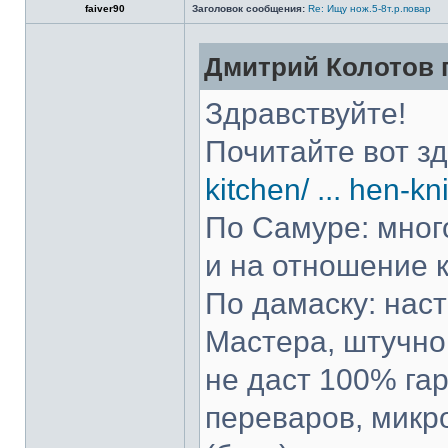
faiver90
Заголовок сообщения:
Re: Ищу нож.5-8т.р.повар
Дмитрий Колотов п
Здравствуйте!
Почитайте вот з
kitchen/ ... hen-kn
По Самуре: много
и на отношение к
По дамаску: нас
Мастера, штучно 
не даст 100% гар
переваров, микр