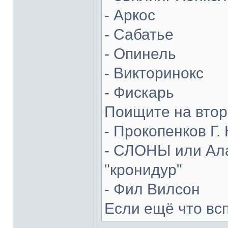
- Аркос
- Сабатье
- Опинель
- Викторинокс
- Фискарь
Поищите на втор
- Прокопенков Г. 
- СЛОНЫ или Ала
"кронидур"
- Фил Вилсон
Если ещё что вс