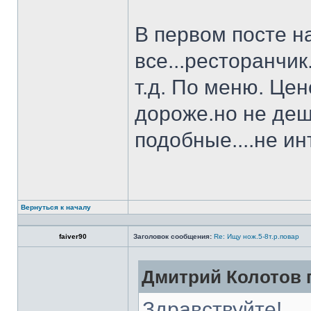
В первом посте н
все...ресторанчи
т.д. По меню. Це
дороже.но не деш
подобные....не и
Вернуться к началу
faiver90
Заголовок сообщения:
Re: Ищу нож.5-8т.р.повар
Дмитрий Колотов п
Здравствуйте!