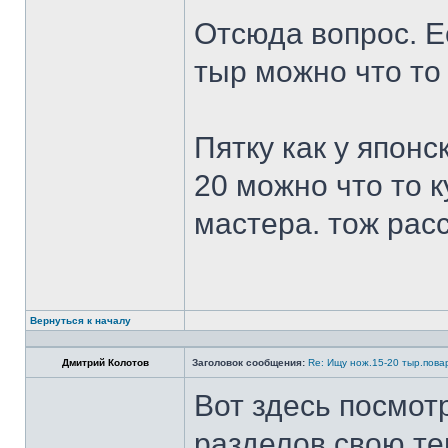
Отсюда вопрос. Ес
тыр можно что то
Пятку как у японс
20 можно что то к
мастера. тож рас
Вернуться к началу
Дмитрий Колотов
Заголовок сообщения:
Re: Ищу нож.15-20 тыр.пова
Вот здесь посмот
разделов свою те