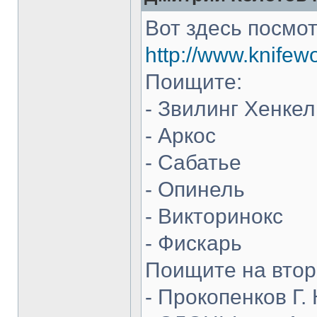
Вот здесь посмот
http://www.knifew
Поищите:
- Звилинг Хенкел
- Аркос
- Сабатье
- Опинель
- Викторинокс
- Фискарь
Поищите на втор
- Прокопенков Г. 