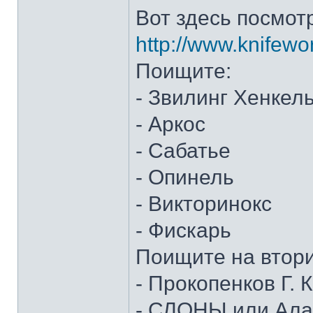
Вот здесь посмот
http://www.knifewo
Поищите:
- Звилинг Хенкел
- Аркос
- Сабатье
- Опинель
- Викторинокс
- Фискарь
Поищите на втор
- Прокопенков Г. К
- СЛОНЫ или Алан