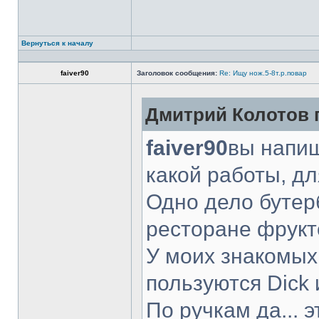
Вернуться к началу
faiver90
Заголовок сообщения:
Re: Ищу нож.5-8т.р.повар
Дмитрий Колотов п
faiver90
вы напиш
какой работы, д
Одно дело бутер
ресторане фрукт
У моих знакомых
пользуются Dick 
По ручкам да... 