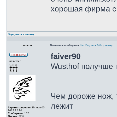
хорошая фирма с
Вернуться к началу
ameno
Заголовок сообщения:
Re: Ищу нож.5-8т.р.повар
faiver90
ножефил
Wusthof получше 
______________
Чем дороже нож, 
лежит
Зарегистрирован:
Пн ноя 05,
2012 22:24
Сообщения:
182
Откуда:
СПб