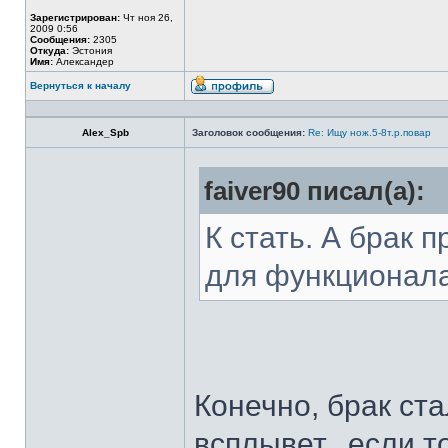
Зарегистрирован:
Чт ноя 26,
2009 0:56
Сообщения:
2305
Откуда:
Эстония
Имя:
Александер
Вернуться к началу
Alex_Spb
Заголовок сообщения:
Re: Ищу нож.5-8т.р.повар
faiver90 писал(а):
К стать. А брак 
для функционал
Конечно, брак ста
всплывет...если т