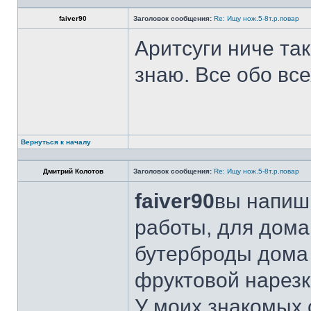
faiver90
Заголовок сообщения:
Re: Ищу нож.5-8т.р.повар
Аритсуги ниче та
знаю. Все обо вс
Вернуться к началу
Дмитрий Колотов
Заголовок сообщения:
Re: Ищу нож.5-8т.р.повар
faiver90
вы напиши
работы, для дома
бутерброды дома 
фруктовой нарезк
У моих знакомых 