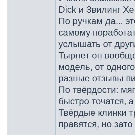
Dick и Звилинг Хе
По ручкам да... э
самому поработат
услышать от други
Тырнет он вообще 
модель, от одног
разные отзывы пи
По твёрдости: мяг
быстро точатся, а
Твёрдые клинки т
правятся, но зато