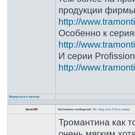
продукции фирмы 
http://www.tramonti
Особенно к серия
http://www.tramonti
И серии Profission
http://www.tramonti
Вернуться к началу
faiver90
Заголовок сообщения:
Re: Ищу нож.5-8т.р.повар
Тромантина как т
очень мягким.хот