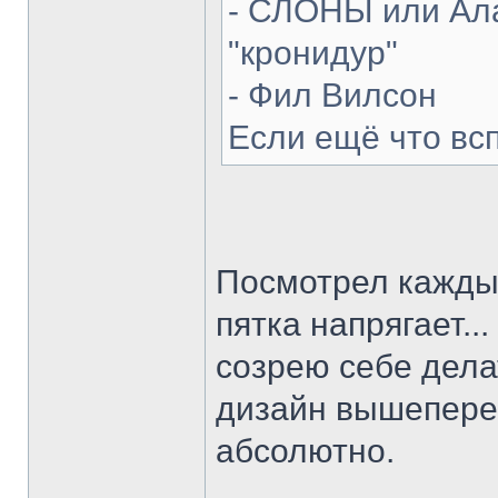
- СЛОНЫ или Ала
"кронидур"
- Фил Вилсон
Если ещё что вс
Посмотрел каждый
пятка напрягает...
созрею себе делат
дизайн вышепере
абсолютно.