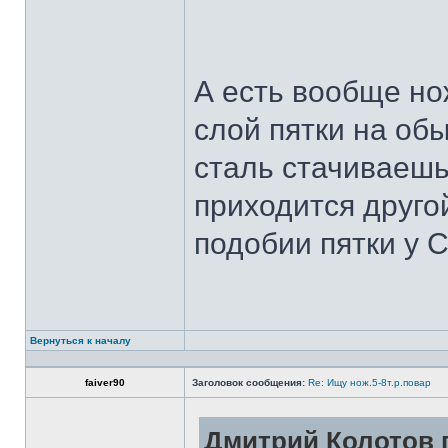
А есть вообще но
слой пятки на обы
сталь стачиваешь
приходится другой
подобии пятки у 
Вернуться к началу
faiver90
Заголовок сообщения:
Re: Ищу нож.5-8т.р.повар
Дмитрий Колотов п