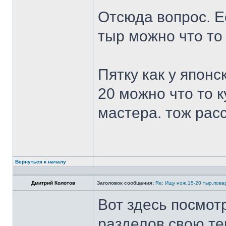
Отсюда вопрос. Ес
тыр можно что то
Пятку как у японс
20 можно что то к
мастера. тож рас
Вернуться к началу
Дмитрий Колотов
Заголовок сообщения:
Re: Ищу нож.15-20 тыр.пова
Вот здесь посмот
разделов свою те