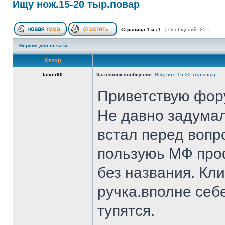
Ищу нож.15-20 тыр.повар
Страница
1
из
1
[ Сообщений: 25 ]
Версия для печати
Автор
faiver90
Заголовок сообщения:
Ищу нож.15-20 тыр.повар
Приветствую фор
Не давно задумал
встал перед вопр
пользуюь МФ проф
без названия. Кл
ручка.вполне себ
тупятся.