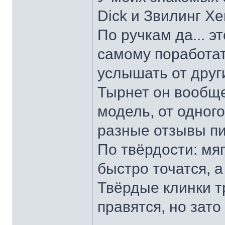
Dick и Звилинг Хе
По ручкам да... э
самому поработат
услышать от други
Тырнет он вообще 
модель, от одног
разные отзывы пи
По твёрдости: мяг
быстро точатся, а
Твёрдые клинки т
правятся, но зато