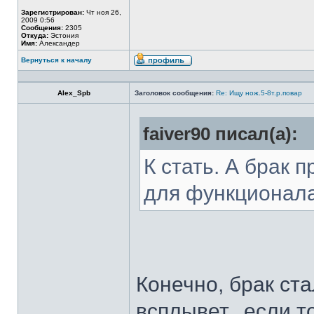
Зарегистрирован:
Чт ноя 26,
2009 0:56
Сообщения:
2305
Откуда:
Эстония
Имя:
Александер
Вернуться к началу
Alex_Spb
Заголовок сообщения:
Re: Ищу нож.5-8т.р.повар
faiver90 писал(а):
К стать. А брак 
для функционал
Конечно, брак ста
всплывет...если т