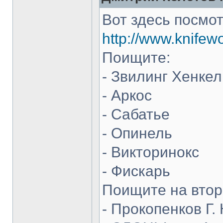
Вот здесь посмот
http://www.knifew
Поищите:
- Звилинг Хенкел
- Аркос
- Сабатье
- Опинель
- Викторинокс
- Фискарь
Поищите на втор
- Прокопенков Г. 