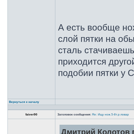
А есть вообще но
слой пятки на обы
сталь стачиваешь
приходится другой
подобии пятки у 
Вернуться к началу
faiver90
Заголовок сообщения:
Re: Ищу нож.5-8т.р.повар
Дмитрий Колотов п