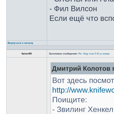
- Фил Вилсон
Если ещё что всп
Вернуться к началу
faiver90
Заголовок сообщения:
Re: Ищу нож.5-8т.р.повар
Дмитрий Колотов п
Вот здесь посмот
http://www.knifew
Поищите:
- Звилинг Хенкел