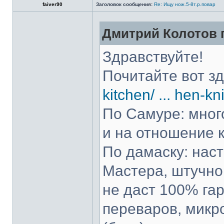
faiver90
Заголовок сообщения:
Re: Ищу нож.5-8т.р.повар
Дмитрий Колотов п
Здравствуйте!
Почитайте вот з
kitchen/ ... hen-kn
По Самуре: много
и на отношение к
По дамаску: нас
Мастера, штучно 
не даст 100% гар
переваров, микр