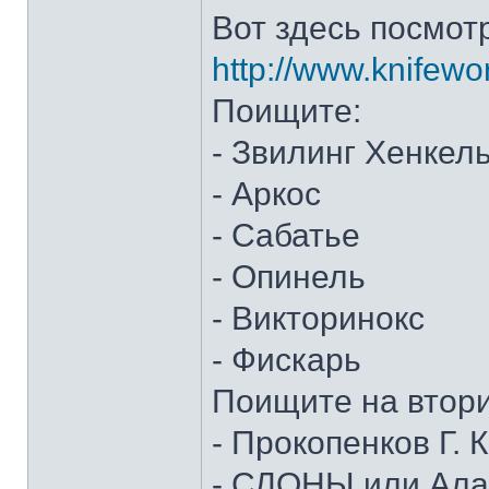
Вот здесь посмот
http://www.knifewo
Поищите:
- Звилинг Хенкел
- Аркос
- Сабатье
- Опинель
- Викторинокс
- Фискарь
Поищите на втор
- Прокопенков Г. К
- СЛОНЫ или Алан