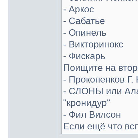
- Аркос
- Сабатье
- Опинель
- Викторинокс
- Фискарь
Поищите на втор
- Прокопенков Г. 
- СЛОНЫ или Ала
"кронидур"
- Фил Вилсон
Если ещё что вс