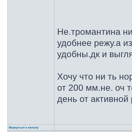
Не.тромантина ни
удобнее режу.а из
удобны.дк и выгля
Хочу что ни ть н
от 200 мм.не. оч 
день от активной 
Вернуться к началу