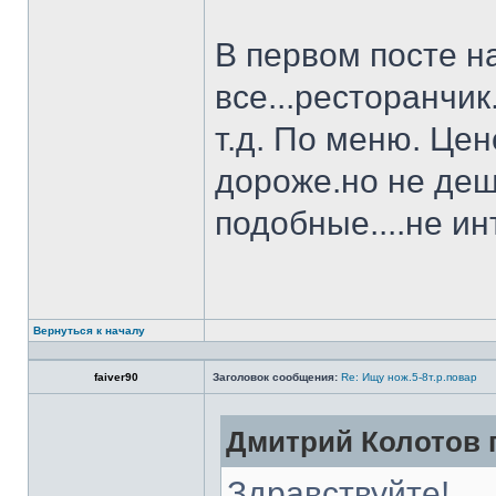
В первом посте н
все...ресторанчи
т.д. По меню. Це
дороже.но не деш
подобные....не и
Вернуться к началу
faiver90
Заголовок сообщения:
Re: Ищу нож.5-8т.р.повар
Дмитрий Колотов п
Здравствуйте!