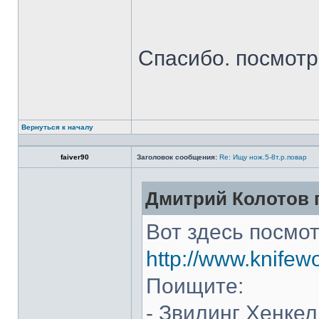
Спасибо. посмот
Вернуться к началу
faiver90
Заголовок сообщения:
Re: Ищу нож.5-8т.р.повар
Дмитрий Колотов п
Вот здесь посмот
http://www.knifew
Поищите:
- Звилинг Хенкел