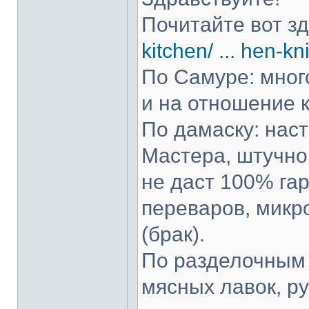
Почитайте вот з
kitchen/ ... hen-kn
По Самуре: много
и на отношение к
По дамаску: нас
Мастера, штучно 
не даст 100% гар
переваров, микр
(брак).
По разделочным 
мясных лавок, р