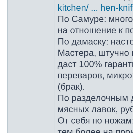
kitchen/ ... hen-kni
По Самуре: много 
на отношение к п
По дамаску: наст
Мастера, штучно и
даст 100% гарант
переваров, микро
(брак).
По разделочным д
мясных лавок, ру
От себя по ножам:
тем более на прои