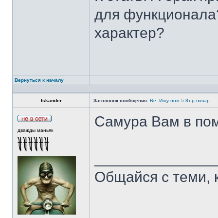
для функционала?
характер?
Вернуться к началу
Iskander
Заголовок сообщения:
Re: Ищу нож.5-8т.р.повар
Самура Вам в пом
дважды маньяк
______________
Общайся с теми, 