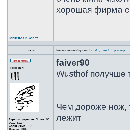
хорошая фирма с
Вернуться к началу
ameno
Заголовок сообщения:
Re: Ищу нож.5-8т.р.повар
faiver90
ножефил
Wusthof получше 
______________
Чем дороже нож, 
лежит
Зарегистрирован:
Пн ноя 05,
2012 22:24
Сообщения:
182
Откуда:
СПб