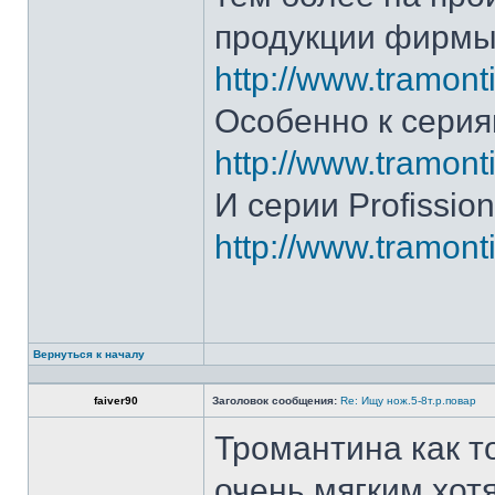
продукции фирмы 
http://www.tramonti
Особенно к серия
http://www.tramonti
И серии Profission
http://www.tramonti
Вернуться к началу
faiver90
Заголовок сообщения:
Re: Ищу нож.5-8т.р.повар
Тромантина как т
очень мягким.хот