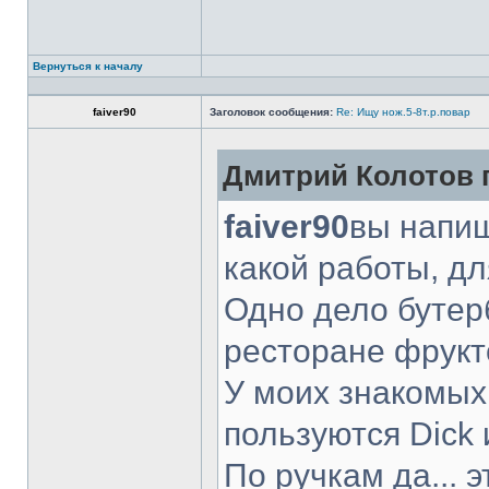
Вернуться к началу
faiver90
Заголовок сообщения:
Re: Ищу нож.5-8т.р.повар
Дмитрий Колотов п
faiver90
вы напиш
какой работы, д
Одно дело бутер
ресторане фрукт
У моих знакомых
пользуются Dick 
По ручкам да... 