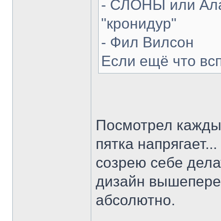
- СЛОНЫ или Ала
"кронидур"
- Фил Вилсон
Если ещё что вс
Посмотрел каждый
пятка напрягает...
созрею себе делат
дизайн вышепере
абсолютно.