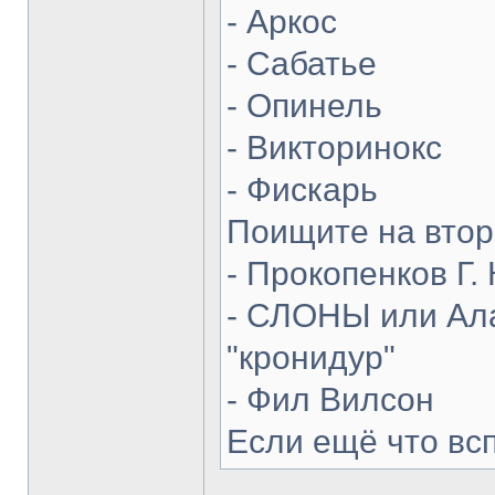
- Аркос
- Сабатье
- Опинель
- Викторинокс
- Фискарь
Поищите на втор
- Прокопенков Г. 
- СЛОНЫ или Ала
"кронидур"
- Фил Вилсон
Если ещё что вс