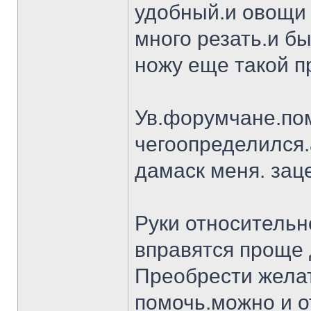
удобный.и овощи 
много резать.и бы
ножу еще такой п
Ув.форумчане.пом
чегоопределился.
дамаск меня. заце
Руки относительн
вправятся проще 
Преобрести желат
помочь.можно и о