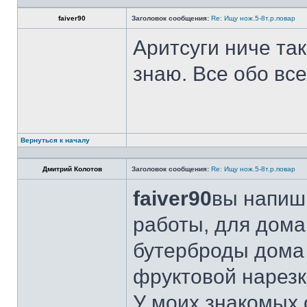
faiver90
Заголовок сообщения:
Re: Ищу нож.5-8т.р.повар
Аритсуги ниче та
знаю. Все обо вс
Вернуться к началу
Дмитрий Колотов
Заголовок сообщения:
Re: Ищу нож.5-8т.р.повар
faiver90
вы напиши
работы, для дома
бутерброды дома 
фруктовой нарезк
У моих знакомых 