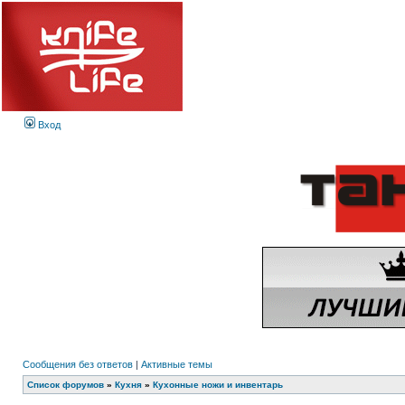
Вход
Сообщения без ответов
|
Активные темы
Список форумов
»
Кухня
»
Кухонные ножи и инвентарь