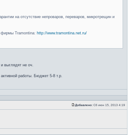
арантии на отсутствие непроваров, переваров, микротрещин и
и фирмы Tramontina:
http://www.tramontina.net.ru/
 и выглядят не оч.
 активной работы. Бюджет 5-8 т.р.
Добавлено:
Сб июн 15, 2013 4:19