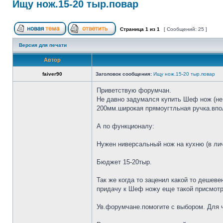
Ищу нож.15-20 тыр.повар
Страница
1
из
1
[ Сообщений: 25 ]
Версия для печати
Автор
faiver90
Заголовок сообщения:
Ищу нож.15-20 тыр.повар
Приветствую форумчан.
Не давно задумался купить Шеф нож (не 
200мм.широкая прямоугтльная ручка.впол
А по функционалу:
Нужен ниверсальный нож на кухню (в лич
Бюджет 15-20тыр.
Так же когда то заценил какой то дешеве
придачу к Шеф ножу еще такой присмотр
Ув.форумчане.помогите с выбором. Для че