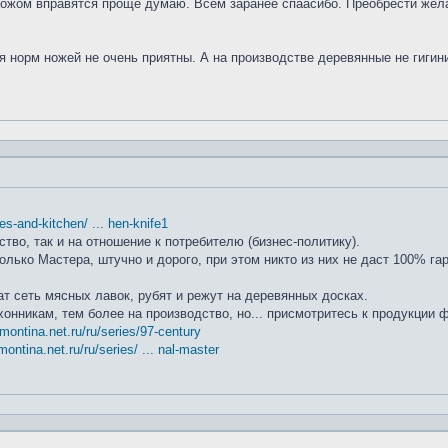
ножом вправятся проще думаю. Всем заранее спаасибо. Преобрести жела
я норм ножей не очень приятны. А на производстве деревянные не гиги
ifes-and-kitchen/ ... hen-knife1
ство, так и на отношение к потребителю (бизнес-политику).
лько Мастера, штучно и дорого, при этом никто из них не даст 100% га
т сеть мясных лавок, рубят и режут на деревянных досках.
хонникам, тем более на производство, но... присмотритесь к продукции
amontina.net.ru/ru/series/97-century
montina.net.ru/ru/series/ ... nal-master