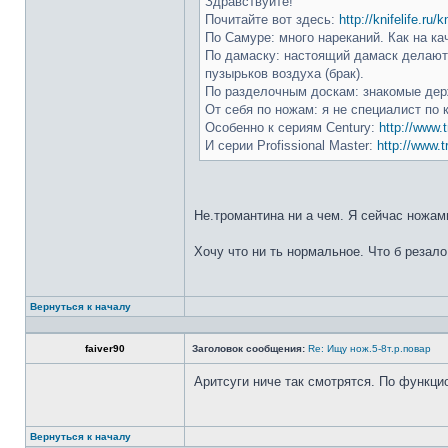
Здравствуйте!
Почитайте вот здесь:
http://knifelife.ru/
По Самуре: много нареканий. Как на ка
По дамаску: настоящий дамаск делают 
пузырьков воздуха (брак).
По разделочным доскам: знакомые держ
От себя по ножам: я не специалист по 
Особенно к сериям Century:
http://www.t
И серии Profissional Master:
http://www.t
Не.тромантина ни а чем. Я сейчас ножами
Хочу что ни ть нормальное. Что б резало
Вернуться к началу
faiver90
Заголовок сообщения:
Re: Ищу нож.5-8т.р.повар
Аритсуги ниче так смотрятся. По функци
Вернуться к началу