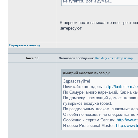
не тупятся. Вот и думай...
В первом посте написал же все...рестор
интересуют
Вернуться к началу
faiver90
Заголовок сообщения:
Re: Ищу нож.5-8т.р.повар
Дмитрий Колотов писал(а):
Здравствуйте!
Почитайте вот здесь:
http://knifelife.ru/
По Самуре: много нареканий. Как на ка
По дамаску: настоящий дамаск делают 
пузырьков воздуха (брак).
По разделочным доскам: знакомые держ
От себя по ножам: я не специалист по 
Особенно к сериям Century:
http://www.t
И серии Profissional Master:
http://www.t