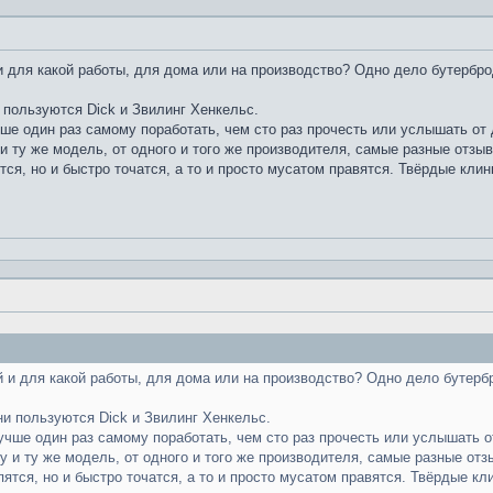
 для какой работы, для дома или на производство? Одно дело бутербро
 пользуются Dick и Звилинг Хенкельс.
чше один раз самому поработать, чем сто раз прочесть или услышать от д
и ту же модель, от одного и того же производителя, самые разные отзы
тся, но и быстро точатся, а то и просто мусатом правятся. Твёрдые клин
 и для какой работы, для дома или на производство? Одно дело бутерб
ни пользуются Dick и Звилинг Хенкельс.
лучше один раз самому поработать, чем сто раз прочесть или услышать от
у и ту же модель, от одного и того же производителя, самые разные отз
пятся, но и быстро точатся, а то и просто мусатом правятся. Твёрдые кл