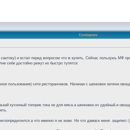
Сообщение
сантоку) и встал перед вопросом что ж купить. Сейчас пользуюь МФ про
не себе достойно режут.но быстро тупятся.
ное пользование) сети ресторанчиков. Начиная с шенковки зелени.овощей
нький кухонный топорик.тока не для мяса.а шенковки.оч удобный.и овощи 
еть.
гоопределился.а что именно я не знаю. Но что дамаск меня. зацепил:-)