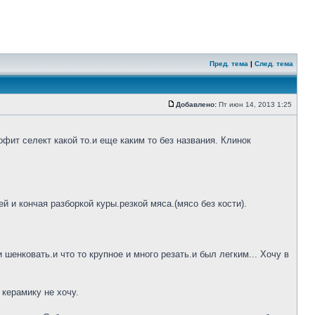
Пред. тема
|
След. тема
Добавлено:
Пт июн 14, 2013 1:25
фит селект какой то.и еще каким то без названия. Клинок
 и кончая разборкой куры.резкой мяса.(мясо без кости).
шенковать.и что то крупное и много резать.и был легким... Хочу в
 керамику не хочу.