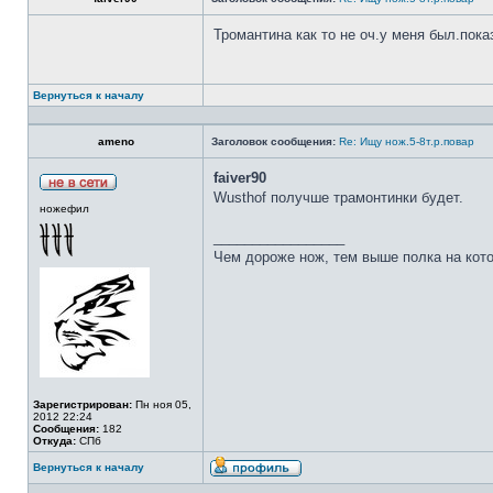
Тромантина как то не оч.у меня был.пок
Вернуться к началу
ameno
Заголовок сообщения:
Re: Ищу нож.5-8т.р.повар
faiver90
Wusthof получше трамонтинки будет.
ножефил
_________________
Чем дороже нож, тем выше полка на кот
Зарегистрирован:
Пн ноя 05,
2012 22:24
Сообщения:
182
Откуда:
СПб
Вернуться к началу