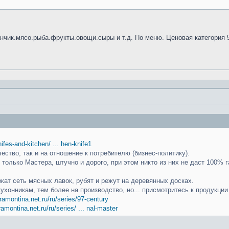
анчик.мясо.рыба.фрукты.овощи.сыры и т.д. По меню. Ценовая категория 
knifes-and-kitchen/ ... hen-knife1
чество, так и на отношение к потребителю (бизнес-политику).
только Мастера, штучно и дорого, при этом никто из них не даст 100% г
ат сеть мясных лавок, рубят и режут на деревянных досках.
кухонникам, тем более на производство, но... присмотритесь к продукци
ramontina.net.ru/ru/series/97-century
ramontina.net.ru/ru/series/ ... nal-master