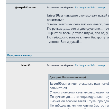
Дмитрий Колотов
Заголовок сообщения:
Re: Ищу нож.5-8т.р.повар
faiver90
вы напишите сколько вам ножей и
заниматься.
У моих знакомых сеть мясных лавок, они
По ручкам да... это индивидуально... лу
Тырнет он вообще такая штука, про одну 
По твёрдости: мягкие клинки быстро тупя
тупятся. Вот и думай...
Вернуться к началу
faiver90
Заголовок сообщения:
Re: Ищу нож.5-8т.р.повар
Дмитрий Колотов писал(а):
faiver90
вы напишите сколько вам ножей
заниматься.
У моих знакомых сеть мясных лавок, о
По ручкам да... это индивидуально... 
Тырнет он вообще такая штука, про одн
По твёрдости: мягкие клинки быстро ту