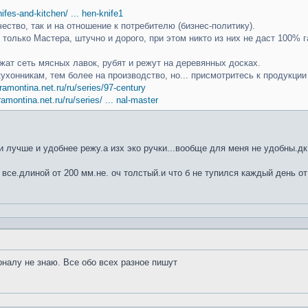
knifes-and-kitchen/ ... hen-knife1
чество, так и на отношение к потребителю (бизнес-политику).
только Мастера, штучно и дорого, при этом никто из них не даст 100% г
ат сеть мясных лавок, рубят и режут на деревянных досках.
кухонникам, тем более на производство, но... присмотритесь к продукци
ramontina.net.ru/ru/series/97-century
ramontina.net.ru/ru/series/ ... nal-master
 лучше и удобнее режу.а изх эко ручки...вообще для меня не удобны.дк
 все.длиной от 200 мм.не. оч толстый.и что б не тупился каждый день от
оналу не знаю. Все обо всех разное пишут