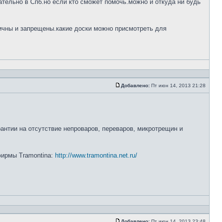
тельно в Спб.но если кто сможет помочь.можно и откуда ни будь
ничны и запрещены.какие доски можно присмотреть для
Добавлено:
Пт июн 14, 2013 21:28
рантии на отсутствие непроваров, переваров, микротрещин и
 фирмы Tramontina:
http://www.tramontina.net.ru/
Добавлено:
Пт июн 14, 2013 23:48