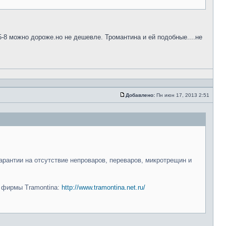
5-8 можно дороже.но не дешевле. Тромантина и ей подобные....не
Добавлено:
Пн июн 17, 2013 2:51
арантии на отсутствие непроваров, переваров, микротрещин и
и фирмы Tramontina:
http://www.tramontina.net.ru/