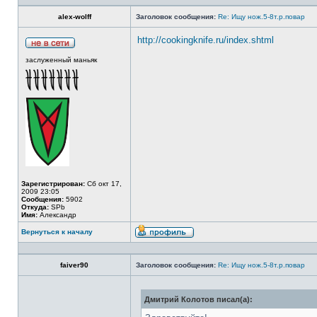
alex-wolff
Заголовок сообщения:
Re: Ищу нож.5-8т.р.повар
http://cookingknife.ru/index.shtml
заслуженный маньяк
Зарегистрирован:
Сб окт 17,
2009 23:05
Сообщения:
5902
Откуда:
SPb
Имя:
Александр
Вернуться к началу
faiver90
Заголовок сообщения:
Re: Ищу нож.5-8т.р.повар
Дмитрий Колотов писал(а):