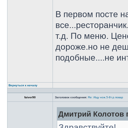
В первом посте н
все...ресторанчи
т.д. По меню. Це
дороже.но не деш
подобные....не и
Вернуться к началу
faiver90
Заголовок сообщения:
Re: Ищу нож.5-8т.р.повар
Дмитрий Колотов п
Здравствуйте!