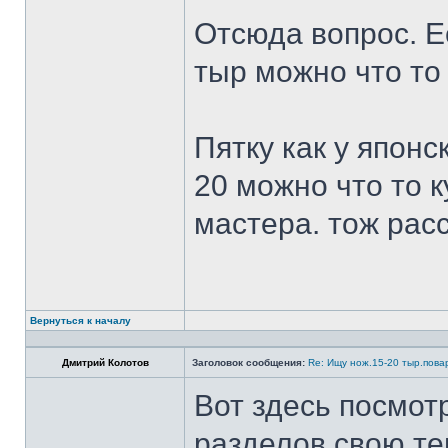
Отсюда вопрос. Ес
тыр можно что то
Пятку как у японс
20 можно что то к
мастера. тож рас
Вернуться к началу
Дмитрий Колотов
Заголовок сообщения:
Re: Ищу нож.15-20 тыр.пова
Вот здесь посмот
разделов свою те