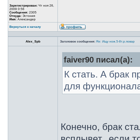
Зарегистрирован:
Чт ноя 26,
2009 0:56
Сообщения:
2305
Откуда:
Эстония
Имя:
Александер
Вернуться к началу
Alex_Spb
Заголовок сообщения:
Re: Ищу нож.5-8т.р.повар
faiver90 писал(а):
К стать. А брак 
для функционал
Конечно, брак ста
всплывет...если т