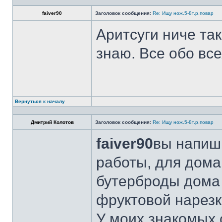
faiver90
Заголовок сообщения:
Re: Ищу нож.5-8т.р.повар
Аритсуги ниче та
знаю. Все обо вс
Вернуться к началу
Дмитрий Колотов
Заголовок сообщения:
Re: Ищу нож.5-8т.р.повар
faiver90
вы напиши
работы, для дома
бутерброды дома 
фруктовой нарезк
У моих знакомых 