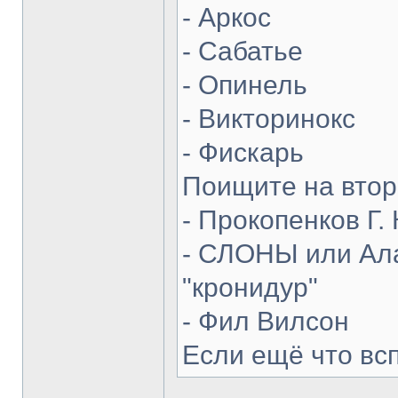
- Аркос
- Сабатье
- Опинель
- Викторинокс
- Фискарь
Поищите на втор
- Прокопенков Г. 
- СЛОНЫ или Ала
"кронидур"
- Фил Вилсон
Если ещё что вс