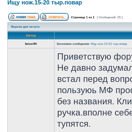
Ищу нож.15-20 тыр.повар
Страница
1
из
1
[ Сообщений: 25 ]
Версия для печати
Автор
faiver90
Заголовок сообщения:
Ищу нож.15-20 тыр.повар
Приветствую фор
Не давно задумал
встал перед вопр
пользуюь МФ проф
без названия. Кл
ручка.вполне себ
тупятся.