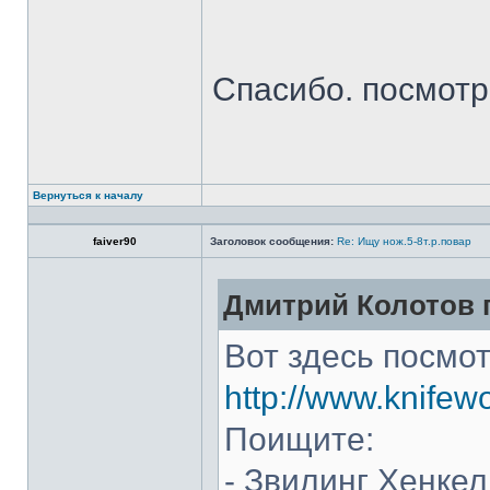
Спасибо. посмот
Вернуться к началу
faiver90
Заголовок сообщения:
Re: Ищу нож.5-8т.р.повар
Дмитрий Колотов п
Вот здесь посмот
http://www.knifew
Поищите:
- Звилинг Хенкел