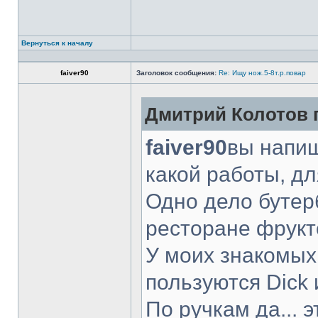
Вернуться к началу
faiver90
Заголовок сообщения:
Re: Ищу нож.5-8т.р.повар
Дмитрий Колотов п
faiver90
вы напиш
какой работы, д
Одно дело бутер
ресторане фрукт
У моих знакомых
пользуются Dick 
По ручкам да... 