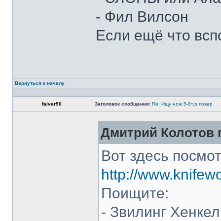
- Фил Вилсон
Если ещё что всп
Вернуться к началу
faiver90
Заголовок сообщения:
Re: Ищу нож.5-8т.р.повар
Дмитрий Колотов п
Вот здесь посмот
http://www.knifew
Поищите:
- Звилинг Хенкел