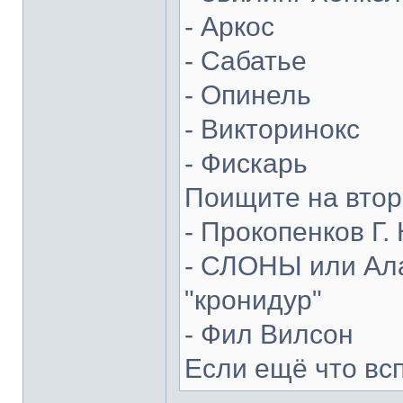
- Аркос
- Сабатье
- Опинель
- Викторинокс
- Фискарь
Поищите на втор
- Прокопенков Г. 
- СЛОНЫ или Ала
"кронидур"
- Фил Вилсон
Если ещё что вс