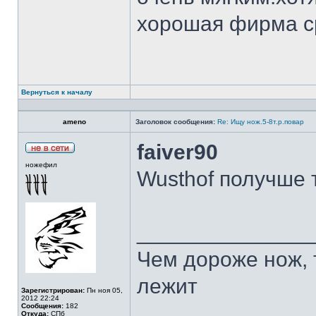
хорошая фирма с
Вернуться к началу
ameno
Заголовок сообщения:
Re: Ищу нож.5-8т.р.повар
faiver90
ножефил
Wusthof получше 
______________
Чем дороже нож, 
лежит
Зарегистрирован:
Пн ноя 05,
2012 22:24
Сообщения:
182
Откуда:
СПб