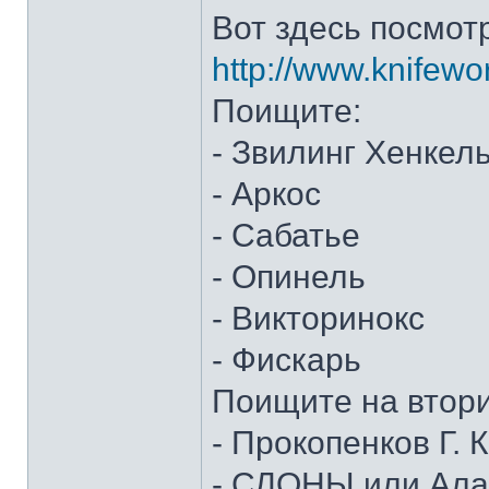
Вот здесь посмот
http://www.knifewo
Поищите:
- Звилинг Хенкел
- Аркос
- Сабатье
- Опинель
- Викторинокс
- Фискарь
Поищите на втор
- Прокопенков Г. К
- СЛОНЫ или Алан