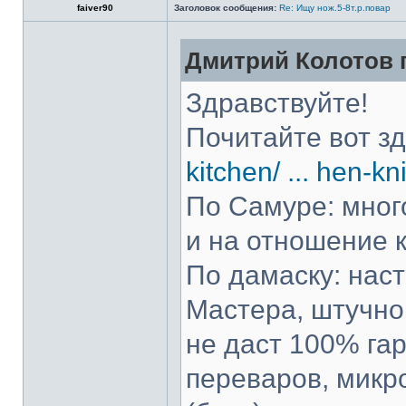
faiver90
Заголовок сообщения:
Re: Ищу нож.5-8т.р.повар
Дмитрий Колотов п
Здравствуйте!
Почитайте вот з
kitchen/ ... hen-kn
По Самуре: много
и на отношение к
По дамаску: нас
Мастера, штучно 
не даст 100% гар
переваров, микр