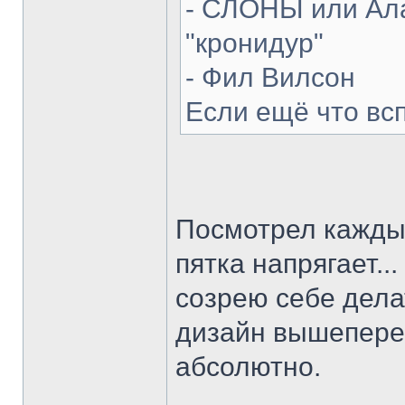
- СЛОНЫ или Ала
"кронидур"
- Фил Вилсон
Если ещё что вс
Посмотрел каждый
пятка напрягает...
созрею себе делат
дизайн вышепере
абсолютно.