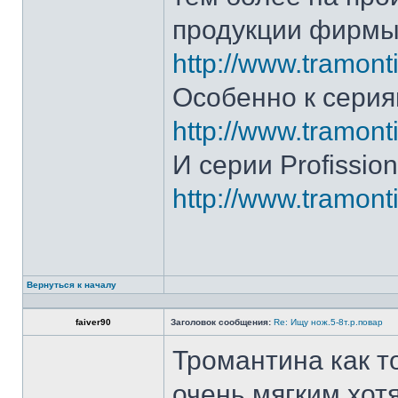
продукции фирмы 
http://www.tramonti
Особенно к серия
http://www.tramonti
И серии Profission
http://www.tramonti
Вернуться к началу
faiver90
Заголовок сообщения:
Re: Ищу нож.5-8т.р.повар
Тромантина как т
очень мягким.хот