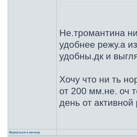
Не.тромантина ни
удобнее режу.а из
удобны.дк и выгля
Хочу что ни ть н
от 200 мм.не. оч 
день от активной 
Вернуться к началу