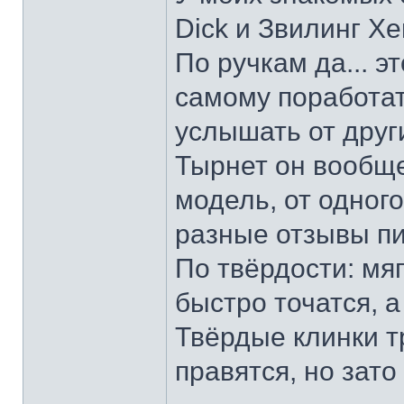
Dick и Звилинг Хе
По ручкам да... э
самому поработат
услышать от други
Тырнет он вообще 
модель, от одног
разные отзывы пи
По твёрдости: мяг
быстро точатся, а
Твёрдые клинки т
правятся, но зато