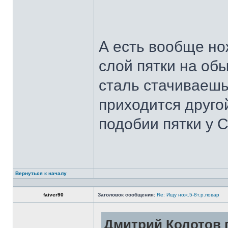
А есть вообще но
слой пятки на обы
сталь стачиваешь
приходится другой
подобии пятки у 
Вернуться к началу
faiver90
Заголовок сообщения:
Re: Ищу нож.5-8т.р.повар
Дмитрий Колотов п