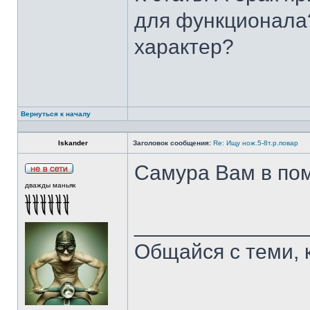
для функционала?
характер?
Вернуться к началу
Iskander
Заголовок сообщения:
Re: Ищу нож.5-8т.р.повар
Самура Вам в пом
дважды маньяк
______________
Общайся с теми, 