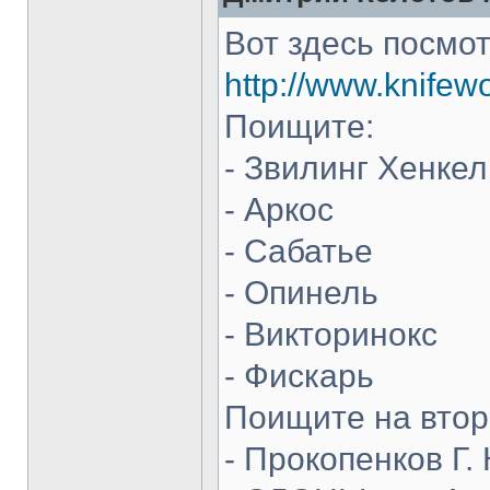
Вот здесь посмот
http://www.knifew
Поищите:
- Звилинг Хенкел
- Аркос
- Сабатье
- Опинель
- Викторинокс
- Фискарь
Поищите на втор
- Прокопенков Г. 