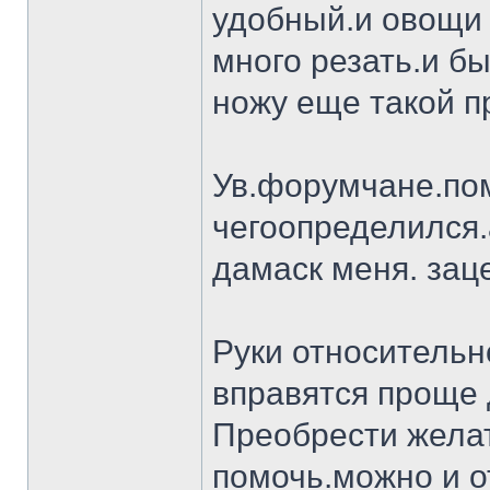
удобный.и овощи 
много резать.и бы
ножу еще такой п
Ув.форумчане.пом
чегоопределился.
дамаск меня. заце
Руки относительн
вправятся проще 
Преобрести желат
помочь.можно и о