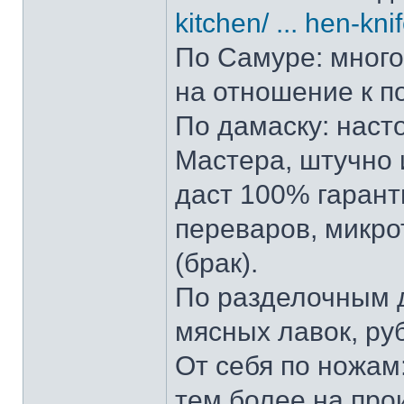
kitchen/ ... hen-kni
По Самуре: много 
на отношение к п
По дамаску: наст
Мастера, штучно и
даст 100% гарант
переваров, микро
(брак).
По разделочным д
мясных лавок, ру
От себя по ножам:
тем более на прои