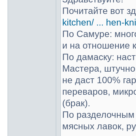
Почитайте вот з
kitchen/ ... hen-kn
По Самуре: много
и на отношение к
По дамаску: нас
Мастера, штучно 
не даст 100% гар
переваров, микр
(брак).
По разделочным 
мясных лавок, р