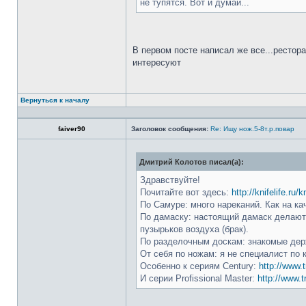
не тупятся. Вот и думай...
В первом посте написал же все...рестор
интересуют
Вернуться к началу
faiver90
Заголовок сообщения:
Re: Ищу нож.5-8т.р.повар
Дмитрий Колотов писал(а):
Здравствуйте!
Почитайте вот здесь:
http://knifelife.ru/
По Самуре: много нареканий. Как на ка
По дамаску: настоящий дамаск делают 
пузырьков воздуха (брак).
По разделочным доскам: знакомые держ
От себя по ножам: я не специалист по 
Особенно к сериям Century:
http://www.t
И серии Profissional Master:
http://www.t