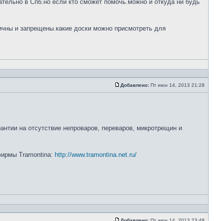
тельно в Спб.но если кто сможет помочь.можно и откуда ни будь
ничны и запрещены.какие доски можно присмотреть для
Добавлено:
Пт июн 14, 2013 21:28
рантии на отсутствие непроваров, переваров, микротрещин и
 фирмы Tramontina:
http://www.tramontina.net.ru/
Добавлено:
Пт июн 14, 2013 23:48