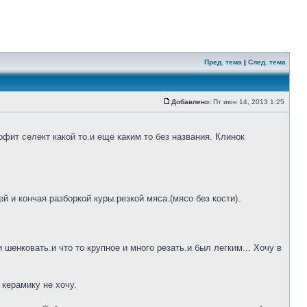
Пред. тема
|
След. тема
Добавлено:
Пт июн 14, 2013 1:25
фит селект какой то.и еще каким то без названия. Клинок
 и кончая разборкой куры.резкой мяса.(мясо без кости).
шенковать.и что то крупное и много резать.и был легким... Хочу в
 керамику не хочу.