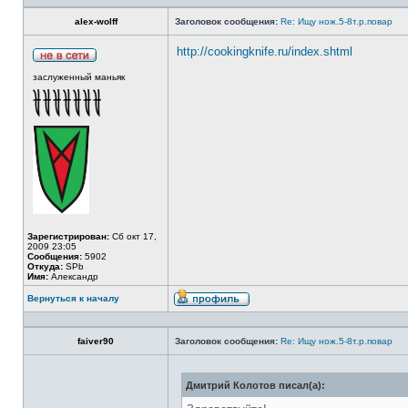
alex-wolff
Заголовок сообщения:
Re: Ищу нож.5-8т.р.повар
http://cookingknife.ru/index.shtml
заслуженный маньяк
Зарегистрирован:
Сб окт 17,
2009 23:05
Сообщения:
5902
Откуда:
SPb
Имя:
Александр
Вернуться к началу
faiver90
Заголовок сообщения:
Re: Ищу нож.5-8т.р.повар
Дмитрий Колотов писал(а):