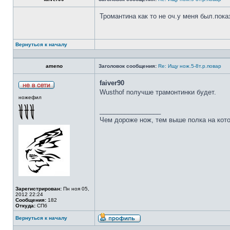
Тромантина как то не оч.у меня был.пок
Вернуться к началу
ameno
Заголовок сообщения:
Re: Ищу нож.5-8т.р.повар
faiver90
Wusthof получше трамонтинки будет.
ножефил
_________________
Чем дороже нож, тем выше полка на кот
Зарегистрирован:
Пн ноя 05,
2012 22:24
Сообщения:
182
Откуда:
СПб
Вернуться к началу