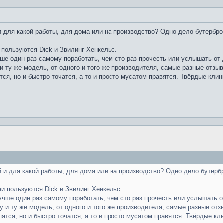
 для какой работы, для дома или на производство? Одно дело бутербро
 пользуются Dick и Звилинг Хенкельс.
чше один раз самому поработать, чем сто раз прочесть или услышать от д
и ту же модель, от одного и того же производителя, самые разные отзы
тся, но и быстро точатся, а то и просто мусатом правятся. Твёрдые клин
 и для какой работы, для дома или на производство? Одно дело бутерб
ни пользуются Dick и Звилинг Хенкельс.
лучше один раз самому поработать, чем сто раз прочесть или услышать от
у и ту же модель, от одного и того же производителя, самые разные отз
пятся, но и быстро точатся, а то и просто мусатом правятся. Твёрдые кл