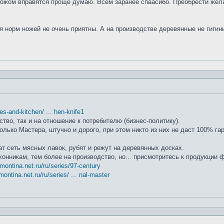
ножом вправятся проще думаю. Всем заранее спаасибо. Преобрести жела
я норм ножей не очень приятны. А на производстве деревянные не гиги
ifes-and-kitchen/ ... hen-knife1
ство, так и на отношение к потребителю (бизнес-политику).
лько Мастера, штучно и дорого, при этом никто из них не даст 100% га
т сеть мясных лавок, рубят и режут на деревянных досках.
хонникам, тем более на производство, но... присмотритесь к продукции
amontina.net.ru/ru/series/97-century
montina.net.ru/ru/series/ ... nal-master