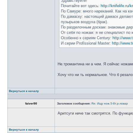
Здравствуйте!
Почитайте вот здесь:
http://knifelife.ru/
По Самуре: много нареканий. Как на ка
По дамаску: настоящий дамаск делают 
пузырьков воздуха (брак).
По разделочным доскам: знакомые держ
От себя по ножам: я не специалист по 
Особенно к сериям Century:
http://www.t
И серии Profissional Master:
http://www.t
Не.тромантина ни а чем. Я сейчас ножами
Хочу что ни ть нормальное. Что б резало
Вернуться к началу
faiver90
Заголовок сообщения:
Re: Ищу нож.5-8т.р.повар
Аритсуги ниче так смотрятся. По функци
Вернуться к началу