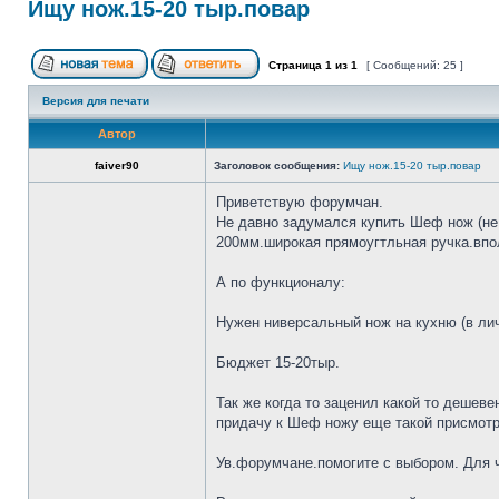
Ищу нож.15-20 тыр.повар
Страница
1
из
1
[ Сообщений: 25 ]
Версия для печати
Автор
faiver90
Заголовок сообщения:
Ищу нож.15-20 тыр.повар
Приветствую форумчан.
Не давно задумался купить Шеф нож (не 
200мм.широкая прямоугтльная ручка.впол
А по функционалу:
Нужен ниверсальный нож на кухню (в лич
Бюджет 15-20тыр.
Так же когда то заценил какой то дешеве
придачу к Шеф ножу еще такой присмотр
Ув.форумчане.помогите с выбором. Для че