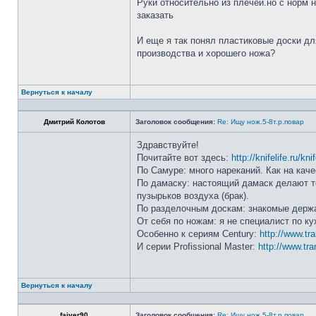
Руки относительно из плечей.но с норм 
заказать
И еще я так понял пластиковые доски дл
производства и хорошего ножа?
Вернуться к началу
Дмитрий Колотов
Заголовок сообщения:
Re: Ищу нож.5-8т.р.повар
Здравствуйте!
Почитайте вот здесь:
http://knifelife.ru/kn
По Самуре: много нареканий. Как на каче
По дамаску: настоящий дамаск делают то
пузырьков воздуха (брак).
По разделочным доскам: знакомые держа
От себя по ножам: я не специалист по ку
Особенно к сериям Century:
http://www.tr
И серии Profissional Master:
http://www.tra
Вернуться к началу
faiver90
Заголовок сообщения:
Re: Ищу нож.5-8т.р.повар