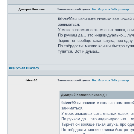
Дмитрий Колотов
Заголовок сообщения:
Re: Ищу нож.5-8т.р.повар
faiver90
вы напишите сколько вам ножей и
заниматься.
У моих знакомых сеть мясных лавок, они
По ручкам да... это индивидуально... лу
Тырнет он вообще такая штука, про одну 
По твёрдости: мягкие клинки быстро тупя
тупятся. Вот и думай...
Вернуться к началу
faiver90
Заголовок сообщения:
Re: Ищу нож.5-8т.р.повар
Дмитрий Колотов писал(а):
faiver90
вы напишите сколько вам ножей
заниматься.
У моих знакомых сеть мясных лавок, о
По ручкам да... это индивидуально... 
Тырнет он вообще такая штука, про одн
По твёрдости: мягкие клинки быстро ту