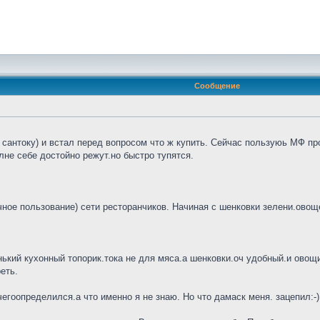
Сообщение
сантоку) и встал перед вопросом что ж купить. Сейчас пользуюь МФ про
не себе достойно режут.но быстро тупятся.
ное пользование) сети ресторанчиков. Начиная с шенковки зелени.овощей
нький кухонный топорик.тока не для мяса.а шенковки.оч удобный.и овощи 
еть.
гоопределился.а что именно я не знаю. Но что дамаск меня. зацепил:-)