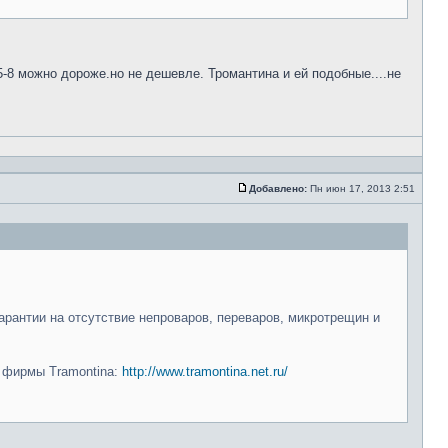
5-8 можно дороже.но не дешевле. Тромантина и ей подобные....не
Добавлено:
Пн июн 17, 2013 2:51
арантии на отсутствие непроваров, переваров, микротрещин и
и фирмы Tramontina:
http://www.tramontina.net.ru/