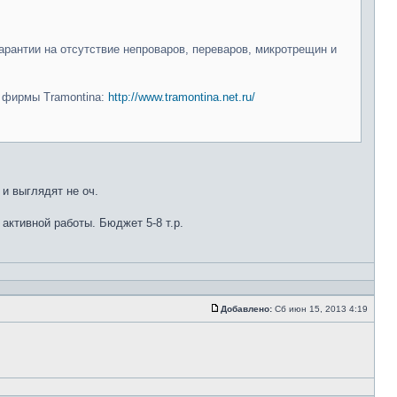
арантии на отсутствие непроваров, переваров, микротрещин и
и фирмы Tramontina:
http://www.tramontina.net.ru/
 и выглядят не оч.
 активной работы. Бюджет 5-8 т.р.
Добавлено:
Сб июн 15, 2013 4:19