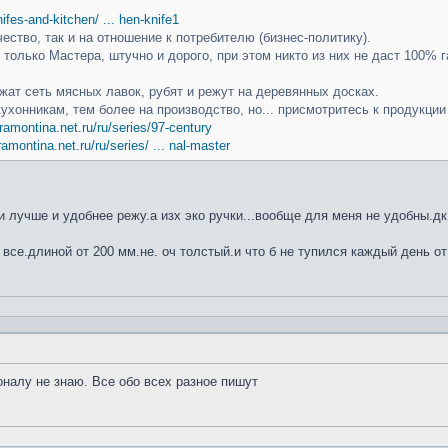
knifes-and-kitchen/ ... hen-knife1
чество, так и на отношение к потребителю (бизнес-политику).
только Мастера, штучно и дорого, при этом никто из них не даст 100% г
ат сеть мясных лавок, рубят и режут на деревянных досках.
кухонникам, тем более на производство, но... присмотритесь к продукци
ramontina.net.ru/ru/series/97-century
ramontina.net.ru/ru/series/ ... nal-master
 лучше и удобнее режу.а изх эко ручки...вообще для меня не удобны.дк
 все.длиной от 200 мм.не. оч толстый.и что б не тупился каждый день от
оналу не знаю. Все обо всех разное пишут