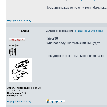
Тромантина как то не оч.у меня был.пок
Вернуться к началу
ameno
Заголовок сообщения:
Re: Ищу нож.5-8т.р.повар
faiver90
Wusthof получше трамонтинки будет.
ножефил
_________________
Чем дороже нож, тем выше полка на кот
Зарегистрирован:
Пн ноя 05,
2012 22:24
Сообщения:
182
Откуда:
СПб
Вернуться к началу