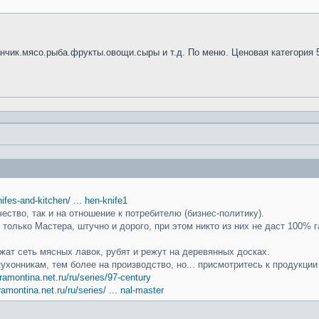
анчик.мясо.рыба.фрукты.овощи.сыры и т.д. По меню. Ценовая категория 
knifes-and-kitchen/ ... hen-knife1
чество, так и на отношение к потребителю (бизнес-политику).
только Мастера, штучно и дорого, при этом никто из них не даст 100% г
ат сеть мясных лавок, рубят и режут на деревянных досках.
кухонникам, тем более на производство, но... присмотритесь к продукци
ramontina.net.ru/ru/series/97-century
ramontina.net.ru/ru/series/ ... nal-master