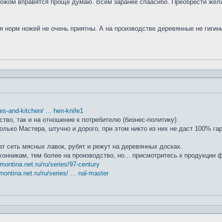
ножом вправятся проще думаю. Всем заранее спаасибо. Преобрести жела
я норм ножей не очень приятны. А на производстве деревянные не гиги
ifes-and-kitchen/ ... hen-knife1
ство, так и на отношение к потребителю (бизнес-политику).
лько Мастера, штучно и дорого, при этом никто из них не даст 100% га
т сеть мясных лавок, рубят и режут на деревянных досках.
хонникам, тем более на производство, но... присмотритесь к продукции
amontina.net.ru/ru/series/97-century
montina.net.ru/ru/series/ ... nal-master