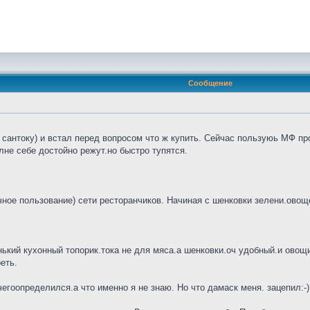
Сообщение
сантоку) и встал перед вопросом что ж купить. Сейчас пользуюь МФ про
не себе достойно режут.но быстро тупятся.
ное пользование) сети ресторанчиков. Начиная с шенковки зелени.овощей
нький кухонный топорик.тока не для мяса.а шенковки.оч удобный.и овощи 
еть.
гоопределился.а что именно я не знаю. Но что дамаск меня. зацепил:-)