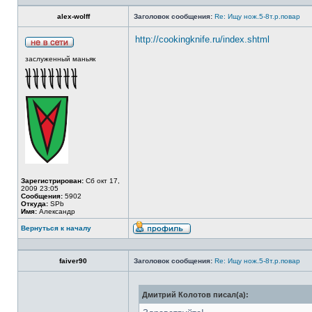
alex-wolff
Заголовок сообщения:
Re: Ищу нож.5-8т.р.повар
http://cookingknife.ru/index.shtml
заслуженный маньяк
Зарегистрирован:
Сб окт 17,
2009 23:05
Сообщения:
5902
Откуда:
SPb
Имя:
Александр
Вернуться к началу
faiver90
Заголовок сообщения:
Re: Ищу нож.5-8т.р.повар
Дмитрий Колотов писал(а):