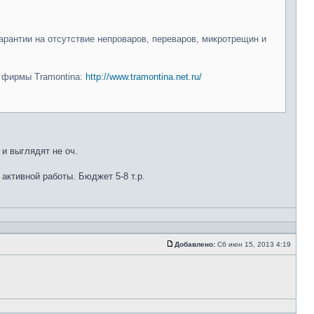
арантии на отсутствие непроваров, переваров, микротрещин и
и фирмы Tramontina:
http://www.tramontina.net.ru/
 и выглядят не оч.
 активной работы. Бюджет 5-8 т.р.
Добавлено:
Сб июн 15, 2013 4:19