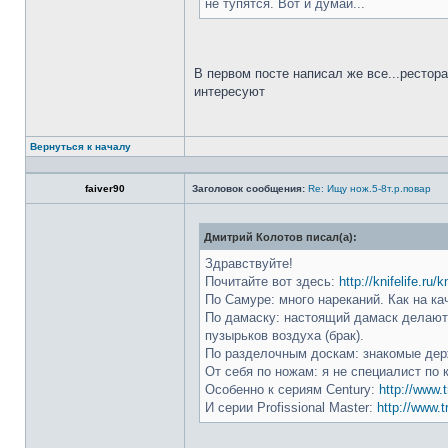
не тупятся. Вот и думай...
В первом посте написал же все...рестор
интересуют
Вернуться к началу
faiver90
Заголовок сообщения:
Re: Ищу нож.5-8т.р.повар
Дмитрий Колотов писал(а):
Здравствуйте!
Почитайте вот здесь:
http://knifelife.ru/
По Самуре: много нареканий. Как на ка
По дамаску: настоящий дамаск делают 
пузырьков воздуха (брак).
По разделочным доскам: знакомые держ
От себя по ножам: я не специалист по 
Особенно к сериям Century:
http://www.t
И серии Profissional Master:
http://www.t