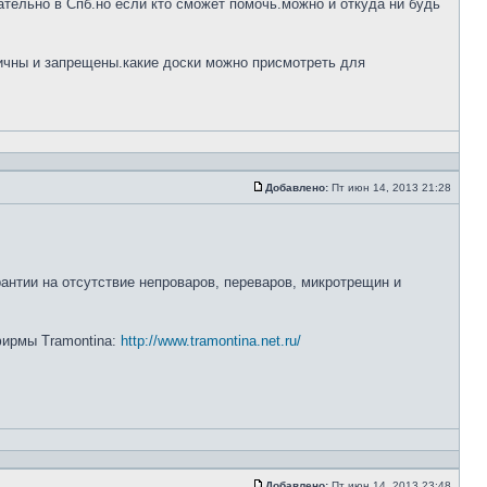
тельно в Спб.но если кто сможет помочь.можно и откуда ни будь
ничны и запрещены.какие доски можно присмотреть для
Добавлено:
Пт июн 14, 2013 21:28
рантии на отсутствие непроваров, переваров, микротрещин и
 фирмы Tramontina:
http://www.tramontina.net.ru/
Добавлено:
Пт июн 14, 2013 23:48