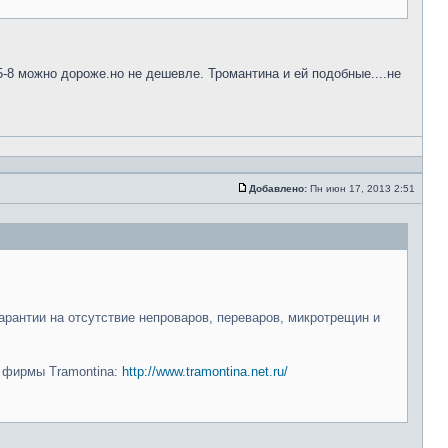
5-8 можно дороже.но не дешевле. Тромантина и ей подобные....не
Добавлено:
Пн июн 17, 2013 2:51
арантии на отсутствие непроваров, переваров, микротрещин и
и фирмы Tramontina:
http://www.tramontina.net.ru/