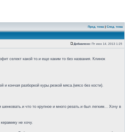
Пред. тема
|
След. тема
Добавлено:
Пт июн 14, 2013 1:25
фит селект какой то.и еще каким то без названия. Клинок
 и кончая разборкой куры.резкой мяса.(мясо без кости).
шенковать.и что то крупное и много резать.и был легким... Хочу в
 керамику не хочу.