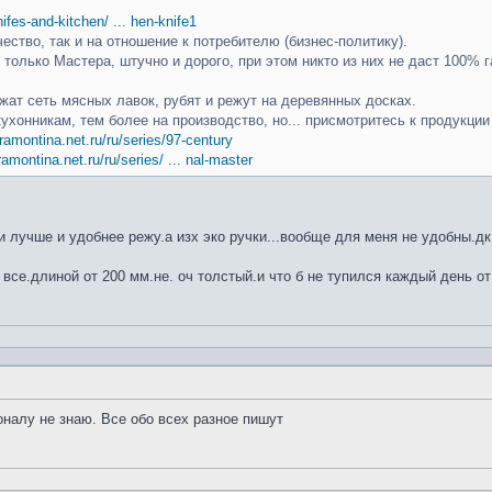
knifes-and-kitchen/ ... hen-knife1
чество, так и на отношение к потребителю (бизнес-политику).
только Мастера, штучно и дорого, при этом никто из них не даст 100% г
ат сеть мясных лавок, рубят и режут на деревянных досках.
кухонникам, тем более на производство, но... присмотритесь к продукци
ramontina.net.ru/ru/series/97-century
ramontina.net.ru/ru/series/ ... nal-master
 лучше и удобнее режу.а изх эко ручки...вообще для меня не удобны.дк
 все.длиной от 200 мм.не. оч толстый.и что б не тупился каждый день от
оналу не знаю. Все обо всех разное пишут