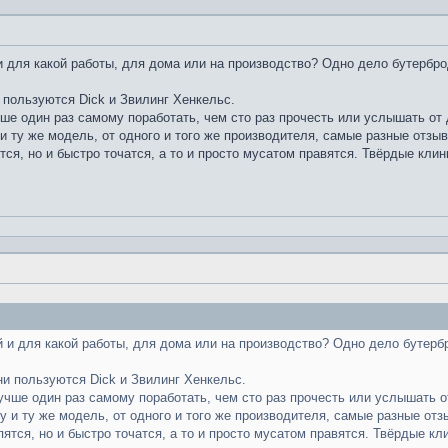
 для какой работы, для дома или на производство? Одно дело бутербро
 пользуются Dick и Звилинг Хенкельс.
чше один раз самому поработать, чем сто раз прочесть или услышать от д
и ту же модель, от одного и того же производителя, самые разные отзы
тся, но и быстро точатся, а то и просто мусатом правятся. Твёрдые клин
 и для какой работы, для дома или на производство? Одно дело бутерб
ни пользуются Dick и Звилинг Хенкельс.
лучше один раз самому поработать, чем сто раз прочесть или услышать от
у и ту же модель, от одного и того же производителя, самые разные отз
пятся, но и быстро точатся, а то и просто мусатом правятся. Твёрдые кл