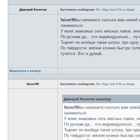
Дмитрий Колотов
Заголовок сообщения:
Re: Ищу нож.5-8т.р.повар
faiver90
вы напишите сколько вам ножей и
заниматься.
У моих знакомых сеть мясных лавок, они
По ручкам да... это индивидуально... лу
Тырнет он вообще такая штука, про одну 
По твёрдости: мягкие клинки быстро тупя
тупятся. Вот и думай...
Вернуться к началу
faiver90
Заголовок сообщения:
Re: Ищу нож.5-8т.р.повар
Дмитрий Колотов писал(а):
faiver90
вы напишите сколько вам ножей
заниматься.
У моих знакомых сеть мясных лавок, о
По ручкам да... это индивидуально... 
Тырнет он вообще такая штука, про одн
По твёрдости: мягкие клинки быстро ту