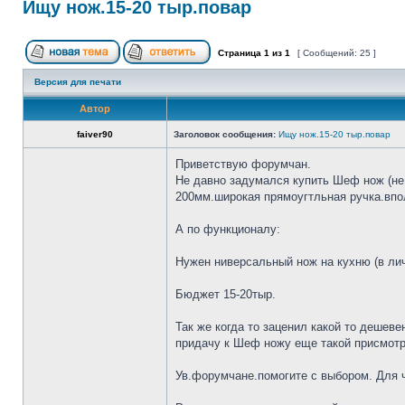
Ищу нож.15-20 тыр.повар
Страница
1
из
1
[ Сообщений: 25 ]
Версия для печати
Автор
faiver90
Заголовок сообщения:
Ищу нож.15-20 тыр.повар
Приветствую форумчан.
Не давно задумался купить Шеф нож (не 
200мм.широкая прямоугтльная ручка.впол
А по функционалу:
Нужен ниверсальный нож на кухню (в лич
Бюджет 15-20тыр.
Так же когда то заценил какой то дешеве
придачу к Шеф ножу еще такой присмотр
Ув.форумчане.помогите с выбором. Для че