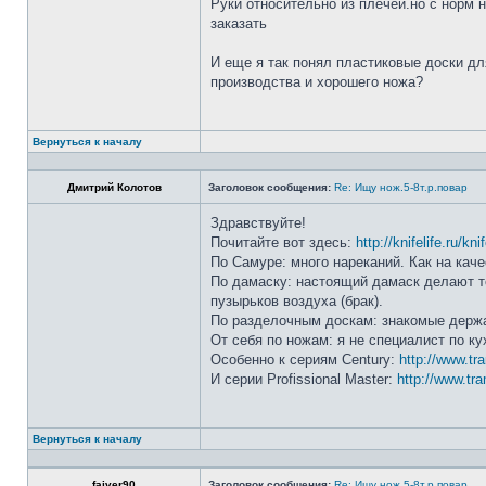
Руки относительно из плечей.но с норм 
заказать
И еще я так понял пластиковые доски дл
производства и хорошего ножа?
Вернуться к началу
Дмитрий Колотов
Заголовок сообщения:
Re: Ищу нож.5-8т.р.повар
Здравствуйте!
Почитайте вот здесь:
http://knifelife.ru/kn
По Самуре: много нареканий. Как на каче
По дамаску: настоящий дамаск делают то
пузырьков воздуха (брак).
По разделочным доскам: знакомые держа
От себя по ножам: я не специалист по ку
Особенно к сериям Century:
http://www.tr
И серии Profissional Master:
http://www.tra
Вернуться к началу
faiver90
Заголовок сообщения:
Re: Ищу нож.5-8т.р.повар