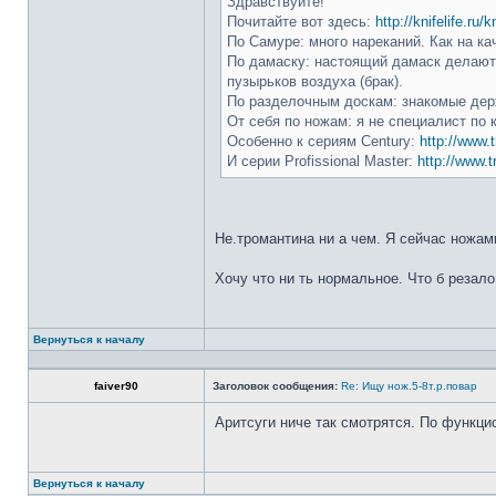
Здравствуйте!
Почитайте вот здесь:
http://knifelife.ru/
По Самуре: много нареканий. Как на ка
По дамаску: настоящий дамаск делают 
пузырьков воздуха (брак).
По разделочным доскам: знакомые держ
От себя по ножам: я не специалист по 
Особенно к сериям Century:
http://www.t
И серии Profissional Master:
http://www.t
Не.тромантина ни а чем. Я сейчас ножами
Хочу что ни ть нормальное. Что б резало
Вернуться к началу
faiver90
Заголовок сообщения:
Re: Ищу нож.5-8т.р.повар
Аритсуги ниче так смотрятся. По функци
Вернуться к началу