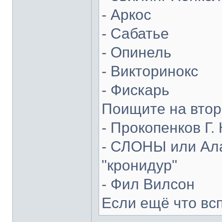
- Аркос
- Сабатье
- Опинель
- Викторинокс
- Фискарь
Поищите на втор
- Прокопенков Г. 
- СЛОНЫ или Ала
"кронидур"
- Фил Вилсон
Если ещё что вс