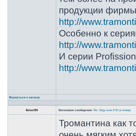
продукции фирмы 
http://www.tramonti
Особенно к серия
http://www.tramonti
И серии Profission
http://www.tramonti
Вернуться к началу
faiver90
Заголовок сообщения:
Re: Ищу нож.5-8т.р.повар
Тромантина как т
очень мягким.хот