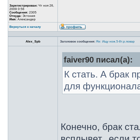
Зарегистрирован:
Чт ноя 26,
2009 0:56
Сообщения:
2305
Откуда:
Эстония
Имя:
Александер
Вернуться к началу
Alex_Spb
Заголовок сообщения:
Re: Ищу нож.5-8т.р.повар
faiver90 писал(а):
К стать. А брак 
для функционал
Конечно, брак ста
всплывет...если т