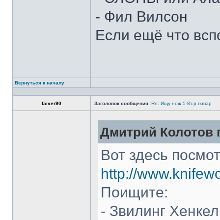
- Фил Вилсон
Если ещё что всп
Вернуться к началу
faiver90
Заголовок сообщения:
Re: Ищу нож.5-8т.р.повар
Дмитрий Колотов п
Вот здесь посмот
http://www.knifew
Поищите:
- Звилинг Хенкел