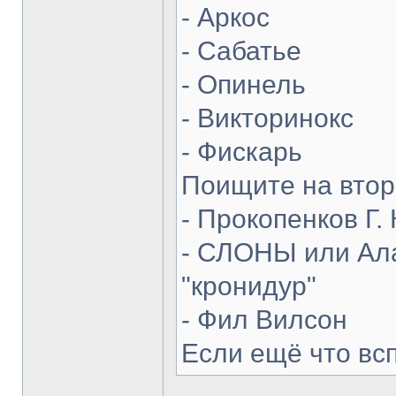
- Аркос
- Сабатье
- Опинель
- Викторинокс
- Фискарь
Поищите на втор
- Прокопенков Г. 
- СЛОНЫ или Ала
"кронидур"
- Фил Вилсон
Если ещё что вс