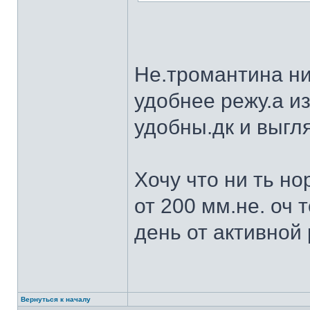
Не.тромантина ни
удобнее режу.а из
удобны.дк и выгля
Хочу что ни ть н
от 200 мм.не. оч 
день от активной 
Вернуться к началу