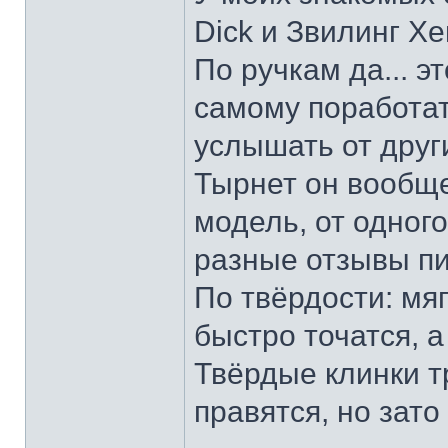
Dick и Звилинг Хе
По ручкам да... э
самому поработат
услышать от други
Тырнет он вообще 
модель, от одног
разные отзывы пи
По твёрдости: мяг
быстро точатся, а
Твёрдые клинки т
правятся, но зато