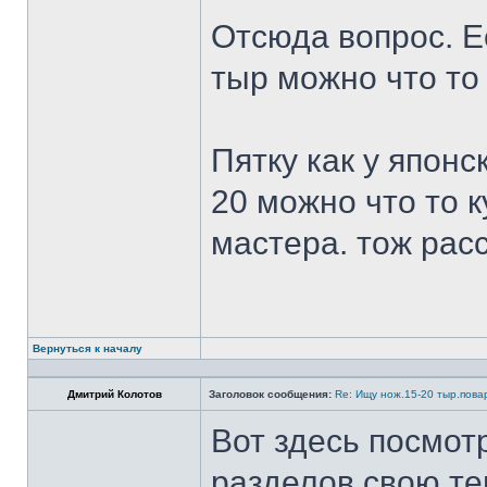
Отсюда вопрос. Ес
тыр можно что то
Пятку как у японс
20 можно что то к
мастера. тож рас
Вернуться к началу
Дмитрий Колотов
Заголовок сообщения:
Re: Ищу нож.15-20 тыр.пова
Вот здесь посмот
разделов свою те