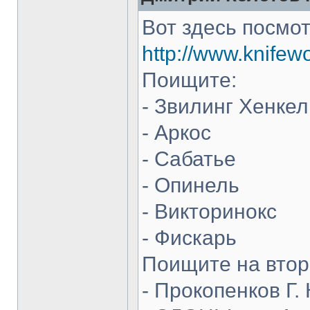
Вот здесь посмот
http://www.knifew
Поищите:
- Звилинг Хенкел
- Аркос
- Сабатье
- Опинель
- Викторинокс
- Фискарь
Поищите на втор
- Прокопенков Г. 