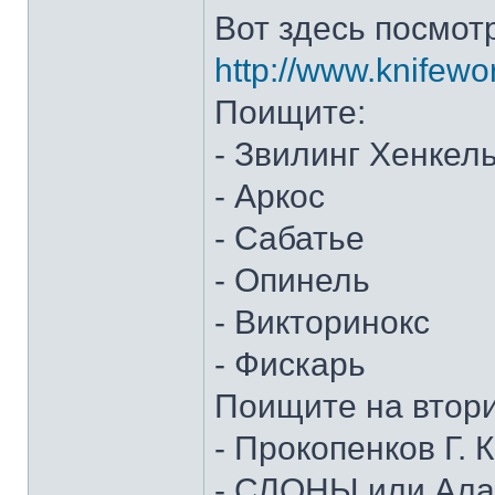
Вот здесь посмот
http://www.knifewo
Поищите:
- Звилинг Хенкел
- Аркос
- Сабатье
- Опинель
- Викторинокс
- Фискарь
Поищите на втор
- Прокопенков Г. К
- СЛОНЫ или Алан