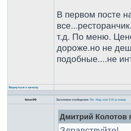
В первом посте н
все...ресторанчи
т.д. По меню. Це
дороже.но не деш
подобные....не и
Вернуться к началу
faiver90
Заголовок сообщения:
Re: Ищу нож.5-8т.р.повар
Дмитрий Колотов п
Здравствуйте!