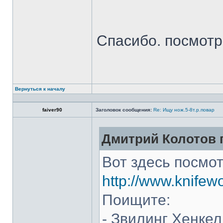
Спасибо. посмот
Вернуться к началу
faiver90
Заголовок сообщения:
Re: Ищу нож.5-8т.р.повар
Дмитрий Колотов п
Вот здесь посмот
http://www.knifew
Поищите:
- Звилинг Хенкел