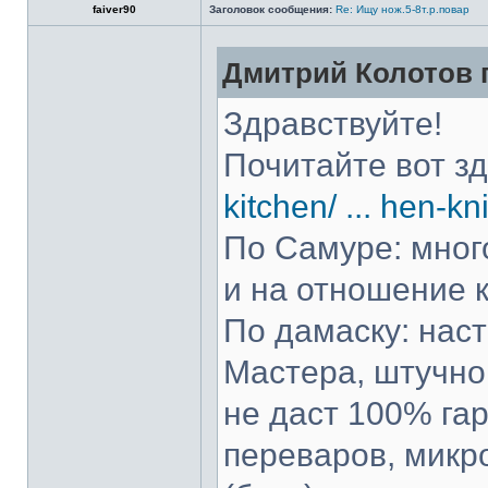
faiver90
Заголовок сообщения:
Re: Ищу нож.5-8т.р.повар
Дмитрий Колотов п
Здравствуйте!
Почитайте вот з
kitchen/ ... hen-kn
По Самуре: много
и на отношение к
По дамаску: нас
Мастера, штучно 
не даст 100% гар
переваров, микр