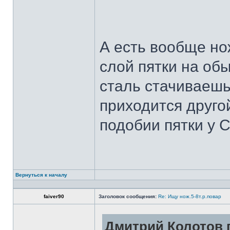
А есть вообще но
слой пятки на обы
сталь стачиваешь
приходится другой
подобии пятки у 
Вернуться к началу
faiver90
Заголовок сообщения:
Re: Ищу нож.5-8т.р.повар
Дмитрий Колотов п