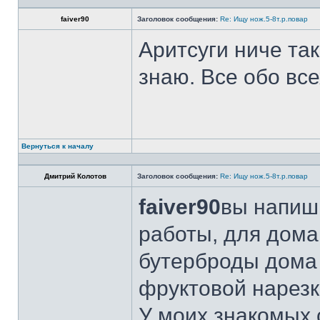
faiver90
Заголовок сообщения:
Re: Ищу нож.5-8т.р.повар
Аритсуги ниче та
знаю. Все обо вс
Вернуться к началу
Дмитрий Колотов
Заголовок сообщения:
Re: Ищу нож.5-8т.р.повар
faiver90
вы напиши
работы, для дома
бутерброды дома 
фруктовой нарезк
У моих знакомых 