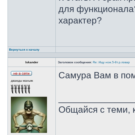
для функционала?
характер?
Вернуться к началу
Iskander
Заголовок сообщения:
Re: Ищу нож.5-8т.р.повар
Самура Вам в пом
дважды маньяк
______________
Общайся с теми, 