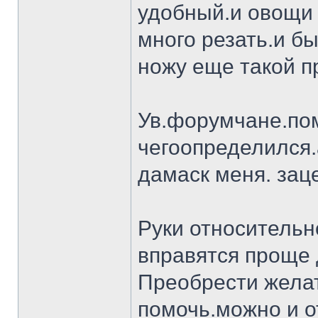
удобный.и овощи 
много резать.и бы
ножу еще такой п
Ув.форумчане.пом
чегоопределился.
дамаск меня. заце
Руки относительн
вправятся проще 
Преобрести желат
помочь.можно и о