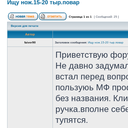
Ищу нож.15-20 тыр.повар
Страница
1
из
1
[ Сообщений: 25 ]
Версия для печати
Автор
faiver90
Заголовок сообщения:
Ищу нож.15-20 тыр.повар
Приветствую фор
Не давно задумал
встал перед вопр
пользуюь МФ проф
без названия. Кл
ручка.вполне себ
тупятся.