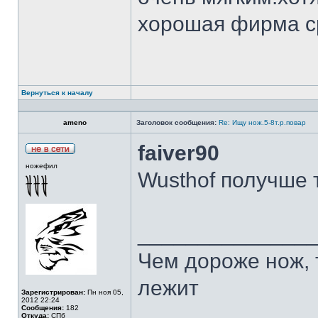
хорошая фирма с
Вернуться к началу
ameno
Заголовок сообщения:
Re: Ищу нож.5-8т.р.повар
faiver90
ножефил
Wusthof получше 
______________
Чем дороже нож, 
лежит
Зарегистрирован:
Пн ноя 05,
2012 22:24
Сообщения:
182
Откуда:
СПб