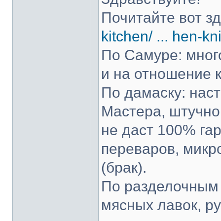
Почитайте вот з
kitchen/ ... hen-kn
По Самуре: много
и на отношение к
По дамаску: нас
Мастера, штучно 
не даст 100% гар
переваров, микр
(брак).
По разделочным 
мясных лавок, р