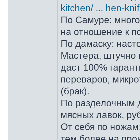
kitchen/ ... hen-kni
По Самуре: много 
на отношение к п
По дамаску: наст
Мастера, штучно и
даст 100% гарант
переваров, микро
(брак).
По разделочным д
мясных лавок, ру
От себя по ножам:
тем более на прои