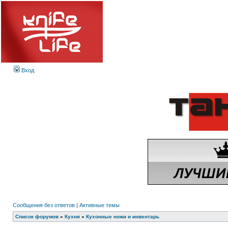
Вход
Сообщения без ответов
|
Активные темы
Список форумов
»
Кухня
»
Кухонные ножи и инвентарь