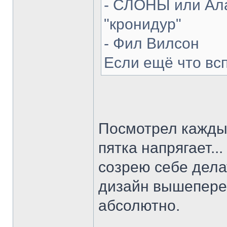
- СЛОНЫ или Ала
"кронидур"
- Фил Вилсон
Если ещё что вс
Посмотрел каждый
пятка напрягает...
созрею себе делат
дизайн вышепере
абсолютно.