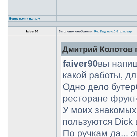
Вернуться к началу
faiver90
Заголовок сообщения:
Re: Ищу нож.5-8т.р.повар
Дмитрий Колотов п
faiver90
вы напиш
какой работы, д
Одно дело бутер
ресторане фрукт
У моих знакомых
пользуются Dick 
По ручкам да... 