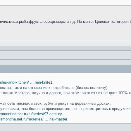
анчик.мясо.рыба.фрукты.овощи.сыры и т.д. По меню. Ценовая категория 
knifes-and-kitchen/ ... hen-knife1
чество, так и на отношение к потребителю (бизнес-политику).
только Мастера, штучно и дорого, при этом никто из них не даст 100% г
ат сеть мясных лавок, рубят и режут на деревянных досках.
кухонникам, тем более на производство, но... присмотритесь к продукци
ramontina.net.ru/ru/series/97-century
ramontina.net.ru/ru/series/ ... nal-master