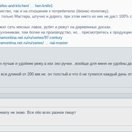
knifes-and-kitchen/ ... hen-knife1
чество, так и на отношение к потребителю (бизнес-политику).
только Мастера, штучно и дорого, при этом никто из них не даст 100% г
ат сеть мясных лавок, рубят и режут на деревянных досках.
кухонникам, тем более на производство, но... присмотритесь к продукци
ramontina.net.ru/ru/series/97-century
ramontina.net.ru/ru/series/ ... nal-master
 лучше и удобнее режу.а изх эко ручки...вообще для меня не удобны.дк
 все.длиной от 200 мм.не. оч толстый.и что б не тупился каждый день от
оналу не знаю. Все обо всех разное пишут