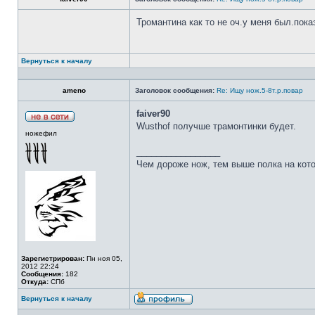
Тромантина как то не оч.у меня был.пок
Вернуться к началу
ameno
Заголовок сообщения:
Re: Ищу нож.5-8т.р.повар
faiver90
Wusthof получше трамонтинки будет.
ножефил
_________________
Чем дороже нож, тем выше полка на кот
Зарегистрирован:
Пн ноя 05,
2012 22:24
Сообщения:
182
Откуда:
СПб
Вернуться к началу