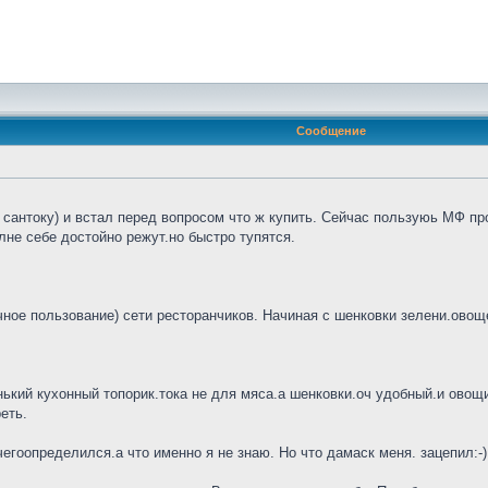
Сообщение
сантоку) и встал перед вопросом что ж купить. Сейчас пользуюь МФ про
не себе достойно режут.но быстро тупятся.
ное пользование) сети ресторанчиков. Начиная с шенковки зелени.овощей
нький кухонный топорик.тока не для мяса.а шенковки.оч удобный.и овощи 
еть.
гоопределился.а что именно я не знаю. Но что дамаск меня. зацепил:-)