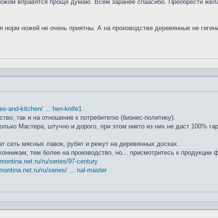
ножом вправятся проще думаю. Всем заранее спаасибо. Преобрести жела
я норм ножей не очень приятны. А на производстве деревянные не гиги
ifes-and-kitchen/ ... hen-knife1
ство, так и на отношение к потребителю (бизнес-политику).
лько Мастера, штучно и дорого, при этом никто из них не даст 100% га
т сеть мясных лавок, рубят и режут на деревянных досках.
хонникам, тем более на производство, но... присмотритесь к продукции
amontina.net.ru/ru/series/97-century
montina.net.ru/ru/series/ ... nal-master