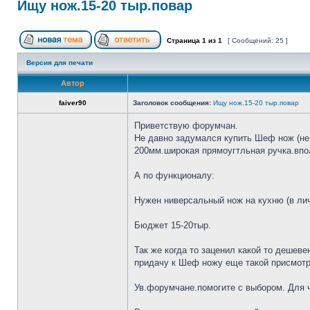
Ищу нож.15-20 тыр.повар
Страница
1
из
1
[ Сообщений: 25 ]
Версия для печати
Автор
faiver90
Заголовок сообщения:
Ищу нож.15-20 тыр.повар
Приветствую форумчан.
Не давно задумался купить Шеф нож (не 
200мм.широкая прямоугтльная ручка.впол
А по функционалу:
Нужен ниверсальный нож на кухню (в лич
Бюджет 15-20тыр.
Так же когда то заценил какой то дешеве
придачу к Шеф ножу еще такой присмотр
Ув.форумчане.помогите с выбором. Для че