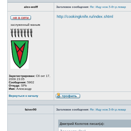
alex-wolff
Заголовок сообщения:
Re: Ищу нож.5-8т.р.повар
http://cookingknife.ru/index.shtml
заслуженный маньяк
Зарегистрирован:
Сб окт 17,
2009 23:05
Сообщения:
5902
Откуда:
SPb
Имя:
Александр
Вернуться к началу
faiver90
Заголовок сообщения:
Re: Ищу нож.5-8т.р.повар
Дмитрий Колотов писал(а):