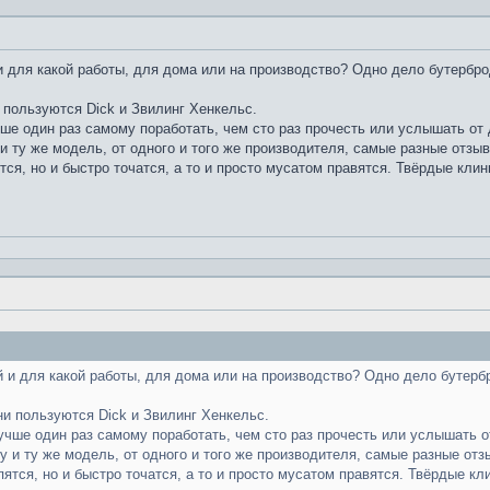
 для какой работы, для дома или на производство? Одно дело бутербро
 пользуются Dick и Звилинг Хенкельс.
чше один раз самому поработать, чем сто раз прочесть или услышать от д
и ту же модель, от одного и того же производителя, самые разные отзы
тся, но и быстро точатся, а то и просто мусатом правятся. Твёрдые клин
 и для какой работы, для дома или на производство? Одно дело бутерб
ни пользуются Dick и Звилинг Хенкельс.
лучше один раз самому поработать, чем сто раз прочесть или услышать от
у и ту же модель, от одного и того же производителя, самые разные отз
пятся, но и быстро точатся, а то и просто мусатом правятся. Твёрдые кл