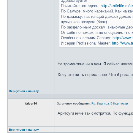
Здравствуйте!
Почитайте вот здесь:
http://knifelife.ru/
По Самуре: много нареканий. Как на ка
По дамаску: настоящий дамаск делают 
пузырьков воздуха (брак).
По разделочным доскам: знакомые держ
От себя по ножам: я не специалист по 
Особенно к сериям Century:
http://www.t
И серии Profissional Master:
http://www.t
Не.тромантина ни а чем. Я сейчас ножами
Хочу что ни ть нормальное. Что б резало
Вернуться к началу
faiver90
Заголовок сообщения:
Re: Ищу нож.5-8т.р.повар
Аритсуги ниче так смотрятся. По функци
Вернуться к началу