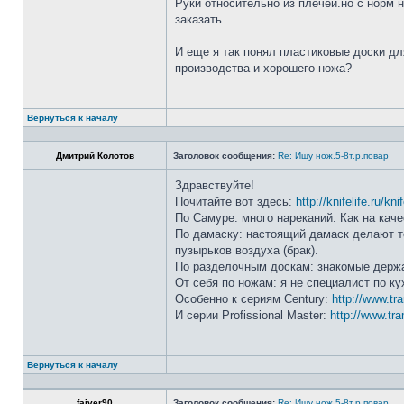
Руки относительно из плечей.но с норм 
заказать
И еще я так понял пластиковые доски дл
производства и хорошего ножа?
Вернуться к началу
Дмитрий Колотов
Заголовок сообщения:
Re: Ищу нож.5-8т.р.повар
Здравствуйте!
Почитайте вот здесь:
http://knifelife.ru/kn
По Самуре: много нареканий. Как на каче
По дамаску: настоящий дамаск делают то
пузырьков воздуха (брак).
По разделочным доскам: знакомые держа
От себя по ножам: я не специалист по ку
Особенно к сериям Century:
http://www.tr
И серии Profissional Master:
http://www.tra
Вернуться к началу
faiver90
Заголовок сообщения:
Re: Ищу нож.5-8т.р.повар