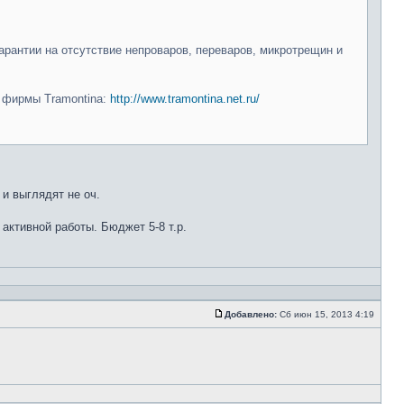
арантии на отсутствие непроваров, переваров, микротрещин и
и фирмы Tramontina:
http://www.tramontina.net.ru/
 и выглядят не оч.
 активной работы. Бюджет 5-8 т.р.
Добавлено:
Сб июн 15, 2013 4:19