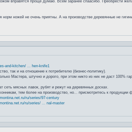
ножом вправятся проще думаю. Всем заранее спаасибо. Преобрести жела
я норм ножей не очень приятны. А на производстве деревянные не гиги
ifes-and-kitchen/ ... hen-knife1
ство, так и на отношение к потребителю (бизнес-политику).
лько Мастера, штучно и дорого, при этом никто из них не даст 100% га
т сеть мясных лавок, рубят и режут на деревянных досках.
хонникам, тем более на производство, но... присмотритесь к продукции
amontina.net.ru/ru/series/97-century
montina.net.ru/ru/series/ ... nal-master