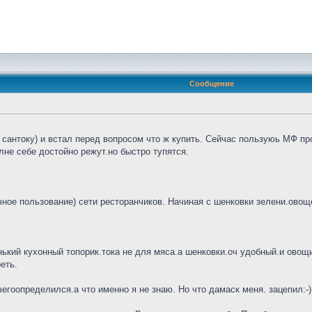
Сообщение
сантоку) и встал перед вопросом что ж купить. Сейчас пользуюь МФ про
не себе достойно режут.но быстро тупятся.
ное пользование) сети ресторанчиков. Начиная с шенковки зелени.овощей
нький кухонный топорик.тока не для мяса.а шенковки.оч удобный.и овощи 
еть.
гоопределился.а что именно я не знаю. Но что дамаск меня. зацепил:-)