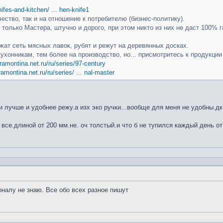
knifes-and-kitchen/ ... hen-knife1
чество, так и на отношение к потребителю (бизнес-политику).
только Мастера, штучно и дорого, при этом никто из них не даст 100% г
ат сеть мясных лавок, рубят и режут на деревянных досках.
кухонникам, тем более на производство, но... присмотритесь к продукци
ramontina.net.ru/ru/series/97-century
ramontina.net.ru/ru/series/ ... nal-master
 лучше и удобнее режу.а изх эко ручки...вообще для меня не удобны.дк
 все.длиной от 200 мм.не. оч толстый.и что б не тупился каждый день от
оналу не знаю. Все обо всех разное пишут