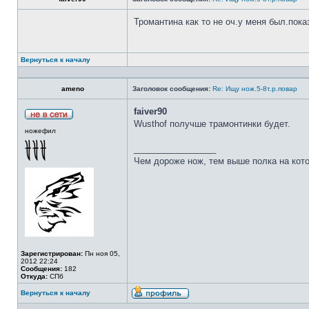
Тромантина как то не оч.у меня был.пок
Вернуться к началу
ameno
Заголовок сообщения:
Re: Ищу нож.5-8т.р.повар
faiver90
Wusthof получше трамонтинки будет.
ножефил
_________________
Чем дороже нож, тем выше полка на кот
Зарегистрирован:
Пн ноя 05,
2012 22:24
Сообщения:
182
Откуда:
СПб
Вернуться к началу