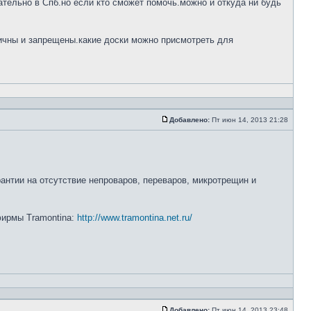
тельно в Спб.но если кто сможет помочь.можно и откуда ни будь
ничны и запрещены.какие доски можно присмотреть для
Добавлено:
Пт июн 14, 2013 21:28
рантии на отсутствие непроваров, переваров, микротрещин и
 фирмы Tramontina:
http://www.tramontina.net.ru/
Добавлено:
Пт июн 14, 2013 23:48