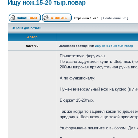
Ищу нож.15-20 тыр.повар
Страница
1
из
1
[ Сообщений: 25 ]
Версия для печати
Автор
faiver90
Заголовок сообщения:
Ищу нож.15-20 тыр.повар
Приветствую форумчан.
Не давно задумался купить Шеф нож (не 
200мм.широкая прямоугтльная ручка.впол
А по функционалу:
Нужен ниверсальный нож на кухню (в лич
Бюджет 15-20тыр.
Так же когда то заценил какой то дешеве
придачу к Шеф ножу еще такой присмотр
Ув.форумчане.помогите с выбором. Для че