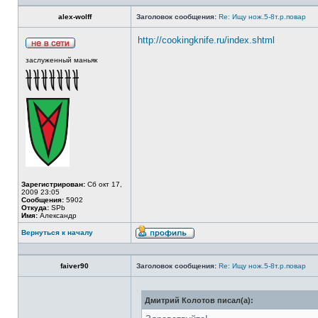
alex-wolff
Заголовок сообщения:
Re: Ищу нож.5-8т.р.повар
http://cookingknife.ru/index.shtml
заслуженный маньяк
Зарегистрирован:
Сб окт 17,
2009 23:05
Сообщения:
5902
Откуда:
SPb
Имя:
Александр
Вернуться к началу
faiver90
Заголовок сообщения:
Re: Ищу нож.5-8т.р.повар
Дмитрий Колотов писал(а):