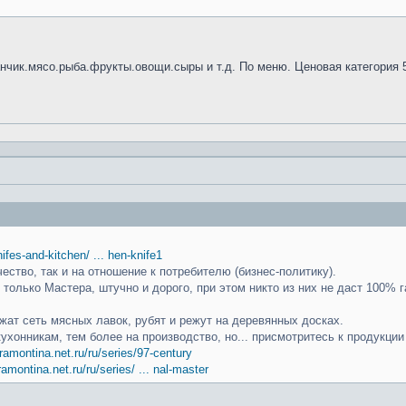
анчик.мясо.рыба.фрукты.овощи.сыры и т.д. По меню. Ценовая категория 
knifes-and-kitchen/ ... hen-knife1
чество, так и на отношение к потребителю (бизнес-политику).
только Мастера, штучно и дорого, при этом никто из них не даст 100% г
ат сеть мясных лавок, рубят и режут на деревянных досках.
кухонникам, тем более на производство, но... присмотритесь к продукци
ramontina.net.ru/ru/series/97-century
ramontina.net.ru/ru/series/ ... nal-master