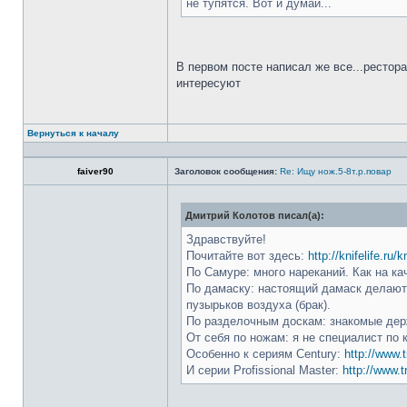
не тупятся. Вот и думай...
В первом посте написал же все...рестор
интересуют
Вернуться к началу
faiver90
Заголовок сообщения:
Re: Ищу нож.5-8т.р.повар
Дмитрий Колотов писал(а):
Здравствуйте!
Почитайте вот здесь:
http://knifelife.ru/
По Самуре: много нареканий. Как на ка
По дамаску: настоящий дамаск делают 
пузырьков воздуха (брак).
По разделочным доскам: знакомые держ
От себя по ножам: я не специалист по 
Особенно к сериям Century:
http://www.t
И серии Profissional Master:
http://www.t