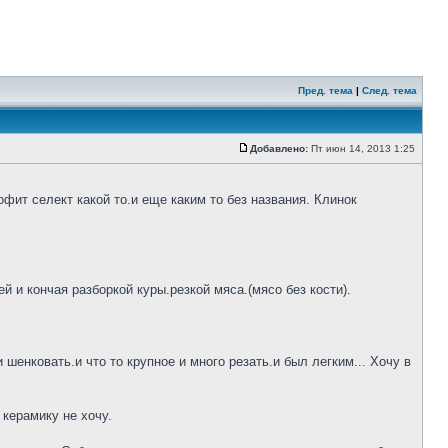
Пред. тема
|
След. тема
Добавлено:
Пт июн 14, 2013 1:25
фит селект какой то.и еще каким то без названия. Клинок
 и кончая разборкой куры.резкой мяса.(мясо без кости).
шенковать.и что то крупное и много резать.и был легким... Хочу в
 керамику не хочу.