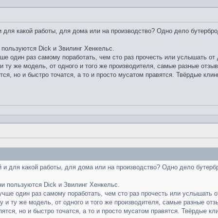
 для какой работы, для дома или на производство? Одно дело бутербро
 пользуются Dick и Звилинг Хенкельс.
чше один раз самому поработать, чем сто раз прочесть или услышать от д
и ту же модель, от одного и того же производителя, самые разные отзы
тся, но и быстро точатся, а то и просто мусатом правятся. Твёрдые клин
 и для какой работы, для дома или на производство? Одно дело бутерб
ни пользуются Dick и Звилинг Хенкельс.
лучше один раз самому поработать, чем сто раз прочесть или услышать от
у и ту же модель, от одного и того же производителя, самые разные отз
пятся, но и быстро точатся, а то и просто мусатом правятся. Твёрдые кл