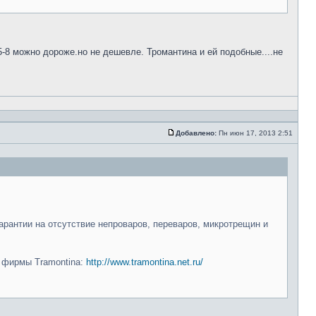
5-8 можно дороже.но не дешевле. Тромантина и ей подобные....не
Добавлено:
Пн июн 17, 2013 2:51
арантии на отсутствие непроваров, переваров, микротрещин и
и фирмы Tramontina:
http://www.tramontina.net.ru/