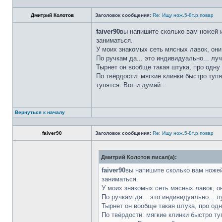
Дмитрий Колотов
Заголовок сообщения:
Re: Ищу нож.5-8т.р.повар
faiver90
вы напишите сколько вам ножей и
заниматься.
У моих знакомых сеть мясных лавок, они
По ручкам да... это индивидуально... лу
Тырнет он вообще такая штука, про одну 
По твёрдости: мягкие клинки быстро тупя
тупятся. Вот и думай...
Вернуться к началу
faiver90
Заголовок сообщения:
Re: Ищу нож.5-8т.р.повар
Дмитрий Колотов писал(а):
faiver90
вы напишите сколько вам ножей
заниматься.
У моих знакомых сеть мясных лавок, о
По ручкам да... это индивидуально... 
Тырнет он вообще такая штука, про одн
По твёрдости: мягкие клинки быстро ту