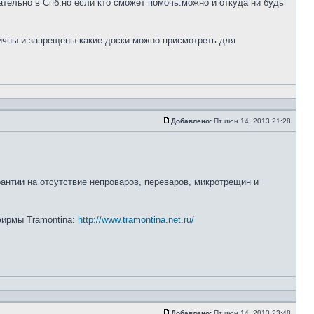
тельно в Спб.но если кто сможет помочь.можно и откуда ни будь
ничны и запрещены.какие доски можно присмотреть для
Добавлено:
Пт июн 14, 2013 21:28
рантии на отсутствие непроваров, переваров, микротрещин и
 фирмы Tramontina:
http://www.tramontina.net.ru/
Добавлено:
Пт июн 14, 2013 23:48