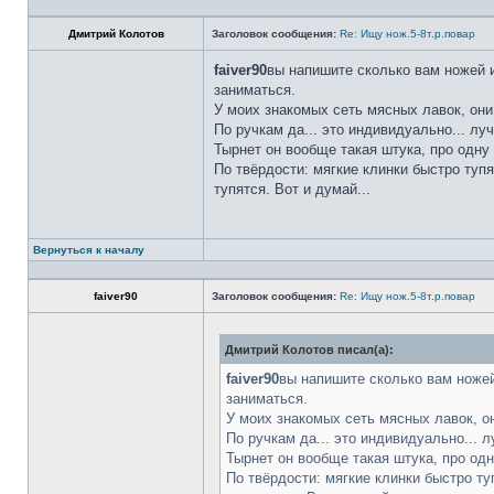
Дмитрий Колотов
Заголовок сообщения:
Re: Ищу нож.5-8т.р.повар
faiver90
вы напишите сколько вам ножей и
заниматься.
У моих знакомых сеть мясных лавок, они
По ручкам да... это индивидуально... лу
Тырнет он вообще такая штука, про одну 
По твёрдости: мягкие клинки быстро тупя
тупятся. Вот и думай...
Вернуться к началу
faiver90
Заголовок сообщения:
Re: Ищу нож.5-8т.р.повар
Дмитрий Колотов писал(а):
faiver90
вы напишите сколько вам ножей
заниматься.
У моих знакомых сеть мясных лавок, о
По ручкам да... это индивидуально... 
Тырнет он вообще такая штука, про одн
По твёрдости: мягкие клинки быстро ту