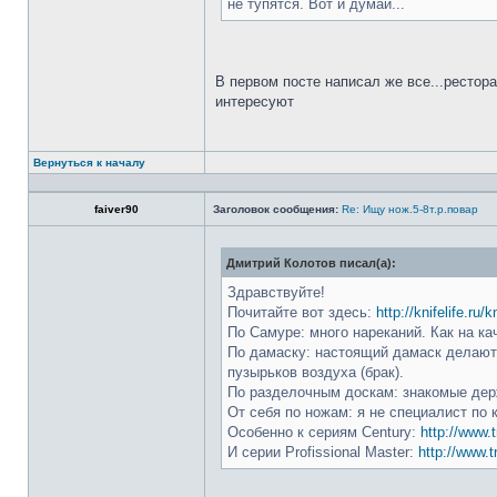
не тупятся. Вот и думай...
В первом посте написал же все...рестор
интересуют
Вернуться к началу
faiver90
Заголовок сообщения:
Re: Ищу нож.5-8т.р.повар
Дмитрий Колотов писал(а):
Здравствуйте!
Почитайте вот здесь:
http://knifelife.ru/
По Самуре: много нареканий. Как на ка
По дамаску: настоящий дамаск делают 
пузырьков воздуха (брак).
По разделочным доскам: знакомые держ
От себя по ножам: я не специалист по 
Особенно к сериям Century:
http://www.t
И серии Profissional Master:
http://www.t