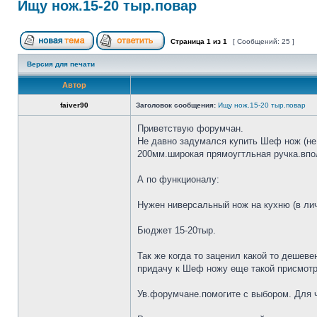
Ищу нож.15-20 тыр.повар
Страница
1
из
1
[ Сообщений: 25 ]
Версия для печати
Автор
faiver90
Заголовок сообщения:
Ищу нож.15-20 тыр.повар
Приветствую форумчан.
Не давно задумался купить Шеф нож (не 
200мм.широкая прямоугтльная ручка.впол
А по функционалу:
Нужен ниверсальный нож на кухню (в лич
Бюджет 15-20тыр.
Так же когда то заценил какой то дешеве
придачу к Шеф ножу еще такой присмотр
Ув.форумчане.помогите с выбором. Для че