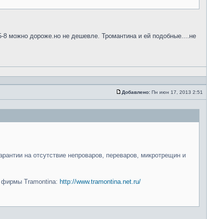
5-8 можно дороже.но не дешевле. Тромантина и ей подобные....не
Добавлено:
Пн июн 17, 2013 2:51
арантии на отсутствие непроваров, переваров, микротрещин и
и фирмы Tramontina:
http://www.tramontina.net.ru/