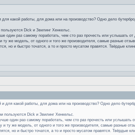
 для какой работы, для дома или на производство? Одно дело бутербро
 пользуются Dick и Звилинг Хенкельс.
чше один раз самому поработать, чем сто раз прочесть или услышать от д
и ту же модель, от одного и того же производителя, самые разные отзы
тся, но и быстро точатся, а то и просто мусатом правятся. Твёрдые клин
 и для какой работы, для дома или на производство? Одно дело бутерб
ни пользуются Dick и Звилинг Хенкельс.
лучше один раз самому поработать, чем сто раз прочесть или услышать от
у и ту же модель, от одного и того же производителя, самые разные отз
пятся, но и быстро точатся, а то и просто мусатом правятся. Твёрдые кл