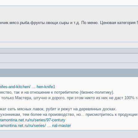
анчик.мясо.рыба.фрукты.овощи.сыры и т.д. По меню. Ценовая категория 
knifes-and-kitchen/ ... hen-knife1
чество, так и на отношение к потребителю (бизнес-политику).
только Мастера, штучно и дорого, при этом никто из них не даст 100% г
ат сеть мясных лавок, рубят и режут на деревянных досках.
кухонникам, тем более на производство, но... присмотритесь к продукци
ramontina.net.ru/ru/series/97-century
ramontina.net.ru/ru/series/ ... nal-master