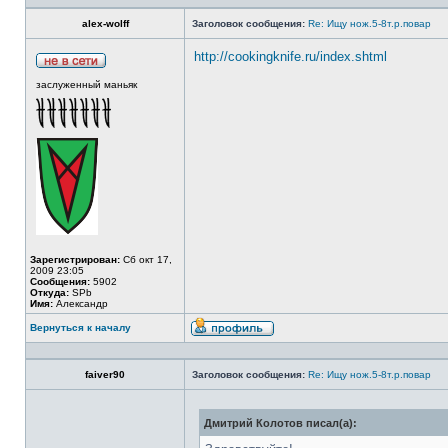
alex-wolff
Заголовок сообщения:
Re: Ищу нож.5-8т.р.повар
http://cookingknife.ru/index.shtml
заслуженный маньяк
Зарегистрирован:
Сб окт 17,
2009 23:05
Сообщения:
5902
Откуда:
SPb
Имя:
Александр
Вернуться к началу
faiver90
Заголовок сообщения:
Re: Ищу нож.5-8т.р.повар
Дмитрий Колотов писал(а):