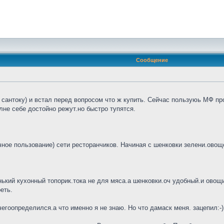
Сообщение
сантоку) и встал перед вопросом что ж купить. Сейчас пользуюь МФ про
не себе достойно режут.но быстро тупятся.
ное пользование) сети ресторанчиков. Начиная с шенковки зелени.овощей
нький кухонный топорик.тока не для мяса.а шенковки.оч удобный.и овощи 
еть.
гоопределился.а что именно я не знаю. Но что дамаск меня. зацепил:-)