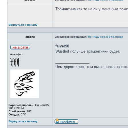
Тромантина как то не оч.у меня был.пок
Вернуться к началу
ameno
Заголовок сообщения:
Re: Ищу нож.5-8т.р.повар
faiver90
Wusthof получше трамонтинки будет.
ножефил
_________________
Чем дороже нож, тем выше полка на кот
Зарегистрирован:
Пн ноя 05,
2012 22:24
Сообщения:
182
Откуда:
СПб
Вернуться к началу