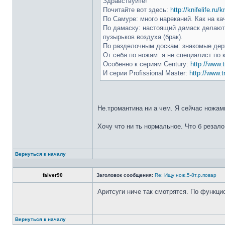
Здравствуйте!
Почитайте вот здесь:
http://knifelife.ru/
По Самуре: много нареканий. Как на ка
По дамаску: настоящий дамаск делают 
пузырьков воздуха (брак).
По разделочным доскам: знакомые держ
От себя по ножам: я не специалист по 
Особенно к сериям Century:
http://www.t
И серии Profissional Master:
http://www.t
Не.тромантина ни а чем. Я сейчас ножами
Хочу что ни ть нормальное. Что б резало
Вернуться к началу
faiver90
Заголовок сообщения:
Re: Ищу нож.5-8т.р.повар
Аритсуги ниче так смотрятся. По функци
Вернуться к началу