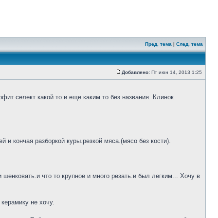
Пред. тема
|
След. тема
Добавлено:
Пт июн 14, 2013 1:25
фит селект какой то.и еще каким то без названия. Клинок
 и кончая разборкой куры.резкой мяса.(мясо без кости).
шенковать.и что то крупное и много резать.и был легким... Хочу в
 керамику не хочу.