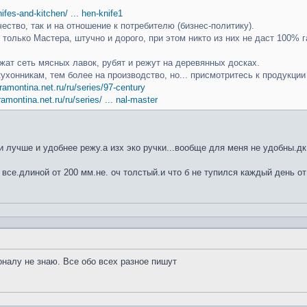
knifes-and-kitchen/ ... hen-knife1
чество, так и на отношение к потребителю (бизнес-политику).
только Мастера, штучно и дорого, при этом никто из них не даст 100% г
ат сеть мясных лавок, рубят и режут на деревянных досках.
кухонникам, тем более на производство, но... присмотритесь к продукци
ramontina.net.ru/ru/series/97-century
ramontina.net.ru/ru/series/ ... nal-master
 лучше и удобнее режу.а изх эко ручки...вообще для меня не удобны.дк
 все.длиной от 200 мм.не. оч толстый.и что б не тупился каждый день от
оналу не знаю. Все обо всех разное пишут