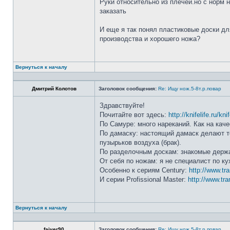
Руки относительно из плечей.но с норм 
заказать
И еще я так понял пластиковые доски дл
производства и хорошего ножа?
Вернуться к началу
Дмитрий Колотов
Заголовок сообщения:
Re: Ищу нож.5-8т.р.повар
Здравствуйте!
Почитайте вот здесь:
http://knifelife.ru/kn
По Самуре: много нареканий. Как на каче
По дамаску: настоящий дамаск делают то
пузырьков воздуха (брак).
По разделочным доскам: знакомые держа
От себя по ножам: я не специалист по ку
Особенно к сериям Century:
http://www.tr
И серии Profissional Master:
http://www.tra
Вернуться к началу
faiver90
Заголовок сообщения:
Re: Ищу нож.5-8т.р.повар