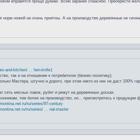
ножом вправятся проще думаю. Всем заранее спаасибо. Преобрести жела
я норм ножей не очень приятны. А на производстве деревянные не гиги
ifes-and-kitchen/ ... hen-knife1
ство, так и на отношение к потребителю (бизнес-политику).
лько Мастера, штучно и дорого, при этом никто из них не даст 100% га
т сеть мясных лавок, рубят и режут на деревянных досках.
хонникам, тем более на производство, но... присмотритесь к продукции
amontina.net.ru/ru/series/97-century
montina.net.ru/ru/series/ ... nal-master