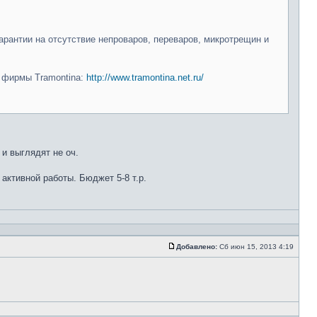
арантии на отсутствие непроваров, переваров, микротрещин и
и фирмы Tramontina:
http://www.tramontina.net.ru/
 и выглядят не оч.
 активной работы. Бюджет 5-8 т.р.
Добавлено:
Сб июн 15, 2013 4:19