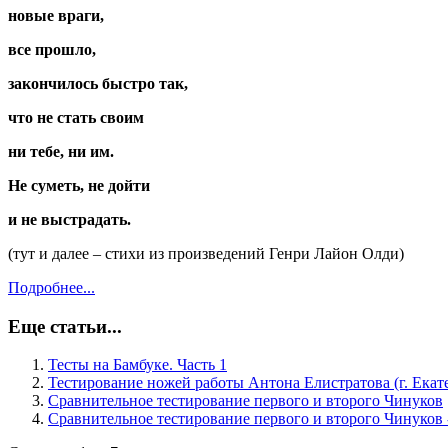
новые враги,
все прошло,
закончилось быстро так,
что не стать своим
ни тебе, ни им.
Не суметь, не дойти
и не выстрадать.
(тут и далее – стихи из произведений Генри Лайон Олди)
Подробнее...
Еще статьи...
Тесты на Бамбуке. Часть 1
Тестирование ножей работы Антона Елистратова (г. Екат
Сравнительное тестирование первого и второго Чинуков
Сравнительное тестирование первого и второго Чинуков 