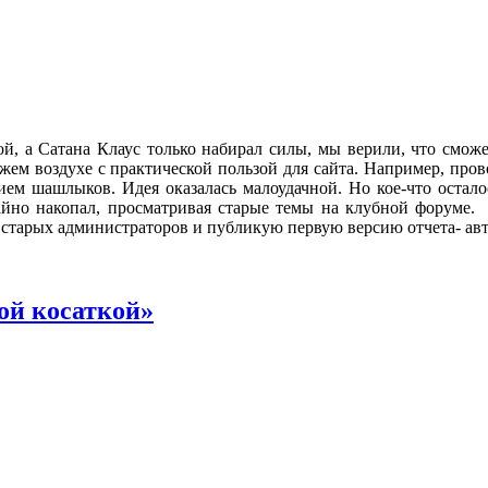
 а Сатана Клаус только набирал силы, мы верили, что сможе
жем воздухе с практической пользой для сайта. Например, пров
ем шашлыков. Идея оказалась малоудачной. Но кое-что осталос
учайно накопал, просматривая старые темы на клубной форуме.
 старых администраторов и публикую первую версию отчета- ав
ной косаткой»