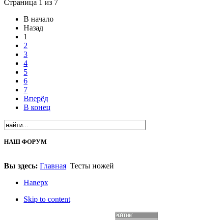
Страница 1 из 7
В начало
Назад
1
2
3
4
5
6
7
Вперёд
В конец
НАШ ФОРУМ
Вы здесь:
Главная
Тесты ножей
Наверх
Skip to content